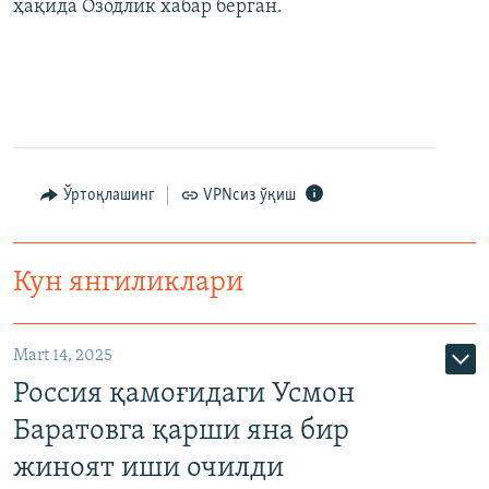
ҳақида Озодлик хабар берган.
Ўртоқлашинг
VPNсиз ўқиш
Кун янгиликлари
Mart 14, 2025
Россия қамоғидаги Усмон
Баратовга қарши яна бир
жиноят иши очилди