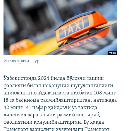
Иллюстратив сурат
Ўзбекистонда 2024 йилда йўловчи ташиш
фаолияти билан ноқонуний шуғулланганлиги
аниқланган ҳайдовчиларга нисбатан 108 минг
18 та баённома расмийлаштирилган, натижада
42 минг 141 нафар ҳайдовчи ўз вақтида
лицензия варақасини расмийлаштириб,
фаолиятини қонунийлаштирган. Бу ҳақда
Транспорт вазирлиги ҳузуридаги Транспорт