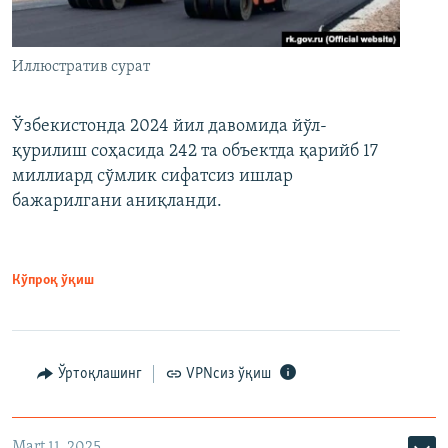
Иллюстратив сурат
Ўзбекистонда 2024 йил давомида йўл-
қурилиш соҳасида 242 та объектда қарийб 17
миллиард сўмлик сифатсиз ишлар
бажарилгани аниқланди.
Кўпроқ ўқиш
Ўртоқлашинг
VPNсиз ўқиш
Mart 11, 2025