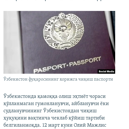
Ўзбекистон фуқаросининг хорижга чиқиш паспорти
Ўзбекистонда қамоққа олиш эҳтиёт чораси
қўлланмаган гумонланувчи, айбланувчи ёки
судланувчининг Ўзбекистондан чиқиш
ҳуқуқини вақтинча чеклаб қўйиш тартиби
белгиланмоқда. 12 март куни Олий Мажлис