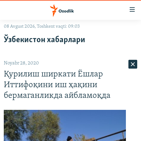
Линклар
Бош
мавзуларга
08 Avgust 2026, Toshkent vaqti: 09:03
ўтинг
OZODLIK SURISHTIRUVLARI
Асосий
Ўзбекистон хабарлари
OZODVIDEO
навигацияга
ўтинг
OZODARXIV
Қидиришга
Noyabr 28, 2020
ўтинг
На русском
Қурилиш ширкати Ёшлар
Иттифоқини иш ҳақини
ИЖТИМОИЙ ТАРМОҚЛАР
бермаганликда айбламоқда
Озодлик бошқа тилларда