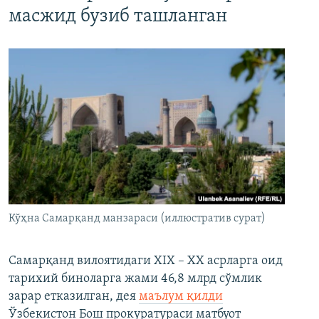
масжид бузиб ташланган
Кўҳна Самарқанд манзараси (иллюстратив сурат)
Самарқанд вилоятидаги XIX – XX асрларга оид
тарихий биноларга жами 46,8 млрд сўмлик
зарар етказилган, дея
маълум қилди
Ўзбекистон Бош прокуратураси матбуот