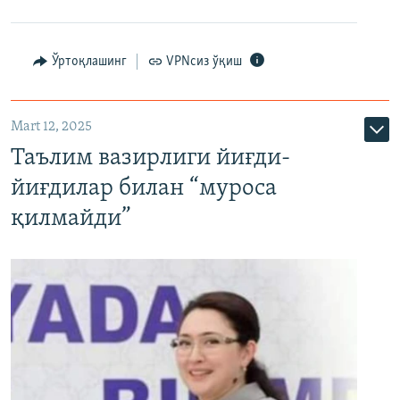
Ўртоқлашинг
VPNсиз ўқиш
Mart 12, 2025
Таълим вазирлиги йиғди-
йиғдилар билан “муроса
қилмайди”