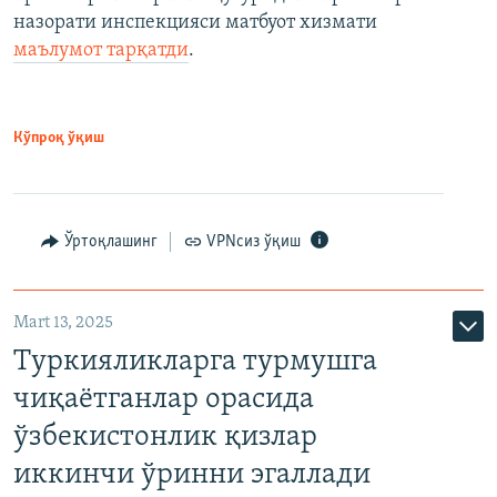
назорати инспекцияси матбуот хизмати
маълумот тарқатди
.
Кўпроқ ўқиш
Ўртоқлашинг
VPNсиз ўқиш
Mart 13, 2025
Туркияликларга турмушга
чиқаётганлар орасида
ўзбекистонлик қизлар
иккинчи ўринни эгаллади