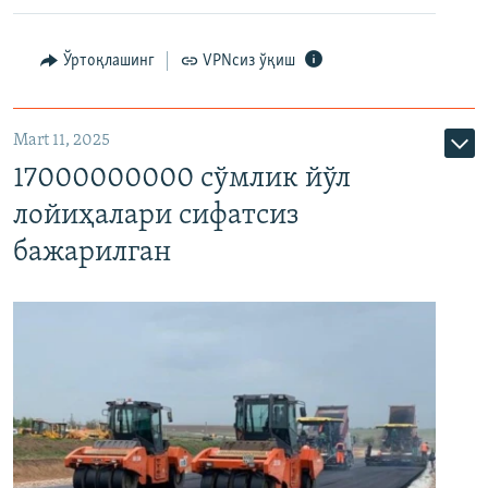
Ўртоқлашинг
VPNсиз ўқиш
Mart 11, 2025
17000000000 сўмлик йўл
лойиҳалари сифатсиз
бажарилган