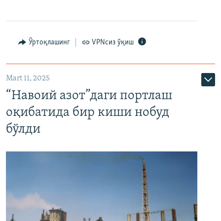
Ўртоқлашинг
VPNсиз ўқиш
Mart 11, 2025
“Навоий азот”даги портлаш
оқибатида бир киши нобуд
бўлди