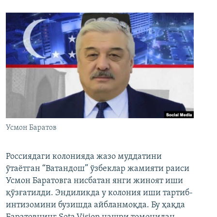
Усмон Баратов
Россиядаги колонияда жазо муддатини
ўтаётган “Ватандош” ўзбеклар жамияти раиси
Усмон Баратовга нисбатан янги жиноят иши
қўзғатилди. Эндиликда у колония иши тартиб-
интизомини бузишда айбланмоқда. Бу ҳақда