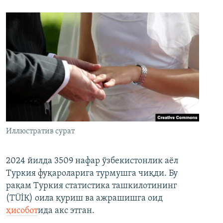
Иллюстратив сурат
2024 йилда 3509 нафар ўзбекистонлик аёл
Туркия фуқароларига турмушга чиқди. Бу
рақам Туркия статистика ташкилотининг
(ТÜİК) оила қуриш ва ажрашишга оид
ҳисобот
ида акс этган.