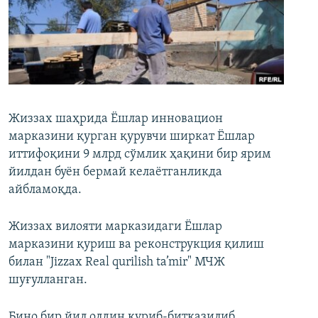
Жиззах шаҳрида Ёшлар инновацион
марказини қурган қурувчи ширкат Ёшлар
иттифоқини 9 млрд сўмлик ҳақини бир ярим
йилдан буён бермай келаётганликда
айбламоқда.
Жиззах вилояти марказидаги Ёшлар
марказини қуриш ва реконструкция қилиш
билан "Jizzax Real qurilish ta’mir" МЧЖ
шуғулланган.
Бино бир йил олдин қуриб-битказилиб,