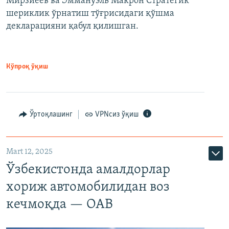
Мирзиёев ва Эммануэль Макрон Стратегик
шериклик ўрнатиш тўғрисидаги қўшма
декларацияни қабул қилишган.
Кўпроқ ўқиш
Ўртоқлашинг
VPNсиз ўқиш
Mart 12, 2025
Ўзбекистонда амалдорлар
хориж автомобилидан воз
кечмоқда — ОАВ