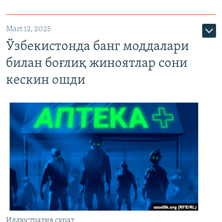
Mart 12, 2025
Ўзбекистонда банг моддалари
билан боғлиқ жиноятлар сони
кескин ошди
Иллюстратив сурат