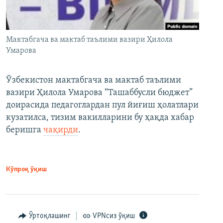
Мактабгача ва мактаб таълими вазири Ҳилола
Умарова
Ўзбекистон мактабгача ва мактаб таълими
вазири Ҳилола Умарова “Ташаббусли бюджет”
доирасида педагоглардан пул йиғиш ҳолатлари
кузатилса, тизим вакилларини бу ҳақда хабар
беришга
чақирди
.
Кўпроқ ўқиш
Ўртоқлашинг
VPNсиз ўқиш