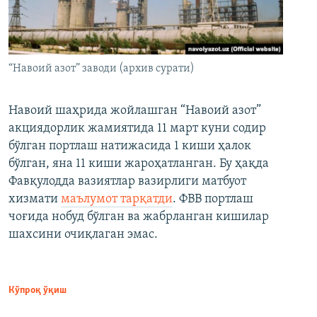
“Навоий азот” заводи (архив сурати)
Навоий шаҳрида жойлашган “Навоий азот”
акциядорлик жамиятида 11 март куни содир
бўлган портлаш натижасида 1 киши ҳалок
бўлган, яна 11 киши жароҳатланган. Бу ҳақда
Фавқулодда вазиятлар вазирлиги матбуот
хизмати
маълумот тарқатди
. ФВВ портлаш
чоғида нобуд бўлган ва жабрланган кишилар
шахсини очиқлаган эмас.
Кўпроқ ўқиш