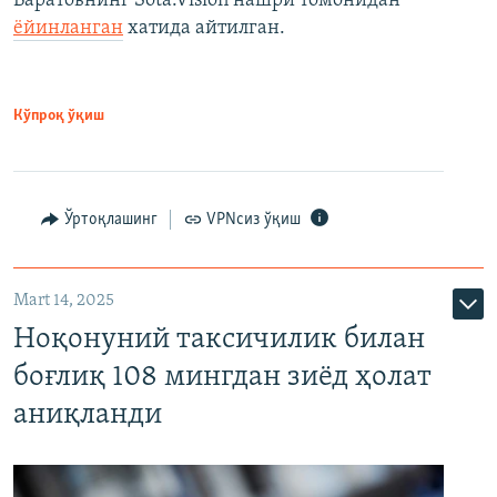
Баратовнинг Sota.Vision нашри томонидан
ёйинланган
хатида айтилган.
Кўпроқ ўқиш
Ўртоқлашинг
VPNсиз ўқиш
Mart 14, 2025
Ноқонуний таксичилик билан
боғлиқ 108 мингдан зиёд ҳолат
аниқланди