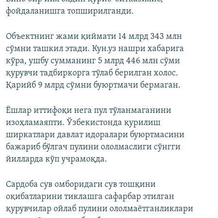
фойдаланишга топширилганди.
Объектнинг жами қиймати 14 млрд 343 млн
сўмни ташкил этади. Кун.уз нашри хабарига
кўра, ушбу сумманинг 5 млрд 446 млн сўми
қурувчи тадбиркорга тўлаб берилган холос.
Қарийб 9 млрд сўмни буюртмачи бермаган.
Ёшлар иттифоқи нега пул тўланмаганини
изоҳламаяпти. Ўзбекистонда қурилиш
ширкатлари давлат идоралари буюртмасини
бажариб бўлгач пулини ололмаслиги сўнгги
йилларда кўп учрамоқда.
Сардоба сув омборидаги сув тошқини
оқибатларини тиклашга сафарбар этилган
қурувчилар ойлаб пулини ололмаётганликлари