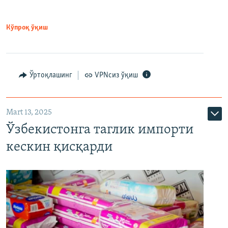
Кўпроқ ўқиш
Ўртоқлашинг
VPNсиз ўқиш
Mart 13, 2025
Ўзбекистонга таглик импорти
кескин қисқарди