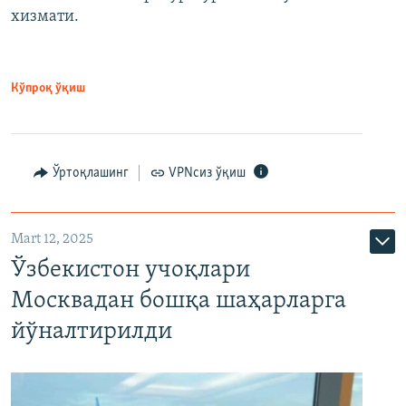
хизмати.
Кўпроқ ўқиш
Ўртоқлашинг
VPNсиз ўқиш
Mart 12, 2025
Ўзбекистон учоқлари
Москвадан бошқа шаҳарларга
йўналтирилди