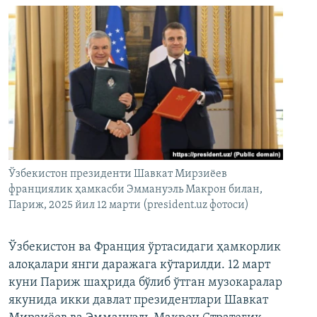
Ўзбекистон президенти Шавкат Мирзиёев
франциялик ҳамкасби Эммануэль Макрон билан,
Париж, 2025 йил 12 марти (president.uz фотоси)
Ўзбекистон ва Франция ўртасидаги ҳамкорлик
алоқалари янги даражага кўтарилди. 12 март
куни Париж шаҳрида бўлиб ўтган музокаралар
якунида икки давлат президентлари Шавкат