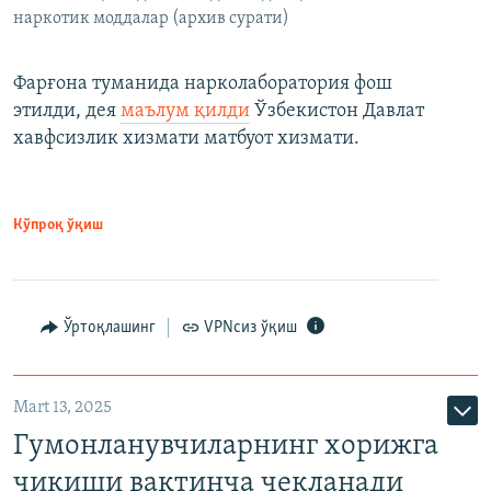
наркотик моддалар (архив сурати)
Фарғона туманида нарколаборатория фош
этилди, дея
маълум қилди
Ўзбекистон Давлат
хавфсизлик хизмати матбуот хизмати.
Кўпроқ ўқиш
Ўртоқлашинг
VPNсиз ўқиш
Mart 13, 2025
Гумонланувчиларнинг хорижга
чиқиши вақтинча чекланади