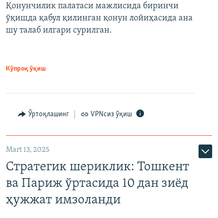
Қонунчилик палатаси мажлисида биринчи
ўқишда қабул қилинган қонун лойиҳасида ана
шу талаб илгари сурилган.
Кўпроқ ўқиш
Ўртоқлашинг
VPNсиз ўқиш
Mart 13, 2025
Стратегик шериклик: Тошкент
ва Париж ўртасида 10 дан зиёд
ҳужжат имзоланди