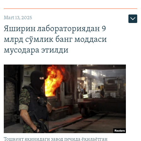
Mart 13, 2025
Яширин лабораториядан 9
млрд сўмлик банг моддаси
мусодара этилди
Тошкент яқинидаги завод печида ёқилаётган