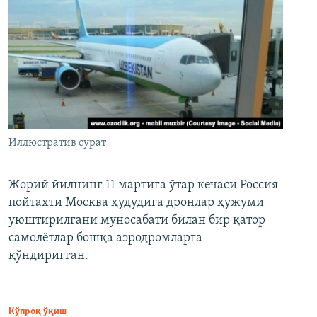
Иллюстратив сурат
Жорий йилнинг 11 мартига ўтар кечаси Россия
пойтахти Москва ҳудудига дронлар ҳужуми
уюштирилгани муносабати билан бир қатор
самолётлар бошқа аэродромларга
қўндиригган.
Кўпроқ ўқиш