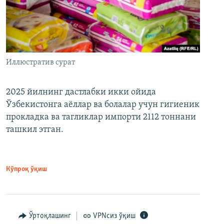
Иллюстратив сурат
2025 йилнинг дастлабки икки ойида
Ўзбекистонга аёллар ва болалар учун гигиеник
прокладка ва тагликлар импорти 2112 тоннани
ташкил этган.
Кўпроқ ўқиш
Ўртоқлашинг
VPNсиз ўқиш