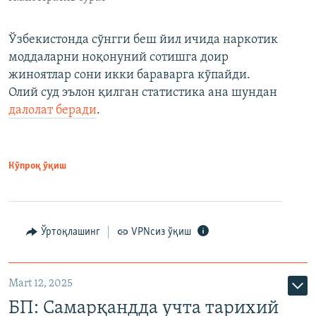
Ўзбекистонда сўнгги беш йил ичида наркотик
моддаларни ноқонуний сотишга доир
жиноятлар сони икки бараварга кўпайди.
Олий суд эълон қилган статистика ана шундан
далолат беради
.
Кўпроқ ўқиш
Ўртоқлашинг
VPNсиз ўқиш
Mart 12, 2025
БП: Самарқандда учта тарихий