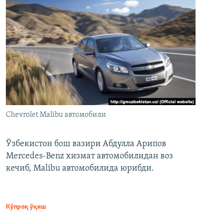
Chevrolet Malibu автомобили
Ўзбекистон бош вазири Абдулла Арипов
Mercedes-Benz хизмат автомобилидан воз
кечиб, Malibu автомобилида юрибди.
Кўпроқ ўқиш