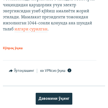
чиқиндидан қарздорлик учун электр
энергиясидан узиб қўйиш амалиёти жорий
этилади. Мамлакат президенти томонидан
имзоланган 1044-сонли қонунда ана шундай
талаб
илгари сурилган
.
Кўпроқ ўқиш
Ўртоқлашинг
VPNсиз ўқиш
Давомини ўқинг