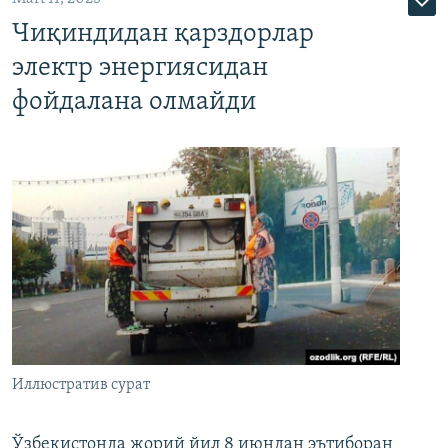
Чиқиндидан қарздорлар
электр энергиясидан
фойдалана олмайди
Иллюстратив сурат
Ўзбекистонда жорий йил 8 июндан эътиборан