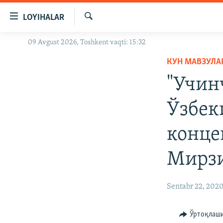
Линклар
LOYIHALAR
Бош
мавзуларга
Излаш
09 Avgust 2026, Toshkent vaqti: 15:32
OZODLIK SURISHTIRUVLARI
ўтинг
Асосий
КУН МАВЗУЛА
OZODVIDEO
навигацияга
"Учин
OZODARXIV
ўтинг
Қидиришга
Ўзбек
ўтинг
конце
Мирзи
Sentabr 22, 202
Ўртоқлаш