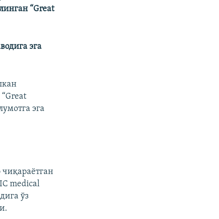
линган “Great
водига эга
лкан
“Great
лумотга эга
 чиқараëтган
C medical
дига ўз
и.