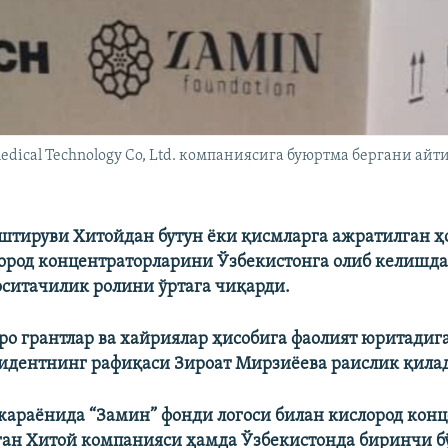
edical Technology Co, Ltd. компаниясига буюртма бергани ай
штируви Хитойдан бутун ëки қисмларга ажратилган ҳ
ород концентраторларини Ўзбекистонга олиб келишда
ситачилик ролини ўртага чиқарди.
ро грантлар ва хайриялар ҳисобига фаолият юритадиг
идентнинг рафиқаси Зироат Мирзиëева раислик қила
араëнида “Замин” фонди логоси билан кислород кон
ан Хитой компанияси ҳамда Ўзбекистонда биринчи б