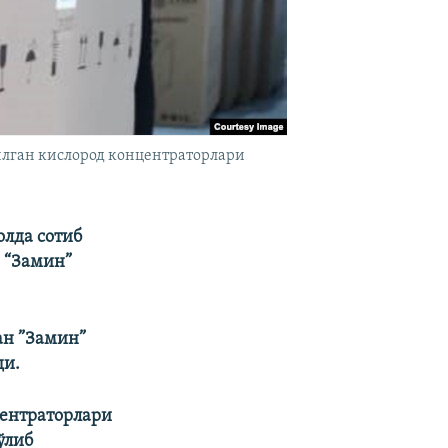
тилган кислород концентраторлари
олда сотиб
 “Замин”
ан ”Замин”
ди.
центраторлари
ўлиб