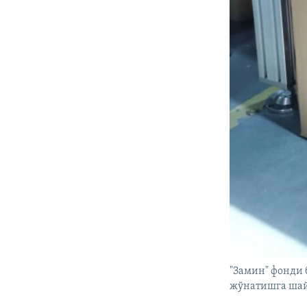
"Замин" фонди
жўнатишга шай