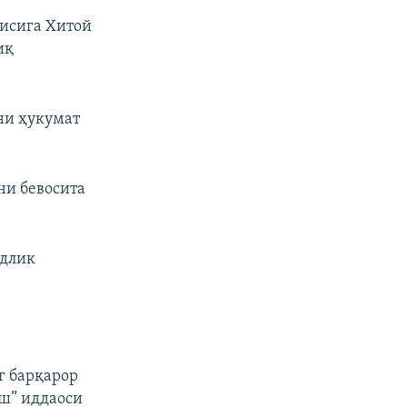
тисига Хитой
иқ
ни ҳукумат
ни бевосита
одлик
г барқарор
ш” иддаоси