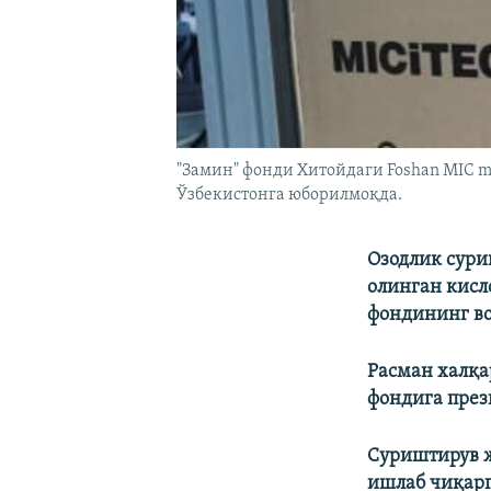
"Замин" фонди Хитойдаги Foshan MIC m
Ўзбекистонга юборилмоқда.
Озодлик сури
олинган кисл
фондининг во
Расман халқа
фондига през
Суриштирув ж
ишлаб чиқарг