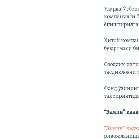
Уларда Ўзбек
компанияси б
ëпиштирилга
Хитой компан
буюртмаси би
Озодлик ихти
тасдиқловчи 
Фонд ўзинин
таҳририятида
“Замин” қана
“Замин” халқ
ривожланиши