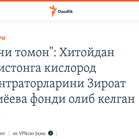
РИ
чи томон": Хитойдан
истонга кислород
нтраторларини Зироат
ёева фонди олиб келган
0
инг
VPNсиз ўқиш