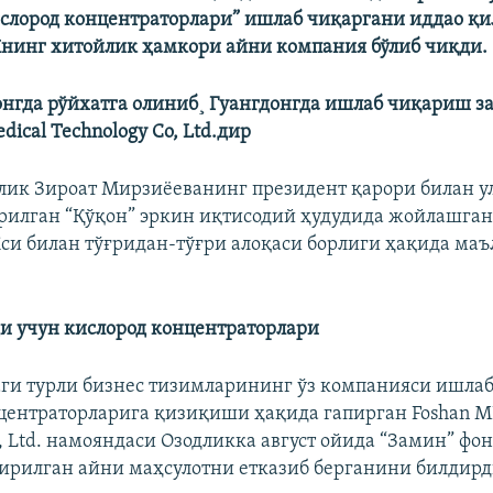
слород концентраторлари” ишлаб чиқаргани иддао қи
нинг хитойлик ҳамкори айни компания бўлиб чиқди.
Конгда рўйхатга олиниб¸ Гуангдонгда ишлаб чиқариш за
dical Technology Co, Ltd.дир
лик Зироат Мирзиëеванинг президент қарори билан у
рилган “Қўқон” эркин иқтисодий ҳудудида жойлашган 
и билан тўғридан-тўғри алоқаси борлиги ҳақида маъ
и учун кислород концентраторлари
ги турли бизнес тизимларининг ўз компанияси ишлаб
центраторларига қизиқиши ҳақида гапирган Foshan MI
, Ltd. намояндаси Озодликка август ойида “Замин” фон
ирилган айни маҳсулотни етказиб берганини билдирд