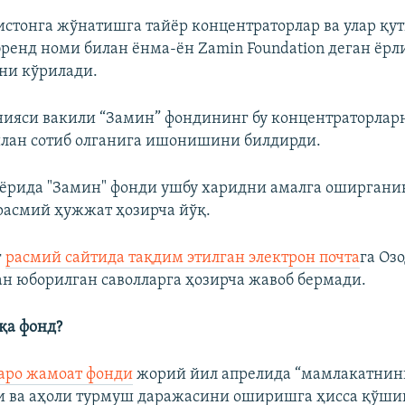
истонга жўнатишга тайëр концентраторлар ва улар қу
ренд номи билан ëнма-ëн Zamin Foundation деган ëрл
ни кўрилади.
ияси вакили “Замин” фондининг бу концентраторлар
лан сотиб олганига ишонишини билдирди.
ёрида "Замин" фонди ушбу харидни амалга оширгани
расмий ҳужжат ҳозирча йўқ.
г
расмий сайтида тақдим этилган электрон почта
га Оз
н юборилган саволларга ҳозирча жавоб бермади.
қа фонд?
аро жамоат фонди
жорий йил апрелида “мамлакатнин
 ва аҳоли турмуш даражасини оширишга ҳисса қўши