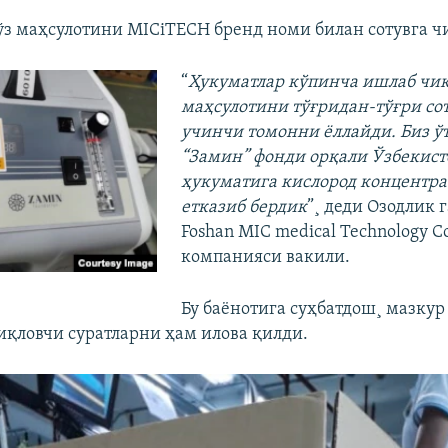
ўз маҳсулотини MICiTECH бренд номи билан сотувга ч
“
Ҳукуматлар кўпинча ишлаб чи
маҳсулотини тўғридан-тўғри со
учинчи томонни ëллайди. Биз ў
“Замин” фонди орқали Ўзбекист
ҳукуматига кислород концентр
етказиб бердик
”¸ деди Озодлик 
Foshan MIC medical Technology Co
компанияси вакили.
Бу баëнотига суҳбатдош¸ мазкур
иқловчи суратларни ҳам илова қилди.