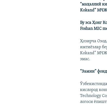
“маҳаллий ки
Kokand” МЧЖ
Бу эса Ҳонг 
Foshan MIC me
Ҳозирча Озод
имтиëзлар бе
Kokand” МЧЖс
эмас.
“Замин” фонд
Ўзбекистонда
кислород кон
Technology Co
логоси ëпишт