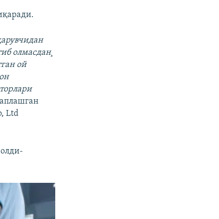
иқаради.
қарувчидан
тиб олмасдан¸
тган ой
он
аторлари
гаплашган
, Ltd
 олди-