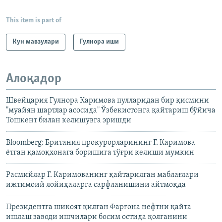
This item is part of
Кун мавзулари
Гулнора иши
Алоқадор
Швейцария Гулнора Каримова пулларидан бир қисмини
"муайян шартлар асосида" Ўзбекистонга қайтариш бўйича
Тошкент билан келишувга эришди
Bloomberg: Британия прокурорларининг Г. Каримова
ётган қамоқхонага боришига тўғри келиши мумкин
Расмийлар Г. Каримованинг қайтарилган маблағлари
ижтимоий лойиҳаларга сарфланишини айтмоқда
Президентга шикоят қилган Фарғона нефтни қайта
ишлаш заводи ишчилари босим остида қолганини