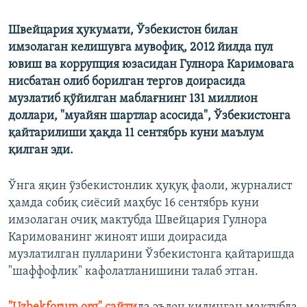
Швейцария ҳукумати, Ўзбекистон билан
имзолаган келишувга мувофиқ, 2012 йилда пул
ювиш ва коррупция юзасидан Гулнора Каримовага
нисбатан олиб борилган тергов доирасида
музлатиб қўйилган маблағнинг 131 миллион
доллари, "муайян шартлар асосида", Ўзбекистонга
қайтарилиши ҳақда 11 сентябрь куни маълум
қилган эди.
Ўнга яқин ўзбекистонлик ҳуқуқ фаоли, журналист
ҳамда собиқ сиёсий маҳбус 16 сентябрь куни
имзолаган очиқ мактубда Швейцария Гулнора
Каримованинг жиноят иши доирасида
музлатилган пулларини Ўзбекистонга қайтаришда
"шаффофлик" кафолатланишини талаб этган.