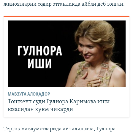
жиноятларни содир этганликда айбли деб топган.
МАВЗУГА АЛОҚАДОР
Тошкент суди Гулнора Каримова иши
юзасидан ҳукм чиқарди
Тергов маълумотларида айтилишича, Гулнора