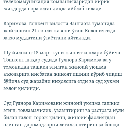
телекоммуникация компанияларидан йирик
миқдорда пора олганликда айблаб келади.
Каримова Тошкент вилояти Зангиота туманида
жойлашган 21-сонли жазони ўташ Колониясида
жазо муддатини ўтаётгани айтилади.
Шу йилнинг 18 март куни жиноят ишлари бўйича
Тошкент шаҳар судида Гулнора Каримова ва у
томонидан ташкил этилган жиноий уюшма
аъзоларига нисбатан жиноят ишини кўриб чиқиш
бўйича суд жараёни ниҳоясига етди ва суд ҳукми
эълон қилинди.
Суд Гулнора Каримовани жиноий уюшма ташкил
этиш, товламачилик, ўзлаштириш ва растрата йўли
билан талон-торож қилиш, жиноий фаолиятдан
олинган даромадларни легаллаштириш ва бошқа