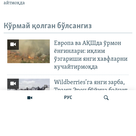
айтмоқда
Кўрмай қолган бўлсангиз
Европа ва АҚШда ўрмон
ёнғинлари: иқлим
ўзгариши янги хавфларни
кучайтирмоқда
Wildberries’га янги зарба,
Трамп Эрон бўйича баёнот
қилди
РУС
OZODNEWS: Мирзиёев
Қирғизистонда —
Излаш
Чашмадан пенсия