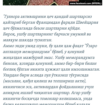
"Гулнора активларини ҳеч қандай шартларсиз
қайтариб берган Франциядан фарқли Швейцария
ҳеч бўлмаганда баъзи шартларни қўйди.
Бироқ, ушбу шартларнинг барчаси умумий ва
мавҳум шаклда тузилган.
Аммо энди умид шуки, бу ҳали ҳам фақат "Ўзаро
англашув меморандуми" бўлиб, у қонуний
жиҳатдан мажбурий эмас. Ушбу меморандумга
биноан, ҳозирда қонуний, аммо бир-бири билан
боғлиқ бўлган иккита ҳужжат ҳали имзоланмаган.
Улардан бири аслида пул ўтказиш тўғрисида
(масалан, қабул қилиш ва топшириш акти),
иккинчиси эса, активлардан фойдаланиш учун
аниқроқ ишлаб чиқилган шартлар. Агар ушбу
иккинчи босқичда томонлар келишмаса, унда
барча келишувлар меморандум бўлиб қолади.