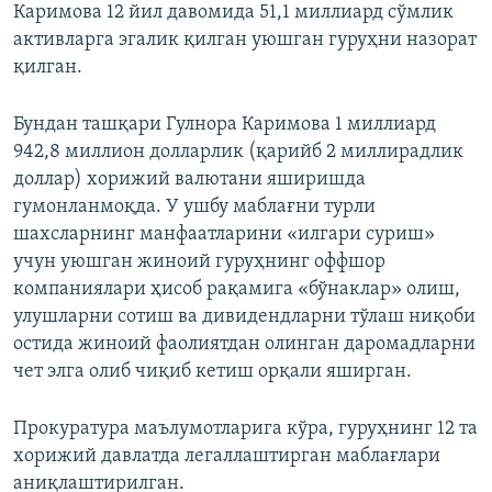
Каримова 12 йил давомида 51,1 миллиард сўмлик
активларга эгалик қилган уюшган гуруҳни назорат
қилган.
Бундан ташқари Гулнора Каримова 1 миллиард
942,8 миллион долларлик (қарийб 2 миллирадлик
доллар) хорижий валютани яширишда
гумонланмоқда. У ушбу маблағни турли
шахсларнинг манфаатларини «илгари суриш»
учун уюшган жиноий гуруҳнинг оффшор
компаниялари ҳисоб рақамига «бўнаклар» олиш,
улушларни сотиш ва дивидендларни тўлаш ниқоби
остида жиноий фаолиятдан олинган даромадларни
чет элга олиб чиқиб кетиш орқали яширган.
Прокуратура маълумотларига кўра, гуруҳнинг 12 та
хорижий давлатда легаллаштирган маблағлари
аниқлаштирилган.