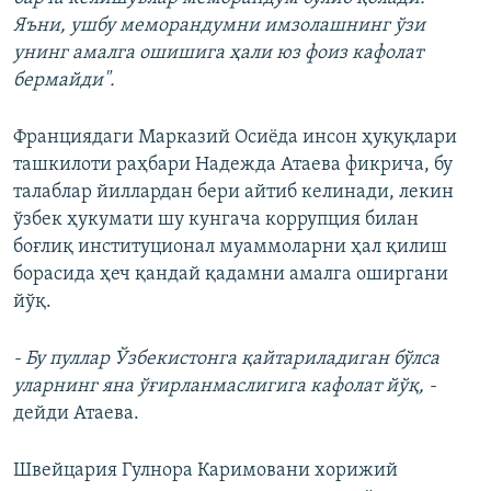
Яъни, ушбу меморандумни имзолашнинг ўзи
унинг амалга ошишига ҳали юз фоиз кафолат
бермайди".
Франциядаги Марказий Осиёда инсон ҳуқуқлари
ташкилоти раҳбари Надежда Атаева фикрича, бу
талаблар йиллардан бери айтиб келинади, лекин
ўзбек ҳукумати шу кунгача коррупция билан
боғлиқ институционал муаммоларни ҳал қилиш
борасида ҳеч қандай қадамни амалга оширгани
йўқ.
- Бу пуллар Ўзбекистонга қайтариладиган бўлса
уларнинг яна ўғирланмаслигига кафолат йўқ, -
дейди Атаева.
Швейцария Гулнора Каримовани хорижий