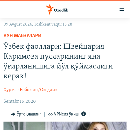
Линклар
Бош
мавзуларга
09 Avgust 2026, Toshkent vaqti: 13:28
ўтинг
OZODLIK SURISHTIRUVLARI
Асосий
КУН МАВЗУЛАРИ
OZODVIDEO
навигацияга
Ўзбек фаоллари: Швейцария
ўтинг
OZODARXIV
Каримова пулларининг яна
Қидиришга
ўтинг
ўғирланишига йўл қўймаслиги
На русском
керак!
ИЖТИМОИЙ ТАРМОҚЛАР
Ҳурмат Бобожон/Озодлик
Sentabr 16, 2020
Ўртоқлашинг
VPNсиз ўқиш
Озодлик бошқа тилларда