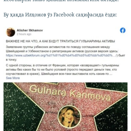
Бу ҳақда Илҳомов ўз Facebook саҳифасида ёзди: