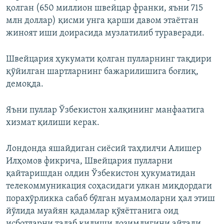
қолган (650 миллион швейцар франки, яъни 715
млн доллар) қисми унга қарши давом этаётган
жиноят иши доирасида музлатилиб тураверади.
Швейцария ҳукумати қолган пулларнинг тақдири
қўйилган шартларнинг бажарилишига боғлиқ,
демоқда.
Яъни пуллар Ўзбекистон халқининг манфаатига
хизмат қилиши керак.
Лондонда яшайдиган сиёсий таҳлилчи Алишер
Илҳомов фикрича, Швейцария пулларни
қайтаришдан олдин Ўзбекистон ҳукуматидан
телекоммуникация соҳасидаги улкан миқдордаги
порахўрликка сабаб бўлган муаммоларни ҳал этиш
йўлида муайян қадамлар қўяётганига оид
исботларни талаб қилиши лозимлигини айтади.