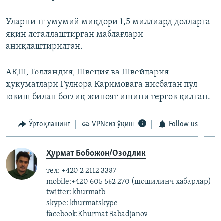
Уларнинг умумий миқдори 1,5 миллиард долларга
яқин легаллаштирган маблағлари
аниқлаштирилган.
АҚШ, Голландия, Швеция ва Швейцария
ҳукуматлари Гулнора Каримовага нисбатан пул
ювиш билан боғлиқ жиноят ишини тергов қилган.
Ўртоқлашинг
VPNсиз ўқиш
Follow us
Ҳурмат Бобожон/Озодлик
тел: +420 2 2112 3387
mobile:+420 605 562 270 (шошилинч хабарлар)
twitter: khurmatb
skype: khurmatskype
facebook:Khurmat Babadjanov