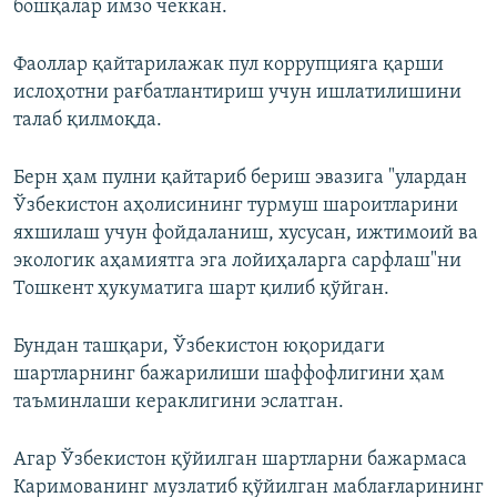
бошқалар имзо чеккан.
Фаоллар қайтарилажак пул коррупцияга қарши
ислоҳотни рағбатлантириш учун ишлатилишини
талаб қилмоқда.
Берн ҳам пулни қайтариб бериш эвазига "улардан
Ўзбекистон аҳолисининг турмуш шароитларини
яхшилаш учун фойдаланиш, хусусан, ижтимоий ва
экологик аҳамиятга эга лойиҳаларга сарфлаш"ни
Тошкент ҳукуматига шарт қилиб қўйган.
Бундан ташқари, Ўзбекистон юқоридаги
шартларнинг бажарилиши шаффофлигини ҳам
таъминлаши кераклигини эслатган.
Агар Ўзбекистон қўйилган шартларни бажармаса
Каримованинг музлатиб қўйилган маблағларининг