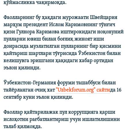
қўймасликка чақирмоқда.
Фаолларнинг бу ҳақдаги мурожаати Швейцария
марҳум президент Ислом Каримовнинг тўнғич
қизи Гулнора Каримова иштирокидаги ноқонуний
пулларни ювиш билан боғлиқ жиноят иши
доирасида музлатилган пулларнинг бир қисмини
қайтариш шартлари тўғрисида Ўзбекистон билан
келишувга эришгани ҳақидаги хабар ортидан
эълон қилинди.
Ўзбекистон-Германия форуми ташаббуси билан
тайёрланган очиқ хат
"Uzbekforum.org" сайти
да 16
сентябр куни эълон қилинди.
Фаоллар қайтарилажак пул коррупцияга қарши
ислоҳотни рағбатлантириш учун ишлатилишини
талаб қилмоқда.