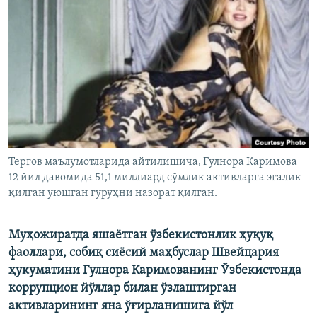
Тергов маълумотларида айтилишича, Гулнора Каримова
12 йил давомида 51,1 миллиард сўмлик активларга эгалик
қилган уюшган гуруҳни назорат қилган.
Муҳожиратда яшаётган ўзбекистонлик ҳуқуқ
фаоллари, собиқ сиёсий маҳбуслар Швейцария
ҳукуматини Гулнора Каримованинг Ўзбекистонда
коррупцион йўллар билан ўзлаштирган
активларининг яна ўғирланишига йўл