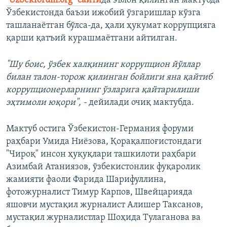
"Uzbekforum.org" сайти
да эълон қилинган мактубда
Ўзбекистонда баъзи ижобий ўзгаришлар кўзга
ташланаётган бўлса-да, ҳали ҳукумат коррупцияга
қарши қатъий курашмаётгани айтилган.
"Шу боис, ўзбек халқининг коррупцион йўллар
билан талон-торож қилинган бойлиги яна қайтиб
коррупционерларнинг ўзларига қайтарилиши
эҳтимоли юқори", -
дейилади очиқ мактубда.
Мактуб остига Ўзбекистон-Германия форуми
раҳбари Умида Ниёзова, Қорақалпоғистондаги
"Чироқ" инсон ҳуқуқлари ташкилоти раҳбари
Азимбай Атаниязов, ўзбекистонлик фуқаролик
жамияти фаоли Фарида Шарифуллина,
фотожурналист Тимур Карпов, Швейцарияда
яшовчи мустақил журналист Алишер Таксанов,
мустақил журналистлар Шоҳида Тулаганова ва