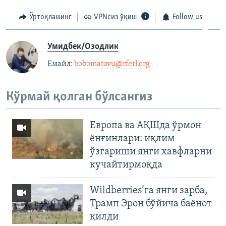
Ўртоқлашинг
VPNсиз ўқиш
Follow us
Умидбек/Озодлик
Емайл: ​
bobomatovu@rferl.org
​
Кўрмай қолган бўлсангиз
Европа ва АҚШда ўрмон
ёнғинлари: иқлим
ўзгариши янги хавфларни
кучайтирмоқда
Wildberries’га янги зарба,
Трамп Эрон бўйича баёнот
қилди