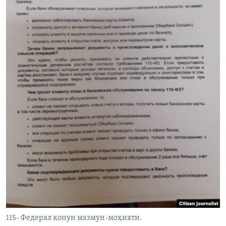
115- Федерал қонун мазмун-моҳияти.