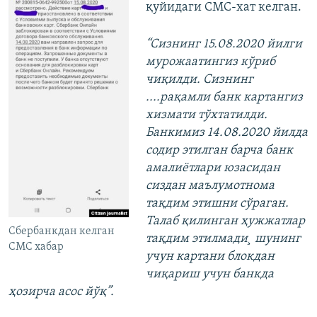
қуйидаги СМС-хат келган.
“Сизнинг 15.08.2020 йилги
мурожаатингиз кўриб
чиқилди. Сизнинг
....рақамли банк картангиз
хизмати тўхтатилди.
Банкимиз 14.08.2020 йилда
содир этилган барча банк
амалиётлари юзасидан
сиздан маълумотнома
тақдим этишни сўраган.
Талаб қилинган ҳужжатлар
Сбербанкдан келган
тақдим этилмади¸ шунинг
СМС хабар
учун картани блокдан
чиқариш учун банкда
ҳозирча асос йўқ”.