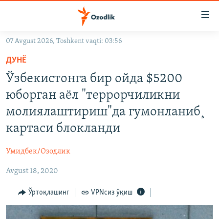
Линклар
Бош
мавзуларга
07 Avgust 2026, Toshkent vaqti: 03:56
ўтинг
OZODLIK SURISHTIRUVLARI
Асосий
ДУНË
OZODVIDEO
навигацияга
Ўзбекистонга бир ойда $5200
ўтинг
OZODARXIV
юборган аёл "террорчиликни
Қидиришга
ўтинг
молиялаштириш"да гумонланиб¸
На русском
картаси блокланди
ИЖТИМОИЙ ТАРМОҚЛАР
Умидбек/Озодлик
Avgust 18, 2020
Ўртоқлашинг
VPNсиз ўқиш
Озодлик бошқа тилларда