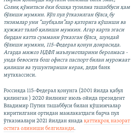
Солиқ қўмитаси ёки бошқа тузилма ташаббуси ҳам
бўлиши мумкин. Кўп пул ўтказилган бўлса¸бу
тизимлар уни “шубҳали”лар қаторига қўшиши ва
ҳужжат талаб қилиши мумкин. Агар карта эгаси
бирдан катта суммани ўтказган бўлса¸ шундай
бўлиши мумкин, 115-Федерал қонун доирасида.
Агарда мижоз НДФЛ маълумотларини беролмаса -
унда бевосита бош офисга паспорт билан мурожаат
қилиши ва тушунтириши керак,
деди банк
мутахассиси.
Россияда 115-Федерал қонунга (2001 йилда қабул
қилинган ) 2020 йилнинг июль ойида президент
Владимир Путин ташаббуси билан қўшимчалар
киритилгани ортидан мамлакатдаги барча пул
ўтказмалари 2021 йилдан янада
қаттиқроқ назорат
остига олиниши белгиланди
.