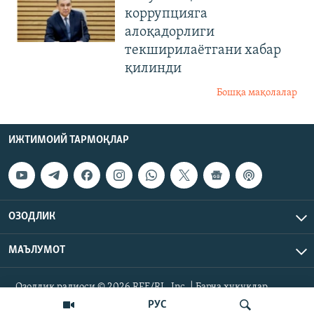
коррупцияга
алоқадорлиги
текширилаётгани хабар
қилинди
Бошқа мақолалар
ИЖТИМОИЙ ТАРМОҚЛАР
ОЗОДЛИК
МАЪЛУМОТ
Озодлик радиоси © 2026 RFE/RL, Inc. | Барча ҳуқуқлар
ҳимояланган.
РУС