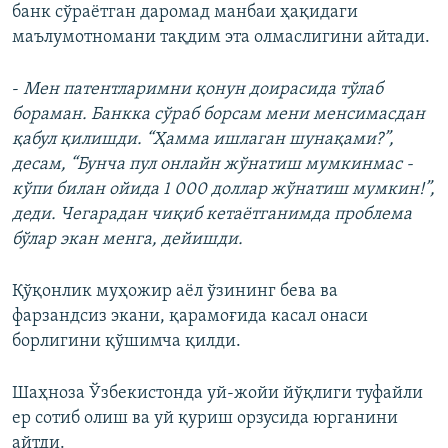
банк сўраëтган даромад манбаи ҳақидаги
маълумотномани тақдим эта олмаслигини айтади.
-
Мен патентларимни қонун доирасида тўлаб
бораман. Банкка сўраб борсам мени менсимасдан
қабул қилишди. “Ҳамма ишлаган шунақами?”,
десам, “Бунча пул онлайн жўнатиш мумкинмас -
кўпи билан ойида 1 000 доллар жўнатиш мумкин!”,
деди. Чегарадан чиқиб кетаётганимда проблема
бўлар экан менга, дейишди.
Қўқонлик муҳожир аёл ўзининг бева ва
фарзандсиз экани, қарамоғида касал онаси
борлигини қўшимча қилди.
Шаҳноза Ўзбекистонда уй-жойи йўқлиги туфайли
ер сотиб олиш ва уй қуриш орзусида юрганини
айтди.