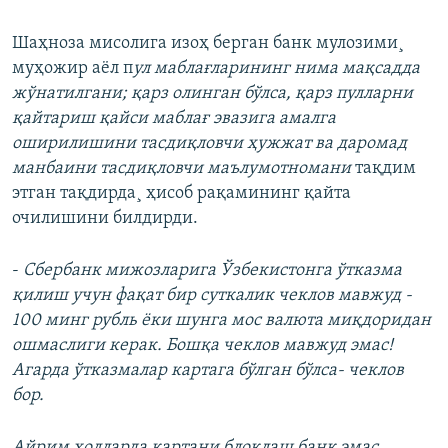
Шаҳноза мисолига изоҳ берган банк мулозими¸
муҳожир аëл п
ул маблағларининг нима мақсадда
жўнатилгани;​ қ
арз олинган бўлса, қарз пулларни
қайтариш қайси маблағ эвазига амалга
оширилишини тасдиқловчи ҳужжат ва ​д
аромад
манбаини тасдиқловчи маълумотномани
тақдим
этган тақдирда¸ ҳисоб рақамининг қайта
очилишини билдирди.
-
Сбербанк мижозларига Ўзбекистонга ўтказма
қилиш учун фақат бир суткалик чеклов мавжуд -
100 минг рубль ëки шунга мос валюта миқдоридан
ошмаслиги керак. Бошқа чеклов мавжуд эмас!
Агарда ўтказмалар картага бўлган бўлса- чеклов
бор.
Айрим ҳолларда картани блоклаш банк эмас,