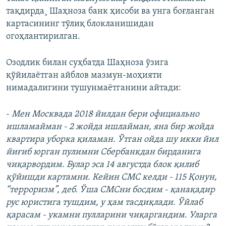
тақдирда¸ Шаҳноза банк ҳисоби ва унга боғланган
картасининг тўлиқ блокланишидан
огоҳлантирилган.
Озодлик билан суҳбатда Шаҳноза ўзига
қўйилаётган айблов мазмун-моҳияти
нимадалигини тушунмаётганини айтади:
-
Мен Москвада 2018 йилдан бери официально
ишламайман - 2 жойда ишлайман, яна бир жойда
квартира уборка қиламан. Ўтган ойда шу икки йил
йиғиб юрган пулимни Сбербанкдан бирданига
чиқарвордим. Булар эса 14 августда блок қилиб
қўйишди картамни. Кейин СМС келди - 115 Қонун,
“терроризм”, деб. Ўша СМСни босдим - қанақадир
рус юристига тушдим, у ҳам тасдиқлади. Ўйлаб
қарасам - укамни пулларини чиқаргандим. Уларга