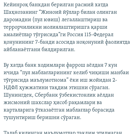
Кейинроқ банкдан берилган расмий хатда
Шаҳнозанинг “Жиноий йўллар билан олинган
даромадни (пул ювиш) легаллаштириш ва
террорчиликни молиялаштиришга қарши
амалиётлар тўғрисида”ги Россия 115-Федерал
қонунининг 7-банди асосида ноқонуний фаолиятда
айбланаётгани билдирилган.
Бу хатда банк ходимлари фаррош аëлдан 7 кун
ичида “пул маблағларининг келиб чиқиши манбаи
тўғрисида маълумотнома” ёки иш жойидан 2-
НДФЛ ҳужжатини тақдим этишни сўраган.
Шунингдек, Сбербанк ўзбекистонлик аёлдан
жисмоний шахслар ҳисоб рақамлари ва
карталарига ўтказаётган маблағлар борасида
тушунтириш беришни сўраган.
Талаб қилинган маълумотлар тақдим этилмаган