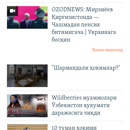
OZODNEWS: Мирзиёев
Қирғизистонда —
Чашмадан пенсия
битимигача | Украинага
босқин
Бошқа видеолар
"Шармандали ҳокимлар?"
Wildberries муаммолари
Ўзбекистон ҳукумати
даражасига чиқди
10 туман ҳокими