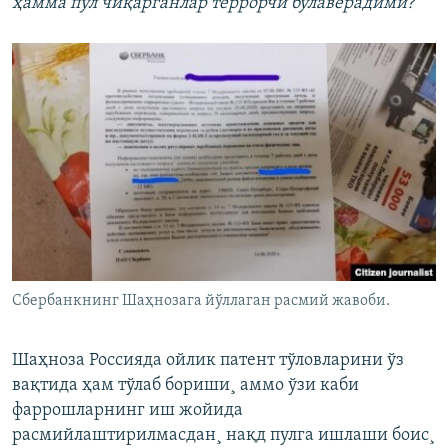
ҳамма пул чиқарганлар террорчи бўлаверадими?
Сбербанкнинг Шаҳнозага йўллаган расмий жавоби.
Шаҳноза Россияда ойлик патент тўловларини ўз
вақтида ҳам тўлаб бориши¸ аммо ўзи каби
фаррошларнинг иш жойида
расмийлаштирилмасдан¸ нақд пулга ишлаши боис¸