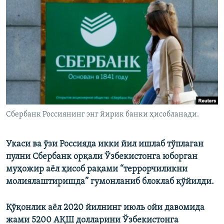
Сбербанк Россиянинг энг йирик банки ҳисобланади.
Укаси ва ўзи Россияда икки йил ишлаб тўплаган
пулни Сбербанк орқали Ўзбекистонга юборган
муҳожир аёл ҳисоб рақами “террорчиликни
молиялаштиришда” гумонланиб блоклаб қўйилди.
Қўқонлик аëл 2020 йилнинг июль ойи давомида
жами 5200 АҚШ долларини Ўзбекистонга