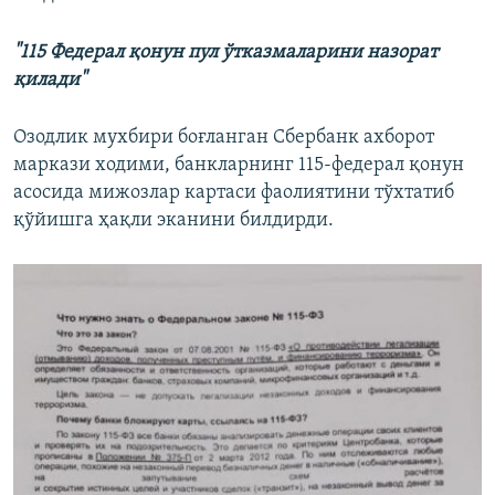
"115 Федерал қонун пул ўтказмаларини назорат
қилади"
Озодлик мухбири боғланган Сбербанк ахборот
маркази ходими, банкларнинг 115-федерал қонун
асосида мижозлар картаси фаолиятини тўхтатиб
қўйишга ҳақли эканини билдирди.