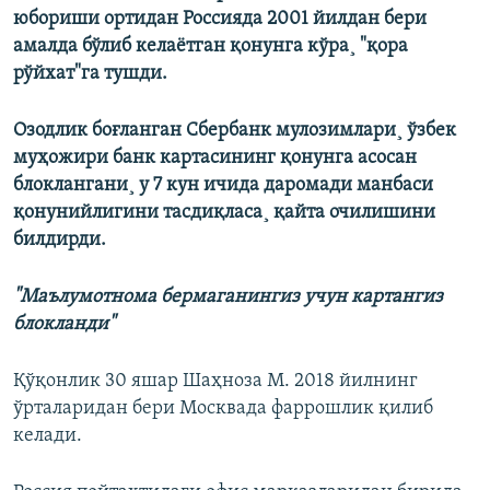
юбориши ортидан Россияда 2001 йилдан бери
амалда бўлиб келаëтган қонунга кўра¸ "қора
рўйхат"га тушди.
Озодлик боғланган
Сбербанк мулозимлари¸ ўзбек
муҳожири банк картасининг қонунга асосан
блоклангани¸ у 7 кун ичида даромади манбаси
қонунийлигини тасдиқласа¸ қайта очилишини
билдирди.
"Маълумотнома бермаганингиз учун картангиз
блокланди"
Қўқонлик 30 яшар Шаҳноза М. 2018 йилнинг
ўрталаридан бери Москвада фаррошлик қилиб
келади.