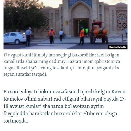
17 avgust kuni ijtimoiy tarmoqdagi buxoroliklar faol bo‘lgan
kanallarda shaharning qadimiy Hazrati imom qabristoni va
unga eltuvchi yo‘llarning tozalanib¸ ta’mir qilinayotgani aks
etgan suratlar tarqadi.
Buxoro viloyati hokimi vazifasini bajarib kelgan Karim
Kamolov o‘limi xabari rad etilgani bilan ayni paytda 17-
18 avgust kunlari shaharda bo‘layotgan ayrim
favqulodda harakatlar buxoroliklar e’tiborini o‘ziga
tortmoqda.