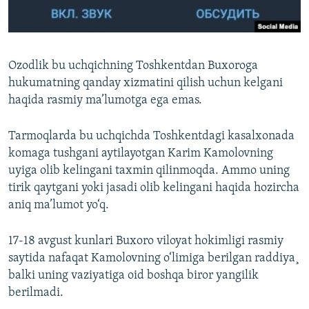
Ozodlik bu uchqichning Toshkentdan Buxoroga
hukumatning qanday xizmatini qilish uchun kelgani
haqida rasmiy ma’lumotga ega emas.
Tarmoqlarda bu uchqichda Toshkentdagi kasalxonada
komaga tushgani aytilayotgan Karim Kamolovning
uyiga olib kelingani taxmin qilinmoqda. Ammo uning
tirik qaytgani yoki jasadi olib kelingani haqida hozircha
aniq ma’lumot yo‘q.
17-18 avgust kunlari Buxoro viloyat hokimligi rasmiy
saytida nafaqat Kamolovning o‘limiga berilgan raddiya¸
balki uning vaziyatiga oid boshqa biror yangilik
berilmadi.