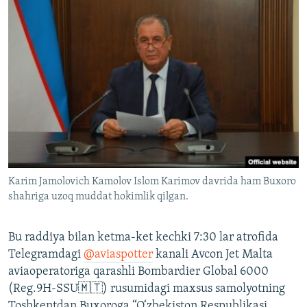
Karim Jamolovich Kamolov Islom Karimov davrida ham Buxoro
shahriga uzoq muddat hokimlik qilgan.
Bu raddiya bilan ketma-ket kechki 7:30 lar atrofida
Telegramdagi
@aviaspotter
kanali Avcon Jet Malta
aviaoperatoriga qarashli Bombardier Global 6000
(Reg.9H-SSU🇲🇹) rusumidagi maxsus samolyotning
Toshkentdan Buxoroga “O‘zbekiston Respublikasi