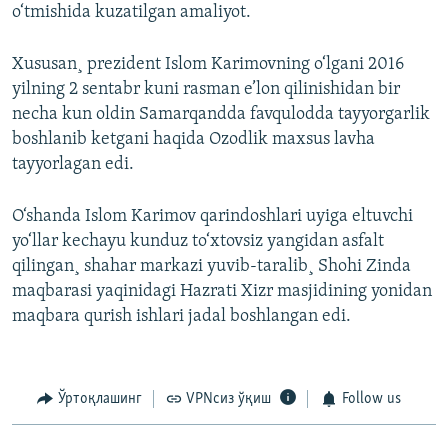
o‘tmishida kuzatilgan amaliyot.
Xususan¸ prezident Islom Karimovning o‘lgani 2016
yilning 2 sentabr kuni rasman e’lon qilinishidan bir
necha kun oldin Samarqandda favqulodda tayyorgarlik
boshlanib ketgani haqida Ozodlik maxsus lavha
tayyorlagan edi.
O‘shanda Islom Karimov qarindoshlari uyiga eltuvchi
yo‘llar kechayu kunduz to‘xtovsiz yangidan asfalt
qilingan¸ shahar markazi yuvib-taralib¸ Shohi Zinda
maqbarasi yaqinidagi Hazrati Xizr masjidining yonidan
maqbara qurish ishlari jadal boshlangan edi.
Ўртоқлашинг
VPNсиз ўқиш
Follow us