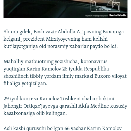
Shuningdek¸ Bosh vazir Abdulla Aripovning Buxoroga
kelgani¸ prezident Mirziyoyevning ham kelishi
kutilayotganiga oid norasmiy xabarlar paydo bo‘ldi.
Mahalliy matbuotning yozishicha¸ koronavirus
yuqtirgan Karim Kamolov 25 iyulda Respublika
shoshilinch tibbiy yordam ilmiy markazi Buxoro viloyat
filialiga yotqizilgan.
29 iyul kuni esa Kamolov Toshkent shahar hokimi
Jahongir Ortiqxo‘jayevga qarashli Akfa Medline xususiy
kasalxonasiga olib kelingan.
Asli kasbi quruvchi bo‘lgan 66 yashar Karim Kamolov