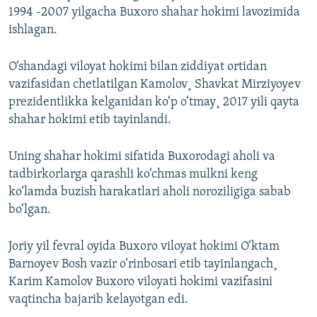
1994 -2007 yilgacha Buxoro shahar hokimi lavozimida
ishlagan.
O‘shandagi viloyat hokimi bilan ziddiyat ortidan
vazifasidan chetlatilgan Kamolov¸ Shavkat Mirziyoyev
prezidentlikka kelganidan ko‘p o‘tmay¸ 2017 yili qayta
shahar hokimi etib tayinlandi.
Uning shahar hokimi sifatida Buxorodagi aholi va
tadbirkorlarga qarashli ko‘chmas mulkni keng
ko‘lamda buzish harakatlari aholi noroziligiga sabab
bo‘lgan.
Joriy yil fevral oyida Buxoro viloyat hokimi O‘ktam
Barnoyev Bosh vazir o‘rinbosari etib tayinlangach¸
Karim Kamolov Buxoro viloyati hokimi vazifasini
vaqtincha bajarib kelayotgan edi.