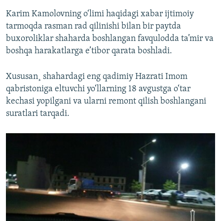
Karim Kamolovning o‘limi haqidagi xabar ijtimoiy
tarmoqda rasman rad qilinishi bilan bir paytda
buxoroliklar shaharda boshlangan favqulodda ta’mir va
boshqa harakatlarga e’tibor qarata boshladi.
Xususan¸ shahardagi eng qadimiy Hazrati Imom
qabristoniga eltuvchi yo‘llarning 18 avgustga o‘tar
kechasi yopilgani va ularni remont qilish boshlangani
suratlari tarqadi.