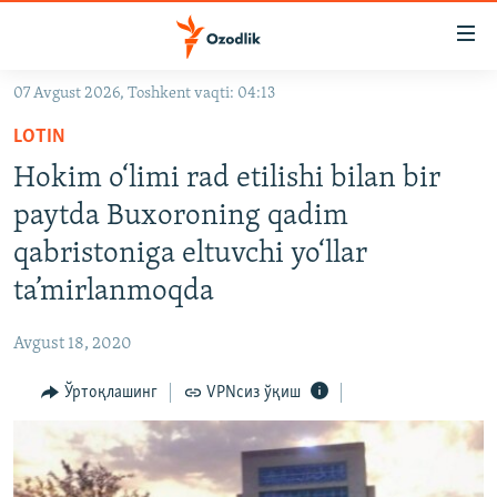
Линклар
Бош
мавзуларга
07 Avgust 2026, Toshkent vaqti: 04:13
ўтинг
OZODLIK SURISHTIRUVLARI
Асосий
LOTIN
OZODVIDEO
навигацияга
Hokim o‘limi rad etilishi bilan bir
ўтинг
OZODARXIV
paytda Buxoroning qadim
Қидиришга
ўтинг
qabristoniga eltuvchi yo‘llar
На русском
ta’mirlanmoqda
ИЖТИМОИЙ ТАРМОҚЛАР
Avgust 18, 2020
Ўртоқлашинг
VPNсиз ўқиш
Озодлик бошқа тилларда