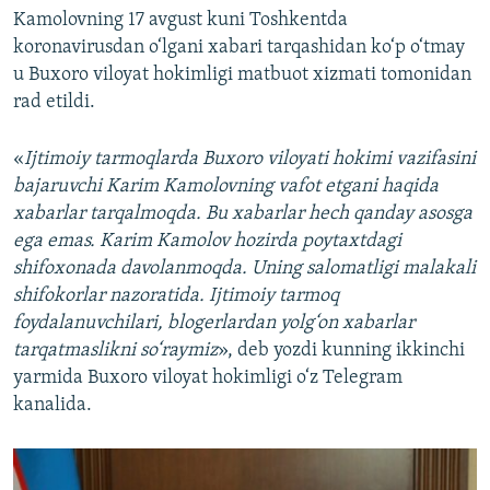
Kamolovning 17 avgust kuni Toshkentda
koronavirusdan o‘lgani xabari tarqashidan ko‘p o‘tmay
u Buxoro viloyat hokimligi matbuot xizmati tomonidan
rad etildi.
«
Ijtimoiy tarmoqlarda Buxoro viloyati hokimi vazifasini
bajaruvchi Karim Kamolovning vafot etgani haqida
xabarlar tarqalmoqda. Bu xabarlar hech qanday asosga
ega emas. Karim Kamolov hozirda poytaxtdagi
shifoxonada davolanmoqda. Uning salomatligi malakali
shifokorlar nazoratida. Ijtimoiy tarmoq
foydalanuvchilari, blogerlardan yolg‘on xabarlar
tarqatmaslikni so‘raymiz
», deb yozdi kunning ikkinchi
yarmida Buxoro viloyat hokimligi o‘z Telegram
kanalida.