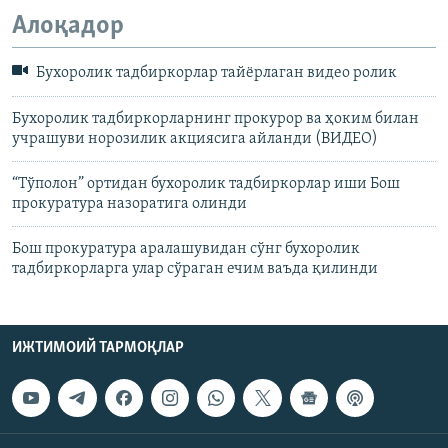
Алоқадор
Бухоролик тадбиркорлар тайёрлаган видео ролик
Бухоролик тадбиркорларнинг прокурор ва ҳоким билан
учрашуви норозилик акциясига айланди (ВИДЕО)
“Тўполон” ортидан бухоролик тадбиркорлар иши Бош
прокуратура назоратига олинди
Бош прокуратура аралашувидан сўнг бухоролик
тадбиркорларга улар сўраган ечим ваъда қилинди
ИЖТИМОИЙ ТАРМОҚЛАР