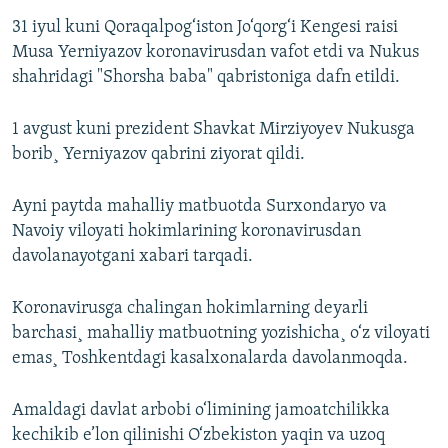
31 iyul kuni Qoraqalpog‘iston Jo‘qorg‘i Kengesi raisi
Musa Yerniyazov koronavirusdan vafot etdi va Nukus
shahridagi "Shorsha baba" qabristoniga dafn etildi.
1 avgust kuni prezident Shavkat Mirziyoyev Nukusga
borib¸ Yerniyazov qabrini ziyorat qildi.
Ayni paytda mahalliy matbuotda Surxondaryo va
Navoiy viloyati hokimlarining koronavirusdan
davolanayotgani xabari tarqadi.
Koronavirusga chalingan hokimlarning deyarli
barchasi¸ mahalliy matbuotning yozishicha¸ o‘z viloyati
emas¸ Toshkentdagi kasalxonalarda davolanmoqda.
Amaldagi davlat arbobi o‘limining jamoatchilikka
kechikib e’lon qilinishi O‘zbekiston yaqin va uzoq