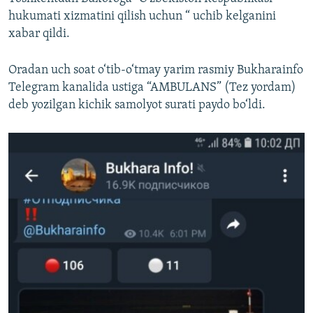
hukumati xizmatini qilish uchun “ uchib kelganini
xabar qildi.
Oradan uch soat o‘tib-o‘tmay yarim rasmiy Bukharainfo
Telegram kanalida ustiga “AMBULANS” (Tez yordam)
deb yozilgan kichik samolyot surati paydo bo‘ldi.