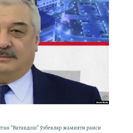
тган “Ватандош” ўзбеклар жамияти раиси