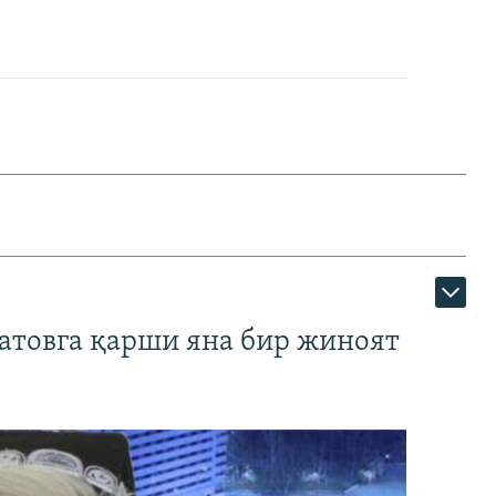
атовга қарши яна бир жиноят