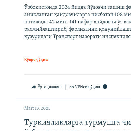
Ўзбекистонда 2024 йилда йўловчи ташиш ф
аниқланган ҳайдовчиларга нисбатан 108 ми
натижада 42 минг 141 нафар ҳайдовчи ўз в
расмийлаштириб, фаолиятини қонунийлашти
ҳузуридаги Транспорт назорати инспекцияс
Кўпроқ ўқиш
Ўртоқлашинг
VPNсиз ўқиш
Mart 13, 2025
Туркияликларга турмушга чи