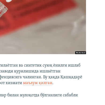
тилаётган ва синтетик суюқ ёнилғи ишлаб
” заводи қурилишида ишлаётган
фекциясига чалинган. Бу ҳақда Қашқадарё
рот хизмати
маълум қилган
.
лар билан мулоқотда бўлганлиги сабабли