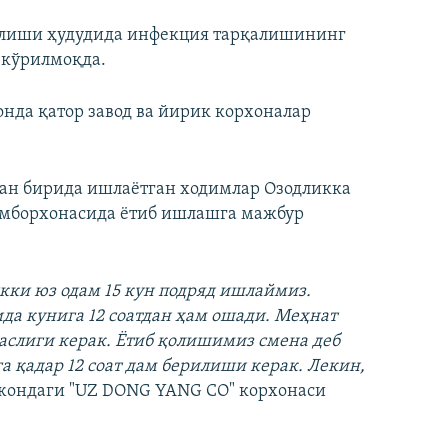
илиши ҳудудида инфекция тарқалишининг
 кўрилмоқда.
нда қатор завод ва йирик корхоналар
дан бирида ишлаётган ходимлар Озодликка
 омборхонасида ётиб ишлашга мажбур
ки юз одам 15 кун подряд ишлаймиз.
ида кунига 12 соатдан ҳам ошади. Меҳнат
маслиги керак. Ётиб қолишимиз смена деб
 қадар 12 соат дам берилиши керак. Лекин,
жондаги "UZ DONG YANG CO" корхонаси