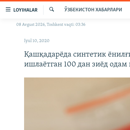
Линклар
ЎЗБЕКИСТОН ХАБАРЛАРИ
LOYIHALAR
Бош
мавзуларга
Излаш
08 Avgust 2026, Toshkent vaqti: 03:36
OZODLIK SURISHTIRUVLARI
ўтинг
Асосий
OZODVIDEO
Iyul 10, 2020
навигацияга
OZODARXIV
ўтинг
Қашқадарёда синтетик ёнилғ
Қидиришга
ишлаётган 100 дан зиёд одам
ўтинг