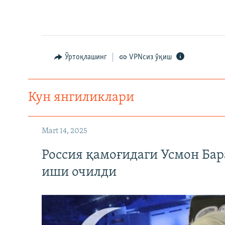
Ўртоқлашинг
VPNсиз ўқиш
Кун янгиликлари
Mart 14, 2025
Россия қамоғидаги Усмон Бар
иши очилди