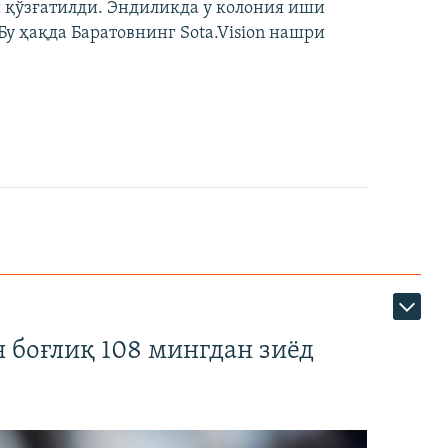
 қўзғатилди. Эндиликда у колония иши
у ҳақда Баратовнинг Sota.Vision нашри
 боғлиқ 108 мингдан зиёд