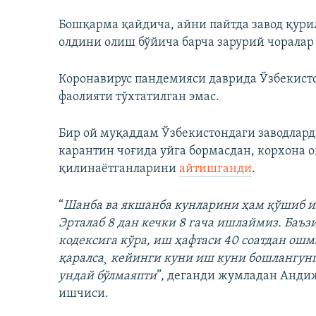
Бошқарма қайдича, айни пайтда завод қур
олдини олиш бўйича барча зарурий чоралар
Коронавирус пандемияси даврида Ўзбекисто
фаолияти тўхтатилган эмас.
Бир ой муқаддам Ўзбекистондаги заводлар
карантин чоғида уйга бормасдан, корхона
қилинаётганларини
айтишганди
.
“
Шанба ва якшанба кунларини ҳам қўшиб ик
Эрталаб 8 дан кечки 8 гача ишлаймиз. Баъз
кодексига кўра, иш ҳафтаси 40 соатдан ош
қаралса¸ кейинги куни иш куни бошлангунга
ундай бўлмаяпти
”, деганди жумладан Анди
ишчиси.