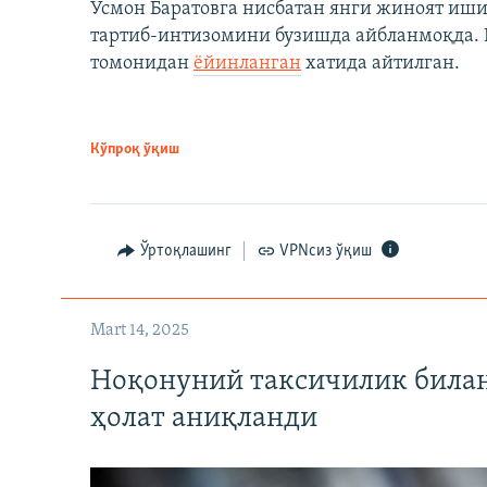
Усмон Баратовга нисбатан янги жиноят иши
тартиб-интизомини бузишда айбланмоқда. Б
томонидан
ёйинланган
хатида айтилган.
Кўпроқ ўқиш
Ўртоқлашинг
VPNсиз ўқиш
Mart 14, 2025
Ноқонуний таксичилик билан
ҳолат аниқланди