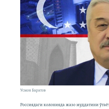
Усмон Баратов
Россиядаги колонияда жазо муддатини ўтаё