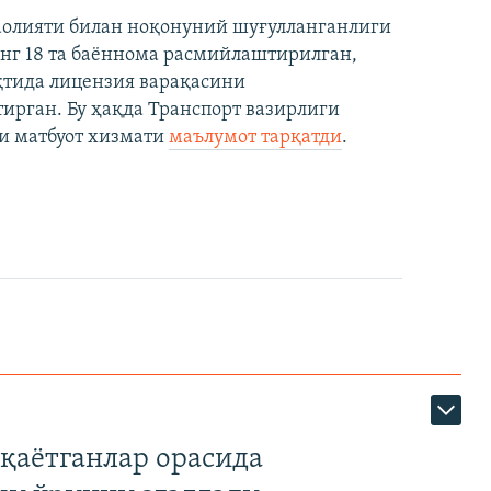
аолияти билан ноқонуний шуғулланганлиги
нг 18 та баённома расмийлаштирилган,
ақтида лицензия варақасини
рган. Бу ҳақда Транспорт вазирлиги
и матбуот хизмати
маълумот тарқатди
.
қаётганлар орасида