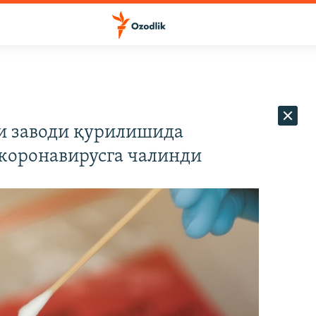
и заводи қурилишида
 коронавирусга чалинди