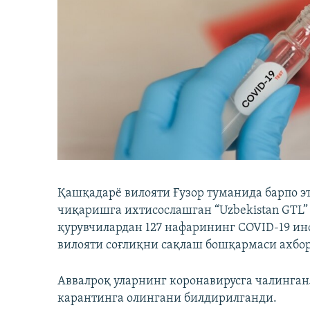
Қашқадарё вилояти Ғузор туманида барпо э
чиқаришга ихтисослашган “Uzbekistan GTL
қурувчилардан 127 нафарининг COVID-19 ин
вилояти соғлиқни сақлаш бошқармаси ахбо
Аввалроқ уларнинг коронавирусга чалинган
карантинга олингани билдирилганди.