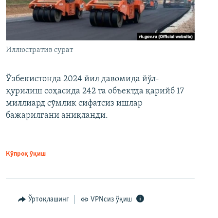
Иллюстратив сурат
Ўзбекистонда 2024 йил давомида йўл-
қурилиш соҳасида 242 та объектда қарийб 17
миллиард сўмлик сифатсиз ишлар
бажарилгани аниқланди.
Кўпроқ ўқиш
Ўртоқлашинг
VPNсиз ўқиш