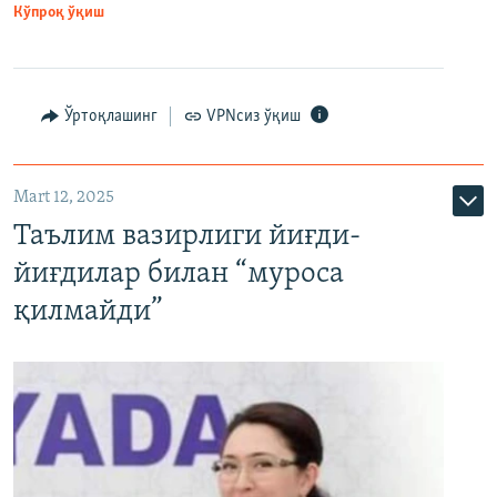
Кўпроқ ўқиш
Ўртоқлашинг
VPNсиз ўқиш
Mart 12, 2025
Таълим вазирлиги йиғди-
йиғдилар билан “муроса
қилмайди”