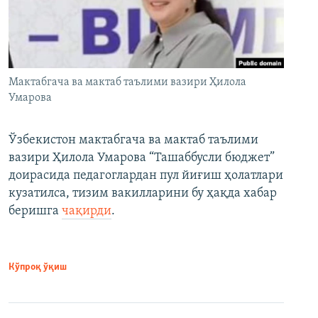
Мактабгача ва мактаб таълими вазири Ҳилола
Умарова
Ўзбекистон мактабгача ва мактаб таълими
вазири Ҳилола Умарова “Ташаббусли бюджет”
доирасида педагоглардан пул йиғиш ҳолатлари
кузатилса, тизим вакилларини бу ҳақда хабар
беришга
чақирди
.
Кўпроқ ўқиш