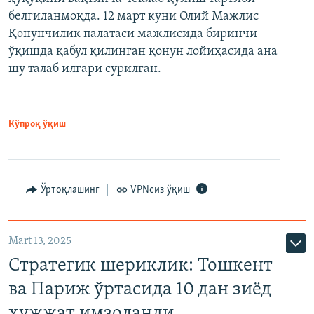
белгиланмоқда. 12 март куни Олий Мажлис
Қонунчилик палатаси мажлисида биринчи
ўқишда қабул қилинган қонун лойиҳасида ана
шу талаб илгари сурилган.
Кўпроқ ўқиш
Ўртоқлашинг
VPNсиз ўқиш
Mart 13, 2025
Стратегик шериклик: Тошкент
ва Париж ўртасида 10 дан зиёд
ҳужжат имзоланди