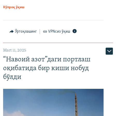
Кўпроқ ўқиш
Ўртоқлашинг
VPNсиз ўқиш
Mart 11, 2025
“Навоий азот”даги портлаш
оқибатида бир киши нобуд
бўлди