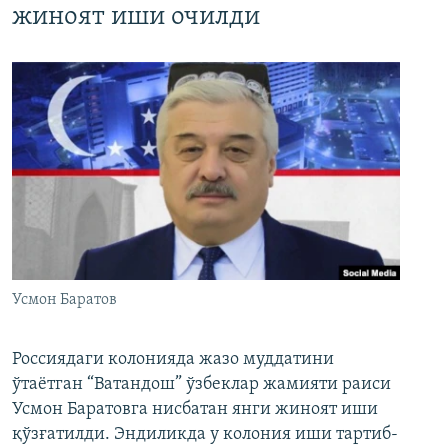
жиноят иши очилди
Усмон Баратов
Россиядаги колонияда жазо муддатини
ўтаётган “Ватандош” ўзбеклар жамияти раиси
Усмон Баратовга нисбатан янги жиноят иши
қўзғатилди. Эндиликда у колония иши тартиб-