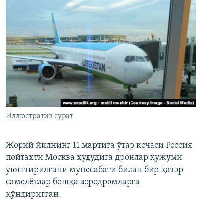
Иллюстратив сурат
Жорий йилнинг 11 мартига ўтар кечаси Россия
пойтахти Москва ҳудудига дронлар ҳужуми
уюштирилгани муносабати билан бир қатор
самолётлар бошқа аэродромларга
қўндиригган.