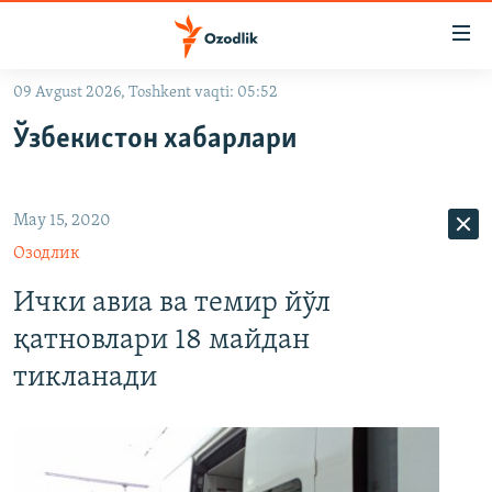
Линклар
Бош
мавзуларга
09 Avgust 2026, Toshkent vaqti: 05:52
ўтинг
OZODLIK SURISHTIRUVLARI
Асосий
Ўзбекистон хабарлари
OZODVIDEO
навигацияга
ўтинг
OZODARXIV
Қидиришга
May 15, 2020
ўтинг
На русском
Озодлик
Ички авиа ва темир йўл
ИЖТИМОИЙ ТАРМОҚЛАР
қатновлари 18 майдан
тикланади
Озодлик бошқа тилларда