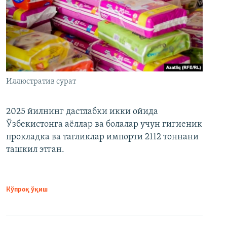
Иллюстратив сурат
2025 йилнинг дастлабки икки ойида
Ўзбекистонга аёллар ва болалар учун гигиеник
прокладка ва тагликлар импорти 2112 тоннани
ташкил этган.
Кўпроқ ўқиш