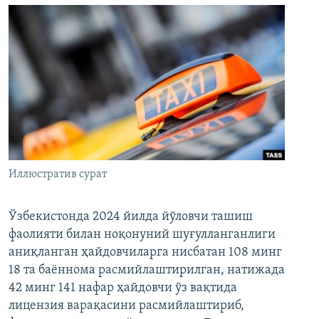
Иллюстратив сурат
Ўзбекистонда 2024 йилда йўловчи ташиш
фаолияти билан ноқонуний шуғулланганлиги
аниқланган ҳайдовчиларга нисбатан 108 минг
18 та баённома расмийлаштирилган, натижада
42 минг 141 нафар ҳайдовчи ўз вақтида
лицензия варақасини расмийлаштириб,