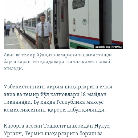
Авиа ва темир йўл қатновларини ташкил этишда
барча карантин қоидаларига амал қилиш талаб
этилади.
Ўзбекистоннинг айрим шаҳарларига ички
авиа ва темир йўл қатновлари 18 майдан
тикланади. Бу ҳақда Республика махсус
комиссиясининг қарори қабул қилинди.
Қарорга асосан Тошкент шаҳридан Нукус,
Урганч, Термиз шаҳарларига бориш ва