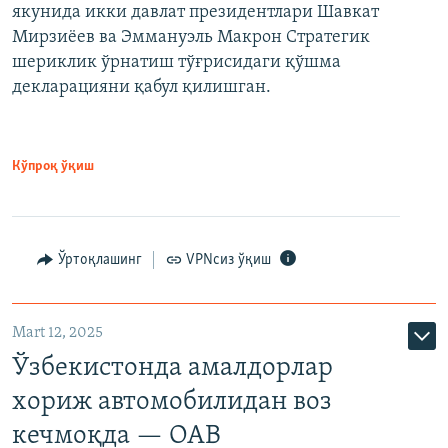
якунида икки давлат президентлари Шавкат
Мирзиёев ва Эммануэль Макрон Стратегик
шериклик ўрнатиш тўғрисидаги қўшма
декларацияни қабул қилишган.
Кўпроқ ўқиш
Ўртоқлашинг
VPNсиз ўқиш
Mart 12, 2025
Ўзбекистонда амалдорлар
хориж автомобилидан воз
кечмоқда — ОАВ