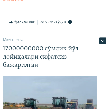
Ўртоқлашинг
VPNсиз ўқиш
Mart 11, 2025
17000000000 сўмлик йўл
лойиҳалари сифатсиз
бажарилган