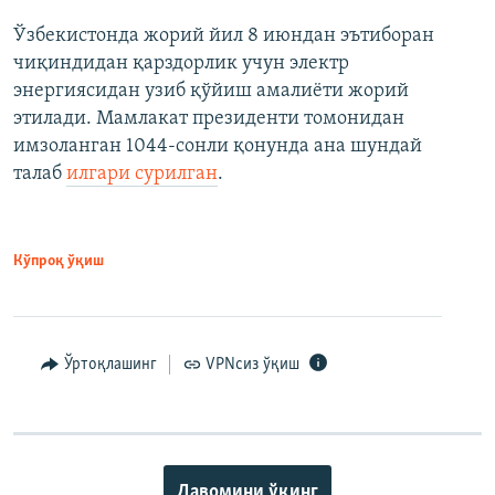
Ўзбекистонда жорий йил 8 июндан эътиборан
чиқиндидан қарздорлик учун электр
энергиясидан узиб қўйиш амалиёти жорий
этилади. Мамлакат президенти томонидан
имзоланган 1044-сонли қонунда ана шундай
талаб
илгари сурилган
.
Кўпроқ ўқиш
Ўртоқлашинг
VPNсиз ўқиш
Давомини ўқинг