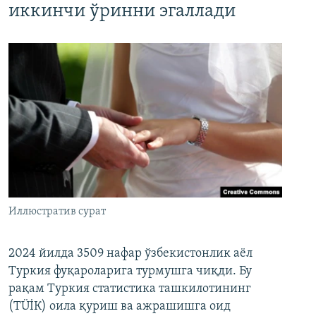
иккинчи ўринни эгаллади
Иллюстратив сурат
2024 йилда 3509 нафар ўзбекистонлик аёл
Туркия фуқароларига турмушга чиқди. Бу
рақам Туркия статистика ташкилотининг
(ТÜİК) оила қуриш ва ажрашишга оид