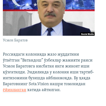
Усмон Баратов
Россиядаги колонияда жазо муддатини
ўтаётган “Ватандош” ўзбеклар жамияти раиси
Усмон Баратовга нисбатан янги жиноят иши
қўзғатилди. Эндиликда у колония иши тартиб-
интизомини бузишда айбланмоқда. Бу ҳақда
Баратовнинг Sota.Vision нашри томонидан
ёйинланган
хатида айтилган.