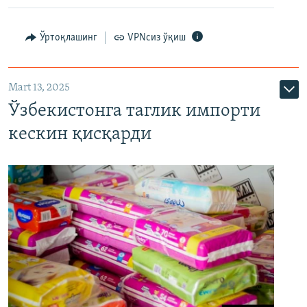
Ўртоқлашинг
VPNсиз ўқиш
Mart 13, 2025
Ўзбекистонга таглик импорти
кескин қисқарди