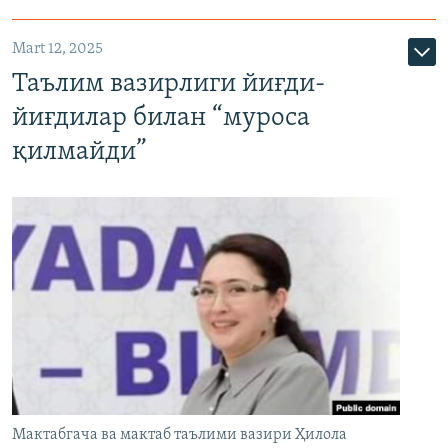
Mart 12, 2025
Таълим вазирлиги йиғди-
йиғдилар билан “муроса
қилмайди”
Мактабгача ва мактаб таълими вазири Ҳилола