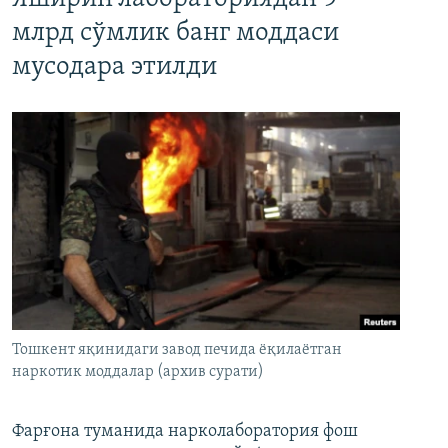
млрд сўмлик банг моддаси
мусодара этилди
Тошкент яқинидаги завод печида ёқилаётган
наркотик моддалар (архив сурати)
Фарғона туманида нарколаборатория фош