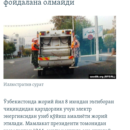
фойдалана олмайди
Иллюстратив сурат
Ўзбекистонда жорий йил 8 июндан эътиборан
чиқиндидан қарздорлик учун электр
энергиясидан узиб қўйиш амалиёти жорий
этилади. Мамлакат президенти томонидан