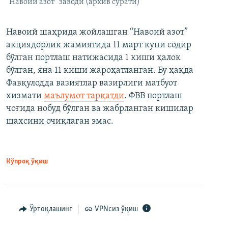
“Навоий азот” заводи (архив сурати)
Навоий шаҳрида жойлашган “Навоий азот”
акциядорлик жамиятида 11 март куни содир
бўлган портлаш натижасида 1 киши ҳалок
бўлган, яна 11 киши жароҳатланган. Бу ҳақда
Фавқулодда вазиятлар вазирлиги матбуот
хизмати
маълумот тарқатди
. ФВВ портлаш
чоғида нобуд бўлган ва жабрланган кишилар
шахсини очиқлаган эмас.
Кўпроқ ўқиш
Ўртоқлашинг
VPNсиз ўқиш