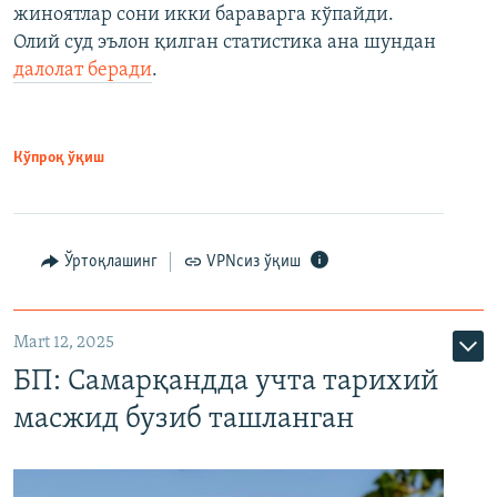
жиноятлар сони икки бараварга кўпайди.
Олий суд эълон қилган статистика ана шундан
далолат беради
.
Кўпроқ ўқиш
Ўртоқлашинг
VPNсиз ўқиш
Mart 12, 2025
БП: Самарқандда учта тарихий
масжид бузиб ташланган