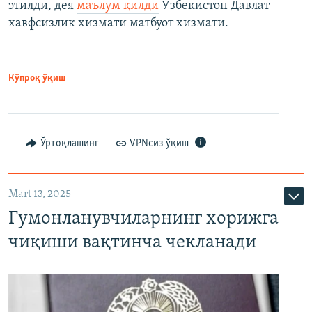
этилди, дея
маълум қилди
Ўзбекистон Давлат
хавфсизлик хизмати матбуот хизмати.
Кўпроқ ўқиш
Ўртоқлашинг
VPNсиз ўқиш
Mart 13, 2025
Гумонланувчиларнинг хорижга
чиқиши вақтинча чекланади