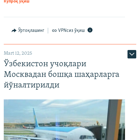
Кўпроқ ўқиш
Ўртоқлашинг
VPNсиз ўқиш
Mart 12, 2025
Ўзбекистон учоқлари
Москвадан бошқа шаҳарларга
йўналтирилди