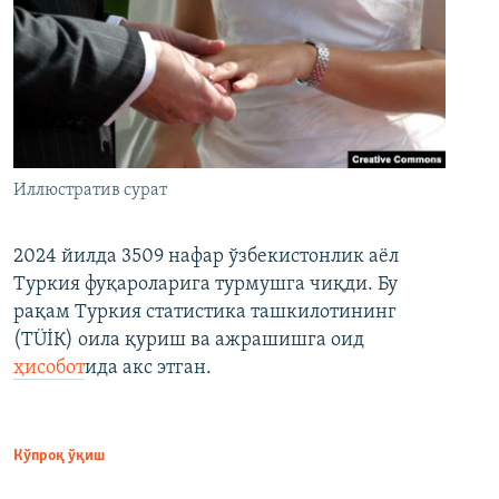
Иллюстратив сурат
2024 йилда 3509 нафар ўзбекистонлик аёл
Туркия фуқароларига турмушга чиқди. Бу
рақам Туркия статистика ташкилотининг
(ТÜİК) оила қуриш ва ажрашишга оид
ҳисобот
ида акс этган.
Кўпроқ ўқиш