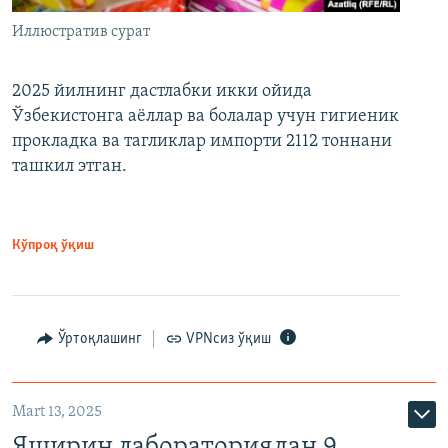
Иллюстратив сурат
2025 йилнинг дастлабки икки ойида
Ўзбекистонга аёллар ва болалар учун гигиеник
прокладка ва тагликлар импорти 2112 тоннани
ташкил этган.
Кўпроқ ўқиш
Ўртоқлашинг
VPNсиз ўқиш
Mart 13, 2025
Яширин лабораториядан 9