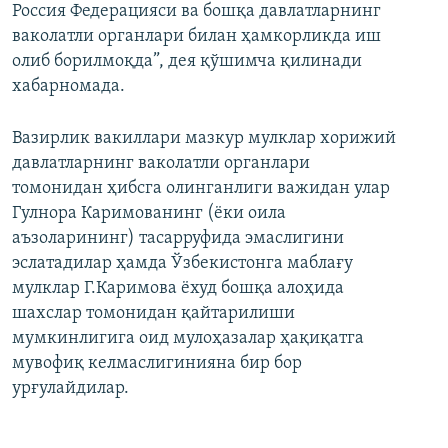
Россия Федерацияси ва бошқа давлатларнинг
ваколатли органлари билан ҳамкорликда иш
олиб борилмоқда”, дея қўшимча қилинади
хабарномада.
Вазирлик вакиллари мазкур мулклар хорижий
давлатларнинг ваколатли органлари
томонидан ҳибсга олинганлиги важидан улар
Гулнора Каримованинг (ёки оила
аъзоларининг) тасарруфида эмаслигини
эслатадилар ҳамда Ўзбекистонга маблағу
мулклар Г.Каримова ёхуд бошқа алоҳида
шахслар томонидан қайтарилиши
мумкинлигига оид мулоҳазалар ҳақиқатга
мувофиқ келмаслигинияна бир бор
урғулайдилар.