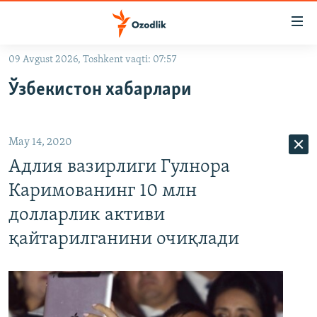
Линклар
Бош
мавзуларга
09 Avgust 2026, Toshkent vaqti: 07:57
ўтинг
OZODLIK SURISHTIRUVLARI
Асосий
Ўзбекистон хабарлари
OZODVIDEO
навигацияга
ўтинг
OZODARXIV
Қидиришга
May 14, 2020
ўтинг
На русском
Адлия вазирлиги Гулнора
Каримованинг 10 млн
ИЖТИМОИЙ ТАРМОҚЛАР
долларлик активи
қайтарилганини очиқлади
Озодлик бошқа тилларда