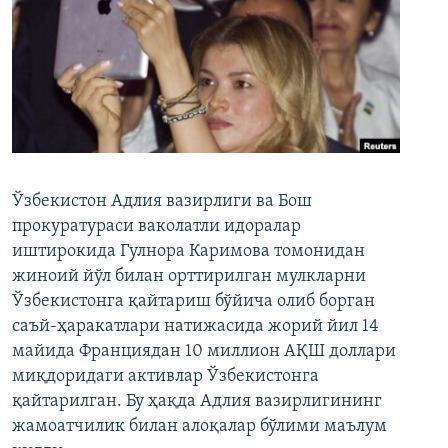
Ўзбекистон Адлия вазирлиги ва Бош
прокуратураси ваколатли идоралар
иштирокида Гулнора Каримова томонидан
жиноий йўл билан орттирилган мулкларни
Ўзбекистонга қайтариш бўйича олиб борган
саъй-ҳаракатлари натижасида жорий йил 14
майида Франциядан 10 миллион АҚШ доллари
миқдоридаги активлар Ўзбекистонга
қайтарилган. Бу ҳақда Адлия вазирлигининг
жамоатчилик билан алоқалар бўлими маълум