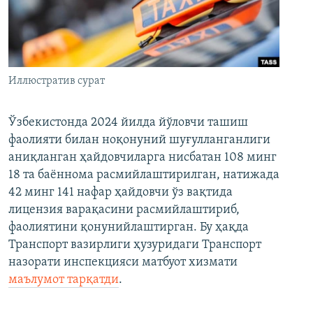
Иллюстратив сурат
Ўзбекистонда 2024 йилда йўловчи ташиш
фаолияти билан ноқонуний шуғулланганлиги
аниқланган ҳайдовчиларга нисбатан 108 минг
18 та баённома расмийлаштирилган, натижада
42 минг 141 нафар ҳайдовчи ўз вақтида
лицензия варақасини расмийлаштириб,
фаолиятини қонунийлаштирган. Бу ҳақда
Транспорт вазирлиги ҳузуридаги Транспорт
назорати инспекцияси матбуот хизмати
маълумот тарқатди
.