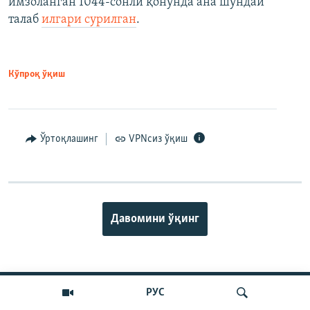
имзоланган 1044-сонли қонунда ана шундай
талаб
илгари сурилган
.
Кўпроқ ўқиш
Ўртоқлашинг
VPNсиз ўқиш
Давомини ўқинг
ИЖТИМОИЙ ТАРМОҚЛАР
РУС