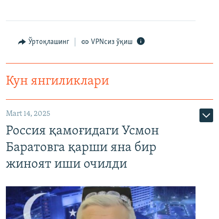
Ўртоқлашинг
VPNсиз ўқиш
Кун янгиликлари
Mart 14, 2025
Россия қамоғидаги Усмон
Баратовга қарши яна бир
жиноят иши очилди