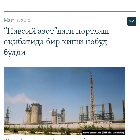
Mart 11, 2025
“Навоий азот”даги портлаш
оқибатида бир киши нобуд
бўлди