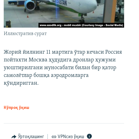
Иллюстратив сурат
Жорий йилнинг 11 мартига ўтар кечаси Россия
пойтахти Москва ҳудудига дронлар ҳужуми
уюштирилгани муносабати билан бир қатор
самолётлар бошқа аэродромларга
қўндиригган.
Кўпроқ ўқиш
Ўртоқлашинг
VPNсиз ўқиш