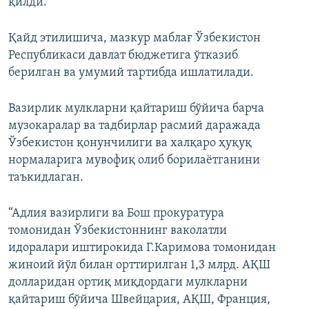
қилди.
Қайд этилишича, мазкур маблағ Ўзбекистон
Республикаси давлат бюджетига ўтказиб
берилган ва умумий тартибда ишлатилади.
Вазирлик мулкларни қайтариш бўйича барча
музокаралар ва тадбирлар расмий даражада
Ўзбекистон қонунчилиги ва халқаро ҳуқуқ
нормаларига мувофиқ олиб борилаётганини
таъкидлаган.
“Адлия вазирлиги ва Бош прокуратура
томонидан Ўзбекистоннинг ваколатли
идоралари иштирокида Г.Каримова томонидан
жиноий йўл билан орттирилган 1,3 млрд. АҚШ
долларидан ортиқ миқдордаги мулкларни
қайтариш бўйича Швейцария, АҚШ, Франция,