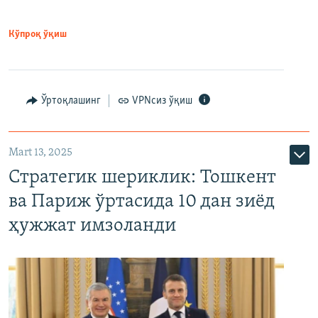
Кўпроқ ўқиш
Ўртоқлашинг
VPNсиз ўқиш
Mart 13, 2025
Стратегик шериклик: Тошкент
ва Париж ўртасида 10 дан зиёд
ҳужжат имзоланди