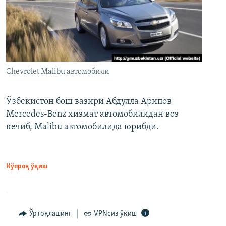
Chevrolet Malibu автомобили
Ўзбекистон бош вазири Абдулла Арипов
Mercedes-Benz хизмат автомобилидан воз
кечиб, Malibu автомобилида юрибди.
Кўпроқ ўқиш
Ўртоқлашинг
VPNсиз ўқиш