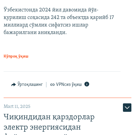
Ўзбекистонда 2024 йил давомида йўл-
қурилиш соҳасида 242 та объектда қарийб 17
миллиард сўмлик сифатсиз ишлар
бажарилгани аниқланди.
Кўпроқ ўқиш
Ўртоқлашинг
VPNсиз ўқиш
Mart 11, 2025
Чиқиндидан қарздорлар
электр энергиясидан