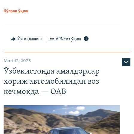
Кўпроқ ўқиш
Ўртоқлашинг
VPNсиз ўқиш
Mart 12, 2025
Ўзбекистонда амалдорлар
хориж автомобилидан воз
кечмоқда — ОАВ