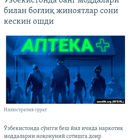
Ўзбекистонда банг моддалари
билан боғлиқ жиноятлар сони
кескин ошди
Иллюстратив сурат
Ўзбекистонда сўнгги беш йил ичида наркотик
моддаларни ноқонуний сотишга доир