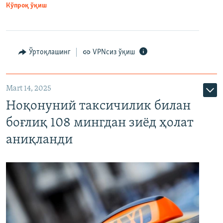
Кўпроқ ўқиш
Ўртоқлашинг
VPNсиз ўқиш
Mart 14, 2025
Ноқонуний таксичилик билан
боғлиқ 108 мингдан зиёд ҳолат
аниқланди