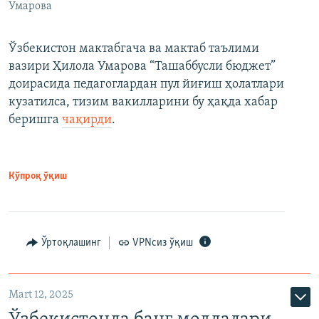
Умарова
Ўзбекистон мактабгача ва мактаб таълими
вазири Ҳилола Умарова “Ташаббусли бюджет”
доирасида педагоглардан пул йиғиш ҳолатлари
кузатилса, тизим вакилларини бу ҳақда хабар
беришга
чақирди
.
Кўпроқ ўқиш
Ўртоқлашинг
VPNсиз ўқиш
Mart 12, 2025