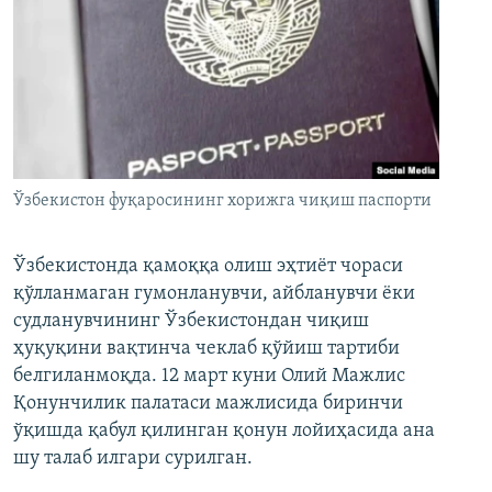
Ўзбекистон фуқаросининг хорижга чиқиш паспорти
Ўзбекистонда қамоққа олиш эҳтиёт чораси
қўлланмаган гумонланувчи, айбланувчи ёки
судланувчининг Ўзбекистондан чиқиш
ҳуқуқини вақтинча чеклаб қўйиш тартиби
белгиланмоқда. 12 март куни Олий Мажлис
Қонунчилик палатаси мажлисида биринчи
ўқишда қабул қилинган қонун лойиҳасида ана
шу талаб илгари сурилган.