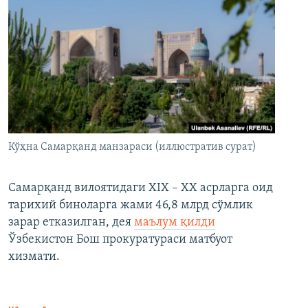
Кўҳна Самарқанд манзараси (иллюстратив сурат)
Самарқанд вилоятидаги XIX – XX асрларга оид
тарихий биноларга жами 46,8 млрд сўмлик
зарар етказилган, дея
маълум қилди
Ўзбекистон Бош прокуратураси матбуот
хизмати.