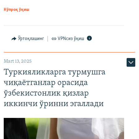
Кўпроқ ўқиш
Ўртоқлашинг
VPNсиз ўқиш
Mart 13, 2025
Туркияликларга турмушга
чиқаётганлар орасида
ўзбекистонлик қизлар
иккинчи ўринни эгаллади