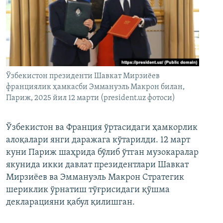
Ўзбекистон президенти Шавкат Мирзиёев
франциялик ҳамкасби Эммануэль Макрон билан,
Париж, 2025 йил 12 марти (president.uz фотоси)
Ўзбекистон ва Франция ўртасидаги ҳамкорлик
алоқалари янги даражага кўтарилди. 12 март
куни Париж шаҳрида бўлиб ўтган музокаралар
якунида икки давлат президентлари Шавкат
Мирзиёев ва Эммануэль Макрон Стратегик
шериклик ўрнатиш тўғрисидаги қўшма
декларацияни қабул қилишган.