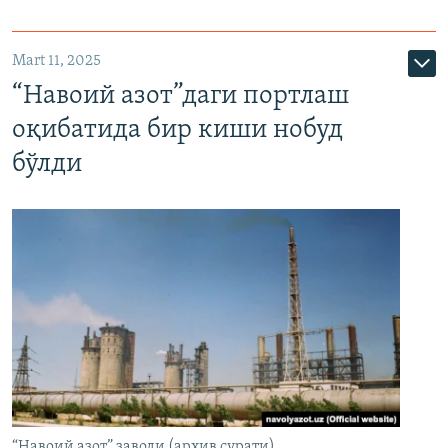
Mart 11, 2025
“Навоий азот”даги портлаш
оқибатида бир киши нобуд
бўлди
“Навоий азот” заводи (архив сурати)