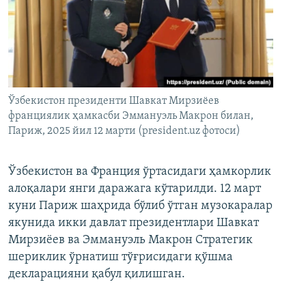
Ўзбекистон президенти Шавкат Мирзиёев
франциялик ҳамкасби Эммануэль Макрон билан,
Париж, 2025 йил 12 марти (president.uz фотоси)
Ўзбекистон ва Франция ўртасидаги ҳамкорлик
алоқалари янги даражага кўтарилди. 12 март
куни Париж шаҳрида бўлиб ўтган музокаралар
якунида икки давлат президентлари Шавкат
Мирзиёев ва Эммануэль Макрон Стратегик
шериклик ўрнатиш тўғрисидаги қўшма
декларацияни қабул қилишган.