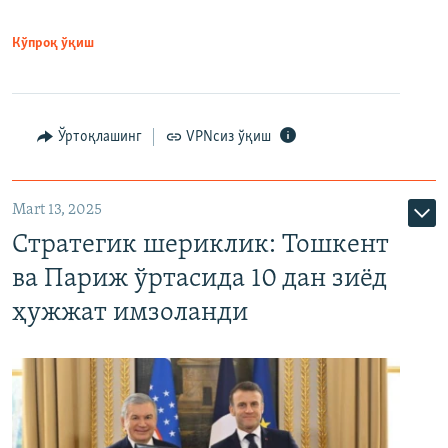
Кўпроқ ўқиш
Ўртоқлашинг
VPNсиз ўқиш
Mart 13, 2025
Стратегик шериклик: Тошкент
ва Париж ўртасида 10 дан зиёд
ҳужжат имзоланди