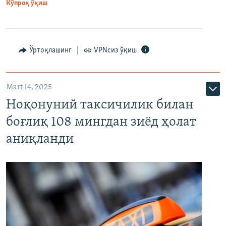
Кўпроқ ўқиш
Ўртоқлашинг
VPNсиз ўқиш
Mart 14, 2025
Ноқонуний таксичилик билан
боғлиқ 108 мингдан зиёд ҳолат
аниқланди