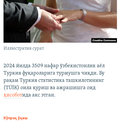
Иллюстратив сурат
2024 йилда 3509 нафар ўзбекистонлик аёл
Туркия фуқароларига турмушга чиқди. Бу
рақам Туркия статистика ташкилотининг
(ТÜİК) оила қуриш ва ажрашишга оид
ҳисобот
ида акс этган.
Кўпроқ ўқиш