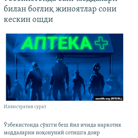
билан боғлиқ жиноятлар сони
кескин ошди
Иллюстратив сурат
Ўзбекистонда сўнгги беш йил ичида наркотик
моддаларни ноқонуний сотишга доир