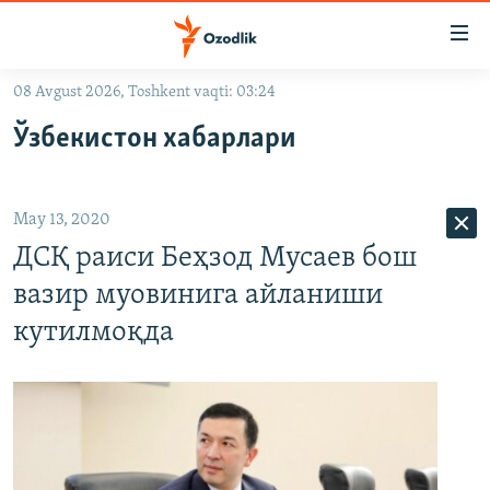
Линклар
Бош
мавзуларга
08 Avgust 2026, Toshkent vaqti: 03:24
ўтинг
OZODLIK SURISHTIRUVLARI
Асосий
Ўзбекистон хабарлари
OZODVIDEO
навигацияга
ўтинг
OZODARXIV
Қидиришга
May 13, 2020
ўтинг
На русском
ДСҚ раиси Беҳзод Мусаев бош
вазир муовинига айланиши
ИЖТИМОИЙ ТАРМОҚЛАР
кутилмоқда
Озодлик бошқа тилларда