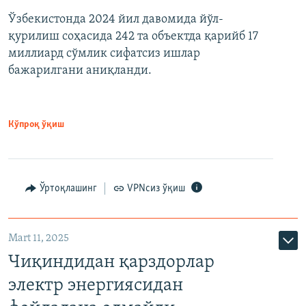
Ўзбекистонда 2024 йил давомида йўл-
қурилиш соҳасида 242 та объектда қарийб 17
миллиард сўмлик сифатсиз ишлар
бажарилгани аниқланди.
Кўпроқ ўқиш
Ўртоқлашинг
VPNсиз ўқиш
Mart 11, 2025
Чиқиндидан қарздорлар
электр энергиясидан