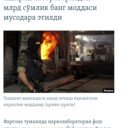
млрд сўмлик банг моддаси
мусодара этилди
Тошкент яқинидаги завод печида ёқилаётган
наркотик моддалар (архив сурати)
Фарғона туманида нарколаборатория фош