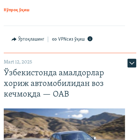
Кўпроқ ўқиш
Ўртоқлашинг
VPNсиз ўқиш
Mart 12, 2025
Ўзбекистонда амалдорлар
хориж автомобилидан воз
кечмоқда — ОАВ