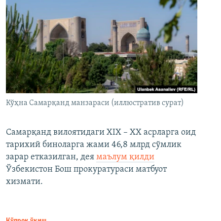
Кўҳна Самарқанд манзараси (иллюстратив сурат)
Самарқанд вилоятидаги XIX – XX асрларга оид
тарихий биноларга жами 46,8 млрд сўмлик
зарар етказилган, дея
маълум қилди
Ўзбекистон Бош прокуратураси матбуот
хизмати.
Кўпроқ ўқиш