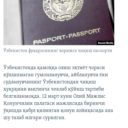
Ўзбекистон фуқаросининг хорижга чиқиш паспорти
Ўзбекистонда қамоққа олиш эҳтиёт чораси
қўлланмаган гумонланувчи, айбланувчи ёки
судланувчининг Ўзбекистондан чиқиш
ҳуқуқини вақтинча чеклаб қўйиш тартиби
белгиланмоқда. 12 март куни Олий Мажлис
Қонунчилик палатаси мажлисида биринчи
ўқишда қабул қилинган қонун лойиҳасида ана
шу талаб илгари сурилган.