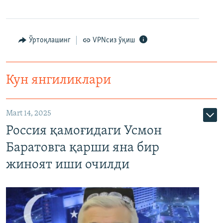
Ўртоқлашинг
VPNсиз ўқиш
Кун янгиликлари
Mart 14, 2025
Россия қамоғидаги Усмон
Баратовга қарши яна бир
жиноят иши очилди