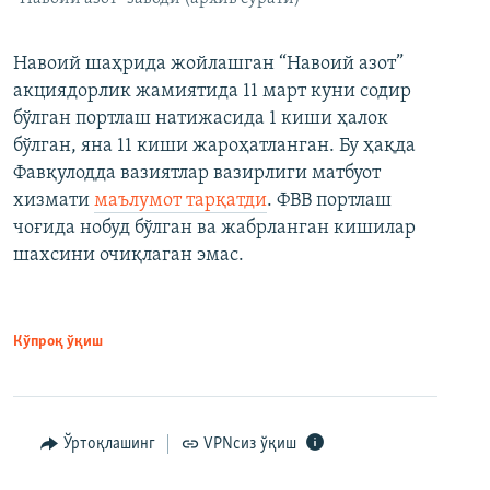
Навоий шаҳрида жойлашган “Навоий азот”
акциядорлик жамиятида 11 март куни содир
бўлган портлаш натижасида 1 киши ҳалок
бўлган, яна 11 киши жароҳатланган. Бу ҳақда
Фавқулодда вазиятлар вазирлиги матбуот
хизмати
маълумот тарқатди
. ФВВ портлаш
чоғида нобуд бўлган ва жабрланган кишилар
шахсини очиқлаган эмас.
Кўпроқ ўқиш
Ўртоқлашинг
VPNсиз ўқиш