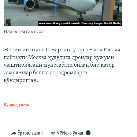
Иллюстратив сурат
Жорий йилнинг 11 мартига ўтар кечаси Россия
пойтахти Москва ҳудудига дронлар ҳужуми
уюштирилгани муносабати билан бир қатор
самолётлар бошқа аэродромларга
қўндиригган.
Кўпроқ ўқиш
Ўртоқлашинг
VPNсиз ўқиш