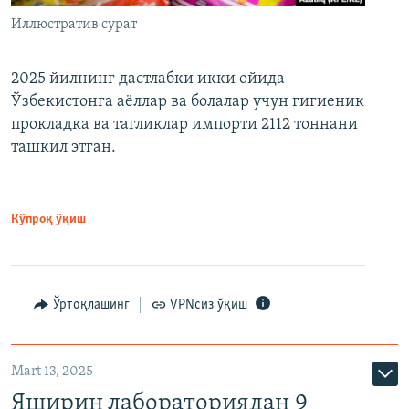
Иллюстратив сурат
2025 йилнинг дастлабки икки ойида
Ўзбекистонга аёллар ва болалар учун гигиеник
прокладка ва тагликлар импорти 2112 тоннани
ташкил этган.
Кўпроқ ўқиш
Ўртоқлашинг
VPNсиз ўқиш
Mart 13, 2025
Яширин лабораториядан 9