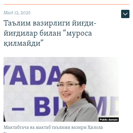
Mart 12, 2025
Таълим вазирлиги йиғди-
йиғдилар билан “муроса
қилмайди”
Мактабгача ва мактаб таълими вазири Ҳилола