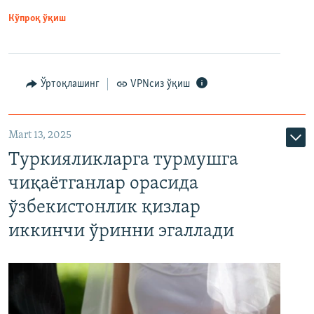
Кўпроқ ўқиш
Ўртоқлашинг
VPNсиз ўқиш
Mart 13, 2025
Туркияликларга турмушга
чиқаётганлар орасида
ўзбекистонлик қизлар
иккинчи ўринни эгаллади