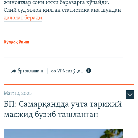
жиноятлар сони икки бараварга кўпайди.
Олий суд эълон қилган статистика ана шундан
далолат беради
.
Кўпроқ ўқиш
Ўртоқлашинг
VPNсиз ўқиш
Mart 12, 2025
БП: Самарқандда учта тарихий
масжид бузиб ташланган