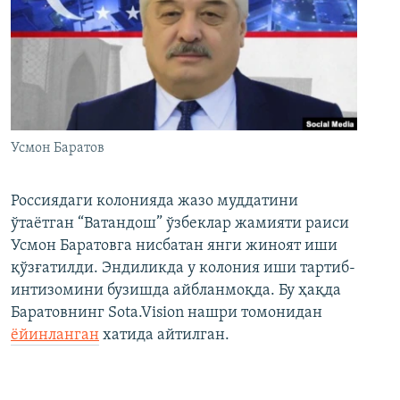
Усмон Баратов
Россиядаги колонияда жазо муддатини
ўтаётган “Ватандош” ўзбеклар жамияти раиси
Усмон Баратовга нисбатан янги жиноят иши
қўзғатилди. Эндиликда у колония иши тартиб-
интизомини бузишда айбланмоқда. Бу ҳақда
Баратовнинг Sota.Vision нашри томонидан
ёйинланган
хатида айтилган.