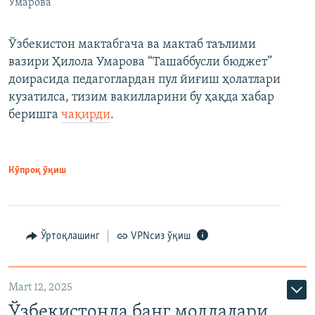
Умарова
Ўзбекистон мактабгача ва мактаб таълими
вазири Ҳилола Умарова “Ташаббусли бюджет”
доирасида педагоглардан пул йиғиш ҳолатлари
кузатилса, тизим вакилларини бу ҳақда хабар
беришга
чақирди
.
Кўпроқ ўқиш
Ўртоқлашинг
VPNсиз ўқиш
Mart 12, 2025
Ўзбекистонда банг моддалари