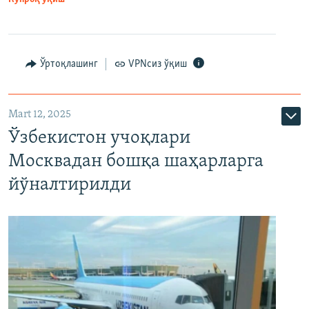
Ўртоқлашинг
VPNсиз ўқиш
Mart 12, 2025
Ўзбекистон учоқлари
Москвадан бошқа шаҳарларга
йўналтирилди