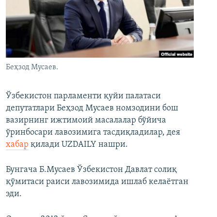
Беҳзод Мусаев.
Ўзбекистон парламенти қуйи палатаси
депутатлари Беҳзод Мусаев номзодини бош
вазирнинг ижтимоий масалалар бўйича
ўринбосари лавозимига тасдиқладилар, дея
хабар
қилади UZDAILY нашри.
Бунгача Б.Мусаев Ўзбекистон Давлат солиқ
қўмитаси раиси лавозимида ишлаб келаётган
эди.