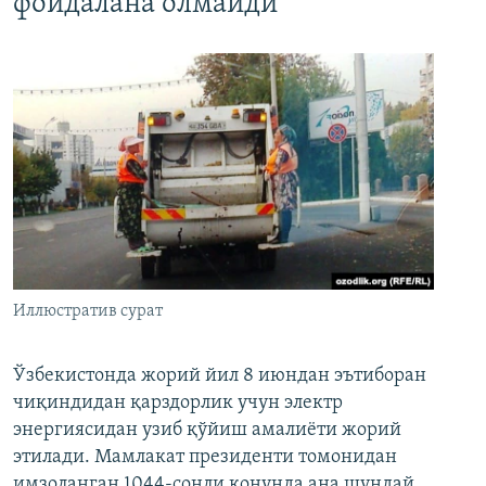
фойдалана олмайди
Иллюстратив сурат
Ўзбекистонда жорий йил 8 июндан эътиборан
чиқиндидан қарздорлик учун электр
энергиясидан узиб қўйиш амалиёти жорий
этилади. Мамлакат президенти томонидан
имзоланган 1044-сонли қонунда ана шундай