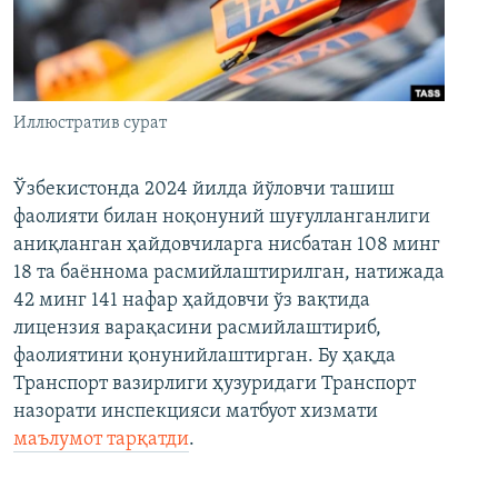
Иллюстратив сурат
Ўзбекистонда 2024 йилда йўловчи ташиш
фаолияти билан ноқонуний шуғулланганлиги
аниқланган ҳайдовчиларга нисбатан 108 минг
18 та баённома расмийлаштирилган, натижада
42 минг 141 нафар ҳайдовчи ўз вақтида
лицензия варақасини расмийлаштириб,
фаолиятини қонунийлаштирган. Бу ҳақда
Транспорт вазирлиги ҳузуридаги Транспорт
назорати инспекцияси матбуот хизмати
маълумот тарқатди
.