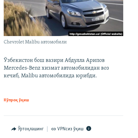
Chevrolet Malibu автомобили
Ўзбекистон бош вазири Абдулла Арипов
Mercedes-Benz хизмат автомобилидан воз
кечиб, Malibu автомобилида юрибди.
Кўпроқ ўқиш
Ўртоқлашинг
VPNсиз ўқиш