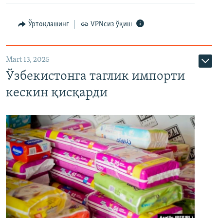
Ўртоқлашинг
VPNсиз ўқиш
Mart 13, 2025
Ўзбекистонга таглик импорти
кескин қисқарди