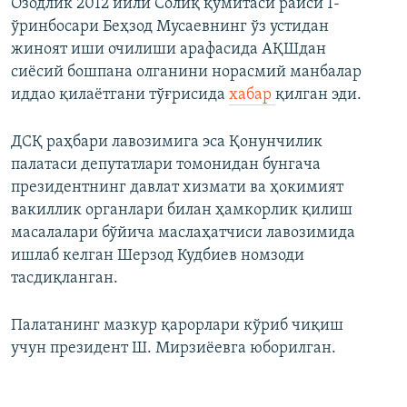
Озодлик 2012 йили Солиқ қўмитаси раиси 1-
ўринбосари Беҳзод Мусаевнинг ўз устидан
жиноят иши очилиши арафасида АҚШдан
сиёсий бошпана олганини норасмий манбалар
иддао қилаётгани тўғрисида
хабар
қилган эди.
ДСҚ раҳбари лавозимига эса Қонунчилик
палатаси депутатлари томонидан бунгача
президентнинг давлат хизмати ва ҳокимият
вакиллик органлари билан ҳамкорлик қилиш
масалалари бўйича маслаҳатчиси лавозимида
ишлаб келган Шерзод Кудбиев номзоди
тасдиқланган.
Палатанинг мазкур қарорлари кўриб чиқиш
учун президент Ш. Мирзиёевга юборилган.