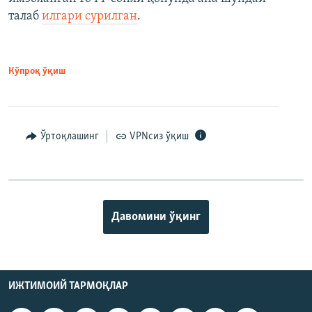
талаб
илгари сурилган
.
Кўпроқ ўқиш
Ўртоқлашинг
VPNсиз ўқиш
Давомини ўқинг
ИЖТИМОИЙ ТАРМОҚЛАР