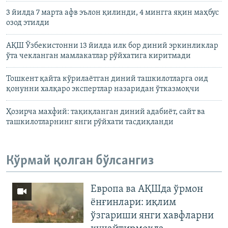
3 йилда 7 марта афв эълон қилинди, 4 мингга яқин маҳбус
озод этилди
АҚШ Ўзбекистонни 13 йилда илк бор диний эркинликлар
ўта чекланган мамлакатлар рўйхатига киритмади
Тошкент қайта кўрилаётган диний ташкилотларга оид
қонунни халқаро экспертлар назаридан ўтказмоқчи
Ҳозирча махфий: тақиқланган диний адабиëт, сайт ва
ташкилотларнинг янги рўйхати тасдиқланди
Кўрмай қолган бўлсангиз
Европа ва АҚШда ўрмон
ёнғинлари: иқлим
ўзгариши янги хавфларни