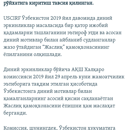
рўйхатига киритиш тавсия қилинган.
USCIRF Ўзбекистон 2019 йил давомида диний
эркинликлар масаласида бир қатор ижобий
қадамларни ташлаганини эътироф этди ва асосан
диний мотивлар билан айбланиб судланганлар
жазо ўтайдиган “Жаслиқ” қамоқхонасининг
ёпилганини олқишлади.
Диний эркинликлар бўйича АҚШ Халқаро
комиссияси 2019 йил 29 апрель куни жамоатчилик
эътиборига тақдим этилган ҳисоботида
Ўзбекистонга диний мотивлар билан
қамалганларнинг асосий қисми сақланаётган
Жаслиқ қамоқхонасини ёпишни ҳам маслаҳат
берганди.
Комиссия, шунингдек, Ўзбекистон ҳукуматига