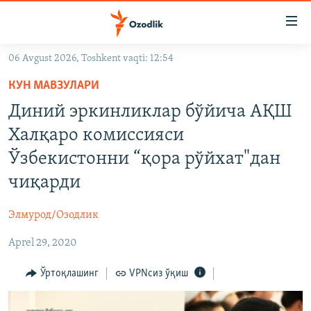
Линклар
Бош
мавзуларга
06 Avgust 2026, Toshkent vaqti: 12:54
ўтинг
OZODLIK SURISHTIRUVLARI
Асосий
КУН МАВЗУЛАРИ
OZODVIDEO
навигацияга
Диний эркинликлар бўйича АҚШ
ўтинг
OZODARXIV
Халқаро комиссияси
Қидиришга
ўтинг
Ўзбекистонни “қора рўйхат"дан
На русском
чиқарди
ИЖТИМОИЙ ТАРМОҚЛАР
Элмурод/Озодлик
Aprel 29, 2020
Ўртоқлашинг
VPNсиз ўқиш
Озодлик бошқа тилларда