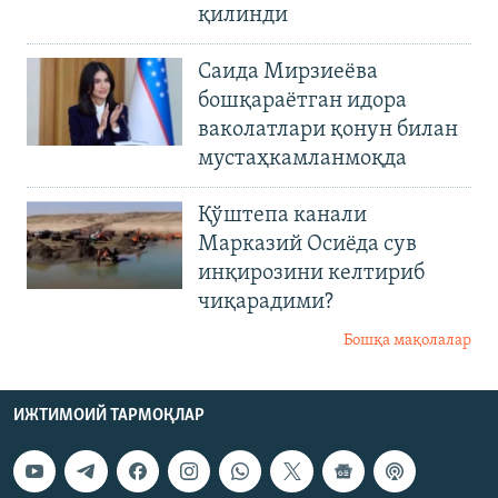
қилинди
Саида Мирзиеёва
бошқараётган идора
ваколатлари қонун билан
мустаҳкамланмоқда
Қўштепа канали
Марказий Осиёда сув
инқирозини келтириб
чиқарадими?
Бошқа мақолалар
ИЖТИМОИЙ ТАРМОҚЛАР