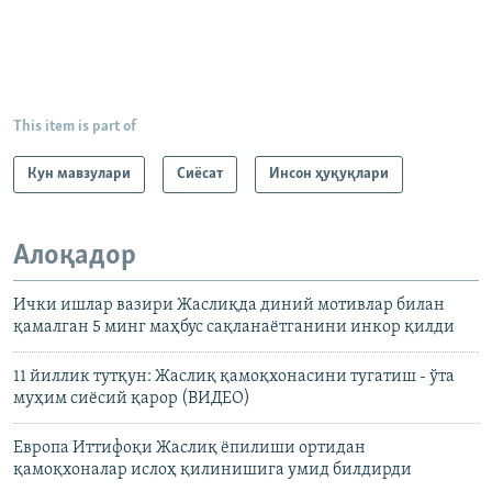
This item is part of
Кун мавзулари
Сиёсат
Инсон ҳуқуқлари
Алоқадор
Ички ишлар вазири Жаслиқда диний мотивлар билан
қамалган 5 минг маҳбус сақланаётганини инкор қилди
11 йиллик тутқун: Жаслиқ қамоқхонасини тугатиш - ўта
муҳим сиёсий қарор (ВИДЕО)
Европа Иттифоқи Жаслиқ ёпилиши ортидан
қамоқхоналар ислоҳ қилинишига умид билдирди