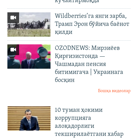
кучайтирмоқда
Wildberries’га янги зарба,
Трамп Эрон бўйича баёнот
қилди
OZODNEWS: Мирзиёев
Қирғизистонда —
Чашмадан пенсия
битимигача | Украинага
босқин
Бошқа видеолар
10 туман ҳокими
коррупцияга
алоқадорлиги
текширилаётгани хабар