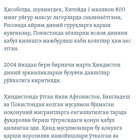
Ҳисоботда, шунингдек, Хитойда 1 миллион 800
минг уйғур махсус лагерларда сақланаётгани,
Россияда айрим диний гуруҳларга қарши
қувғинлар, Покистонда аёлларни ислом динини
қабул қилишга мажбурлаш каби ҳолатлар ҳам акс
этган.
2004 йилдан бери биринчи марта Ҳиндистон
диний эркинликларни бузувчи давлатлар
рўйхатига киритилди.
Ҳиндистонда ўтган йили Афғонистон, Бангладеш
ва Покистондан келган мусулмон бўлмаган
ноқонуний мигрантларга енгиллатилган тарзда
фуқаролик бериш тўғрисидаги қонун қабул
қилинган эди. Ҳинд мусулмонлари бу қонунга
қарши норозилик намойишлари ўтказган ва