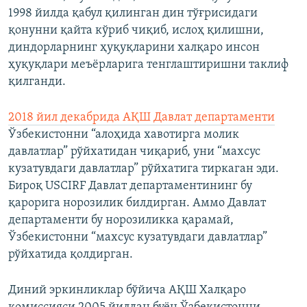
1998 йилда қабул қилинган дин тўғрисидаги
қонунни қайта кўриб чиқиб, ислоҳ қилишни,
диндорларнинг ҳуқуқларини халқаро инсон
ҳуқуқлари меъёрларига тенглаштиришни таклиф
қилганди.
2018 йил декабрида АҚШ Давлат департаменти
Ўзбекистонни “алоҳида хавотирга молик
давлатлар” рўйхатидан чиқариб, уни “махсус
кузатувдаги давлатлар” рўйхатига тиркаган эди.
Бироқ USCIRF Давлат департаментининг бу
қарорига норозилик билдирган. Аммо Давлат
департаменти бу норозиликка қарамай,
Ўзбекистонни “махсус кузатувдаги давлатлар”
рўйхатида қолдирган.
Диний эркинликлар бўйича АҚШ Халқаро