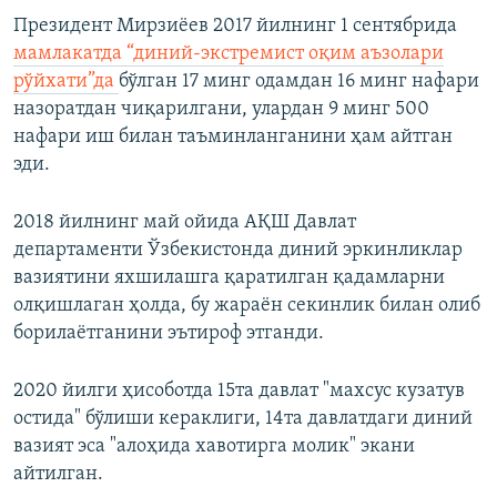
Президент Мирзиёев 2017 йилнинг 1 сентябрида
мамлакатда “диний-экстремист оқим аъзолари
рўйхати”да
бўлган 17 минг одамдан 16 минг нафари
назоратдан чиқарилгани, улардан 9 минг 500
нафари иш билан таъминланганини ҳам айтган
эди.
2018 йилнинг май ойида АҚШ Давлат
департаменти Ўзбекистонда диний эркинликлар
вазиятини яхшилашга қаратилган қадамларни
олқишлаган ҳолда, бу жараён секинлик билан олиб
борилаётганини эътироф этганди.
2020 йилги ҳисоботда 15та давлат "махсус кузатув
остида" бўлиши кераклиги, 14та давлатдаги диний
вазият эса "алоҳида хавотирга молик" экани
айтилган.