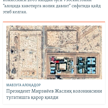
комиссияси 2005 йилдан буён Ўзбекистонни
“алоҳида хавотирга молик давлат” сифатида қайд
этиб келган.
МАВЗУГА АЛОҚАДОР
Президент Мирзиёев Жаслиқ колониясини
тугатишга қарор қилди