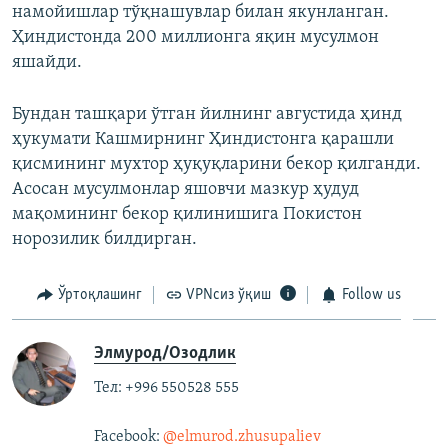
намойишлар тўқнашувлар билан якунланган.
Ҳиндистонда 200 миллионга яқин мусулмон
яшайди.
Бундан ташқари ўтган йилнинг августида ҳинд
ҳукумати Кашмирнинг Ҳиндистонга қарашли
қисмининг мухтор ҳуқуқларини бекор қилганди.
Асосан мусулмонлар яшовчи мазкур ҳудуд
мақомининг бекор қилинишига Покистон
норозилик билдирган.
Ўртоқлашинг
VPNсиз ўқиш
Follow us
Элмурод/Озодлик
Тел: +996 550528 555
Facebook:
@elmurod.zhusupaliev