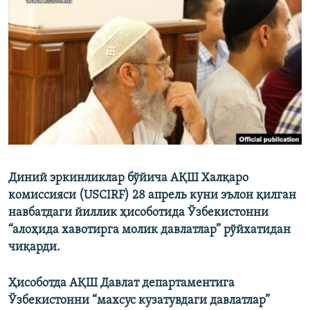
Диний эркинликлар бўйича АҚШ Халқаро
комиссияси (USCIRF) 28 апрель куни эълон қилган
навбатдаги йиллик ҳисоботида Ўзбекистонни
“алоҳида хавотирга молик давлатлар” рўйхатидан
чиқарди.
Ҳисоботда АҚШ Давлат департаментига
Ўзбекистонни “махсус кузатувдаги давлатлар”