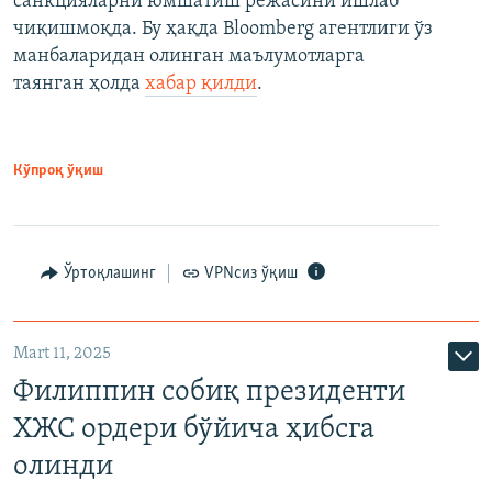
санкцияларни юмшатиш режасини ишлаб
чиқишмоқда. Бу ҳақда Bloomberg агентлиги ўз
манбаларидан олинган маълумотларга
таянган ҳолда
хабар қилди
.
Кўпроқ ўқиш
Ўртоқлашинг
VPNсиз ўқиш
Mart 11, 2025
Филиппин собиқ президенти
ХЖС ордери бўйича ҳибсга
олинди