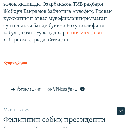
эълон қилишди. Озарбайжон ТИВ раҳбари
Жейҳун Байрамов баёнотига мувофиқ, Ереван
ҳужжатнинг аввал мувофиқлаштирилмаган
сўнгги икки банди бўйича Боку таклифини
қабул қилган. Бу ҳақда ҳар
икки
мамлакат
хабарномаларида айтилган.
Кўпроқ ўқиш
Ўртоқлашинг
VPNсиз ўқиш
Mart 13, 2025
Филиппин собиқ президенти