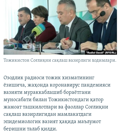
Тожикистон Соғлиқни сақлаш вазирлиги ходимлари.
Озодлик радиоси тожик хизматининг
ёзишича, жаҳонда коронавирус пандемияси
вазияти мураккаблашиб бораётгани
муносабати билан Тожикистондаги қатор
жамоат ташкилотлари ва фаоллар Соғлиқни
сақлаш вазирлигидан мамлакатдаги
эпидемиологик вазият ҳақида маълумот
беришни талаб қилди.