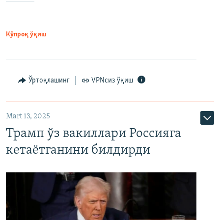
Кўпроқ ўқиш
Ўртоқлашинг
VPNсиз ўқиш
Mart 13, 2025
Трамп ўз вакиллари Россияга
кетаётганини билдирди