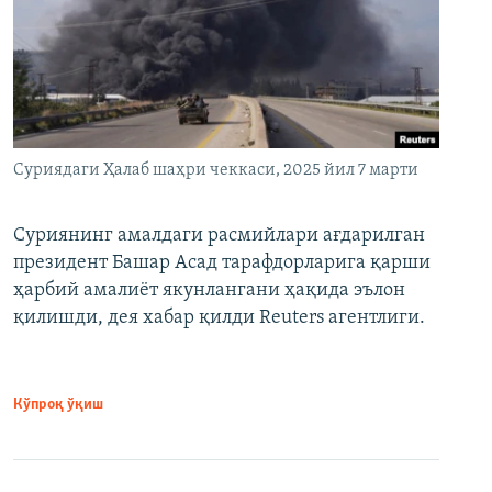
Суриядаги Ҳалаб шаҳри чеккаси, 2025 йил 7 марти
Суриянинг амалдаги расмийлари ағдарилган
президент Башар Асад тарафдорларига қарши
ҳарбий амалиёт якунлангани ҳақида эълон
қилишди, дея хабар қилди Reuters агентлиги.
Кўпроқ ўқиш