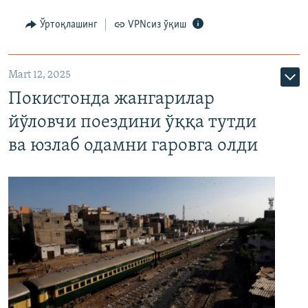
Ўртоқлашинг
VPNсиз ўқиш
Mart 12, 2025
Покистонда жангарилар
йўловчи поездини ўққа тутди
ва юзлаб одамни гаровга олди