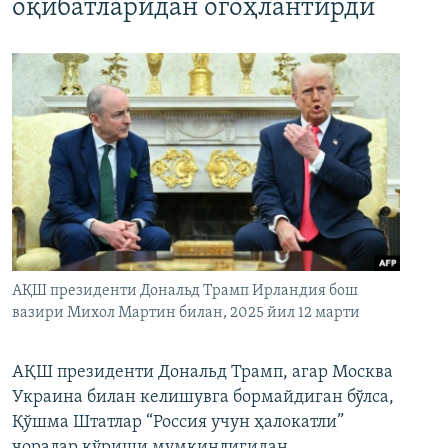
оқибатларидан огоҳлантирди
АҚШ президенти Дональд Трамп Ирландия бош
вазири Михол Мартин билан, 2025 йил 12 марти
АҚШ президенти Дональд Трамп, агар Москва
Украина билан келишувга бормайдиган бўлса,
Қўшма Штатлар “Россия учун ҳалокатли”
чоралар кўриши мумкинлигидан