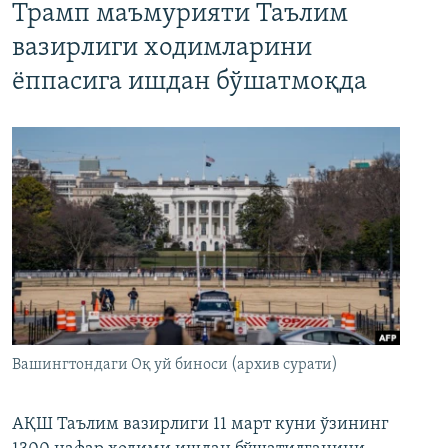
Трамп маъмурияти Таълим
вазирлиги ходимларини
ёппасига ишдан бўшатмоқда
Вашингтондаги Оқ уй биноси (архив сурати)
АҚШ Таълим вазирлиги 11 март куни ўзининг