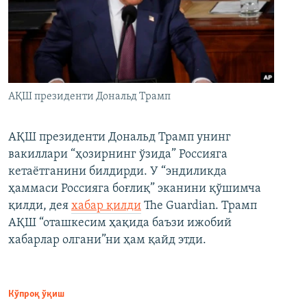
АҚШ президенти Дональд Трамп
АҚШ президенти Дональд Трамп унинг
вакиллари “ҳозирнинг ўзида” Россияга
кетаётганини билдирди. У “эндиликда
ҳаммаси Россияга боғлиқ” эканини қўшимча
қилди, дея
хабар қилди
The Guardian. Трамп
АҚШ “оташкесим ҳақида баъзи ижобий
хабарлар олгани”ни ҳам қайд этди.
Кўпроқ ўқиш