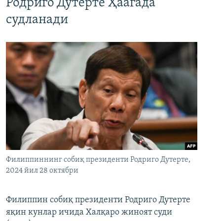
Родриго Дутерте Ҳаагада
судланади
Филиппиннинг собиқ президенти Родриго Дутерте,
2024 йил 28 октябри
Филиппин собиқ президенти Родриго Дутерте
яқин кунлар ичида Халқаро жиноят суди