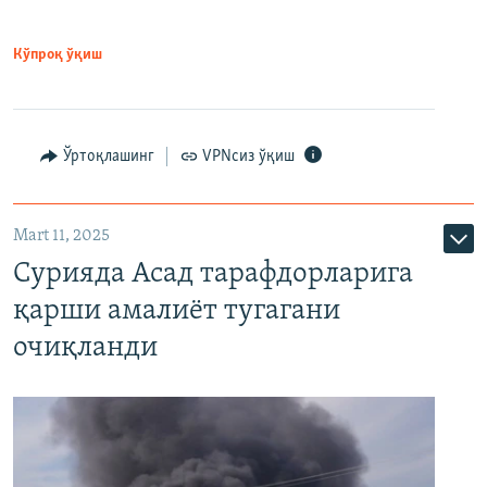
Кўпроқ ўқиш
Ўртоқлашинг
VPNсиз ўқиш
Mart 11, 2025
Сурияда Асад тарафдорларига
қарши амалиёт тугагани
очиқланди