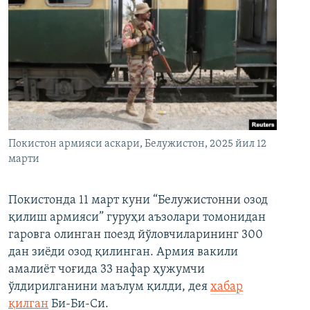
Покистон армияси аскари, Белужистон, 2025 йил 12
марти
Покистонда 11 март куни “Белужистонни озод
қилиш армияси” гуруҳи аъзолари томонидан
гаровга олинган поезд йўловчиларининг 300
дан зиёди озод қилинган. Армия вакили
амалиёт чоғида 33 нафар ҳужумчи
ўлдирилганини маълум қилди, дея
хабар
қилган
Би-Би-Си.