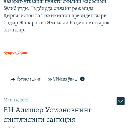
назорат-ўтказиш пункти очилиш маросими
бўлиб ўтди. Тадбирда онлайн режмида
Қирғизистон ва Тожикистон президентлари
Садир Жапаров ва Эмомали Раҳмон иштирок
этганлар.
Кўпроқ ўқиш
Ўртоқлашинг
VPNсиз ўқиш
Mart 14, 2025
ЕИ Алишер Усмоновнинг
синглисини санкция