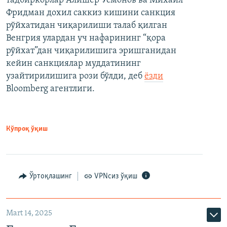
тадбиркорлар Алишер Усмонов ва Михаил
Фридман дохил саккиз кишини санкция
рўйхатидан чиқарилиши талаб қилган
Венгрия улардан уч нафарининг “қора
рўйхат”дан чиқарилишига эришганидан
кейин санкциялар муддатининг
узайтирилишига рози бўлди, деб
ёзди
Bloomberg агентлиги.
Кўпроқ ўқиш
Ўртоқлашинг
VPNсиз ўқиш
Mart 14, 2025