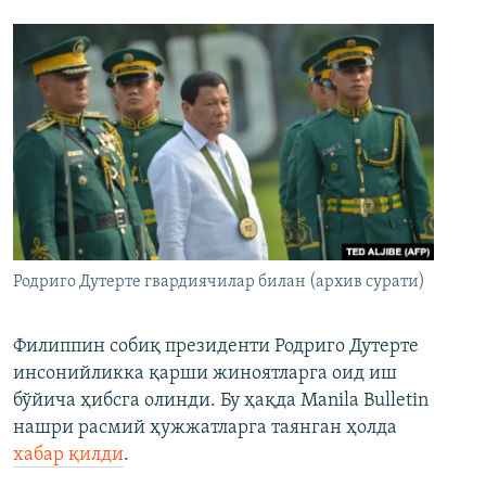
Родриго Дутерте гвардиячилар билан (архив сурати)
Филиппин собиқ президенти Родриго Дутерте
инсонийликка қарши жиноятларга оид иш
бўйича ҳибсга олинди. Бу ҳақда Manila Bulletin
нашри расмий ҳужжатларга таянган ҳолда
хабар қилди
.