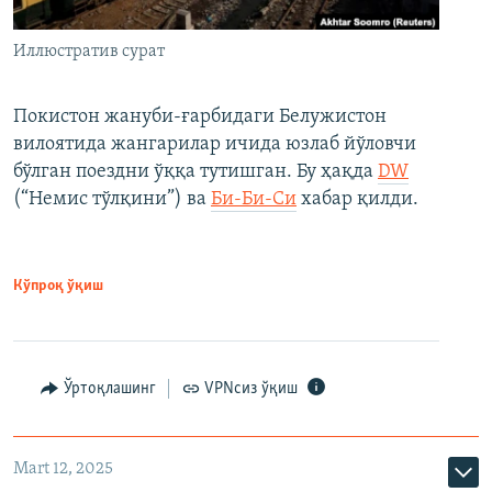
Иллюстратив сурат
Покистон жануби-ғарбидаги Белужистон
вилоятида жангарилар ичида юзлаб йўловчи
бўлган поездни ўққа тутишган. Бу ҳақда
DW
(“Немис тўлқини”) ва
Би-Би-Си
хабар қилди.
Кўпроқ ўқиш
Ўртоқлашинг
VPNсиз ўқиш
Mart 12, 2025