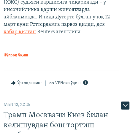
(ХЖС) судьяси қаршисига чиқарилади – у
инсонийликка қарши жиноятларда
айбланмоқда. Ичида Дутерте бўлган учоқ 12
март куни Роттердамга парвоз қилди, дея
хабар қилган
Reuters агентлиги.
Кўпроқ ўқиш
Ўртоқлашинг
VPNсиз ўқиш
Mart 13, 2025
Трамп Москвани Киев билан
келишувдан бош тортиш