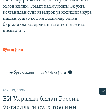
1300 нафар ходими ишдан бўшатилганини
эълон қилди. Трамп маъмурияти Оқ уйга
келганидан сўнг аввалроқ ўз хоҳишига кўра
ишдан бўшаб кетган ходимлар билан
биргаликда вазирлик штати тенг ярмига
қисқарган.
Кўпроқ ўқиш
Ўртоқлашинг
VPNсиз ўқиш
Mart 12, 2025
ЕИ Украина билан Россия
ўртасидаги сулҳ ғоясини