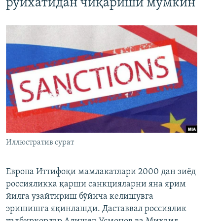
рўйхатидан чиқариши мумкин
Иллюстратив сурат
Европа Иттифоқи мамлакатлари 2000 дан зиёд
россияликка қарши санкцияларни яна ярим
йилга узайтириш бўйича келишувга
эришишга яқинлашди. Даставвал россиялик