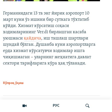
Германиядаги 13 та энг йирик аэропорт 10
март куни ўз ишини бир суткага тўхтатиб
қўйди. Хизмат кўрсатиш соҳаси
ходимларининг Ver.di бирлашган касаба
уюшмаси
қайдича
, иш ташлаш шартлари
шундай бўлган. Душанба куни аэропортларга
ерда хизмат кўрсатувчи ходимлар ишга
чиқишмаган − уларнинг меҳнатига давлат
сектори тарифларига кўра ҳақ тўланади.
Кўпроқ ўқиш
РУС
Ўртоқлашинг
VPNсиз ўқиш