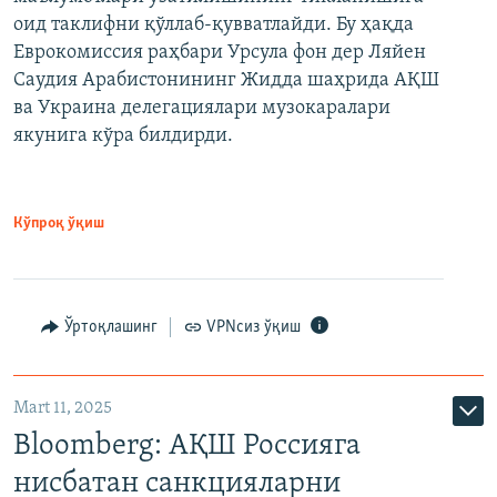
оид таклифни қўллаб-қувватлайди. Бу ҳақда
Еврокомиссия раҳбари Урсула фон дер Ляйен
Саудия Арабистонининг Жидда шаҳрида АҚШ
ва Украина делегациялари музокаралари
якунига кўра билдирди.
Кўпроқ ўқиш
Ўртоқлашинг
VPNсиз ўқиш
Mart 11, 2025
Bloomberg: АҚШ Россияга
нисбатан санкцияларни