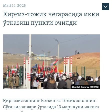
Mart 14, 2025
Қирғиз-тожик чегарасида икки
ўтказиш пункти очилди
Қирғизистоннинг Боткен ва Тожикистоннинг
Сўғд вилоятлари ўртасида 13 март куни иккита