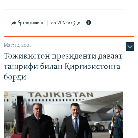
Ўртоқлашинг
VPNсиз ўқиш
Mart 12, 2025
Тожикистон президенти давлат
ташрифи билан Қирғизистонга
борди