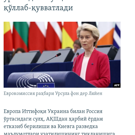
қўллаб-қувватлади
Еврокомиссия раҳбари Урсула фон дер Ляйен
Европа Иттифоқи Украина билан Россия
ўртасидаги сулҳ, АҚШдан ҳарбий ёрдам
етказиб берилиши ва Киевга разведка
маълумотлари узатилишининг тикланишига