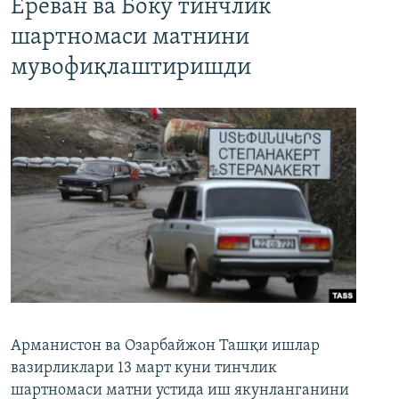
Ереван ва Боку тинчлик
шартномаси матнини
мувофиқлаштиришди
Арманистон ва Озарбайжон Ташқи ишлар
вазирликлари 13 март куни тинчлик
шартномаси матни устида иш якунланганини