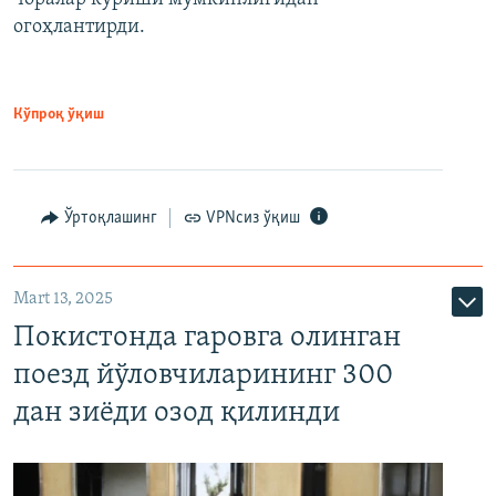
огоҳлантирди.
Кўпроқ ўқиш
Ўртоқлашинг
VPNсиз ўқиш
Mart 13, 2025
Покистонда гаровга олинган
поезд йўловчиларининг 300
дан зиёди озод қилинди