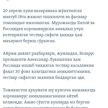
20 апрель куни вазирликка жўнатилган
мактуб 18та жамоат ташкилоти ва фаоллар
томонидан имзоланган. Мурожаатда Хитой ва
Россиядан коронавирусни аниқлаш учун
келтирилган тестлар сифати ҳақида ҳам
маълумот бериш сўралган.
Айрим давлат раҳбарлари, жумладан, Беларус
президенти Александр Лукашенка ҳам
Россияда ишлаб чиқилган тестлар касалликни
фақат 30 фоиз ҳолатдагина аниқлаётганини,
тестлар сифатсиз эканини билдирган эди.
Тожикистон ҳукумати шу кунгача мамлакатда
коронавирус аниқланмаганини айтиб
келмоқда. Аммо сўнгги кунларда юз берган