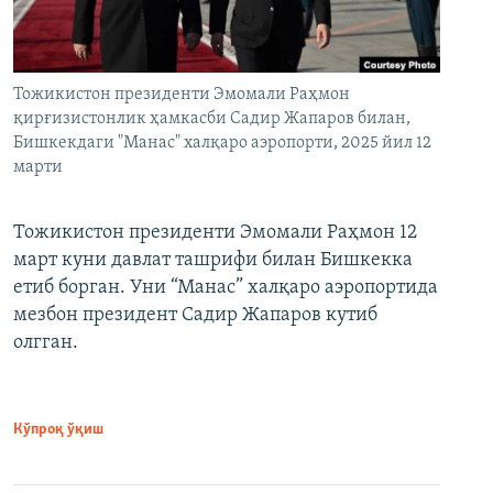
Тожикистон президенти Эмомали Раҳмон
қирғизистонлик ҳамкасби Садир Жапаров билан,
Бишкекдаги "Манас" халқаро аэропорти, 2025 йил 12
марти
Тожикистон президенти Эмомали Раҳмон 12
март куни давлат ташрифи билан Бишкекка
етиб борган. Уни “Манас” халқаро аэропортида
мезбон президент Садир Жапаров кутиб
олгган.
Кўпроқ ўқиш