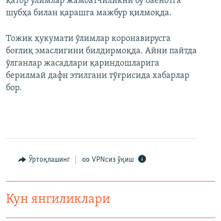
қатор ўлимлар жамоатчиликни бу баёнотга
шубҳа билан қарашга мажбур қилмоқда.
Тожик ҳукумати ўлимлар коронавирусга
боғлиқ эмаслигини билдирмоқда. Айни пайтда
ўлганлар жасадлари қариндошларига
берилмай дафн этилгани тўғрисида хабарлар
бор.
Ўртоқлашинг
VPNсиз ўқиш
Кун янгиликлари