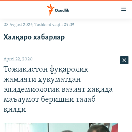
Линклар
Бош
мавзуларга
08 Avgust 2026, Toshkent vaqti: 09:39
ўтинг
OZODLIK SURISHTIRUVLARI
Асосий
Халқаро хабарлар
OZODVIDEO
навигацияга
ўтинг
OZODARXIV
Қидиришга
Aprel 22, 2020
ўтинг
На русском
Тожикистон фуқаролик
жамияти ҳукуматдан
ИЖТИМОИЙ ТАРМОҚЛАР
эпидемиологик вазият ҳақида
маълумот беришни талаб
қилди
Озодлик бошқа тилларда