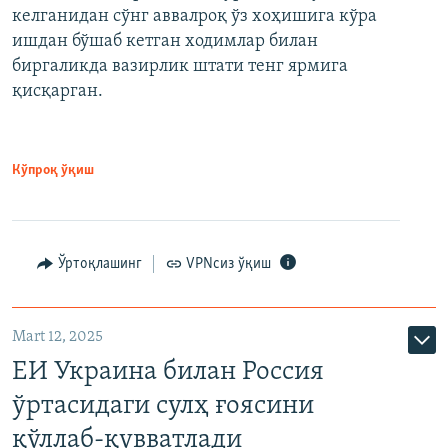
келганидан сўнг аввалроқ ўз хоҳишига кўра
ишдан бўшаб кетган ходимлар билан
биргаликда вазирлик штати тенг ярмига
қисқарган.
Кўпроқ ўқиш
Ўртоқлашинг
VPNсиз ўқиш
Mart 12, 2025
ЕИ Украина билан Россия
ўртасидаги сулҳ ғоясини
қўллаб-қувватлади