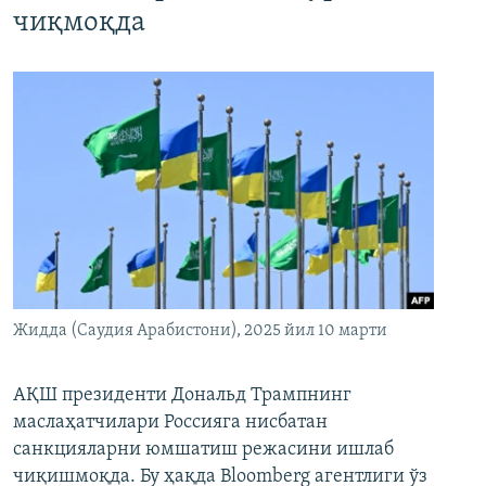
чиқмоқда
Жидда (Саудия Арабистони), 2025 йил 10 марти
АҚШ президенти Дональд Трампнинг
маслаҳатчилари Россияга нисбатан
санкцияларни юмшатиш режасини ишлаб
чиқишмоқда. Бу ҳақда Bloomberg агентлиги ўз