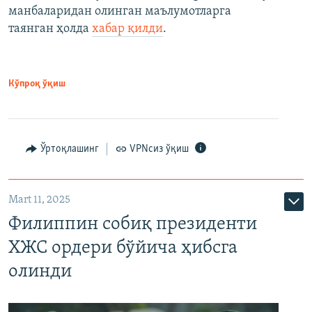
манбаларидан олинган маълумотларга
таянган ҳолда
хабар қилди
.
Кўпроқ ўқиш
Ўртоқлашинг
VPNсиз ўқиш
Mart 11, 2025
Филиппин собиқ президенти
ХЖС ордери бўйича ҳибсга
олинди