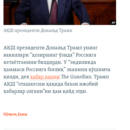
АҚШ президенти Дональд Трамп
АҚШ президенти Дональд Трамп унинг
вакиллари “ҳозирнинг ўзида” Россияга
кетаётганини билдирди. У “эндиликда
ҳаммаси Россияга боғлиқ” эканини қўшимча
қилди, дея
хабар қилди
The Guardian. Трамп
АҚШ “оташкесим ҳақида баъзи ижобий
хабарлар олгани”ни ҳам қайд этди.
Кўпроқ ўқиш