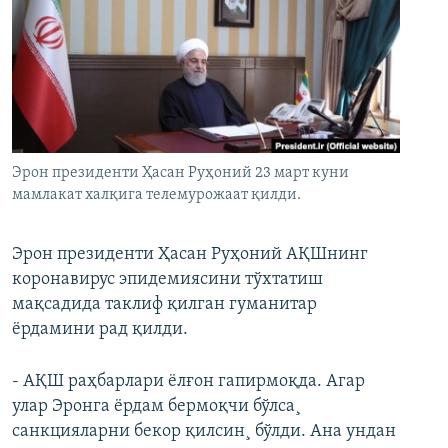
Эрон президенти Ҳасан Руҳоний 23 март куни
мамлакат халқига телемурожаат қилди.
Эрон президенти Ҳасан Руҳоний АҚШнинг
коронавирус эпидемиясини тўхтатиш
мақсадида таклиф қилган гуманитар
ëрдамини рад қилди.
- АҚШ раҳбарлари ëлғон гапирмоқда. Агар
улар Эронга ëрдам бермоқчи бўлса¸
санкцияларни бекор қилсин¸ бўлди. Ана ундан