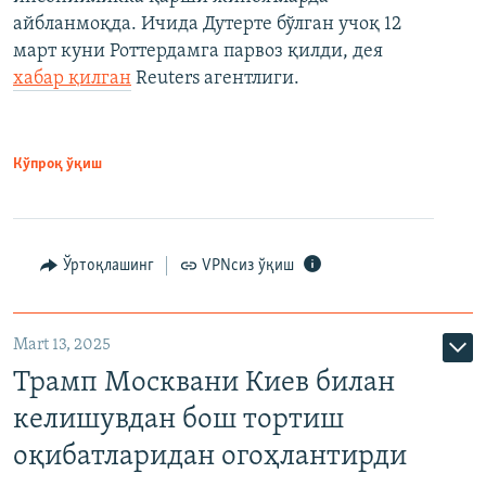
айбланмоқда. Ичида Дутерте бўлган учоқ 12
март куни Роттердамга парвоз қилди, дея
хабар қилган
Reuters агентлиги.
Кўпроқ ўқиш
Ўртоқлашинг
VPNсиз ўқиш
Mart 13, 2025
Трамп Москвани Киев билан
келишувдан бош тортиш
оқибатларидан огоҳлантирди