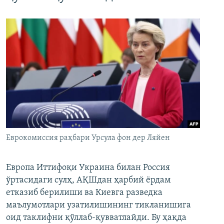
Еврокомиссия раҳбари Урсула фон дер Ляйен
Европа Иттифоқи Украина билан Россия
ўртасидаги сулҳ, АҚШдан ҳарбий ёрдам
етказиб берилиши ва Киевга разведка
маълумотлари узатилишининг тикланишига
оид таклифни қўллаб-қувватлайди. Бу ҳақда