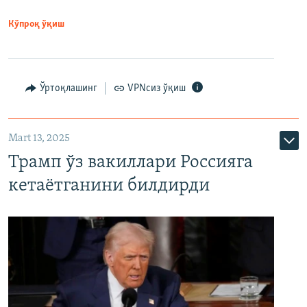
Кўпроқ ўқиш
Ўртоқлашинг
VPNсиз ўқиш
Mart 13, 2025
Трамп ўз вакиллари Россияга
кетаётганини билдирди