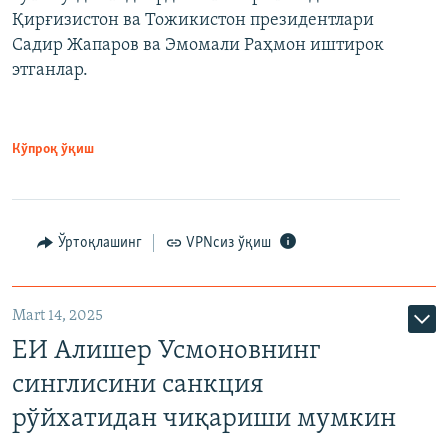
Қирғизистон ва Тожикистон президентлари
Садир Жапаров ва Эмомали Раҳмон иштирок
этганлар.
Кўпроқ ўқиш
Ўртоқлашинг
VPNсиз ўқиш
Mart 14, 2025
ЕИ Алишер Усмоновнинг
синглисини санкция
рўйхатидан чиқариши мумкин