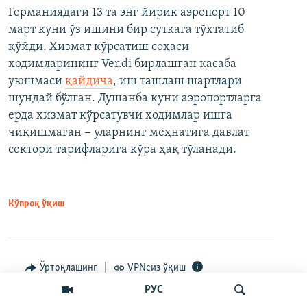
Германиядаги 13 та энг йирик аэропорт 10
март куни ўз ишини бир суткага тўхтатиб
қўйди. Хизмат кўрсатиш соҳаси
ходимларининг Ver.di бирлашган касаба
уюшмаси
қайдича
, иш ташлаш шартлари
шундай бўлган. Душанба куни аэропортларга
ерда хизмат кўрсатувчи ходимлар ишга
чиқишмаган − уларнинг меҳнатига давлат
сектори тарифларига кўра ҳақ тўланади.
Кўпроқ ўқиш
Ўртоқлашинг
VPNсиз ўқиш
РУС