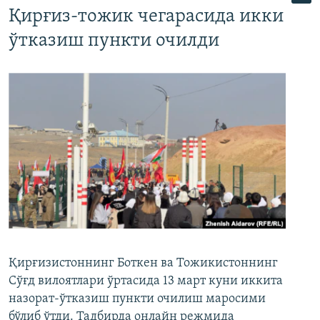
Қирғиз-тожик чегарасида икки
ўтказиш пункти очилди
Қирғизистоннинг Боткен ва Тожикистоннинг
Сўғд вилоятлари ўртасида 13 март куни иккита
назорат-ўтказиш пункти очилиш маросими
бўлиб ўтди. Тадбирда онлайн режмида