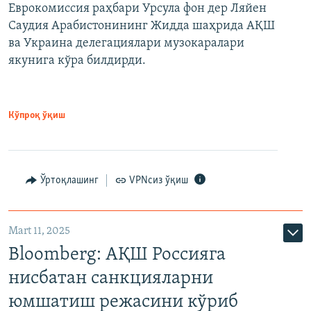
Еврокомиссия раҳбари Урсула фон дер Ляйен
Саудия Арабистонининг Жидда шаҳрида АҚШ
ва Украина делегациялари музокаралари
якунига кўра билдирди.
Кўпроқ ўқиш
Ўртоқлашинг
VPNсиз ўқиш
Mart 11, 2025
Bloomberg: АҚШ Россияга
нисбатан санкцияларни
юмшатиш режасини кўриб