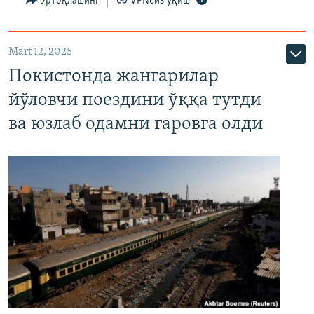
Ўртоқлашинг
VPNсиз ўқиш
Mart 12, 2025
Покистонда жангарилар
йўловчи поездини ўққа тутди
ва юзлаб одамни гаровга олди