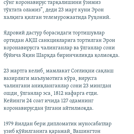
сўнг коронавирус тарқалишини ўзимиз
тўхтата оламиз”¸ деди 23 март куни Эрон
халқига қилган телемурожаатида Руҳоний.
Ядровий дастур борасидаги тортишувлар
ортидан АҚШ санкцияларига тортилган Эрон
коронавирусга чалинганлар ва ўлганлар сони
бўйича Яқин Шарқда биринчиликда қолмоқда.
23 мартга келиб¸ мамлакат Соғлиқни сақлаш
вазирлиги маълумотига кўра¸ вирусга
чалингани аниқланганлар сони 23 мингдан
ошди¸ ўлганлар эса¸ 1812 нафарга етди.
Кейинги 24 соат ичида 127 одамнинг
коронавирусдан ўлгани айтилмоқда.
1979 йилдан бери дипломатик муносабатлар
узиб қўйилганига қарамай¸ Вашингтон