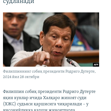
судланади
Филиппиннинг собиқ президенти Родриго Дутерте,
2024 йил 28 октябри
Филиппин собиқ президенти Родриго Дутерте
яқин кунлар ичида Халқаро жиноят суди
(ХЖС) судьяси қаршисига чиқарилади – у
инсонийликка қарши жиноятларда