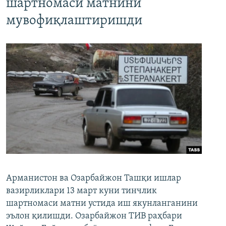
шартномаси матнини
мувофиқлаштиришди
Арманистон ва Озарбайжон Ташқи ишлар
вазирликлари 13 март куни тинчлик
шартномаси матни устида иш якунланганини
эълон қилишди. Озарбайжон ТИВ раҳбари