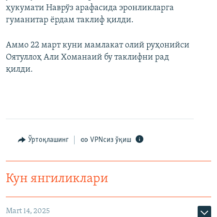
ҳукумати Наврўз арафасида эронликларга
гуманитар ëрдам таклиф қилди.
Аммо 22 март куни мамлакат олий руҳонийси
Оятуллоҳ Али Хоманаий бу таклифни рад
қилди.
Ўртоқлашинг
VPNсиз ўқиш
Кун янгиликлари
Mart 14, 2025