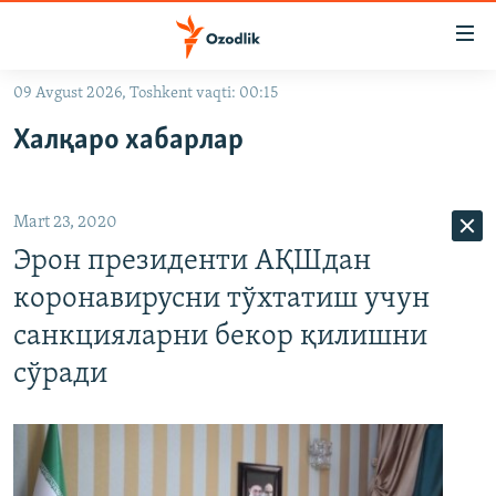
Линклар
Бош
мавзуларга
09 Avgust 2026, Toshkent vaqti: 00:15
ўтинг
OZODLIK SURISHTIRUVLARI
Асосий
Халқаро хабарлар
OZODVIDEO
навигацияга
ўтинг
OZODARXIV
Қидиришга
Mart 23, 2020
ўтинг
На русском
Эрон президенти АҚШдан
коронавирусни тўхтатиш учун
ИЖТИМОИЙ ТАРМОҚЛАР
санкцияларни бекор қилишни
сўради
Озодлик бошқа тилларда