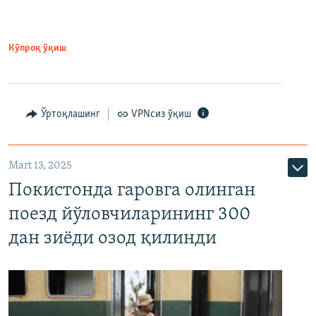
Кўпроқ ўқиш
Ўртоқлашинг
VPNсиз ўқиш
Mart 13, 2025
Покистонда гаровга олинган
поезд йўловчиларининг 300
дан зиёди озод қилинди