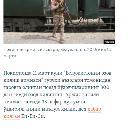
Покистон армияси аскари, Белужистон, 2025 йил 12
марти
Покистонда 11 март куни “Белужистонни озод
қилиш армияси” гуруҳи аъзолари томонидан
гаровга олинган поезд йўловчиларининг 300
дан зиёди озод қилинган. Армия вакили
амалиёт чоғида 33 нафар ҳужумчи
ўлдирилганини маълум қилди, дея
хабар
қилган
Би-Би-Си.