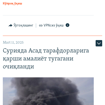
Кўпроқ ўқиш
Ўртоқлашинг
VPNсиз ўқиш
Mart 11, 2025
Сурияда Асад тарафдорларига
қарши амалиёт тугагани
очиқланди