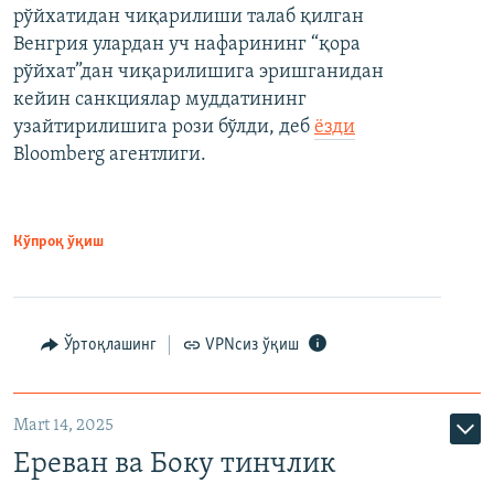
рўйхатидан чиқарилиши талаб қилган
Венгрия улардан уч нафарининг “қора
рўйхат”дан чиқарилишига эришганидан
кейин санкциялар муддатининг
узайтирилишига рози бўлди, деб
ёзди
Bloomberg агентлиги.
Кўпроқ ўқиш
Ўртоқлашинг
VPNсиз ўқиш
Mart 14, 2025
Ереван ва Боку тинчлик