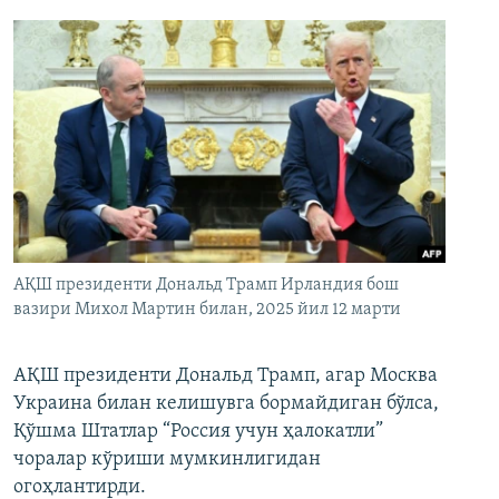
АҚШ президенти Дональд Трамп Ирландия бош
вазири Михол Мартин билан, 2025 йил 12 марти
АҚШ президенти Дональд Трамп, агар Москва
Украина билан келишувга бормайдиган бўлса,
Қўшма Штатлар “Россия учун ҳалокатли”
чоралар кўриши мумкинлигидан
огоҳлантирди.