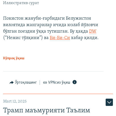
Иллюстратив сурат
Покистон жануби-ғарбидаги Белужистон
вилоятида жангарилар ичида юзлаб йўловчи
бўлган поездни ўққа тутишган. Бу ҳақда
DW
(“Немис тўлқини”) ва
Би-Би-Си
хабар қилди.
Кўпроқ ўқиш
Ўртоқлашинг
VPNсиз ўқиш
Mart 12, 2025
Трамп маъмурияти Таълим