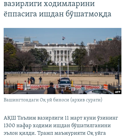
вазирлиги ходимларини
ёппасига ишдан бўшатмоқда
Вашингтондаги Оқ уй биноси (архив сурати)
АҚШ Таълим вазирлиги 11 март куни ўзининг
1300 нафар ходими ишдан бўшатилганини
эълон қилди. Трамп маъмурияти Оқ уйга