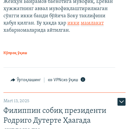
Жейҳун Байрамов баёнотига мувофиқ, Ереван
ҳужжатнинг аввал мувофиқлаштирилмаган
сўнгги икки банди бўйича Боку таклифини
қабул қилган. Бу ҳақда ҳар
икки
мамлакат
хабарномаларида айтилган.
Кўпроқ ўқиш
Ўртоқлашинг
VPNсиз ўқиш
Mart 13, 2025
Филиппин собиқ президенти
Родриго Дутерте Ҳаагада