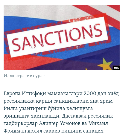
Иллюстратив сурат
Европа Иттифоқи мамлакатлари 2000 дан зиёд
россияликка қарши санкцияларни яна ярим
йилга узайтириш бўйича келишувга
эришишга яқинлашди. Даставвал россиялик
тадбиркорлар Алишер Усмонов ва Михаил
Фридман дохил саккиз кишини санкция