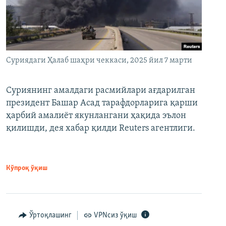
Суриядаги Ҳалаб шаҳри чеккаси, 2025 йил 7 марти
Суриянинг амалдаги расмийлари ағдарилган
президент Башар Асад тарафдорларига қарши
ҳарбий амалиёт якунлангани ҳақида эълон
қилишди, дея хабар қилди Reuters агентлиги.
Кўпроқ ўқиш
Ўртоқлашинг
VPNсиз ўқиш