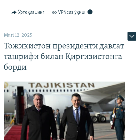
Ўртоқлашинг
VPNсиз ўқиш
Mart 12, 2025
Тожикистон президенти давлат
ташрифи билан Қирғизистонга
борди