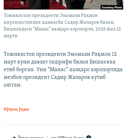
Тожикистон президенти Эмомали Раҳмон
қирғизистонлик ҳамкасби Садир Жапаров билан,
Бишкекдаги "Манас" халқаро аэропорти, 2025 йил 12
марти
Тожикистон президенти Эмомали Раҳмон 12
март куни давлат ташрифи билан Бишкекка
етиб борган. Уни “Манас” халқаро аэропортида
мезбон президент Садир Жапаров кутиб
олгган.
Кўпроқ ўқиш