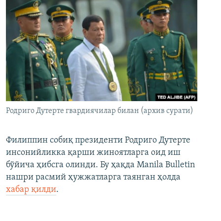
Родриго Дутерте гвардиячилар билан (архив сурати)
Филиппин собиқ президенти Родриго Дутерте
инсонийликка қарши жиноятларга оид иш
бўйича ҳибсга олинди. Бу ҳақда Manila Bulletin
нашри расмий ҳужжатларга таянган ҳолда
хабар қилди
.