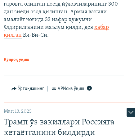
гаровга олинган поезд йўловчиларининг 300
дан зиёди озод қилинган. Армия вакили
амалиёт чоғида 33 нафар ҳужумчи
ўлдирилганини маълум қилди, дея
хабар
қилган
Би-Би-Си.
Кўпроқ ўқиш
Ўртоқлашинг
VPNсиз ўқиш
Mart 13, 2025
Трамп ўз вакиллари Россияга
кетаётганини билдирди