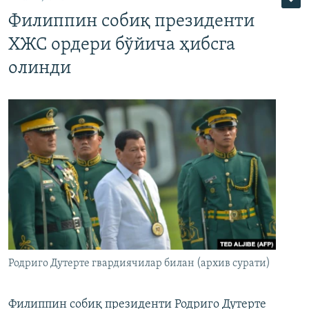
Филиппин собиқ президенти
ХЖС ордери бўйича ҳибсга
олинди
Родриго Дутерте гвардиячилар билан (архив сурати)
Филиппин собиқ президенти Родриго Дутерте