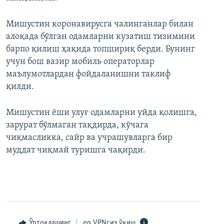
Мишустин коронавирусга чалинганлар билан
алоқада бўлган одамларни кузатиш тизимини
барпо қилиш ҳақида топшириқ берди. Бунинг
учун бош вазир мобиль операторлар
маълумотлардан фойдаланишни таклиф
қилди.
Мишустин ёши улуғ одамларни уйда қолишга,
зарурат бўлмаган тақдирда, кўчага
чиқмасликка, сайр ва учрашувларга бир
муддат чиқмай туришга чақирди.
Ўртоқлашинг
VPNсиз ўқиш