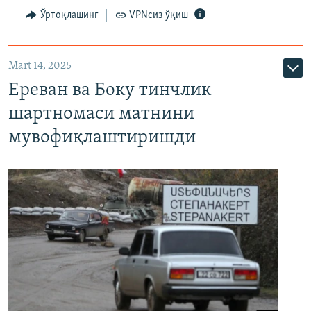
Ўртоқлашинг
VPNсиз ўқиш
Mart 14, 2025
Ереван ва Боку тинчлик
шартномаси матнини
мувофиқлаштиришди