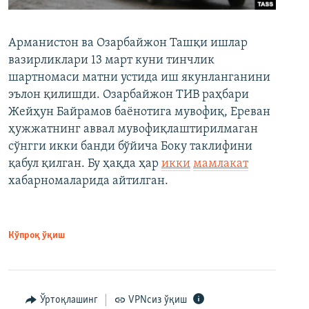
Арманистон ва Озарбайжон Ташқи ишлар
вазирликлари 13 март куни тинчлик
шартномаси матни устида иш якунланганини
эълон қилишди. Озарбайжон ТИВ раҳбари
Жейҳун Байрамов баёнотига мувофиқ, Ереван
ҳужжатнинг аввал мувофиқлаштирилмаган
сўнгги икки банди бўйича Боку таклифини
қабул қилган. Бу ҳақда ҳар
икки
мамлакат
хабарномаларида айтилган.
Кўпроқ ўқиш
Ўртоқлашинг
VPNсиз ўқиш