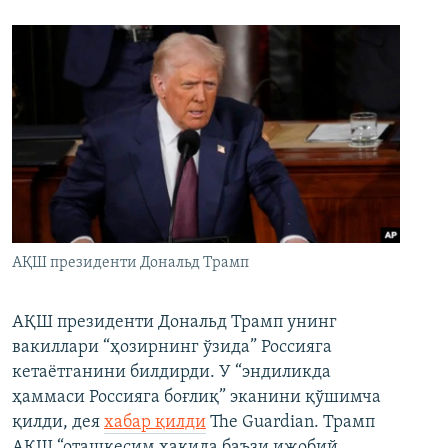
АҚШ президенти Дональд Трамп
АҚШ президенти Дональд Трамп унинг
вакиллари “ҳозирнинг ўзида” Россияга
кетаётганини билдирди. У “эндиликда
ҳаммаси Россияга боғлиқ” эканини қўшимча
қилди, дея
хабар қилди
The Guardian. Трамп
АҚШ “оташкесим ҳақида баъзи ижобий