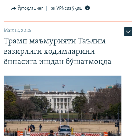
Ўртоқлашинг
VPNсиз ўқиш
Mart 12, 2025
Трамп маъмурияти Таълим
вазирлиги ходимларини
ёппасига ишдан бўшатмоқда