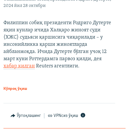
2024 йил 28 октябри
Филиппин собиқ президенти Родриго Дутерте
яқин кунлар ичида Халқаро жиноят суди
(ХЖС) судьяси қаршисига чиқарилади – у
инсонийликка қарши жиноятларда
айбланмоқда. Ичида Дутерте бўлган учоқ 12
март куни Роттердамга парвоз қилди, дея
хабар қилган
Reuters агентлиги.
Кўпроқ ўқиш
Ўртоқлашинг
VPNсиз ўқиш