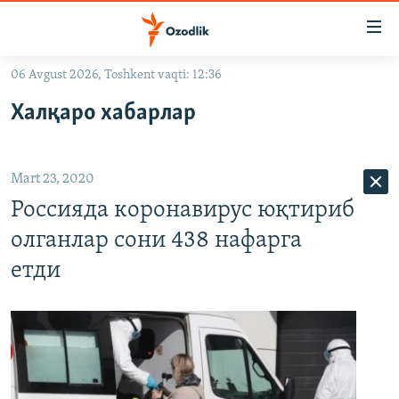
Линклар
Бош
мавзуларга
06 Avgust 2026, Toshkent vaqti: 12:36
ўтинг
OZODLIK SURISHTIRUVLARI
Асосий
Халқаро хабарлар
OZODVIDEO
навигацияга
ўтинг
OZODARXIV
Қидиришга
Mart 23, 2020
ўтинг
На русском
Россияда коронавирус юқтириб
олганлар сони 438 нафарга
ИЖТИМОИЙ ТАРМОҚЛАР
етди
Озодлик бошқа тилларда