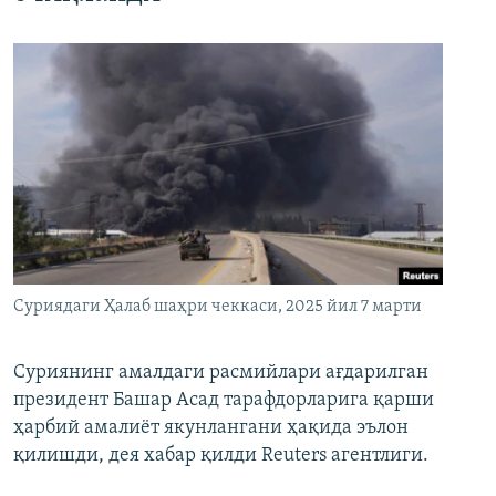
Суриядаги Ҳалаб шаҳри чеккаси, 2025 йил 7 марти
Суриянинг амалдаги расмийлари ағдарилган
президент Башар Асад тарафдорларига қарши
ҳарбий амалиёт якунлангани ҳақида эълон
қилишди, дея хабар қилди Reuters агентлиги.