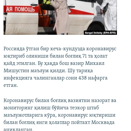
Россияда ўтган бир кеча-кундузда коронавирус
юқтириб олиниши билан боғлиқ 71 та ҳолат
қайд этилган. Бу ҳақда бош вазир Михаил
Мишустин маълум қилди. Шу тариқа
инфекцияга чалинганлар сони 438 нафарга
етган.
Коронавирус билан боғлиқ вазиятни назорат ва
мониторинг қилиш бўйича тезкор штаб
маълумотларига кўра, коронавирус юқтириши
билан боғлиқ янги ҳолатлар пойтахт Москвада
аниқланган.