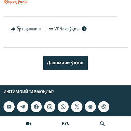
Кўпроқ ўқиш
Ўртоқлашинг
VPNсиз ўқиш
Давомини ўқинг
ИЖТИМОИЙ ТАРМОҚЛАР
РУС
ОЗОДЛИК