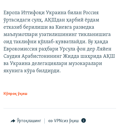
Европа Иттифоқи Украина билан Россия
ўртасидаги сулҳ, АҚШдан ҳарбий ёрдам
етказиб берилиши ва Киевга разведка
маълумотлари узатилишининг тикланишига
оид таклифни қўллаб-қувватлайди. Бу ҳақда
Еврокомиссия раҳбари Урсула фон дер Ляйен
Саудия Арабистонининг Жидда шаҳрида АҚШ
ва Украина делегациялари музокаралари
якунига кўра билдирди.
Кўпроқ ўқиш
Ўртоқлашинг
VPNсиз ўқиш