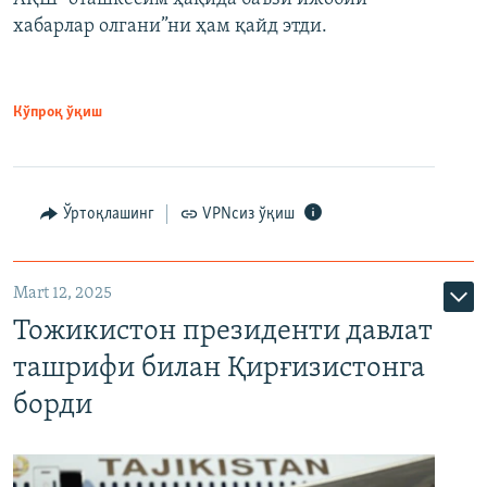
хабарлар олгани”ни ҳам қайд этди.
Кўпроқ ўқиш
Ўртоқлашинг
VPNсиз ўқиш
Mart 12, 2025
Тожикистон президенти давлат
ташрифи билан Қирғизистонга
борди