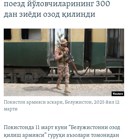
поезд йўловчиларининг 300
дан зиёди озод қилинди
Покистон армияси аскари, Белужистон, 2025 йил 12
марти
Покистонда 11 март куни “Белужистонни озод
қилиш армияси” гуруҳи аъзолари томонидан