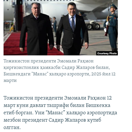
Тожикистон президенти Эмомали Раҳмон
қирғизистонлик ҳамкасби Садир Жапаров билан,
Бишкекдаги "Манас" халқаро аэропорти, 2025 йил 12
марти
Тожикистон президенти Эмомали Раҳмон 12
март куни давлат ташрифи билан Бишкекка
етиб борган. Уни “Манас” халқаро аэропортида
мезбон президент Садир Жапаров кутиб
олгган.