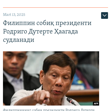
Mart 13, 2025
Филиппин собиқ президенти
Родриго Дутерте Ҳаагада
судланади
Филиппиннинг собиқ президенти Родриго Дутерте,