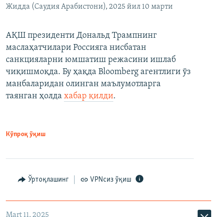
Жидда (Саудия Арабистони), 2025 йил 10 марти
АҚШ президенти Дональд Трампнинг
маслаҳатчилари Россияга нисбатан
санкцияларни юмшатиш режасини ишлаб
чиқишмоқда. Бу ҳақда Bloomberg агентлиги ўз
манбаларидан олинган маълумотларга
таянган ҳолда
хабар қилди
.
Кўпроқ ўқиш
Ўртоқлашинг
VPNсиз ўқиш
Mart 11, 2025