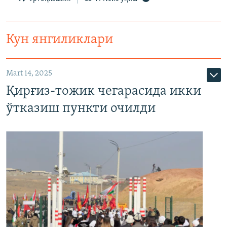
Кун янгиликлари
Mart 14, 2025
Қирғиз-тожик чегарасида икки
ўтказиш пункти очилди