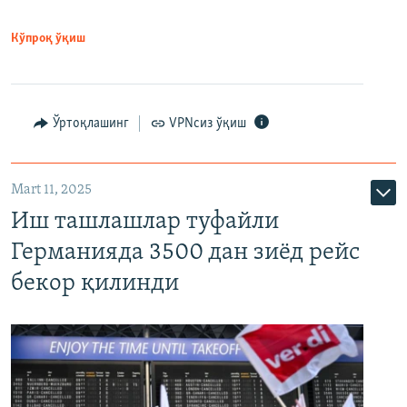
Кўпроқ ўқиш
Ўртоқлашинг
VPNсиз ўқиш
Mart 11, 2025
Иш ташлашлар туфайли
Германияда 3500 дан зиёд рейс
бекор қилинди