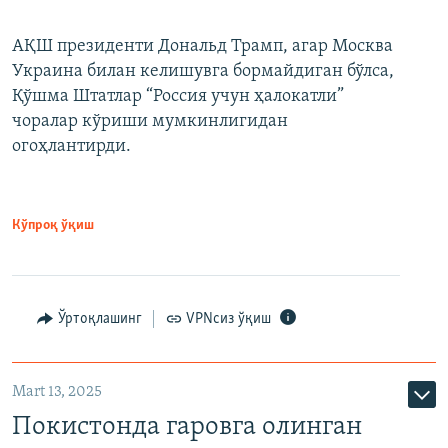
АҚШ президенти Дональд Трамп, агар Москва
Украина билан келишувга бормайдиган бўлса,
Қўшма Штатлар “Россия учун ҳалокатли”
чоралар кўриши мумкинлигидан
огоҳлантирди.
Кўпроқ ўқиш
Ўртоқлашинг
VPNсиз ўқиш
Mart 13, 2025
Покистонда гаровга олинган