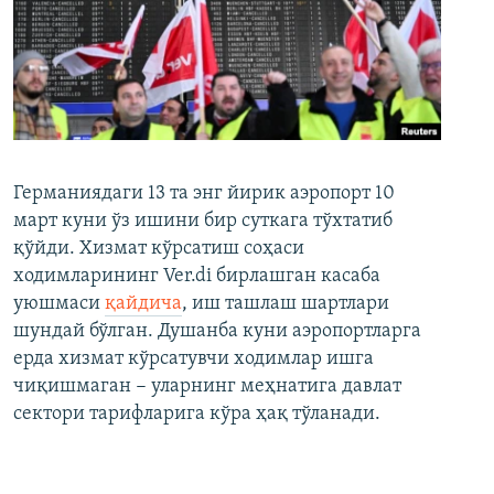
Германиядаги 13 та энг йирик аэропорт 10
март куни ўз ишини бир суткага тўхтатиб
қўйди. Хизмат кўрсатиш соҳаси
ходимларининг Ver.di бирлашган касаба
уюшмаси
қайдича
, иш ташлаш шартлари
шундай бўлган. Душанба куни аэропортларга
ерда хизмат кўрсатувчи ходимлар ишга
чиқишмаган − уларнинг меҳнатига давлат
сектори тарифларига кўра ҳақ тўланади.