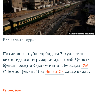
Иллюстратив сурат
Покистон жануби-ғарбидаги Белужистон
вилоятида жангарилар ичида юзлаб йўловчи
бўлган поездни ўққа тутишган. Бу ҳақда
DW
(“Немис тўлқини”) ва
Би-Би-Си
хабар қилди.
Кўпроқ ўқиш