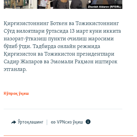
Қирғизистоннинг Боткен ва Тожикистоннинг
Сўғд вилоятлари ўртасида 13 март куни иккита
назорат-ўтказиш пункти очилиш маросими
бўлиб ўтди. Тадбирда онлайн режмида
Қирғизистон ва Тожикистон президентлари
Садир Жапаров ва Эмомали Раҳмон иштирок
этганлар.
Кўпроқ ўқиш
Ўртоқлашинг
VPNсиз ўқиш