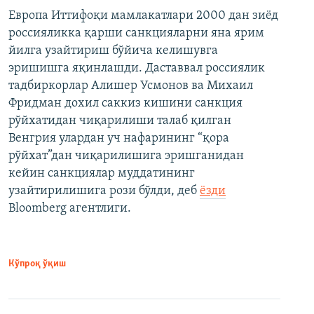
Европа Иттифоқи мамлакатлари 2000 дан зиёд
россияликка қарши санкцияларни яна ярим
йилга узайтириш бўйича келишувга
эришишга яқинлашди. Даставвал россиялик
тадбиркорлар Алишер Усмонов ва Михаил
Фридман дохил саккиз кишини санкция
рўйхатидан чиқарилиши талаб қилган
Венгрия улардан уч нафарининг “қора
рўйхат”дан чиқарилишига эришганидан
кейин санкциялар муддатининг
узайтирилишига рози бўлди, деб
ёзди
Bloomberg агентлиги.
Кўпроқ ўқиш