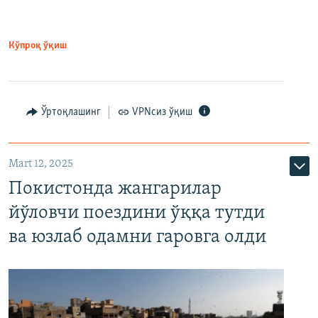
Кўпроқ ўқиш
Ўртоқлашинг
VPNсиз ўқиш
Mart 12, 2025
Покистонда жангарилар
йўловчи поездини ўққа тутди
ва юзлаб одамни гаровга олди