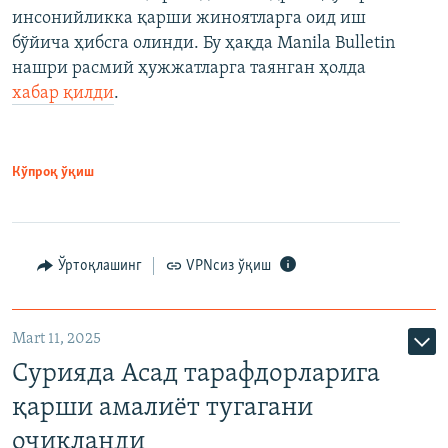
инсонийликка қарши жиноятларга оид иш
бўйича ҳибсга олинди. Бу ҳақда Manila Bulletin
нашри расмий ҳужжатларга таянган ҳолда
хабар қилди
.
Кўпроқ ўқиш
Ўртоқлашинг
VPNсиз ўқиш
Mart 11, 2025
Сурияда Асад тарафдорларига
қарши амалиёт тугагани
очиқланди