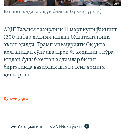
Вашингтондаги Оқ уй биноси (архив сурати)
АҚШ Таълим вазирлиги 11 март куни ўзининг
1300 нафар ходими ишдан бўшатилганини
эълон қилди. Трамп маъмурияти Оқ уйга
келганидан сўнг аввалроқ ўз хоҳишига кўра
ишдан бўшаб кетган ходимлар билан
биргаликда вазирлик штати тенг ярмига
қисқарган.
Кўпроқ ўқиш
Ўртоқлашинг
VPNсиз ўқиш