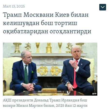
Mart 13, 2025
Трамп Москвани Киев билан
келишувдан бош тортиш
оқибатларидан огоҳлантирди
АҚШ президенти Дональд Трамп Ирландия бош
вазири Михол Мартин билан, 2025 йил 12 марти