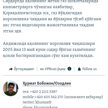
Сирдарëда аҳолининг метан газ шохобчаларида
километрларга чўзилган навбатлар¸
Қорақалпоғистонда эса¸ газ йўқлигидан
норозиликка чиққани ва йўлларни тўсиб қўйгани
акс этган видеоларни жамоатчиликка тақдим
этган эди.
Андижонда аҳолининг норозилик чиқишлари
2005 йил 13 май куни содир бўлган ғалаённинг
қонли бостирилганидан сўнг кам кузатилади.
Ўртоқлашинг
VPNсиз ўқиш
Follow us
Ҳурмат Бобожон/Озодлик
тел: +420 2 2112 3387
mobile:+420 605 562 270 (шошилинч хабарлар)
twitter: khurmatb
skype: khurmatskype