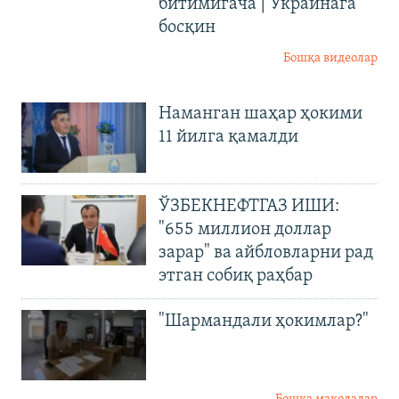
битимигача | Украинага
босқин
Бошқа видеолар
Наманган шаҳар ҳокими
11 йилга қамалди
ЎЗБЕКНЕФТГАЗ ИШИ:
"655 миллион доллар
зарар" ва айбловларни рад
этган собиқ раҳбар
"Шармандали ҳокимлар?"