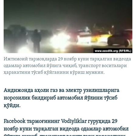
Ижтимоий тармоқларда 29 ноябр куни тарқалган видеода
одамлар автомобил йўлига чиқиб, транспорт воситалари
ҳаракатини тўсиб қўйганини кўриш мумкин.
Андижонда аҳоли газ ва электр узилишларига
норозилик билдириб автомобил йўлини тўсиб
қўйди.
Facebook тармоғининг Vodiyliklar гуруҳида 29
ноябр куни тарқалган видеода одамлар автомобил