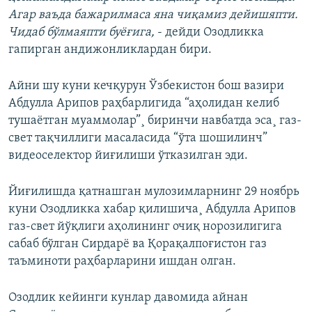
Агар ваъда бажарилмаса яна чиқамиз дейишяпти.
Чидаб бўлмаяпти буёғига,
- дейди Озодликка
гапирган андижонликлардан бири.
Айни шу куни кечқурун Ўзбекистон бош вазири
Абдулла Арипов раҳбарлигида “аҳолидан келиб
тушаëтган муаммолар”¸ биринчи навбатда эса¸ газ-
свет тақчиллиги масаласида “ўта шошилинч”
видеоселeктор йиғилиши ўтказилган эди.
Йиғилишда қатнашган мулозимларнинг 29 ноябрь
куни Озодликка хабар қилишича¸ Абдулла Арипов
газ-свет йўқлиги аҳолининг очиқ норозилигига
сабаб бўлган Сирдарë ва Қорақалпоғистон газ
таъминоти раҳбарларини ишдан олган.
Озодлик кейинги кунлар давомида айнан