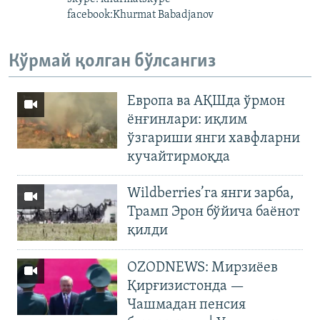
facebook:Khurmat Babadjanov
Кўрмай қолган бўлсангиз
Европа ва АҚШда ўрмон
ёнғинлари: иқлим
ўзгариши янги хавфларни
кучайтирмоқда
Wildberries’га янги зарба,
Трамп Эрон бўйича баёнот
қилди
OZODNEWS: Мирзиёев
Қирғизистонда —
Чашмадан пенсия