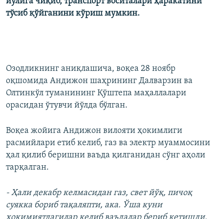
йўлига чиқиб, транспорт воситалари ҳаракатини
тўсиб қўйганини кўриш мумкин.
Озодликнинг аниқлашича, воқеа 28 ноябр
оқшомида Андижон шаҳрининг Далварзин ва
Олтинкўл туманининг Қўштепа маҳаллалари
орасидан ўтувчи йўлда бўлган.
Воқеа жойига Андижон вилояти ҳокимлиги
расмийлари етиб келиб, газ ва электр муаммосини
ҳал қилиб беришни ваъда қилганидан сўнг аҳоли
тарқалган.
- Ҳали декабр келмасидан газ, свет йўқ, пичоқ
суякка бориб тақаляпти, ака. Ўша куни
ҳокимиятдагилар келиб ваъдалар бериб кетишди.