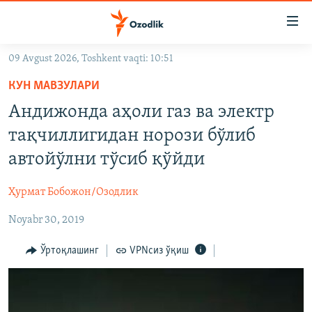
Линклар
Бош
мавзуларга
09 Avgust 2026, Toshkent vaqti: 10:51
ўтинг
OZODLIK SURISHTIRUVLARI
Асосий
КУН МАВЗУЛАРИ
OZODVIDEO
навигацияга
Андижонда аҳоли газ ва электр
ўтинг
OZODARXIV
тақчиллигидан норози бўлиб
Қидиришга
ўтинг
автойўлни тўсиб қўйди
На русском
Ҳурмат Бобожон/Озодлик
ИЖТИМОИЙ ТАРМОҚЛАР
Noyabr 30, 2019
Ўртоқлашинг
VPNсиз ўқиш
Озодлик бошқа тилларда