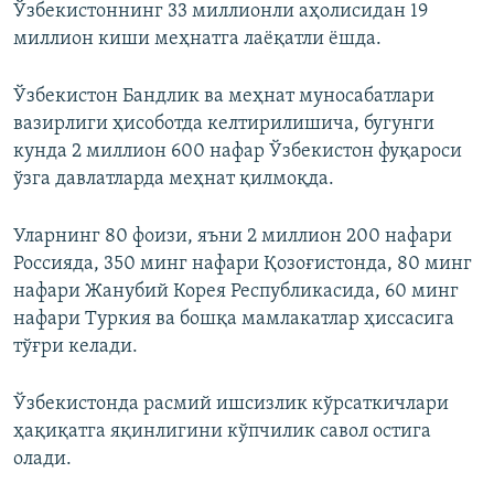
Ўзбекистоннинг 33 миллионли аҳолисидан 19
миллион киши меҳнатга лаёқатли ёшда.
Ўзбекистон Бандлик ва меҳнат муносабатлари
вазирлиги ҳисоботда келтирилишича, бугунги
кунда 2 миллион 600 нафар Ўзбекистон фуқароси
ўзга давлатларда меҳнат қилмоқда.
Уларнинг 80 фоизи, яъни 2 миллион 200 нафари
Россияда, 350 минг нафари Қозоғистонда, 80 минг
нафари Жанубий Корея Республикасида, 60 минг
нафари Туркия ва бошқа мамлакатлар ҳиссасига
тўғри келади.
Ўзбекистонда расмий ишсизлик кўрсаткичлари
ҳақиқатга яқинлигини кўпчилик савол остига
олади.