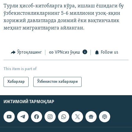
Турли ҳисоб-китобларга кўра, ишлаш ёшидаги бу
ўзбекистонликларнинг 5-6 миллиони узоқ-яқин
хорижий давлатларда доимий ёки вақтинчалик
меҳнат мигрантларига айланган.
Ўртоқлашинг
VPNсиз ўқиш
Follow us
This item is part of
Хабарлар
Ўзбекистон хабарлари
ИЖТИМОИЙ ТАРМОҚЛАР