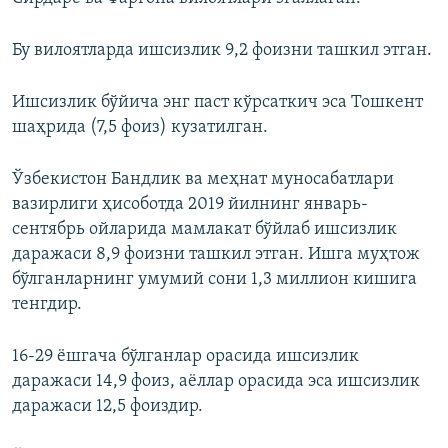
Бу вилоятларда ишсизлик 9,2 фоизни ташкил этган.
Ишсизлик бўйича энг паст кўрсаткич эса Тошкент
шаҳрида (7,5 фоиз) кузатилган.
Ўзбекистон Бандлик ва меҳнат муносабатлари
вазирлиги ҳисоботда 2019 йилнинг январь-
сентябрь ойларида мамлакат бўйлаб ишсизлик
даражаси 8,9 фоизни ташкил этган. Ишга муҳтож
бўлганларнинг умумий сони 1,3 миллион кишига
тенгдир.
16-29 ёшгача бўлганлар орасида ишсизлик
даражаси 14,9 фоиз, аёллар орасида эса ишсизлик
даражаси 12,5 фоиздир.