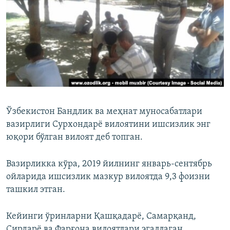
Ўзбекистон Бандлик ва меҳнат муносабатлари
вазирлиги Сурхондарё вилоятини ишсизлик энг
юқори бўлган вилоят деб топган.
Вазирликка кўра, 2019 йилнинг январь-сентябрь
ойларида ишсизлик мазкур вилоятда 9,3 фоизни
ташкил этган.
Кейинги ўринларни Қашқадарё, Самарқанд,
Сирдарё ва Фарғона вилоятлари эгаллаган.