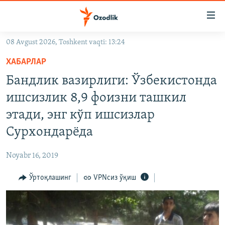
Линклар
Бош
мавзуларга
08 Avgust 2026, Toshkent vaqti: 13:24
ўтинг
OZODLIK SURISHTIRUVLARI
Асосий
ХАБАРЛАР
OZODVIDEO
навигацияга
Бандлик вазирлиги: Ўзбекистонда
ўтинг
OZODARXIV
ишсизлик 8,9 фоизни ташкил
Қидиришга
ўтинг
этади, энг кўп ишсизлар
На русском
Сурхондарёда
ИЖТИМОИЙ ТАРМОҚЛАР
Noyabr 16, 2019
Ўртоқлашинг
VPNсиз ўқиш
Озодлик бошқа тилларда