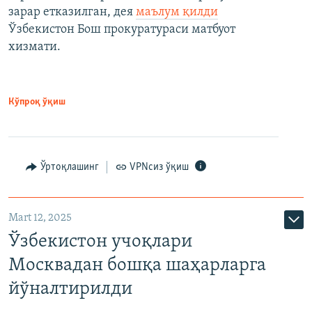
зарар етказилган, дея
маълум қилди
Ўзбекистон Бош прокуратураси матбуот
хизмати.
Кўпроқ ўқиш
Ўртоқлашинг
VPNсиз ўқиш
Mart 12, 2025
Ўзбекистон учоқлари
Москвадан бошқа шаҳарларга
йўналтирилди