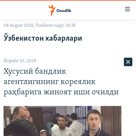
Линклар
Бош
мавзуларга
08 Avgust 2026, Toshkent vaqti: 18:38
ўтинг
OZODLIK SURISHTIRUVLARI
Асосий
Ўзбекистон хабарлари
OZODVIDEO
навигацияга
ўтинг
OZODARXIV
Қидиришга
Noyabr 10, 2019
ўтинг
На русском
Хусусий бандлик
агентлигининг кореялик
ИЖТИМОИЙ ТАРМОҚЛАР
раҳбарига жиноят иши очилди
Озодлик бошқа тилларда