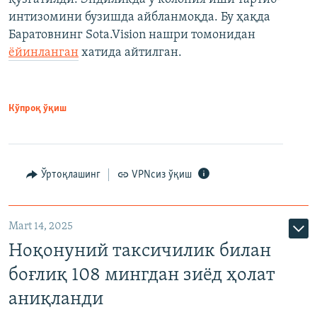
интизомини бузишда айбланмоқда. Бу ҳақда
Баратовнинг Sota.Vision нашри томонидан
ёйинланган
хатида айтилган.
Кўпроқ ўқиш
Ўртоқлашинг
VPNсиз ўқиш
Mart 14, 2025
Ноқонуний таксичилик билан
боғлиқ 108 мингдан зиёд ҳолат
аниқланди