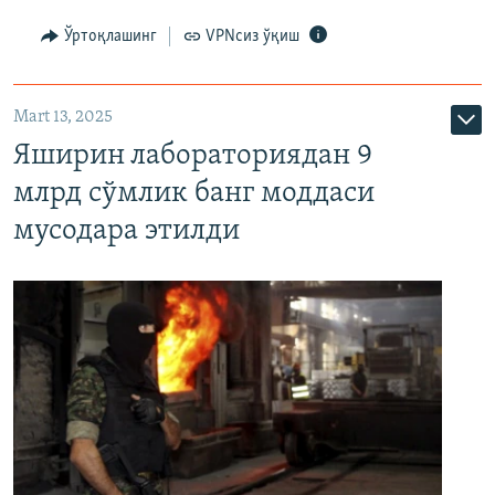
Ўртоқлашинг
VPNсиз ўқиш
Mart 13, 2025
Яширин лабораториядан 9
млрд сўмлик банг моддаси
мусодара этилди