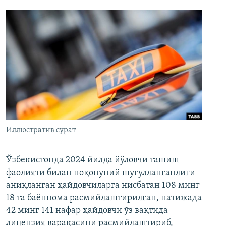
Иллюстратив сурат
Ўзбекистонда 2024 йилда йўловчи ташиш
фаолияти билан ноқонуний шуғулланганлиги
аниқланган ҳайдовчиларга нисбатан 108 минг
18 та баённома расмийлаштирилган, натижада
42 минг 141 нафар ҳайдовчи ўз вақтида
лицензия варақасини расмийлаштириб,