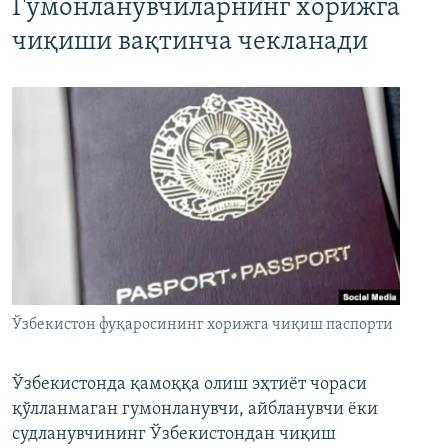
Гумонланувчиларнинг хорижга
чиқиши вақтинча чекланади
Ўзбекистон фуқаросининг хорижга чиқиш паспорти
Ўзбекистонда қамоққа олиш эҳтиёт чораси
қўлланмаган гумонланувчи, айбланувчи ёки
судланувчининг Ўзбекистондан чиқиш