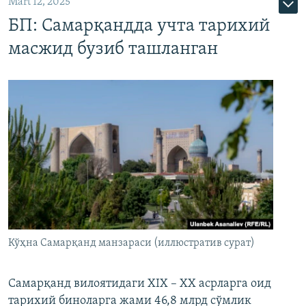
Mart 12, 2025
БП: Самарқандда учта тарихий
масжид бузиб ташланган
Кўҳна Самарқанд манзараси (иллюстратив сурат)
Самарқанд вилоятидаги XIX – XX асрларга оид
тарихий биноларга жами 46,8 млрд сўмлик