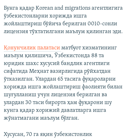
Бунга қадар Korean and migrations агентлигига
ўзбекистонларни хорижда ишга
жойлаштириш бўйича берилган 0010-сонли
лицензия тўхтатилгани маълум қилинган эди.
Қонунчилик палатаси
матбуот хизматининг
маълум қилишича, Ўзбекистонда 88 та
юридик шахс хусусий бандлик агентлиги
сифатида Меҳнат вазирлигида рўйхатдан
ўтказилган. Улардан 65 тасига фуқароларни
хорижда ишга жойлаштириш фаолияти билан
шуғулланиш учун лицензия берилган ва
улардан 30 таси бирорта ҳам фуқарони шу
кунга қадар хорижий давлатларга ишга
жўнатмагани маълум бўлган.
Хусусан, 70 га яқин ўзбекистонлик