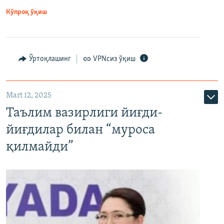
Кўпроқ ўқиш
Ўртоқлашинг
VPNсиз ўқиш
Mart 12, 2025
Таълим вазирлиги йиғди-
йиғдилар билан “муроса
қилмайди”