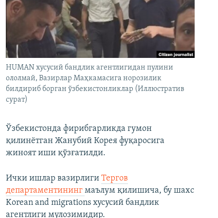
HUMAN хусусий бандлик агентлигидан пулини
ололмай, Вазирлар Маҳкамасига норозилик
билдириб борган ўзбекистонликлар (Иллюстратив
сурат)
Ўзбекистонда фирибгарликда гумон
қилинётган Жанубий Корея фуқаросига
жиноят иши қўзғатилди.
Ички ишлар вазирлиги
Тергов
департаментининг
маълум қилишича, бу шахс
Korean and migrations хусусий бандлик
агентлиги мулозимидир.