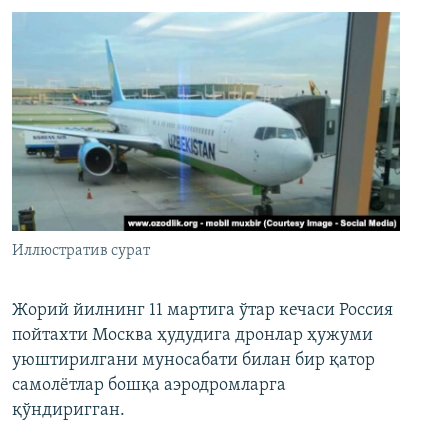
Иллюстратив сурат
Жорий йилнинг 11 мартига ўтар кечаси Россия
пойтахти Москва ҳудудига дронлар ҳужуми
уюштирилгани муносабати билан бир қатор
самолётлар бошқа аэродромларга
қўндиригган.