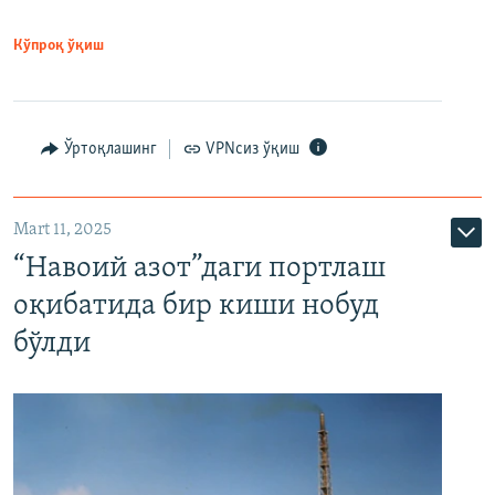
Кўпроқ ўқиш
Ўртоқлашинг
VPNсиз ўқиш
Mart 11, 2025
“Навоий азот”даги портлаш
оқибатида бир киши нобуд
бўлди