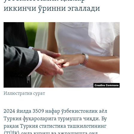
иккинчи ўринни эгаллади
Иллюстратив сурат
2024 йилда 3509 нафар ўзбекистонлик аёл
Туркия фуқароларига турмушга чиқди. Бу
рақам Туркия статистика ташкилотининг
(ТÜİК) оила қуриш ва ажрашишга оид