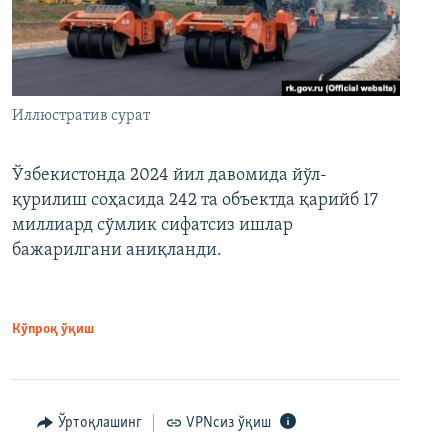
Иллюстратив сурат
Ўзбекистонда 2024 йил давомида йўл-
қурилиш соҳасида 242 та объектда қарийб 17
миллиард сўмлик сифатсиз ишлар
бажарилгани аниқланди.
Кўпроқ ўқиш
Ўртоқлашинг
VPNсиз ўқиш