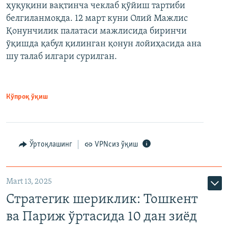
ҳуқуқини вақтинча чеклаб қўйиш тартиби
белгиланмоқда. 12 март куни Олий Мажлис
Қонунчилик палатаси мажлисида биринчи
ўқишда қабул қилинган қонун лойиҳасида ана
шу талаб илгари сурилган.
Кўпроқ ўқиш
Ўртоқлашинг
VPNсиз ўқиш
Mart 13, 2025
Стратегик шериклик: Тошкент
ва Париж ўртасида 10 дан зиёд