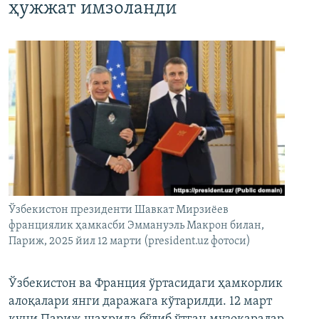
ҳужжат имзоланди
Ўзбекистон президенти Шавкат Мирзиёев
франциялик ҳамкасби Эммануэль Макрон билан,
Париж, 2025 йил 12 марти (president.uz фотоси)
Ўзбекистон ва Франция ўртасидаги ҳамкорлик
алоқалари янги даражага кўтарилди. 12 март