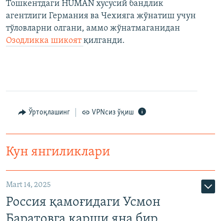
Тошкентдаги HUMAN хусусий бандлик
агентлиги Германия ва Чехияга жўнатиш учун
тўловларни олгани, аммо жўнатмаганидан
Озодликка шикоят
қилганди.
Ўртоқлашинг
VPNсиз ўқиш
Кун янгиликлари
Mart 14, 2025
Россия қамоғидаги Усмон
Баратовга қарши яна бир