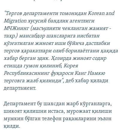
"Тергов департаменти томонидан Korean and
Migration хусусий бандлик агентлиги
МЧЖнинг (масъулияти чекланган жамият -
таҳр.) мансабдор шахсларига нисбатан
қўзғатилган жиноят иши бўйича дастлабки
тергов ҳаракатлари олиб борилаётгани ҳақида
хабар берган эдик. Ҳозирда жиноят содир
етишда гумон қилиниб, Корея
Республикасининг фуқароси Канг Намкю
терговга жалб қилинди",
деб хабар қилади
департамент.
Департамент бу шахсдан жарб кўрганларга,
шикоят қилишни истаса, мурожаат қилиши
мумкин бўлган телефон рақамларини эълон
қилди.