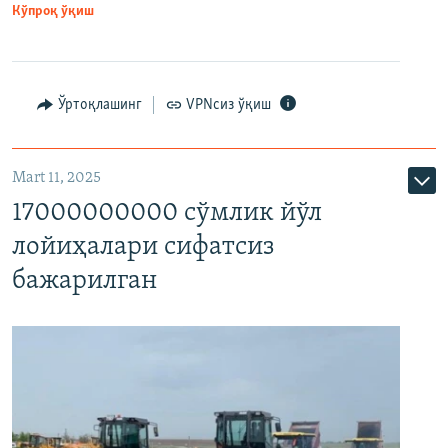
Кўпроқ ўқиш
Ўртоқлашинг
VPNсиз ўқиш
Mart 11, 2025
17000000000 сўмлик йўл
лойиҳалари сифатсиз
бажарилган