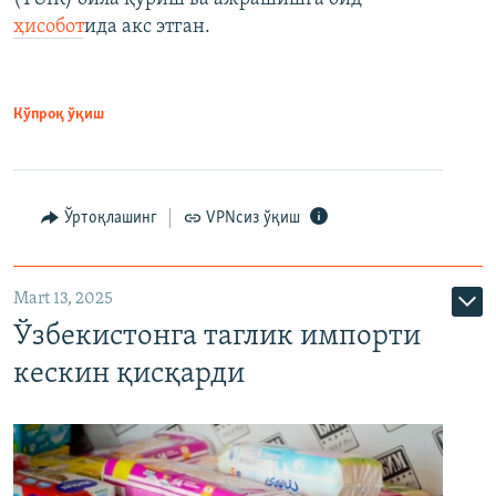
ҳисобот
ида акс этган.
Кўпроқ ўқиш
Ўртоқлашинг
VPNсиз ўқиш
Mart 13, 2025
Ўзбекистонга таглик импорти
кескин қисқарди