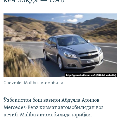
кечмоқда — ОАВ
Chevrolet Malibu автомобили
Ўзбекистон бош вазири Абдулла Арипов
Mercedes-Benz хизмат автомобилидан воз
кечиб, Malibu автомобилида юрибди.