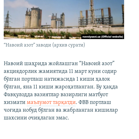
“Навоий азот” заводи (архив сурати)
Навоий шаҳрида жойлашган “Навоий азот”
акциядорлик жамиятида 11 март куни содир
бўлган портлаш натижасида 1 киши ҳалок
бўлган, яна 11 киши жароҳатланган. Бу ҳақда
Фавқулодда вазиятлар вазирлиги матбуот
хизмати
маълумот тарқатди
. ФВВ портлаш
чоғида нобуд бўлган ва жабрланган кишилар
шахсини очиқлаган эмас.