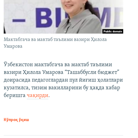
Мактабгача ва мактаб таълими вазири Ҳилола
Умарова
Ўзбекистон мактабгача ва мактаб таълими
вазири Ҳилола Умарова “Ташаббусли бюджет”
доирасида педагоглардан пул йиғиш ҳолатлари
кузатилса, тизим вакилларини бу ҳақда хабар
беришга
чақирди
.
Кўпроқ ўқиш