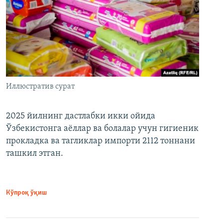
Иллюстратив сурат
2025 йилнинг дастлабки икки ойида
Ўзбекистонга аёллар ва болалар учун гигиеник
прокладка ва тагликлар импорти 2112 тоннани
ташкил этган.
Кўпроқ ўқиш