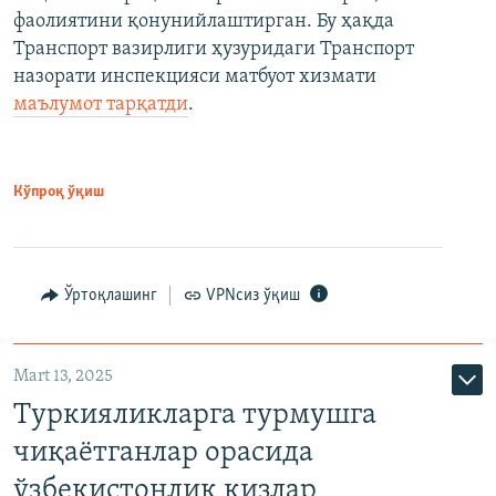
фаолиятини қонунийлаштирган. Бу ҳақда
Транспорт вазирлиги ҳузуридаги Транспорт
назорати инспекцияси матбуот хизмати
маълумот тарқатди
.
Кўпроқ ўқиш
Ўртоқлашинг
VPNсиз ўқиш
Mart 13, 2025
Туркияликларга турмушга
чиқаётганлар орасида
ўзбекистонлик қизлар