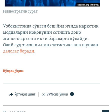
Иллюстратив сурат
Ўзбекистонда сўнгги беш йил ичида наркотик
моддаларни ноқонуний сотишга доир
жиноятлар сони икки бараварга кўпайди.
Олий суд эълон қилган статистика ана шундан
далолат беради
.
Кўпроқ ўқиш
Ўртоқлашинг
VPNсиз ўқиш