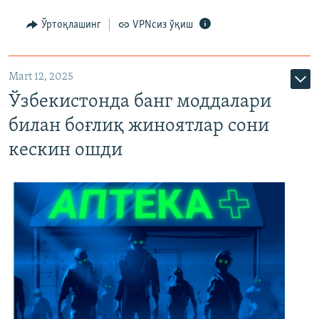
Ўртоқлашинг
VPNсиз ўқиш
Mart 12, 2025
Ўзбекистонда банг моддалари
билан боғлиқ жиноятлар сони
кескин ошди