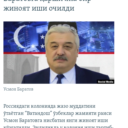
жиноят иши очилди
Усмон Баратов
Россиядаги колонияда жазо муддатини
ўтаётган “Ватандош” ўзбеклар жамияти раиси
Усмон Баратовга нисбатан янги жиноят иши
қўзғатилди. Эндиликда у колония иши тартиб-