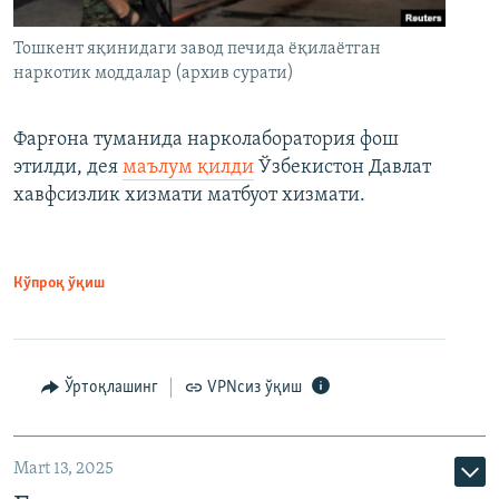
Тошкент яқинидаги завод печида ёқилаётган
наркотик моддалар (архив сурати)
Фарғона туманида нарколаборатория фош
этилди, дея
маълум қилди
Ўзбекистон Давлат
хавфсизлик хизмати матбуот хизмати.
Кўпроқ ўқиш
Ўртоқлашинг
VPNсиз ўқиш
Mart 13, 2025