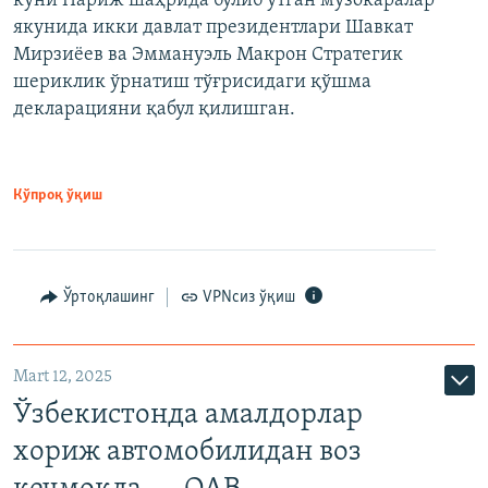
куни Париж шаҳрида бўлиб ўтган музокаралар
якунида икки давлат президентлари Шавкат
Мирзиёев ва Эммануэль Макрон Стратегик
шериклик ўрнатиш тўғрисидаги қўшма
декларацияни қабул қилишган.
Кўпроқ ўқиш
Ўртоқлашинг
VPNсиз ўқиш
Mart 12, 2025
Ўзбекистонда амалдорлар
хориж автомобилидан воз