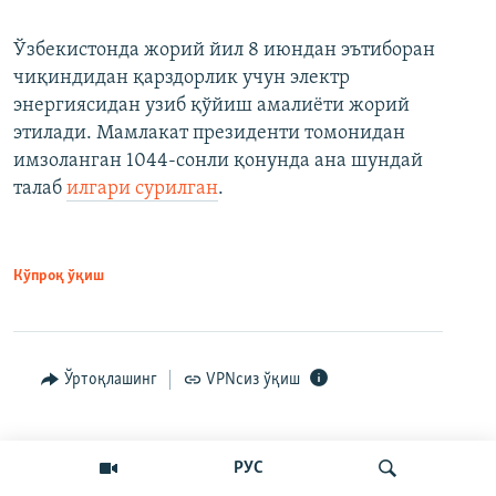
Ўзбекистонда жорий йил 8 июндан эътиборан
чиқиндидан қарздорлик учун электр
энергиясидан узиб қўйиш амалиёти жорий
этилади. Мамлакат президенти томонидан
имзоланган 1044-сонли қонунда ана шундай
талаб
илгари сурилган
.
Кўпроқ ўқиш
Ўртоқлашинг
VPNсиз ўқиш
РУС