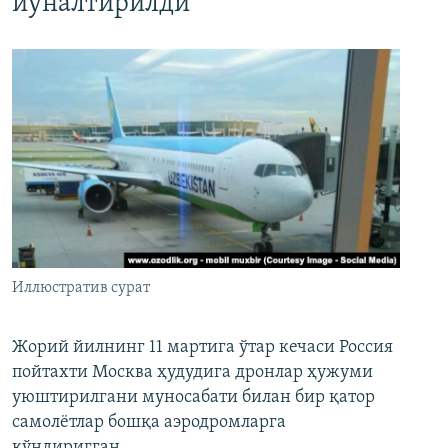
йўналтирилди
Иллюстратив сурат
Жорий йилнинг 11 мартига ўтар кечаси Россия
пойтахти Москва ҳудудига дронлар ҳужуми
уюштирилгани муносабати билан бир қатор
самолётлар бошқа аэродромларга
қўндиригган.