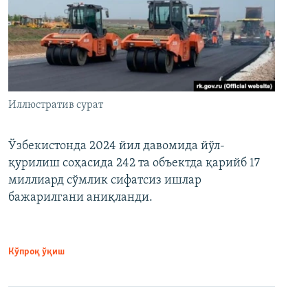
Иллюстратив сурат
Ўзбекистонда 2024 йил давомида йўл-
қурилиш соҳасида 242 та объектда қарийб 17
миллиард сўмлик сифатсиз ишлар
бажарилгани аниқланди.
Кўпроқ ўқиш