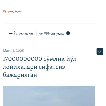
Кўпроқ ўқиш
Ўртоқлашинг
VPNсиз ўқиш
Mart 11, 2025
17000000000 сўмлик йўл
лойиҳалари сифатсиз
бажарилган