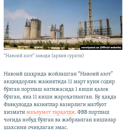
“Навоий азот” заводи (архив сурати)
Навоий шаҳрида жойлашган “Навоий азот”
акциядорлик жамиятида 11 март куни содир
бўлган портлаш натижасида 1 киши ҳалок
бўлган, яна 11 киши жароҳатланган. Бу ҳақда
Фавқулодда вазиятлар вазирлиги матбуот
хизмати
маълумот тарқатди
. ФВВ портлаш
чоғида нобуд бўлган ва жабрланган кишилар
шахсини очиқлаган эмас.