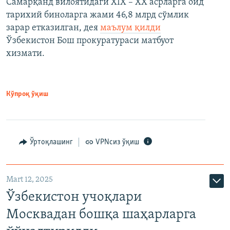
Самарқанд вилоятидаги XIX – XX асрларга оид
тарихий биноларга жами 46,8 млрд сўмлик
зарар етказилган, дея
маълум қилди
Ўзбекистон Бош прокуратураси матбуот
хизмати.
Кўпроқ ўқиш
Ўртоқлашинг
VPNсиз ўқиш
Mart 12, 2025
Ўзбекистон учоқлари
Москвадан бошқа шаҳарларга