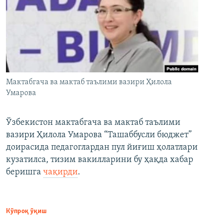
Мактабгача ва мактаб таълими вазири Ҳилола
Умарова
Ўзбекистон мактабгача ва мактаб таълими
вазири Ҳилола Умарова “Ташаббусли бюджет”
доирасида педагоглардан пул йиғиш ҳолатлари
кузатилса, тизим вакилларини бу ҳақда хабар
беришга
чақирди
.
Кўпроқ ўқиш