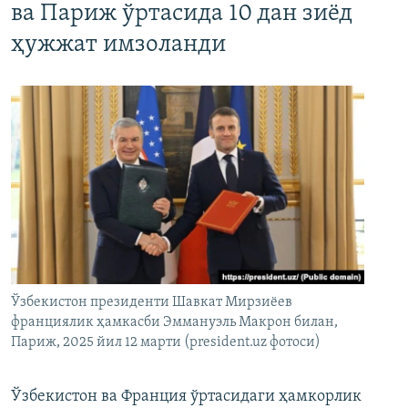
ва Париж ўртасида 10 дан зиёд
ҳужжат имзоланди
Ўзбекистон президенти Шавкат Мирзиёев
франциялик ҳамкасби Эммануэль Макрон билан,
Париж, 2025 йил 12 марти (president.uz фотоси)
Ўзбекистон ва Франция ўртасидаги ҳамкорлик