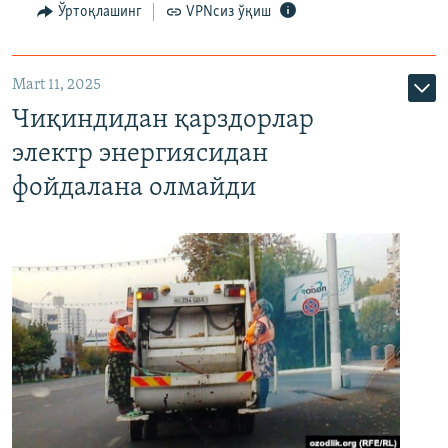
Ўртоқлашинг
VPNсиз ўқиш
Mart 11, 2025
Чиқиндидан қарздорлар
электр энергиясидан
фойдалана олмайди