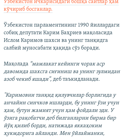
Ўзбекистон ичкарисидаги бошқа сайтлар ҳам
кўчириб босганлар.
Ўзбекистон парламентининг 1990 йиллардаги
собиқ депутати Карим Баҳриев мақоласида
Ислом Каримов шахси ва унинг танқидга
салбий муносабати ҳақида сўз боради.
Мақолада
“мамлакат кейинги чорак аср
давомида шахсга сиғиниш ва унинг зулмидан
азоб чекиб яшади”,
деб таъкидланади.
"Каримовни танқид қилувчилар борлигида у
анчайин синчков ишларди, бу унинг ўзи учун
ҳам, бутун жамият учун ҳам фойдали эди. У
ўзига рақобатчи деб билганларни бирма бир
йўқ қилиб борди, натижада яккаҳоким
ҳукмдорига айланди. Мен ўйлайманки,