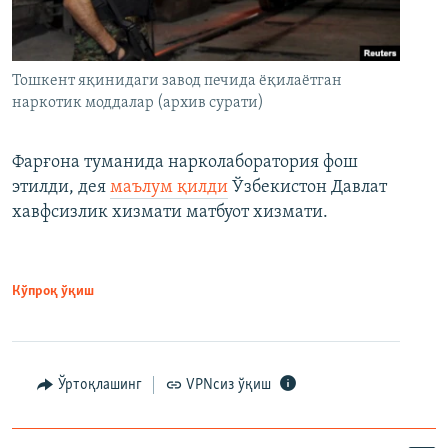
Тошкент яқинидаги завод печида ёқилаётган
наркотик моддалар (архив сурати)
Фарғона туманида нарколаборатория фош
этилди, дея
маълум қилди
Ўзбекистон Давлат
хавфсизлик хизмати матбуот хизмати.
Кўпроқ ўқиш
Ўртоқлашинг
VPNсиз ўқиш