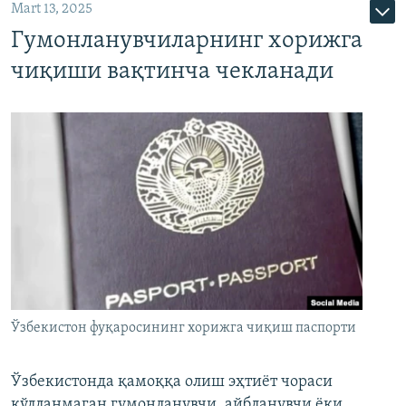
Mart 13, 2025
Гумонланувчиларнинг хорижга
чиқиши вақтинча чекланади
Ўзбекистон фуқаросининг хорижга чиқиш паспорти
Ўзбекистонда қамоққа олиш эҳтиёт чораси
қўлланмаган гумонланувчи, айбланувчи ёки