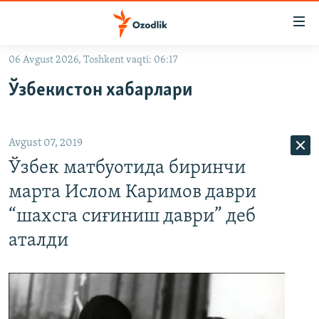
Линклар
Бош
мавзуларга
06 Avgust 2026, Toshkent vaqti: 06:17
ўтинг
OZODLIK SURISHTIRUVLARI
Асосий
Ўзбекистон хабарлари
OZODVIDEO
навигацияга
ўтинг
OZODARXIV
Қидиришга
Avgust 07, 2019
ўтинг
На русском
Ўзбек матбуотида биринчи
марта Ислом Каримов даври
ИЖТИМОИЙ ТАРМОҚЛАР
“шахсга сиғиниш даври” деб
аталди
Озодлик бошқа тилларда