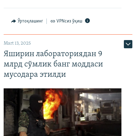
Ўртоқлашинг
VPNсиз ўқиш
Mart 13, 2025
Яширин лабораториядан 9
млрд сўмлик банг моддаси
мусодара этилди