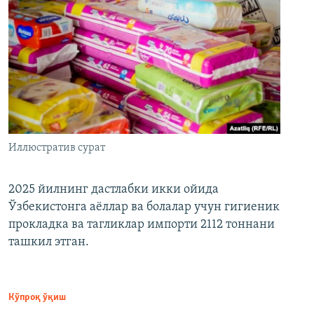
Иллюстратив сурат
2025 йилнинг дастлабки икки ойида
Ўзбекистонга аёллар ва болалар учун гигиеник
прокладка ва тагликлар импорти 2112 тоннани
ташкил этган.
Кўпроқ ўқиш