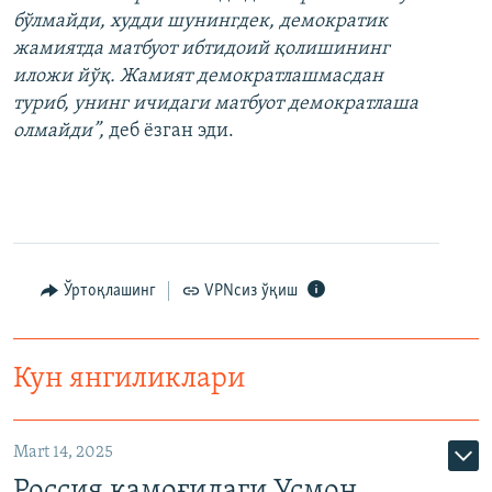
бўлмайди, худди шунингдек, демократик
жамиятда матбуот ибтидоий қолишининг
иложи йўқ. Жамият демократлашмасдан
туриб, унинг ичидаги матбуот демократлаша
олмайди”,
деб ёзган эди.
Ўртоқлашинг
VPNсиз ўқиш
Кун янгиликлари
Mart 14, 2025
Россия қамоғидаги Усмон