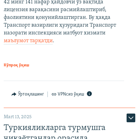
42 минг 141 нафар ҳайдовчи ўз вақтида
лицензия варақасини расмийлаштириб,
фаолиятини қонунийлаштирган. Бу ҳақда
Транспорт вазирлиги ҳузуридаги Транспорт
назорати инспекцияси матбуот хизмати
маълумот тарқатди
.
Кўпроқ ўқиш
Ўртоқлашинг
VPNсиз ўқиш
Mart 13, 2025
Туркияликларга турмушга
чиқаётганлар орасида