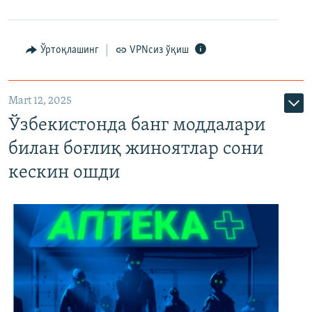
Ўртоқлашинг
VPNсиз ўқиш
Mart 12, 2025
Ўзбекистонда банг моддалари
билан боғлиқ жиноятлар сони
кескин ошди