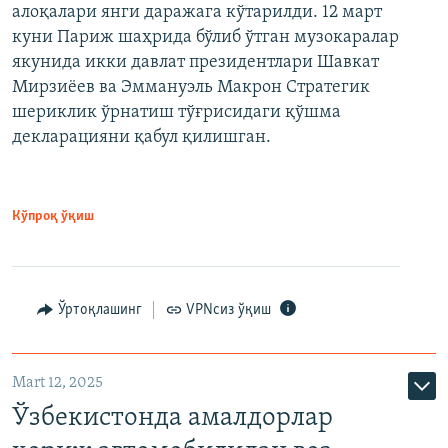
алоқалари янги даражага кўтарилди. 12 март
куни Париж шаҳрида бўлиб ўтган музокаралар
якунида икки давлат президентлари Шавкат
Мирзиёев ва Эммануэль Макрон Стратегик
шериклик ўрнатиш тўғрисидаги қўшма
декларацияни қабул қилишган.
Кўпроқ ўқиш
Ўртоқлашинг
VPNсиз ўқиш
Mart 12, 2025
Ўзбекистонда амалдорлар