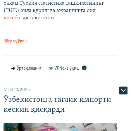
рақам Туркия статистика ташкилотининг
(ТÜİК) оила қуриш ва ажрашишга оид
ҳисобот
ида акс этган.
Кўпроқ ўқиш
Ўртоқлашинг
VPNсиз ўқиш
Mart 13, 2025
Ўзбекистонга таглик импорти
кескин қисқарди