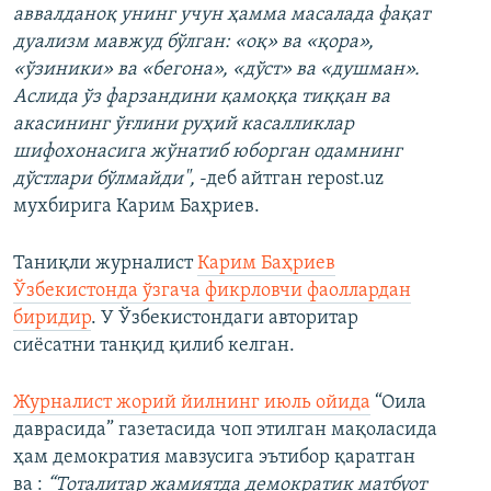
аввалданоқ унинг учун ҳамма масалада фақат
дуализм мавжуд бўлган: «оқ» ва «қора»,
«ўзиники» ва «бегона», «дўст» ва «душман».
Аслида ўз фарзандини қамоққа тиққан ва
акасининг ўғлини руҳий касалликлар
шифохонасига жўнатиб юборган одамнинг
дўстлари бўлмайди",
-деб айтган repost.uz
мухбирига Карим Баҳриев.
Таниқли журналист
Карим Баҳриев
Ўзбекистонда ўзгача фикрловчи фаоллардан
биридир
. У Ўзбекистондаги авторитар
сиёсатни танқид қилиб келган.
Журналист жорий йилнинг июль ойида
“Оила
даврасида” газетасида чоп этилган мақоласида
ҳам демократия мавзусига эътибор қаратган
ва :
“Тоталитар жамиятда демократик матбуот