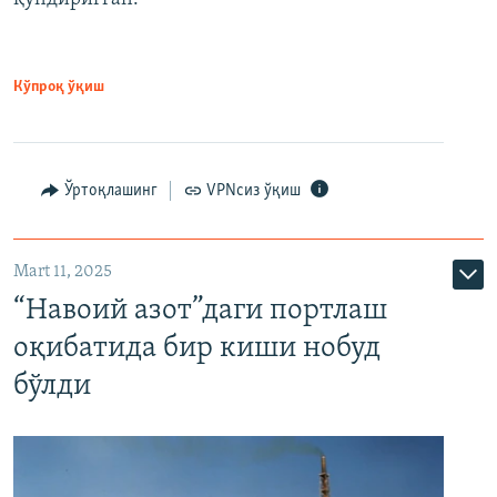
Кўпроқ ўқиш
Ўртоқлашинг
VPNсиз ўқиш
Mart 11, 2025
“Навоий азот”даги портлаш
оқибатида бир киши нобуд
бўлди