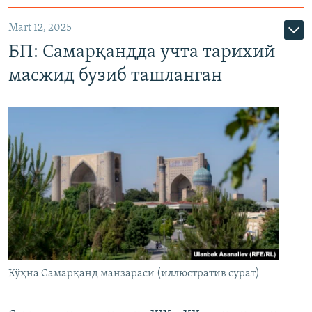
Mart 12, 2025
БП: Самарқандда учта тарихий
масжид бузиб ташланган
Кўҳна Самарқанд манзараси (иллюстратив сурат)