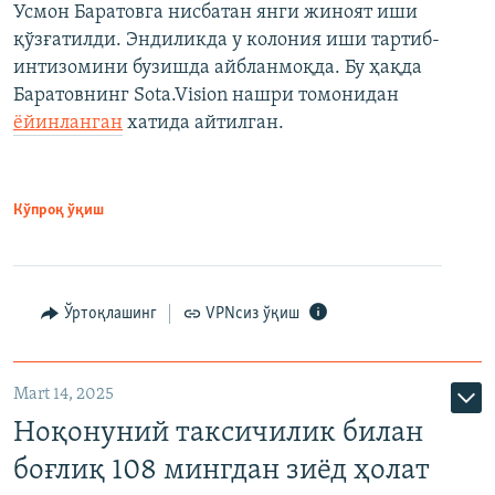
Усмон Баратовга нисбатан янги жиноят иши
қўзғатилди. Эндиликда у колония иши тартиб-
интизомини бузишда айбланмоқда. Бу ҳақда
Баратовнинг Sota.Vision нашри томонидан
ёйинланган
хатида айтилган.
Кўпроқ ўқиш
Ўртоқлашинг
VPNсиз ўқиш
Mart 14, 2025
Ноқонуний таксичилик билан
боғлиқ 108 мингдан зиёд ҳолат