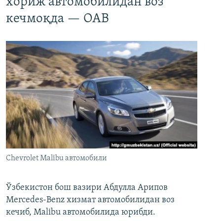
хориж автомобилидан воз
кечмоқда — ОАВ
Chevrolet Malibu автомобили
Ўзбекистон бош вазири Абдулла Арипов
Mercedes-Benz хизмат автомобилидан воз
кечиб, Malibu автомобилида юрибди.