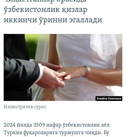
ўзбекистонлик қизлар
иккинчи ўринни эгаллади
Иллюстратив сурат
2024 йилда 3509 нафар ўзбекистонлик аёл
Туркия фуқароларига турмушга чиқди. Бу