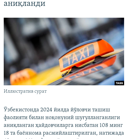
аниқланди
Иллюстратив сурат
Ўзбекистонда 2024 йилда йўловчи ташиш
фаолияти билан ноқонуний шуғулланганлиги
аниқланган ҳайдовчиларга нисбатан 108 минг
18 та баённома расмийлаштирилган, натижада