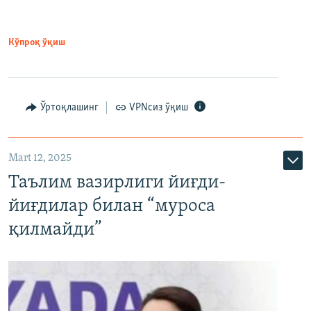
Кўпроқ ўқиш
Ўртоқлашинг
VPNсиз ўқиш
Mart 12, 2025
Таълим вазирлиги йиғди-
йиғдилар билан “муроса
қилмайди”