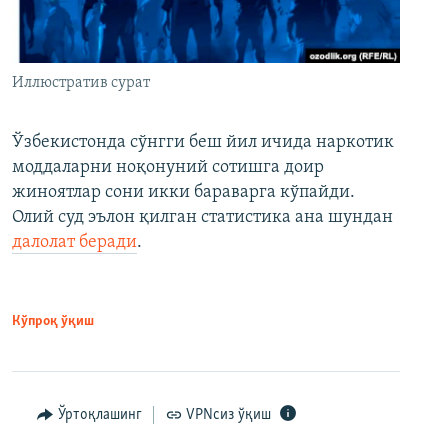
Иллюстратив сурат
Ўзбекистонда сўнгги беш йил ичида наркотик
моддаларни ноқонуний сотишга доир
жиноятлар сони икки бараварга кўпайди.
Олий суд эълон қилган статистика ана шундан
далолат беради
.
Кўпроқ ўқиш
Ўртоқлашинг
VPNсиз ўқиш