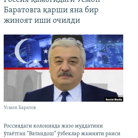
Баратовга қарши яна бир
жиноят иши очилди
Усмон Баратов
Россиядаги колонияда жазо муддатини
ўтаётган “Ватандош” ўзбеклар жамияти раиси