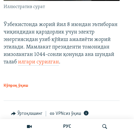
Иллюстратив сурат
Ўзбекистонда жорий йил 8 июндан эътиборан
чиқиндидан қарздорлик учун электр
энергиясидан узиб қўйиш амалиёти жорий
этилади. Мамлакат президенти томонидан
имзоланган 1044-сонли қонунда ана шундай
талаб
илгари сурилган
.
Кўпроқ ўқиш
Ўртоқлашинг
VPNсиз ўқиш
РУС