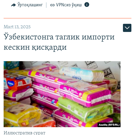
Ўртоқлашинг
VPNсиз ўқиш
Mart 13, 2025
Ўзбекистонга таглик импорти
кескин қисқарди
Иллюстратив сурат