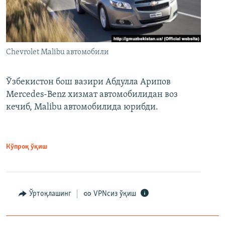
Chevrolet Malibu автомобили
Ўзбекистон бош вазири Абдулла Арипов
Mercedes-Benz хизмат автомобилидан воз
кечиб, Malibu автомобилида юрибди.
Кўпроқ ўқиш
Ўртоқлашинг
VPNсиз ўқиш