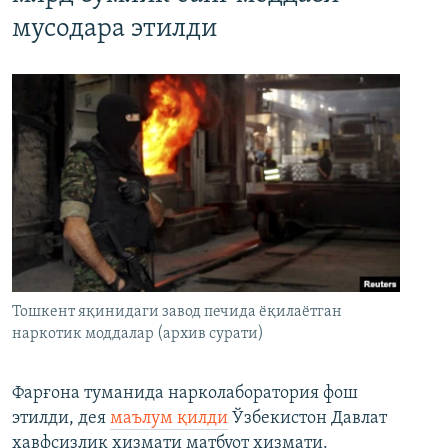
мусодара этилди
Тошкент яқинидаги завод печида ёқилаётган
наркотик моддалар (архив сурати)
Фарғона туманида нарколаборатория фош
этилди, дея
маълум қилди
Ўзбекистон Давлат
хавфсизлик хизмати матбуот хизмати.