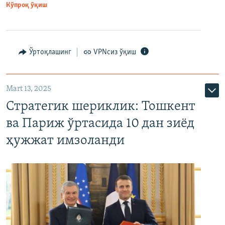
Кўпроқ ўқиш
Ўртоқлашинг
VPNсиз ўқиш
Mart 13, 2025
Стратегик шериклик: Тошкент
ва Париж ўртасида 10 дан зиёд
ҳужжат имзоланди