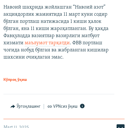
Навоий шаҳрида жойлашган “Навоий азот”
акциядорлик жамиятида 11 март куни содир
бўлган портлаш натижасида 1 киши ҳалок
бўлган, яна 11 киши жароҳатланган. Бу ҳақда
Фавқулодда вазиятлар вазирлиги матбуот
хизмати
маълумот тарқатди
. ФВВ портлаш
чоғида нобуд бўлган ва жабрланган кишилар
шахсини очиқлаган эмас.
Кўпроқ ўқиш
Ўртоқлашинг
VPNсиз ўқиш
Mart 11, 2025