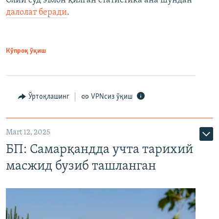
Олий суд эълон қилган статистика ана шундан
далолат беради
.
Кўпроқ ўқиш
Ўртоқлашинг
VPNсиз ўқиш
Mart 12, 2025
БП: Самарқандда учта тарихий
масжид бузиб ташланган