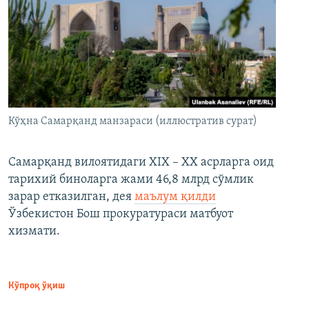
Кўҳна Самарқанд манзараси (иллюстратив сурат)
Самарқанд вилоятидаги XIX – XX асрларга оид
тарихий биноларга жами 46,8 млрд сўмлик
зарар етказилган, дея
маълум қилди
Ўзбекистон Бош прокуратураси матбуот
хизмати.
Кўпроқ ўқиш