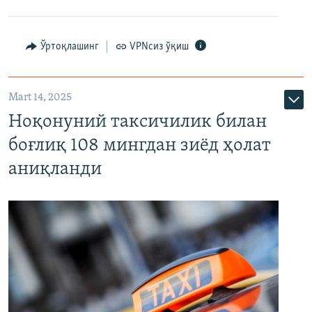
Ўртоқлашинг
VPNсиз ўқиш
Mart 14, 2025
Ноқонуний таксичилик билан
боғлиқ 108 мингдан зиёд ҳолат
аниқланди