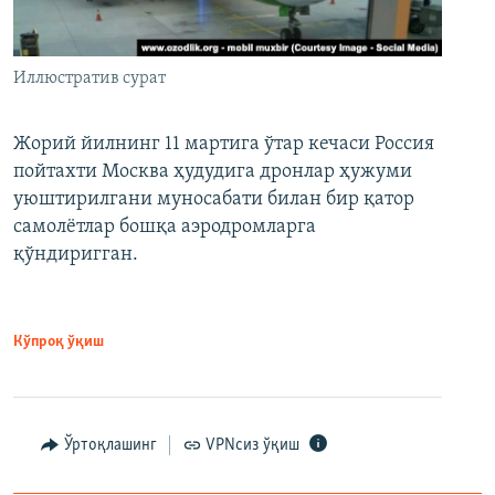
Иллюстратив сурат
Жорий йилнинг 11 мартига ўтар кечаси Россия
пойтахти Москва ҳудудига дронлар ҳужуми
уюштирилгани муносабати билан бир қатор
самолётлар бошқа аэродромларга
қўндиригган.
Кўпроқ ўқиш
Ўртоқлашинг
VPNсиз ўқиш