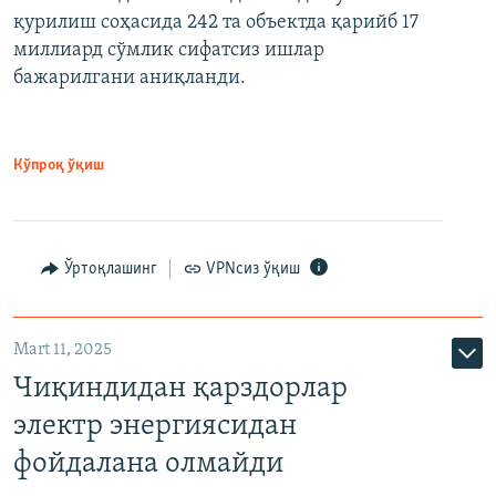
қурилиш соҳасида 242 та объектда қарийб 17
миллиард сўмлик сифатсиз ишлар
бажарилгани аниқланди.
Кўпроқ ўқиш
Ўртоқлашинг
VPNсиз ўқиш
Mart 11, 2025
Чиқиндидан қарздорлар
электр энергиясидан
фойдалана олмайди