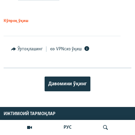
Кўпроқ ўқиш
Ўртоқлашинг
VPNсиз ўқиш
Давомини ўқинг
ИЖТИМОИЙ ТАРМОҚЛАР
РУС