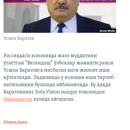
Усмон Баратов
Россиядаги колонияда жазо муддатини
ўтаётган “Ватандош” ўзбеклар жамияти раиси
Усмон Баратовга нисбатан янги жиноят иши
қўзғатилди. Эндиликда у колония иши тартиб-
интизомини бузишда айбланмоқда. Бу ҳақда
Баратовнинг Sota.Vision нашри томонидан
ёйинланган
хатида айтилган.
Кўпроқ ўқиш