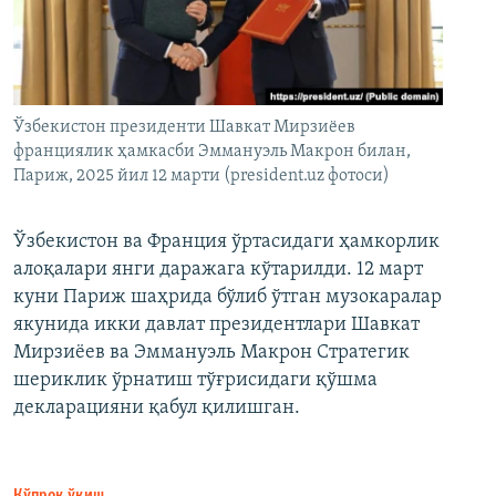
Ўзбекистон президенти Шавкат Мирзиёев
франциялик ҳамкасби Эммануэль Макрон билан,
Париж, 2025 йил 12 марти (president.uz фотоси)
Ўзбекистон ва Франция ўртасидаги ҳамкорлик
алоқалари янги даражага кўтарилди. 12 март
куни Париж шаҳрида бўлиб ўтган музокаралар
якунида икки давлат президентлари Шавкат
Мирзиёев ва Эммануэль Макрон Стратегик
шериклик ўрнатиш тўғрисидаги қўшма
декларацияни қабул қилишган.
Кўпроқ ўқиш