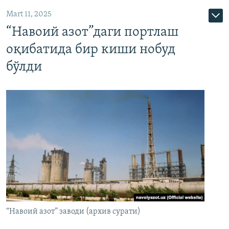
Mart 11, 2025
“Навоий азот”даги портлаш
оқибатида бир киши нобуд
бўлди
“Навоий азот” заводи (архив сурати)