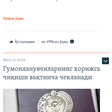
Кўпроқ ўқиш
Ўртоқлашинг
VPNсиз ўқиш
Mart 13, 2025
Гумонланувчиларнинг хорижга
чиқиши вақтинча чекланади