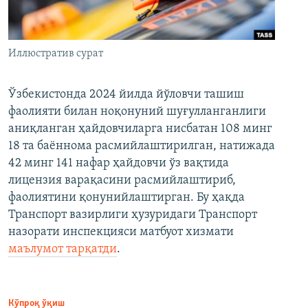
Иллюстратив сурат
Ўзбекистонда 2024 йилда йўловчи ташиш
фаолияти билан ноқонуний шуғулланганлиги
аниқланган ҳайдовчиларга нисбатан 108 минг
18 та баённома расмийлаштирилган, натижада
42 минг 141 нафар ҳайдовчи ўз вақтида
лицензия варақасини расмийлаштириб,
фаолиятини қонунийлаштирган. Бу ҳақда
Транспорт вазирлиги ҳузуридаги Транспорт
назорати инспекцияси матбуот хизмати
маълумот тарқатди
.
Кўпроқ ўқиш