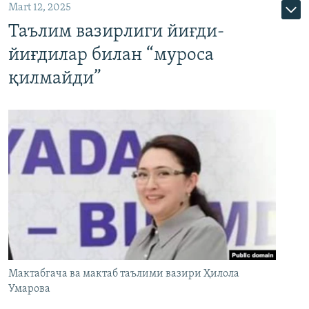
Mart 12, 2025
Таълим вазирлиги йиғди-
йиғдилар билан “муроса
қилмайди”
Мактабгача ва мактаб таълими вазири Ҳилола
Умарова