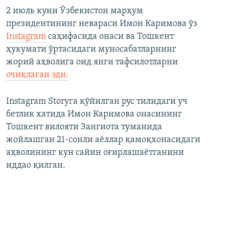
2 июль куни Ўзбекистон марҳум
президентининг невараси Имон Каримова ўз
Instagram
саҳифасида онаси ва Тошкент
ҳукумати ўртасидаги муносабатларнинг
жорий аҳволига оид янги тафсилотларни
очиқлаган эди.
Instagram Storyга қўйилган рус тилидаги уч
бетлик хатида Имон Каримова онасининг
Тошкент вилояти Зангиота туманида
жойлашган 21-сонли аëллар қамоқхонасидаги
аҳволининг кун сайин оғирлашаëтганини
иддао қилган.