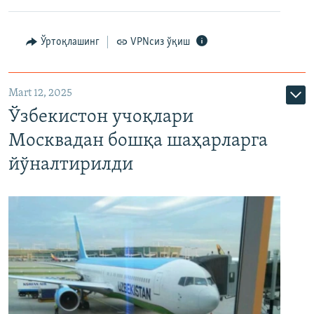
Ўртоқлашинг
VPNсиз ўқиш
Mart 12, 2025
Ўзбекистон учоқлари
Москвадан бошқа шаҳарларга
йўналтирилди