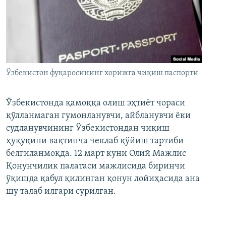
Ўзбекистон фуқаросининг хорижга чиқиш паспорти
Ўзбекистонда қамоққа олиш эҳтиёт чораси
қўлланмаган гумонланувчи, айбланувчи ёки
судланувчининг Ўзбекистондан чиқиш
ҳуқуқини вақтинча чеклаб қўйиш тартиби
белгиланмоқда. 12 март куни Олий Мажлис
Қонунчилик палатаси мажлисида биринчи
ўқишда қабул қилинган қонун лойиҳасида ана
шу талаб илгари сурилган.