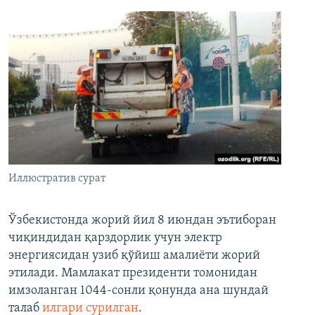
Иллюстратив сурат
Ўзбекистонда жорий йил 8 июндан эътиборан
чиқиндидан қарздорлик учун электр
энергиясидан узиб қўйиш амалиёти жорий
этилади. Мамлакат президенти томонидан
имзоланган 1044-сонли қонунда ана шундай
талаб
илгари сурилган
.