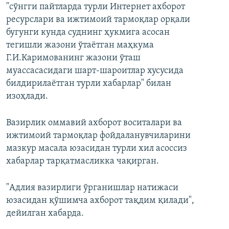
"cўнгги пайтларда турли Интернет ахборот
ресурслари ва ижтимоий тармоқлар орқали
бугунги кунда суднинг ҳукмига асосан
тегишли жазони ўтаётган маҳкума
Г.И.Каримованинг жазони ўташ
муассасасидаги шарт-шароитлар хусусида
билдирилаётган турли хабарлар" билан
изоҳлади.
Вазирлик оммавий ахборот воситалари ва
ижтимоий тармоқлар фойдаланувчиларини
мазкур масала юзасидан турли хил асоссиз
хабарлар тарқатмасликка чақирган.
"Адлия вазирлиги ўрганишлар натижаси
юзасидан қўшимча ахборот тақдим қилади",
дейилган хабарда.