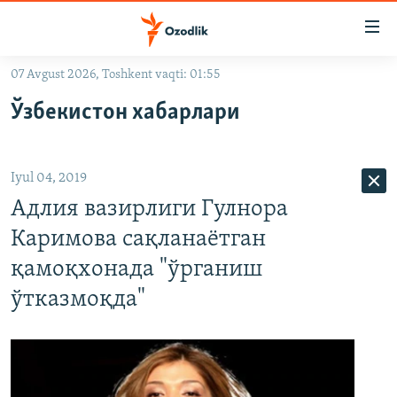
Линклар
Бош
мавзуларга
07 Avgust 2026, Toshkent vaqti: 01:55
ўтинг
OZODLIK SURISHTIRUVLARI
Асосий
Ўзбекистон хабарлари
OZODVIDEO
навигацияга
ўтинг
OZODARXIV
Қидиришга
Iyul 04, 2019
ўтинг
На русском
Адлия вазирлиги Гулнора
Каримова сақланаётган
ИЖТИМОИЙ ТАРМОҚЛАР
қамоқхонада "ўрганиш
ўтказмоқда"
Озодлик бошқа тилларда