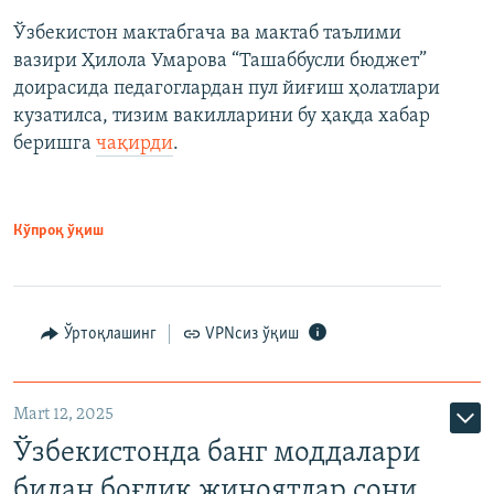
Ўзбекистон мактабгача ва мактаб таълими
вазири Ҳилола Умарова “Ташаббусли бюджет”
доирасида педагоглардан пул йиғиш ҳолатлари
кузатилса, тизим вакилларини бу ҳақда хабар
беришга
чақирди
.
Кўпроқ ўқиш
Ўртоқлашинг
VPNсиз ўқиш
Mart 12, 2025
Ўзбекистонда банг моддалари
билан боғлиқ жиноятлар сони