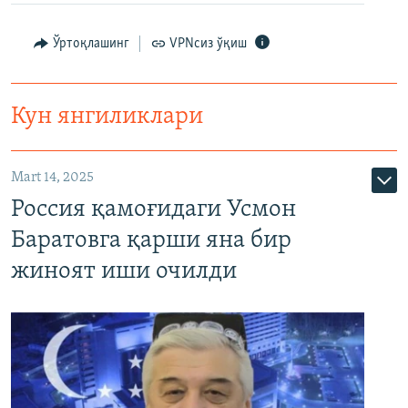
Ўртоқлашинг
VPNсиз ўқиш
Кун янгиликлари
Mart 14, 2025
Россия қамоғидаги Усмон
Баратовга қарши яна бир
жиноят иши очилди