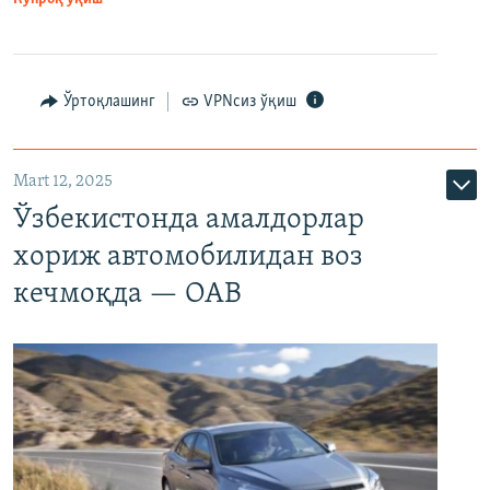
Ўртоқлашинг
VPNсиз ўқиш
Mart 12, 2025
Ўзбекистонда амалдорлар
хориж автомобилидан воз
кечмоқда — ОАВ