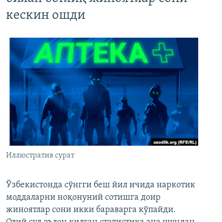
кескин ошди
Иллюстратив сурат
Ўзбекистонда сўнгги беш йил ичида наркотик
моддаларни ноқонуний сотишга доир
жиноятлар сони икки бараварга кўпайди.