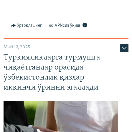
Ўртоқлашинг
VPNсиз ўқиш
Mart 13, 2025
Туркияликларга турмушга
чиқаётганлар орасида
ўзбекистонлик қизлар
иккинчи ўринни эгаллади