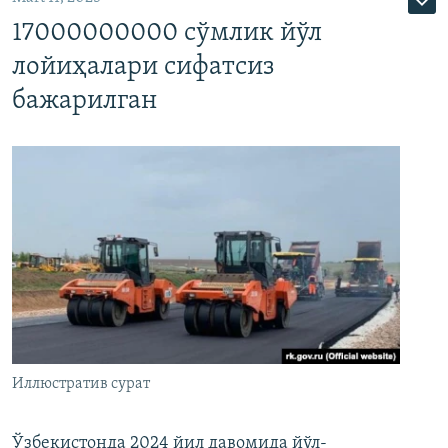
17000000000 сўмлик йўл
лойиҳалари сифатсиз
бажарилган
Иллюстратив сурат
Ўзбекистонда 2024 йил давомида йўл-