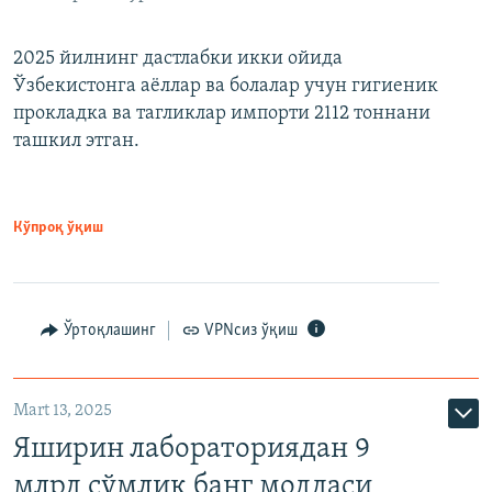
2025 йилнинг дастлабки икки ойида
Ўзбекистонга аёллар ва болалар учун гигиеник
прокладка ва тагликлар импорти 2112 тоннани
ташкил этган.
Кўпроқ ўқиш
Ўртоқлашинг
VPNсиз ўқиш
Mart 13, 2025
Яширин лабораториядан 9
млрд сўмлик банг моддаси