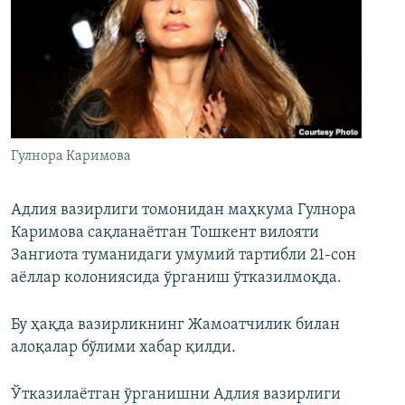
Гулнора Каримова
Адлия вазирлиги томонидан маҳкума Гулнора
Каримова сақланаётган Тошкент вилояти
Зангиота туманидаги умумий тартибли 21-сон
аёллар колониясида ўрганиш ўтказилмоқда.
Бу ҳақда вазирликнинг Жамоатчилик билан
алоқалар бўлими хабар қилди.
Ўтказилаётган ўрганишни Адлия вазирлиги