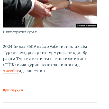
Иллюстратив сурат
2024 йилда 3509 нафар ўзбекистонлик аёл
Туркия фуқароларига турмушга чиқди. Бу
рақам Туркия статистика ташкилотининг
(ТÜİК) оила қуриш ва ажрашишга оид
ҳисобот
ида акс этган.
Кўпроқ ўқиш