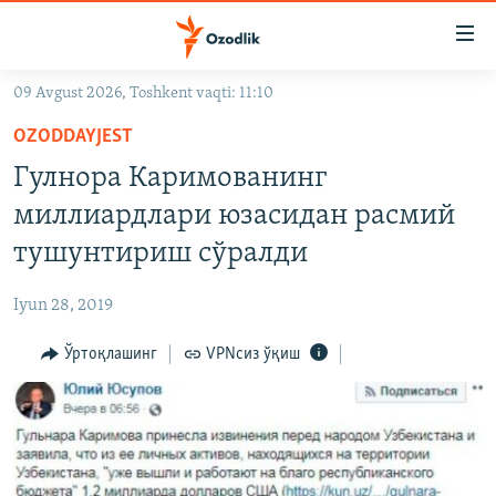
Линклар
Бош
мавзуларга
09 Avgust 2026, Toshkent vaqti: 11:10
ўтинг
OZODLIK SURISHTIRUVLARI
Асосий
OZODDAYJEST
OZODVIDEO
навигацияга
Гулнора Каримованинг
ўтинг
OZODARXIV
миллиардлари юзасидан расмий
Қидиришга
ўтинг
тушунтириш сўралди
На русском
Iyun 28, 2019
ИЖТИМОИЙ ТАРМОҚЛАР
Ўртоқлашинг
VPNсиз ўқиш
Озодлик бошқа тилларда