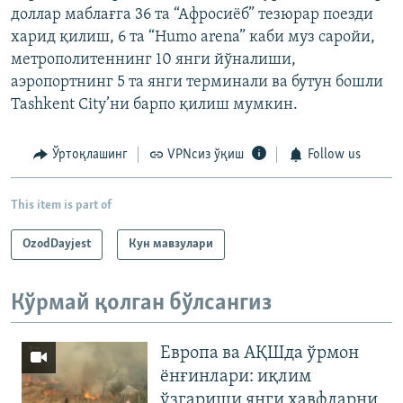
доллар маблағга 36 та “Афросиёб” тезюрар поезди
харид қилиш, 6 та “Humo arena” каби муз саройи,
метрополитеннинг 10 янги йўналиши,
аэропортнинг 5 та янги терминали ва бутун бошли
Tashkent City’ни барпо қилиш мумкин.
Ўртоқлашинг
VPNсиз ўқиш
Follow us
This item is part of
OzodDayjest
Кун мавзулари
Кўрмай қолган бўлсангиз
Европа ва АҚШда ўрмон
ёнғинлари: иқлим
ўзгариши янги хавфларни