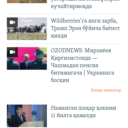
кучайтирмоқда
Wildberries’га янги зарба,
Трамп Эрон бўйича баёнот
қилди
OZODNEWS: Мирзиёев
Қирғизистонда —
Чашмадан пенсия
битимигача | Украинага
босқин
Бошқа видеолар
Наманган шаҳар ҳокими
11 йилга қамалди