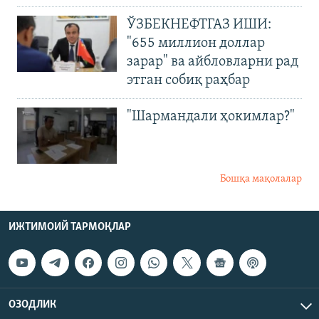
ЎЗБЕКНЕФТГАЗ ИШИ:
"655 миллион доллар
зарар" ва айбловларни рад
этган собиқ раҳбар
"Шармандали ҳокимлар?"
Бошқа мақолалар
ИЖТИМОИЙ ТАРМОҚЛАР
ОЗОДЛИК