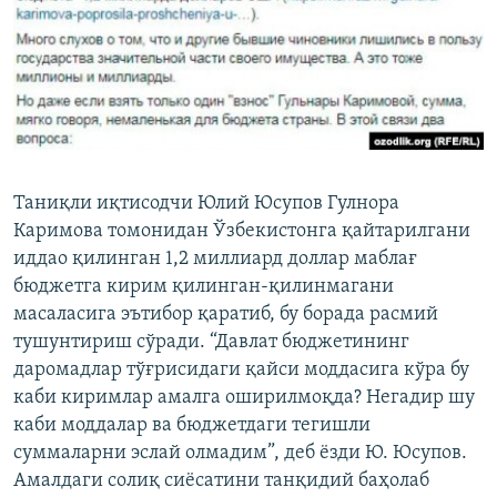
Таниқли иқтисодчи Юлий Юсупов Гулнора
Каримова томонидан Ўзбекистонга қайтарилгани
иддао қилинган 1,2 миллиард доллар маблағ
бюджетга кирим қилинган-қилинмагани
масаласига эътибор қаратиб, бу борада расмий
тушунтириш сўради. “Давлат бюджетининг
даромадлар тўғрисидаги қайси моддасига кўра бу
каби киримлар амалга оширилмоқда? Негадир шу
каби моддалар ва бюджетдаги тегишли
суммаларни эслай олмадим”, деб ёзди Ю. Юсупов.
Амалдаги солиқ сиёсатини танқидий баҳолаб