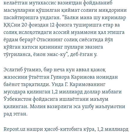
келаётган мутахассис вазиятдан фойдаланиб
масъулларни қўшилган қиймат солиғи миқдорини
пасайтиришга ундаган. “Балки мана шу киримлар
ҚҚСни 20 фоиздан 12 фоизга туширишга етар ва
солиқ ислоҳотидаги асосий муаммони ҳал этишга
ёрдам берар? Отасининг солиқ сиёсатида йўл
қўйган хатоси қизининг пуллари эвазига
тўғриланса, ёмон эмас-ку”, деб ёзган у.
Эслатиб ўтамиз, бир неча кун аввал қамоқ
жазосини ўтаётган Гулнора Каримова номидан
баёнот тарқатилди. Унда Г. Каримованинг
мусодара қилинган 1,2 миллиард доллар маблағи
Ўзбекистон фойдасига ишлаётгани маълум
қилинган. Молия вазирлиги эса ушбу маълумотни
рад этган.
Repost.uz нашри ҳисоб-китобига кўра, 1,2 миллиард