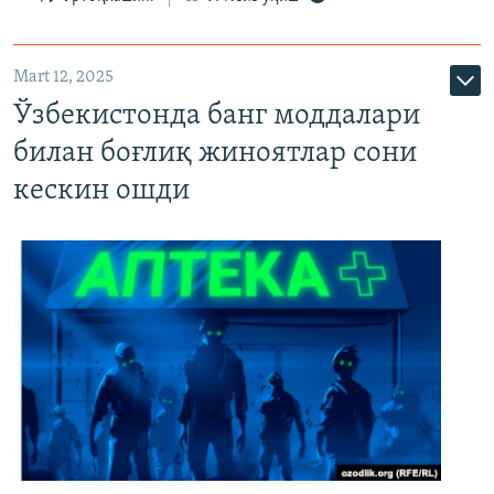
Mart 12, 2025
Ўзбекистонда банг моддалари
билан боғлиқ жиноятлар сони
кескин ошди