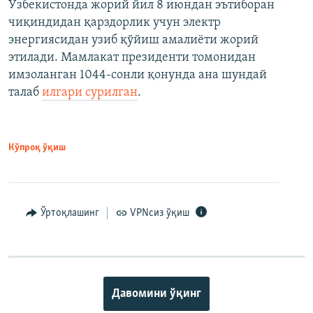
Ўзбекистонда жорий йил 8 июндан эътиборан
чиқиндидан қарздорлик учун электр
энергиясидан узиб қўйиш амалиёти жорий
этилади. Мамлакат президенти томонидан
имзоланган 1044-сонли қонунда ана шундай
талаб
илгари сурилган
.
Кўпроқ ўқиш
Ўртоқлашинг
VPNсиз ўқиш
Давомини ўқинг