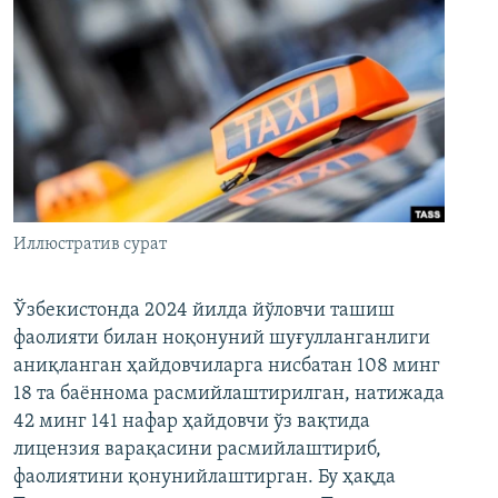
Иллюстратив сурат
Ўзбекистонда 2024 йилда йўловчи ташиш
фаолияти билан ноқонуний шуғулланганлиги
аниқланган ҳайдовчиларга нисбатан 108 минг
18 та баённома расмийлаштирилган, натижада
42 минг 141 нафар ҳайдовчи ўз вақтида
лицензия варақасини расмийлаштириб,
фаолиятини қонунийлаштирган. Бу ҳақда