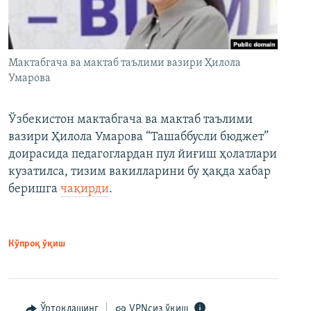
Мактабгача ва мактаб таълими вазири Ҳилола
Умарова
Ўзбекистон мактабгача ва мактаб таълими
вазири Ҳилола Умарова “Ташаббусли бюджет”
доирасида педагоглардан пул йиғиш ҳолатлари
кузатилса, тизим вакилларини бу ҳақда хабар
беришга
чақирди
.
Кўпроқ ўқиш
Ўртоқлашинг
VPNсиз ўқиш