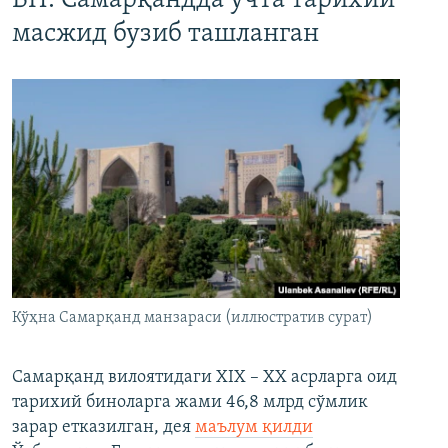
БП: Самарқандда учта тарихий
масжид бузиб ташланган
Кўҳна Самарқанд манзараси (иллюстратив сурат)
Самарқанд вилоятидаги XIX – XX асрларга оид
тарихий биноларга жами 46,8 млрд сўмлик
зарар етказилган, дея
маълум қилди