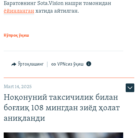
Баратовнинг Sota.Vision нашри томонидан
ёйинланган
хатида айтилган.
Кўпроқ ўқиш
Ўртоқлашинг
VPNсиз ўқиш
Mart 14, 2025
Ноқонуний таксичилик билан
боғлиқ 108 мингдан зиёд ҳолат
аниқланди