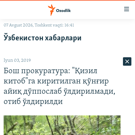
Линклар
Бош
мавзуларга
07 Avgust 2026, Toshkent vaqti: 16:41
ўтинг
OZODLIK SURISHTIRUVLARI
Асосий
Ўзбекистон хабарлари
OZODVIDEO
навигацияга
ўтинг
OZODARXIV
Қидиришга
Iyun 03, 2019
ўтинг
На русском
Бош прокуратура: "Қизил
китоб"га киритилган қўнғир
ИЖТИМОИЙ ТАРМОҚЛАР
айиқ дўппослаб ўлдирилмади,
отиб ўлдирилди
Озодлик бошқа тилларда