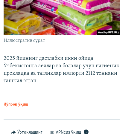
Иллюстратив сурат
2025 йилнинг дастлабки икки ойида
Ўзбекистонга аёллар ва болалар учун гигиеник
прокладка ва тагликлар импорти 2112 тоннани
ташкил этган.
Кўпроқ ўқиш
Ўртоқлашинг
VPNсиз ўқиш