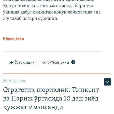
Қонунчилик палатаси мажлисида биринчи
ўқишда қабул қилинган қонун лойиҳасида ана
шу талаб илгари сурилган.
Кўпроқ ўқиш
Ўртоқлашинг
VPNсиз ўқиш
Mart 13, 2025
Стратегик шериклик: Тошкент
ва Париж ўртасида 10 дан зиёд
ҳужжат имзоланди