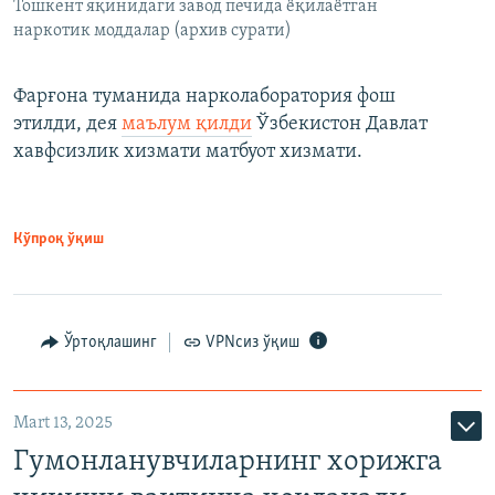
Тошкент яқинидаги завод печида ёқилаётган
наркотик моддалар (архив сурати)
Фарғона туманида нарколаборатория фош
этилди, дея
маълум қилди
Ўзбекистон Давлат
хавфсизлик хизмати матбуот хизмати.
Кўпроқ ўқиш
Ўртоқлашинг
VPNсиз ўқиш
Mart 13, 2025
Гумонланувчиларнинг хорижга