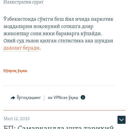
Иллюстратив сурат
Ўзбекистонда сўнгги беш йил ичида наркотик
моддаларни ноқонуний сотишга доир
жиноятлар сони икки бараварга кўпайди.
Олий суд эълон қилган статистика ана шундан
далолат беради
.
Кўпроқ ўқиш
Ўртоқлашинг
VPNсиз ўқиш
Mart 12, 2025