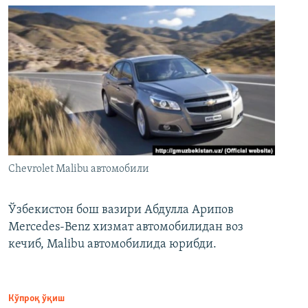
Chevrolet Malibu автомобили
Ўзбекистон бош вазири Абдулла Арипов
Mercedes-Benz хизмат автомобилидан воз
кечиб, Malibu автомобилида юрибди.
Кўпроқ ўқиш