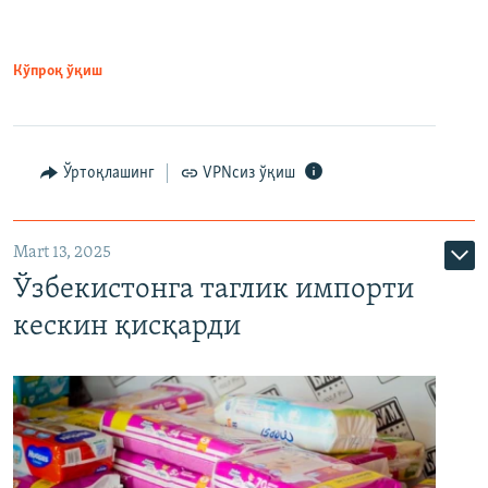
Кўпроқ ўқиш
Ўртоқлашинг
VPNсиз ўқиш
Mart 13, 2025
Ўзбекистонга таглик импорти
кескин қисқарди