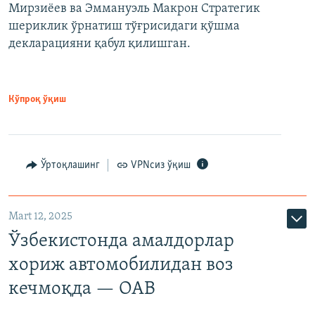
Мирзиёев ва Эммануэль Макрон Стратегик
шериклик ўрнатиш тўғрисидаги қўшма
декларацияни қабул қилишган.
Кўпроқ ўқиш
Ўртоқлашинг
VPNсиз ўқиш
Mart 12, 2025
Ўзбекистонда амалдорлар
хориж автомобилидан воз
кечмоқда — ОАВ