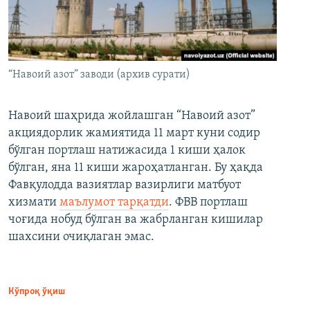
“Навоий азот” заводи (архив сурати)
Навоий шаҳрида жойлашган “Навоий азот”
акциядорлик жамиятида 11 март куни содир
бўлган портлаш натижасида 1 киши ҳалок
бўлган, яна 11 киши жароҳатланган. Бу ҳақда
Фавқулодда вазиятлар вазирлиги матбуот
хизмати
маълумот тарқатди
. ФВВ портлаш
чоғида нобуд бўлган ва жабрланган кишилар
шахсини очиқлаган эмас.
Кўпроқ ўқиш