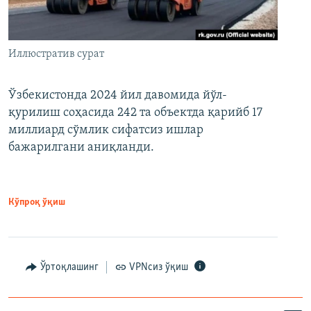
Иллюстратив сурат
Ўзбекистонда 2024 йил давомида йўл-
қурилиш соҳасида 242 та объектда қарийб 17
миллиард сўмлик сифатсиз ишлар
бажарилгани аниқланди.
Кўпроқ ўқиш
Ўртоқлашинг
VPNсиз ўқиш