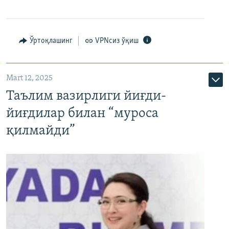
Ўртоқлашинг
VPNсиз ўқиш
Mart 12, 2025
Таълим вазирлиги йиғди-
йиғдилар билан “муроса
қилмайди”