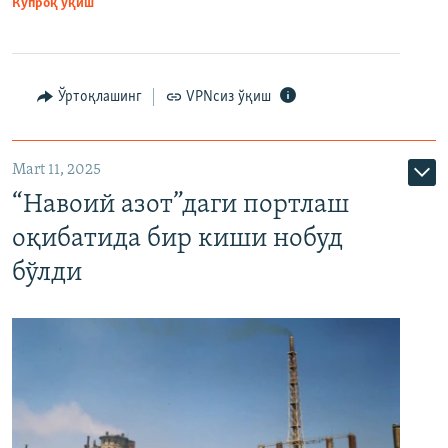
Кўпроқ ўқиш
Ўртоқлашинг
VPNсиз ўқиш
Mart 11, 2025
“Навоий азот”даги портлаш
оқибатида бир киши нобуд
бўлди