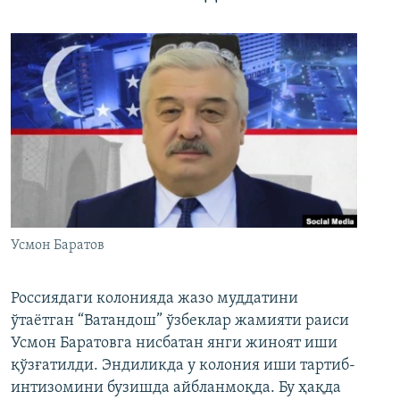
Усмон Баратов
Россиядаги колонияда жазо муддатини
ўтаётган “Ватандош” ўзбеклар жамияти раиси
Усмон Баратовга нисбатан янги жиноят иши
қўзғатилди. Эндиликда у колония иши тартиб-
интизомини бузишда айбланмоқда. Бу ҳақда