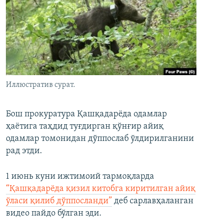
Иллюстратив сурат.
Бош прокуратура Қашқадарёда одамлар
ҳаётига таҳдид туғдирган қўнғир айиқ
одамлар томонидан дўппослаб ўлдирилганини
рад этди.
1 июнь куни ижтимоий тармоқларда
“Қашқадарёда қизил китобга киритилган айиқ
ўласи қилиб дўппосланди”
деб сарлавҳаланган
видео пайдо бўлган эди.