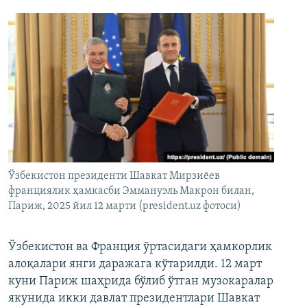
Ўзбекистон президенти Шавкат Мирзиёев
франциялик ҳамкасби Эммануэль Макрон билан,
Париж, 2025 йил 12 марти (president.uz фотоси)
Ўзбекистон ва Франция ўртасидаги ҳамкорлик
алоқалари янги даражага кўтарилди. 12 март
куни Париж шаҳрида бўлиб ўтган музокаралар
якунида икки давлат президентлари Шавкат