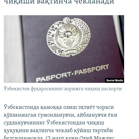
чиқиши вақтинча чекланади
Ўзбекистон фуқаросининг хорижга чиқиш паспорти
Ўзбекистонда қамоққа олиш эҳтиёт чораси
қўлланмаган гумонланувчи, айбланувчи ёки
судланувчининг Ўзбекистондан чиқиш
ҳуқуқини вақтинча чеклаб қўйиш тартиби
белгиланмоқда. 12 март куни Олий Мажлис