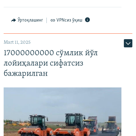
Ўртоқлашинг
VPNсиз ўқиш
Mart 11, 2025
17000000000 сўмлик йўл
лойиҳалари сифатсиз
бажарилган