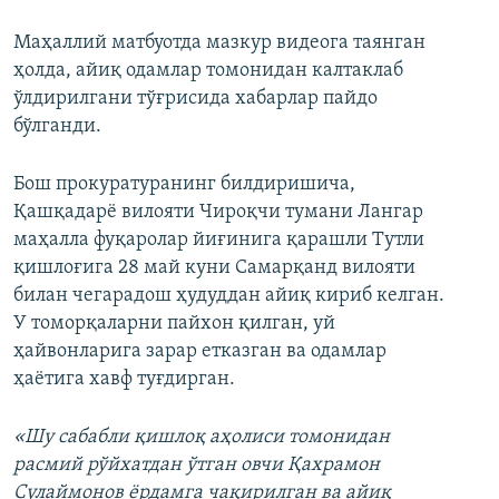
Маҳаллий матбуотда мазкур видеога таянган
ҳолда, айиқ одамлар томонидан калтаклаб
ўлдирилгани тўғрисида хабарлар пайдо
бўлганди.
Бош прокуратуранинг билдиришича,
Қашқадарё вилояти Чироқчи тумани Лангар
маҳалла фуқаролар йиғинига қарашли Тутли
қишлоғига 28 май куни Самарқанд вилояти
билан чегарадош ҳудуддан айиқ кириб келган.
У томорқаларни пайхон қилган, уй
ҳайвонларига зарар етказган ва одамлар
ҳаётига хавф туғдирган.
«Шу сабабли қишлоқ аҳолиси томонидан
расмий рўйхатдан ўтган овчи Қахрамон
Сулаймонов ёрдамга чақирилган ва айиқ