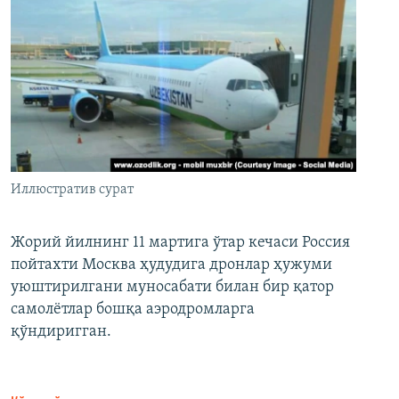
Иллюстратив сурат
Жорий йилнинг 11 мартига ўтар кечаси Россия
пойтахти Москва ҳудудига дронлар ҳужуми
уюштирилгани муносабати билан бир қатор
самолётлар бошқа аэродромларга
қўндиригган.