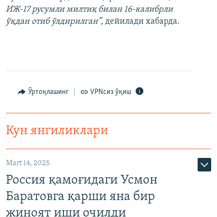
ИЖ-17 русумли милтиқ билан 16-калибрли
ўқдан отиб ўлдирилган”,
дейилади хабарда.
Ўртоқлашинг
VPNсиз ўқиш
Кун янгиликлари
Mart 14, 2025
Россия қамоғидаги Усмон
Баратовга қарши яна бир
жиноят иши очилди