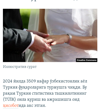
Иллюстратив сурат
2024 йилда 3509 нафар ўзбекистонлик аёл
Туркия фуқароларига турмушга чиқди. Бу
рақам Туркия статистика ташкилотининг
(ТÜİК) оила қуриш ва ажрашишга оид
ҳисобот
ида акс этган.