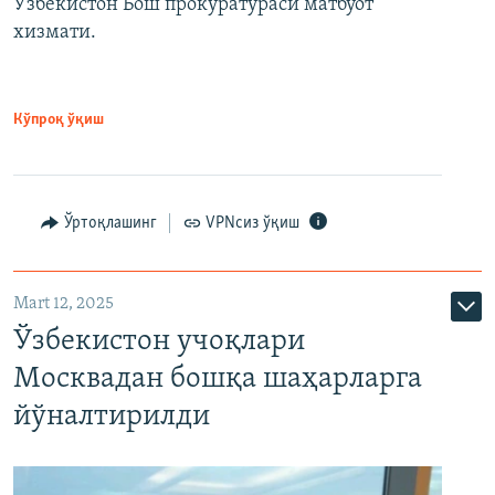
Ўзбекистон Бош прокуратураси матбуот
хизмати.
Кўпроқ ўқиш
Ўртоқлашинг
VPNсиз ўқиш
Mart 12, 2025
Ўзбекистон учоқлари
Москвадан бошқа шаҳарларга
йўналтирилди