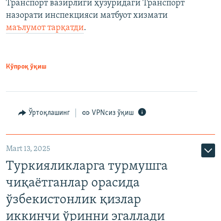
Транспорт вазирлиги ҳузуридаги Транспорт
назорати инспекцияси матбуот хизмати
маълумот тарқатди
.
Кўпроқ ўқиш
Ўртоқлашинг
VPNсиз ўқиш
Mart 13, 2025
Туркияликларга турмушга
чиқаётганлар орасида
ўзбекистонлик қизлар
иккинчи ўринни эгаллади