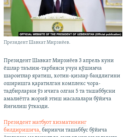
Президент Шавкат Мирзиёев.
Президент Шавкат Мирзиёев 3 апрель куни
ёшлар таълим-тарбияси учун қўшимча
шароитлар яратиш, хотин-қизлар бандлигини
оширишга қаратилган комплекс чора-
тадбирларни ўз ичига олган 5 та ташаббусни
амалиётга жорий этиш масалалари бўйича
йиғилиш ўтказди.
Президент матбуот хизматининг
билдиришича,
биринчи ташаббус бўйича