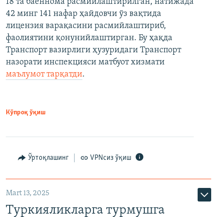
18 та баённома расмийлаштирилган, натижада
42 минг 141 нафар ҳайдовчи ўз вақтида
лицензия варақасини расмийлаштириб,
фаолиятини қонунийлаштирган. Бу ҳақда
Транспорт вазирлиги ҳузуридаги Транспорт
назорати инспекцияси матбуот хизмати
маълумот тарқатди
.
Кўпроқ ўқиш
Ўртоқлашинг
VPNсиз ўқиш
Mart 13, 2025
Туркияликларга турмушга