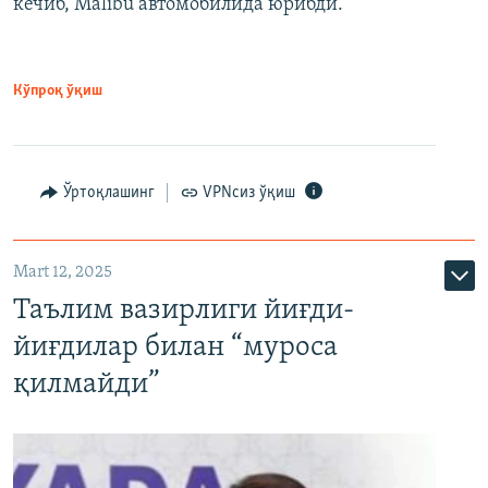
кечиб, Malibu автомобилида юрибди.
Кўпроқ ўқиш
Ўртоқлашинг
VPNсиз ўқиш
Mart 12, 2025
Таълим вазирлиги йиғди-
йиғдилар билан “муроса
қилмайди”