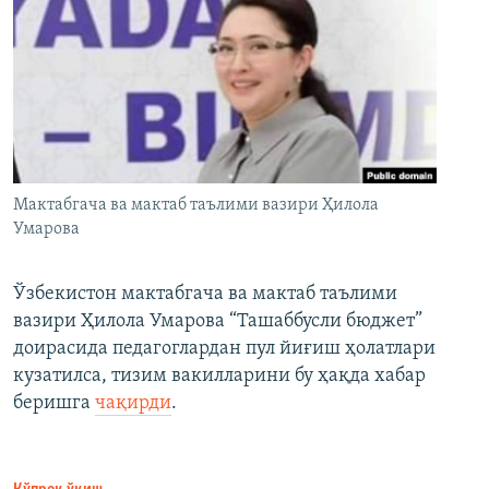
Мактабгача ва мактаб таълими вазири Ҳилола
Умарова
Ўзбекистон мактабгача ва мактаб таълими
вазири Ҳилола Умарова “Ташаббусли бюджет”
доирасида педагоглардан пул йиғиш ҳолатлари
кузатилса, тизим вакилларини бу ҳақда хабар
беришга
чақирди
.