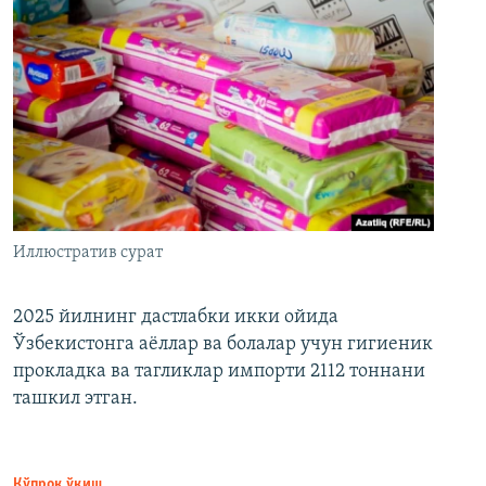
Иллюстратив сурат
2025 йилнинг дастлабки икки ойида
Ўзбекистонга аёллар ва болалар учун гигиеник
прокладка ва тагликлар импорти 2112 тоннани
ташкил этган.
Кўпроқ ўқиш