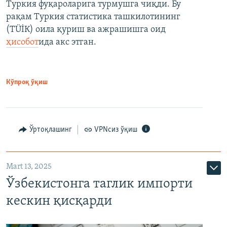
Туркия фуқароларига турмушга чиқди. Бу
рақам Туркия статистика ташкилотининг
(ТÜİК) оила қуриш ва ажрашишга оид
ҳисобот
ида акс этган.
Кўпроқ ўқиш
Ўртоқлашинг
VPNсиз ўқиш
Mart 13, 2025
Ўзбекистонга таглик импорти
кескин қисқарди