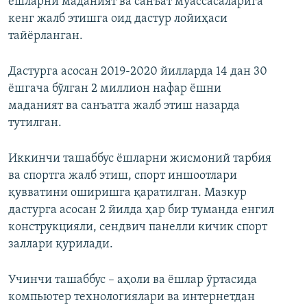
ёшларни маданият ва санъат муассасаларига
кенг жалб этишга оид дастур лойиҳаси
тайёрланган.
Дастурга асосан 2019-2020 йилларда 14 дан 30
ёшгача бўлган 2 миллион нафар ёшни
маданият ва санъатга жалб этиш назарда
тутилган.
Иккинчи ташаббус ёшларни жисмоний тарбия
ва спортга жалб этиш, спорт иншоотлари
қувватини оширишга қаратилган. Мазкур
дастурга асосан 2 йилда ҳар бир туманда енгил
конструкцияли, сендвич панелли кичик спорт
заллари қурилади.
Учинчи ташаббус – аҳоли ва ёшлар ўртасида
компьютер технологиялари ва интернетдан