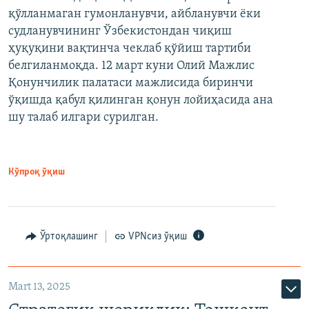
қўлланмаган гумонланувчи, айбланувчи ёки
судланувчининг Ўзбекистондан чиқиш
ҳуқуқини вақтинча чеклаб қўйиш тартиби
белгиланмоқда. 12 март куни Олий Мажлис
Қонунчилик палатаси мажлисида биринчи
ўқишда қабул қилинган қонун лойиҳасида ана
шу талаб илгари сурилган.
Кўпроқ ўқиш
Ўртоқлашинг
VPNсиз ўқиш
Mart 13, 2025