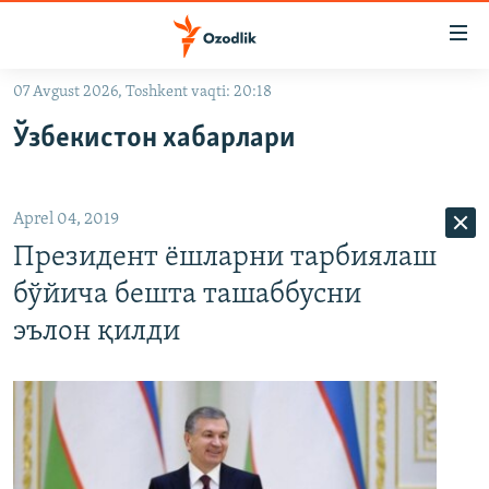
Линклар
Бош
мавзуларга
07 Avgust 2026, Toshkent vaqti: 20:18
ўтинг
OZODLIK SURISHTIRUVLARI
Асосий
Ўзбекистон хабарлари
OZODVIDEO
навигацияга
ўтинг
OZODARXIV
Қидиришга
Aprel 04, 2019
ўтинг
На русском
Президент ёшларни тарбиялаш
бўйича бешта ташаббусни
ИЖТИМОИЙ ТАРМОҚЛАР
эълон қилди
Озодлик бошқа тилларда