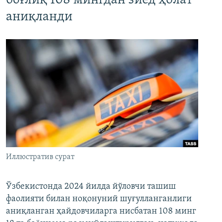
боғлиқ 108 мингдан зиёд ҳолат
аниқланди
Иллюстратив сурат
Ўзбекистонда 2024 йилда йўловчи ташиш
фаолияти билан ноқонуний шуғулланганлиги
аниқланган ҳайдовчиларга нисбатан 108 минг