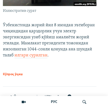
Иллюстратив сурат
Ўзбекистонда жорий йил 8 июндан эътиборан
чиқиндидан қарздорлик учун электр
энергиясидан узиб қўйиш амалиёти жорий
этилади. Мамлакат президенти томонидан
имзоланган 1044-сонли қонунда ана шундай
талаб
илгари сурилган
.
Кўпроқ ўқиш
Ўртоқлашинг
VPNсиз ўқиш
РУС