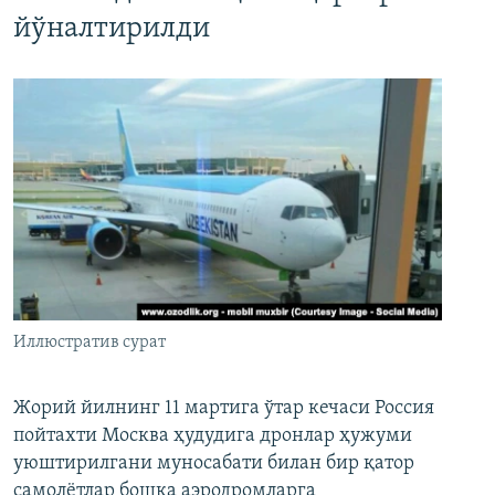
йўналтирилди
Иллюстратив сурат
Жорий йилнинг 11 мартига ўтар кечаси Россия
пойтахти Москва ҳудудига дронлар ҳужуми
уюштирилгани муносабати билан бир қатор
самолётлар бошқа аэродромларга