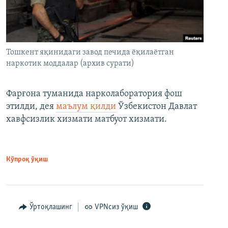
Тошкент яқинидаги завод печида ёқилаётган
наркотик моддалар (архив сурати)
Фарғона туманида нарколаборатория фош
этилди, дея
маълум қилди
Ўзбекистон Давлат
хавфсизлик хизмати матбуот хизмати.
Кўпроқ ўқиш
Ўртоқлашинг
VPNсиз ўқиш