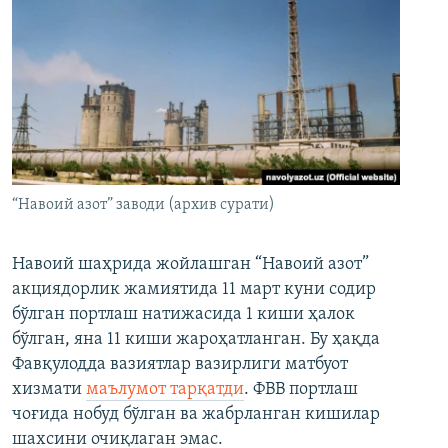
“Навоий азот” заводи (архив сурати)
Навоий шаҳрида жойлашган “Навоий азот”
акциядорлик жамиятида 11 март куни содир
бўлган портлаш натижасида 1 киши ҳалок
бўлган, яна 11 киши жароҳатланган. Бу ҳақда
Фавқулодда вазиятлар вазирлиги матбуот
хизмати
маълумот тарқатди
. ФВВ портлаш
чоғида нобуд бўлган ва жабрланган кишилар
шахсини очиқлаган эмас.