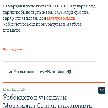
Самарқанд вилоятидаги XIX – XX асрларга оид
тарихий биноларга жами 46,8 млрд сўмлик
зарар етказилган, дея
маълум қилди
Ўзбекистон Бош прокуратураси матбуот
хизмати.
Кўпроқ ўқиш
Ўртоқлашинг
VPNсиз ўқиш
Mart 12, 2025
Ўзбекистон учоқлари
Москвадан бошқа шаҳарларга