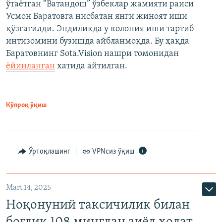
ўтаётган “Ватандош” ўзбеклар жамияти раиси
Усмон Баратовга нисбатан янги жиноят иши
қўзғатилди. Эндиликда у колония иши тартиб-
интизомини бузишда айбланмоқда. Бу ҳақда
Баратовнинг Sota.Vision нашри томонидан
ёйинланган
хатида айтилган.
Кўпроқ ўқиш
Ўртоқлашинг
VPNсиз ўқиш
Mart 14, 2025
Ноқонуний таксичилик билан