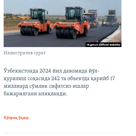
Иллюстратив сурат
Ўзбекистонда 2024 йил давомида йўл-
қурилиш соҳасида 242 та объектда қарийб 17
миллиард сўмлик сифатсиз ишлар
бажарилгани аниқланди.
Кўпроқ ўқиш