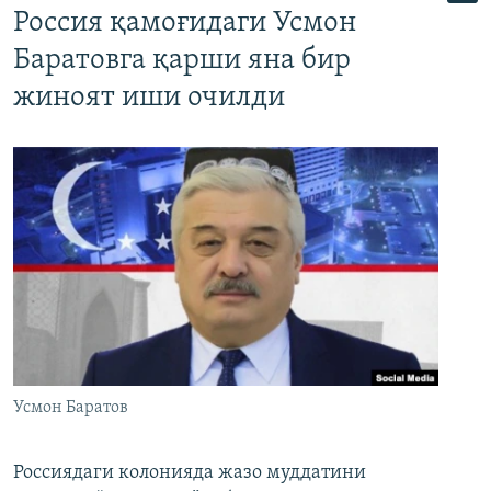
Россия қамоғидаги Усмон
Баратовга қарши яна бир
жиноят иши очилди
Усмон Баратов
Россиядаги колонияда жазо муддатини