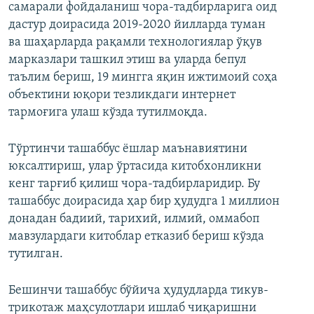
самарали фойдаланиш чора-тадбирларига оид
дастур доирасида 2019-2020 йилларда туман
ва шаҳарларда рақамли технологиялар ўқув
марказлари ташкил этиш ва уларда бепул
таълим бериш, 19 мингга яқин ижтимоий соҳа
объектини юқори тезликдаги интернет
тармоғига улаш кўзда тутилмоқда.
Тўртинчи ташаббус ёшлар маънавиятини
юксалтириш, улар ўртасида китобхонликни
кенг тарғиб қилиш чора-тадбирларидир. Бу
ташаббус доирасида ҳар бир ҳудудга 1 миллион
донадан бадиий, тарихий, илмий, оммабоп
мавзулардаги китоблар етказиб бериш кўзда
тутилган.
Бешинчи ташаббус бўйича ҳудудларда тикув-
трикотаж маҳсулотлари ишлаб чиқаришни