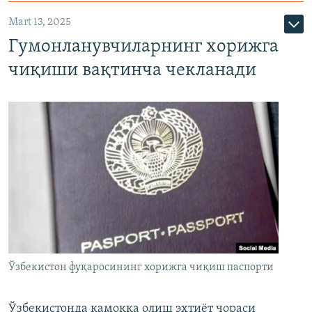
Mart 13, 2025
Гумонланувчиларнинг хорижга
чиқиши вақтинча чекланади
Ўзбекистон фуқаросининг хорижга чиқиш паспорти
Ўзбекистонда қамоққа олиш эҳтиёт чораси