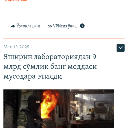
Ўртоқлашинг
VPNсиз ўқиш
Mart 13, 2025
Яширин лабораториядан 9
млрд сўмлик банг моддаси
мусодара этилди