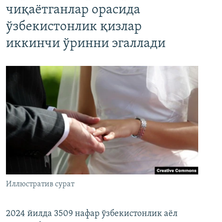
чиқаётганлар орасида
ўзбекистонлик қизлар
иккинчи ўринни эгаллади
Иллюстратив сурат
2024 йилда 3509 нафар ўзбекистонлик аёл