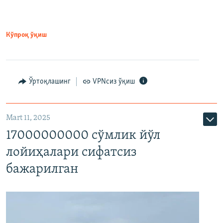
Кўпроқ ўқиш
Ўртоқлашинг
VPNсиз ўқиш
Mart 11, 2025
17000000000 сўмлик йўл
лойиҳалари сифатсиз
бажарилган