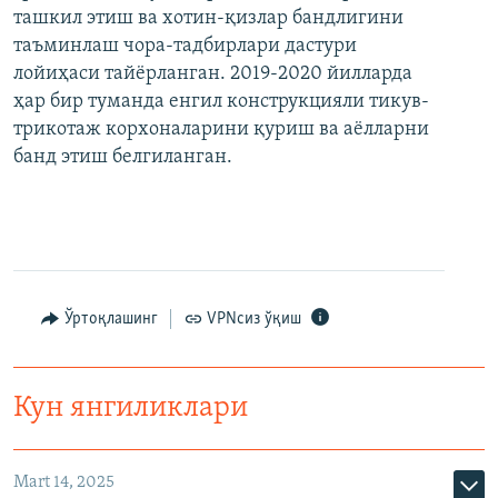
ташкил этиш ва хотин-қизлар бандлигини
таъминлаш чора-тадбирлари дастури
лойиҳаси тайёрланган. 2019-2020 йилларда
ҳар бир туманда енгил конструкцияли тикув-
трикотаж корхоналарини қуриш ва аёлларни
банд этиш белгиланган.
Ўртоқлашинг
VPNсиз ўқиш
Кун янгиликлари
Mart 14, 2025