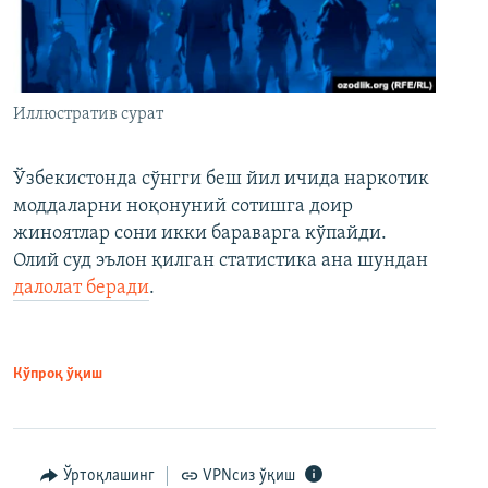
Иллюстратив сурат
Ўзбекистонда сўнгги беш йил ичида наркотик
моддаларни ноқонуний сотишга доир
жиноятлар сони икки бараварга кўпайди.
Олий суд эълон қилган статистика ана шундан
далолат беради
.
Кўпроқ ўқиш
Ўртоқлашинг
VPNсиз ўқиш