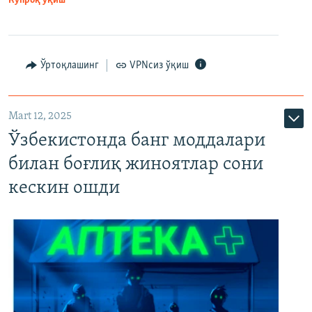
Кўпроқ ўқиш
Ўртоқлашинг
VPNсиз ўқиш
Mart 12, 2025
Ўзбекистонда банг моддалари
билан боғлиқ жиноятлар сони
кескин ошди