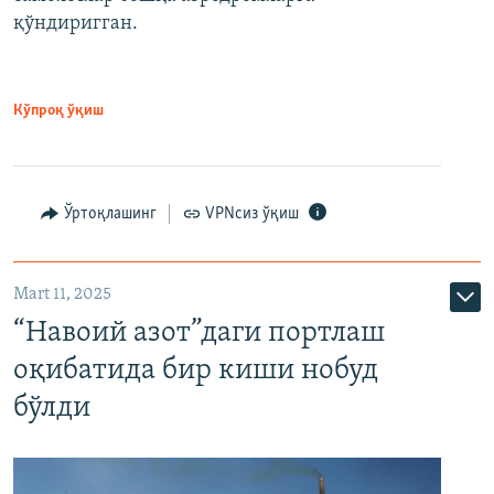
қўндиригган.
Кўпроқ ўқиш
Ўртоқлашинг
VPNсиз ўқиш
Mart 11, 2025
“Навоий азот”даги портлаш
оқибатида бир киши нобуд
бўлди