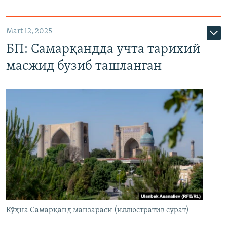
Mart 12, 2025
БП: Самарқандда учта тарихий
масжид бузиб ташланган
Кўҳна Самарқанд манзараси (иллюстратив сурат)