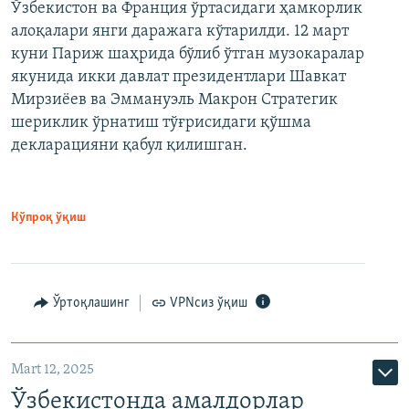
Ўзбекистон ва Франция ўртасидаги ҳамкорлик
алоқалари янги даражага кўтарилди. 12 март
куни Париж шаҳрида бўлиб ўтган музокаралар
якунида икки давлат президентлари Шавкат
Мирзиёев ва Эммануэль Макрон Стратегик
шериклик ўрнатиш тўғрисидаги қўшма
декларацияни қабул қилишган.
Кўпроқ ўқиш
Ўртоқлашинг
VPNсиз ўқиш
Mart 12, 2025
Ўзбекистонда амалдорлар