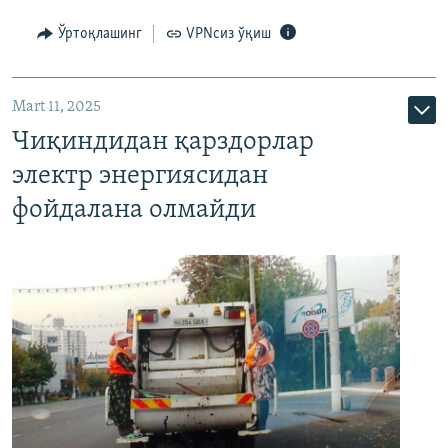
Ўртоқлашинг
VPNсиз ўқиш
Mart 11, 2025
Чиқиндидан қарздорлар
электр энергиясидан
фойдалана олмайди