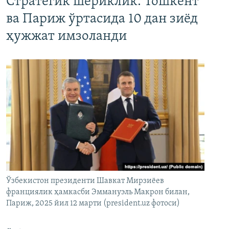
Стратегик шериклик: Тошкент
ва Париж ўртасида 10 дан зиёд
ҳужжат имзоланди
Ўзбекистон президенти Шавкат Мирзиёев
франциялик ҳамкасби Эммануэль Макрон билан,
Париж, 2025 йил 12 марти (president.uz фотоси)