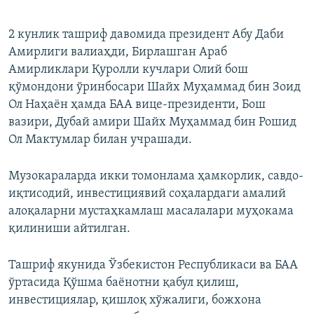
2 кунлик ташриф давомида президент Абу Даби
Амирлиги валиаҳди, Бирлашган Араб
Амирликлари Қуролли кучлари Олий бош
қўмондони ўринбосари Шайх Муҳаммад бин Зоид
Ол Наҳаён ҳамда БАА вице-президенти, Бош
вазири, Дубай амири Шайх Муҳаммад бин Рошид
Ол Мактумлар билан учрашади.
Музокараларда икки томонлама ҳамкорлик, савдо-
иқтисодий, инвестициявий соҳалардаги амалий
алоқаларни мустаҳкамлаш масалалари муҳокама
қилиниши айтилган.
Ташриф якунида Ўзбекистон Республикаси ва БАА
ўртасида Қўшма баёнотни қабул қилиш,
инвестициялар, қишлоқ хўжалиги, божхона