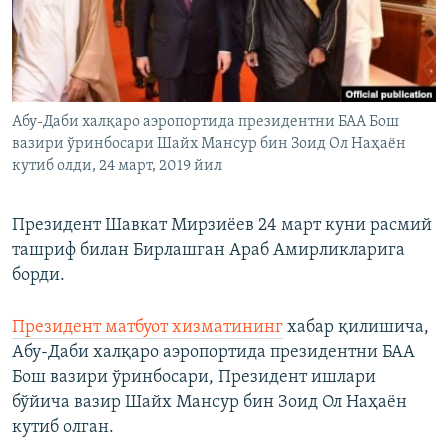
Абу-Даби халқаро аэропортида президентни БАА Бош
вазири ўринбосари Шайх Мансур бин Зоид Ол Наҳаён
кутиб олди, 24 март, 2019 йил
Президент Шавкат Мирзиёев 24 март куни расмий
ташриф билан Бирлашган Араб Амирликларига
борди.
Президент матбуот хизматининг
хабар қилишича,
Абу-Даби халқаро аэропортида президентни БАА
Бош вазири ўринбосари, Президент ишлари
бўйича вазир Шайх Мансур бин Зоид Ол Наҳаён
кутиб олган.