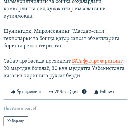
маъмуриятчилиги ва бошқа соҳалардаги
ҳамкорликка оид ҳужжатлар имзоланиши
кутилмоқда.
Шунингдек, Мирзиёевнинг “Масдар-сити”
технопарки ва бошқа қатор саноат объектларига
бориши режаштирилган.
Сафар арафасида президент
БАА фуқароларининг
20 мартдан бошлаб, 30 кун муддатга Ўзбекистонга
визасиз киришига рухсат берди.
Ўртоқлашинг
VPNсиз ўқиш
Follow us
This item is part of
Хабарлар