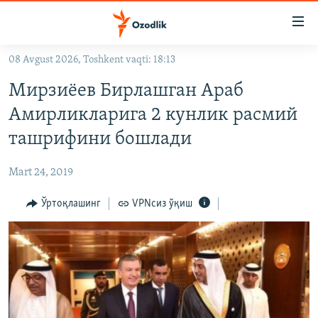
Линклар
Бош
мавзуларга
08 Avgust 2026, Toshkent vaqti: 18:13
ўтинг
OZODLIK SURISHTIRUVLARI
Асосий
Мирзиёев Бирлашган Араб
OZODVIDEO
навигацияга
Амирликларига 2 кунлик расмий
ўтинг
OZODARXIV
ташрифини бошлади
Қидиришга
ўтинг
На русском
Mart 24, 2019
ИЖТИМОИЙ ТАРМОҚЛАР
Ўртоқлашинг
VPNсиз ўқиш
Озодлик бошқа тилларда