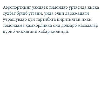
Аэропортнинг ўзидаёқ томонлар ўртасида қисқа
суҳбат бўлиб ўтгани, унда олий даражадаги
учрашувлар кун тартибига киритилган икки
томонлама ҳамкорликка оид долзарб масалалар
кўриб чиқилгани хабар қилинди.