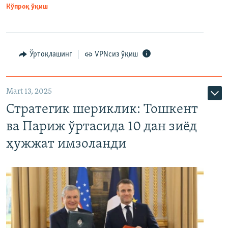
Кўпроқ ўқиш
Ўртоқлашинг
VPNсиз ўқиш
Mart 13, 2025
Стратегик шериклик: Тошкент
ва Париж ўртасида 10 дан зиёд
ҳужжат имзоланди