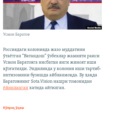
Усмон Баратов
Россиядаги колонияда жазо муддатини
ўтаётган “Ватандош” ўзбеклар жамияти раиси
Усмон Баратовга нисбатан янги жиноят иши
қўзғатилди. Эндиликда у колония иши тартиб-
интизомини бузишда айбланмоқда. Бу ҳақда
Баратовнинг Sota.Vision нашри томонидан
ёйинланган
хатида айтилган.
Кўпроқ ўқиш