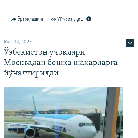
Ўртоқлашинг
VPNсиз ўқиш
Mart 12, 2025
Ўзбекистон учоқлари
Москвадан бошқа шаҳарларга
йўналтирилди