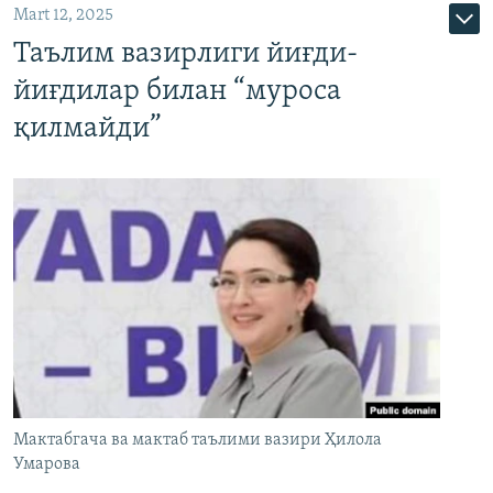
Mart 12, 2025
Таълим вазирлиги йиғди-
йиғдилар билан “муроса
қилмайди”
Мактабгача ва мактаб таълими вазири Ҳилола
Умарова