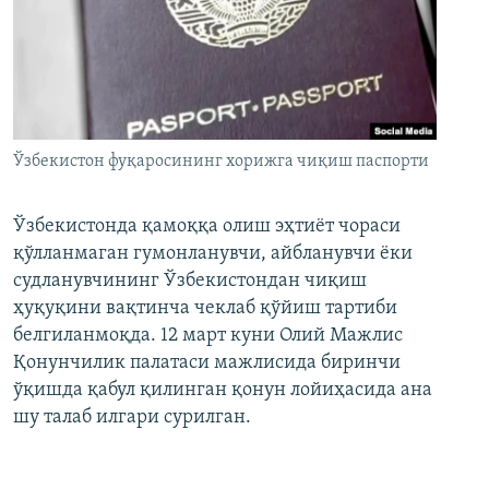
Ўзбекистон фуқаросининг хорижга чиқиш паспорти
Ўзбекистонда қамоққа олиш эҳтиёт чораси
қўлланмаган гумонланувчи, айбланувчи ёки
судланувчининг Ўзбекистондан чиқиш
ҳуқуқини вақтинча чеклаб қўйиш тартиби
белгиланмоқда. 12 март куни Олий Мажлис
Қонунчилик палатаси мажлисида биринчи
ўқишда қабул қилинган қонун лойиҳасида ана
шу талаб илгари сурилган.