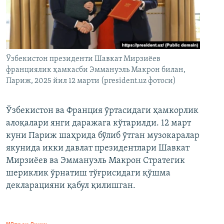
Ўзбекистон президенти Шавкат Мирзиёев
франциялик ҳамкасби Эммануэль Макрон билан,
Париж, 2025 йил 12 марти (president.uz фотоси)
Ўзбекистон ва Франция ўртасидаги ҳамкорлик
алоқалари янги даражага кўтарилди. 12 март
куни Париж шаҳрида бўлиб ўтган музокаралар
якунида икки давлат президентлари Шавкат
Мирзиёев ва Эммануэль Макрон Стратегик
шериклик ўрнатиш тўғрисидаги қўшма
декларацияни қабул қилишган.