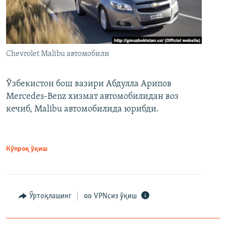
Chevrolet Malibu автомобили
Ўзбекистон бош вазири Абдулла Арипов
Mercedes-Benz хизмат автомобилидан воз
кечиб, Malibu автомобилида юрибди.
Кўпроқ ўқиш
Ўртоқлашинг
VPNсиз ўқиш