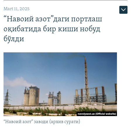
Mart 11, 2025
“Навоий азот”даги портлаш
оқибатида бир киши нобуд
бўлди
“Навоий азот” заводи (архив сурати)