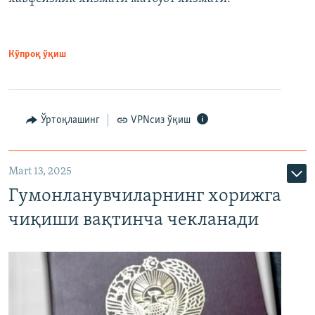
Кўпроқ ўқиш
Ўртоқлашинг
VPNсиз ўқиш
Mart 13, 2025
Гумонланувчиларнинг хорижга
чиқиши вақтинча чекланади