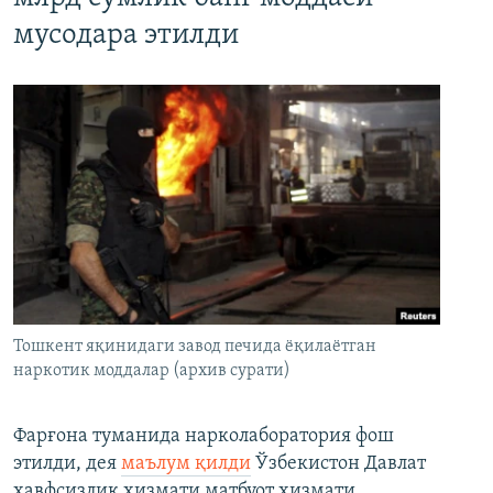
мусодара этилди
Тошкент яқинидаги завод печида ёқилаётган
наркотик моддалар (архив сурати)
Фарғона туманида нарколаборатория фош
этилди, дея
маълум қилди
Ўзбекистон Давлат
хавфсизлик хизмати матбуот хизмати.