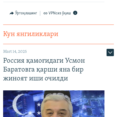
Ўртоқлашинг
VPNсиз ўқиш
Кун янгиликлари
Mart 14, 2025
Россия қамоғидаги Усмон
Баратовга қарши яна бир
жиноят иши очилди