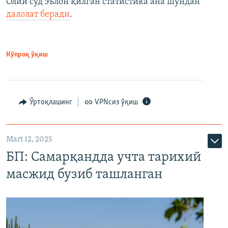
Олий суд эълон қилган статистика ана шундан
далолат беради
.
Кўпроқ ўқиш
Ўртоқлашинг
VPNсиз ўқиш
Mart 12, 2025
БП: Самарқандда учта тарихий
масжид бузиб ташланган