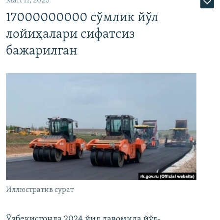
Mart 11, 2025
17000000000 сўмлик йўл
лойиҳалари сифатсиз
бажарилган
Иллюстратив сурат
Ўзбекистонда 2024 йил давомида йўл-