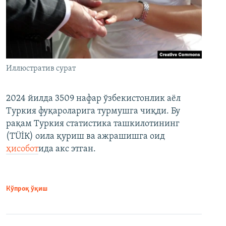
Иллюстратив сурат
2024 йилда 3509 нафар ўзбекистонлик аёл
Туркия фуқароларига турмушга чиқди. Бу
рақам Туркия статистика ташкилотининг
(ТÜİК) оила қуриш ва ажрашишга оид
ҳисобот
ида акс этган.
Кўпроқ ўқиш