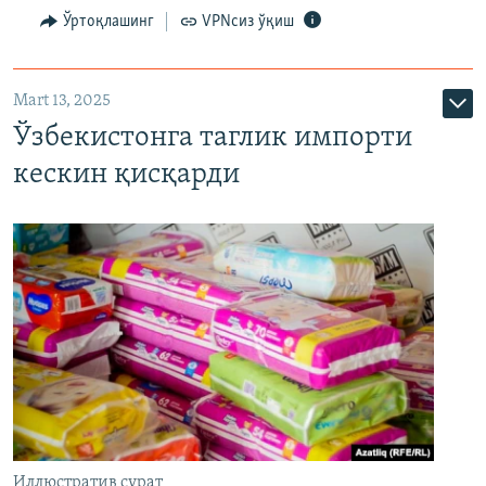
Ўртоқлашинг
VPNсиз ўқиш
Mart 13, 2025
Ўзбекистонга таглик импорти
кескин қисқарди
Иллюстратив сурат