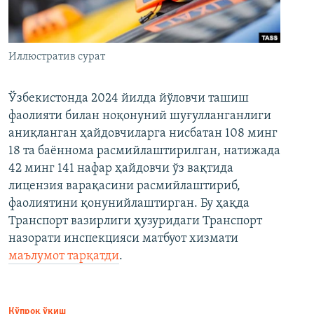
Иллюстратив сурат
Ўзбекистонда 2024 йилда йўловчи ташиш
фаолияти билан ноқонуний шуғулланганлиги
аниқланган ҳайдовчиларга нисбатан 108 минг
18 та баённома расмийлаштирилган, натижада
42 минг 141 нафар ҳайдовчи ўз вақтида
лицензия варақасини расмийлаштириб,
фаолиятини қонунийлаштирган. Бу ҳақда
Транспорт вазирлиги ҳузуридаги Транспорт
назорати инспекцияси матбуот хизмати
маълумот тарқатди
.
Кўпроқ ўқиш