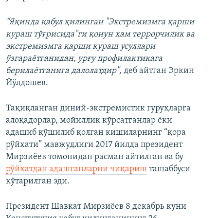
“Яқинда қабул қилинган "Экстремизмга қарши
кураш тўғрисида"ги қонун ҳам террорчилик ва
экстремизмга қарши кураш усуллари
ўзгараётганидан, урғу профилактикага
берилаётганига далолатдир",
деб айтган Эркин
Йўлдошев.
Тақиқланган диний-экстремистик гуруҳларга
алоқадорлар, мойиллик кўрсатганлар ёки
адашиб қўшилиб қолган кишиларнинг “қора
рўйхати” мавжудлиги 2017 йилда президент
Мирзиёев томонидан расман айтилган ва бу
рўйхатдан адашганларни чиқариш
ташаббуси
кўтарилган эди.
Президент Шавкат Мирзиёев 8 декабрь куни