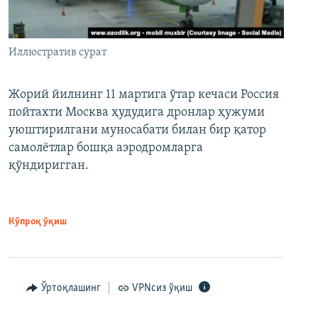
Иллюстратив сурат
Жорий йилнинг 11 мартига ўтар кечаси Россия
пойтахти Москва ҳудудига дронлар ҳужуми
уюштирилгани муносабати билан бир қатор
самолётлар бошқа аэродромларга
қўндиригган.
Кўпроқ ўқиш
Ўртоқлашинг
VPNсиз ўқиш