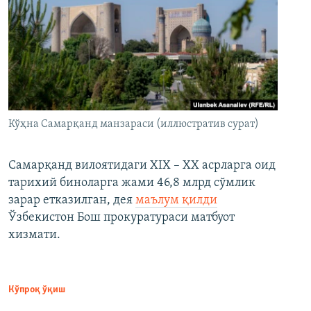
Кўҳна Самарқанд манзараси (иллюстратив сурат)
Самарқанд вилоятидаги XIX – XX асрларга оид
тарихий биноларга жами 46,8 млрд сўмлик
зарар етказилган, дея
маълум қилди
Ўзбекистон Бош прокуратураси матбуот
хизмати.
Кўпроқ ўқиш