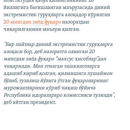
Конституция қабул қилинганининг 26
йиллигига бағишланган маърузасида диний
экстремистик гуруҳларга алоқадор кўрилган
20 мингдан зиёд фуқаро
назоратдан
чиқарилганини маълум қилган.
"Бир пайтлар диний экстремистик гуруҳларга
алоқаси бор, деб назоратга олинган 20
мингдан зиёд фуқаро “махсус ҳисоблар”дан
чиқарилди. Ман этилган ташкилотларга
адашиб кириб қолган, қилмишига пушаймон
бўлиб, тузалиш йўлига ўтган фуқароларнинг
мурожаатларини кўриб чиқиш бўйича
Республика идоралараро комиссияси тузилди",
деб айтган президент.