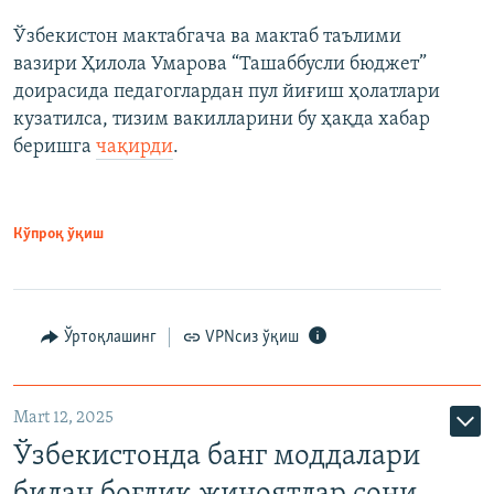
Ўзбекистон мактабгача ва мактаб таълими
вазири Ҳилола Умарова “Ташаббусли бюджет”
доирасида педагоглардан пул йиғиш ҳолатлари
кузатилса, тизим вакилларини бу ҳақда хабар
беришга
чақирди
.
Кўпроқ ўқиш
Ўртоқлашинг
VPNсиз ўқиш
Mart 12, 2025
Ўзбекистонда банг моддалари