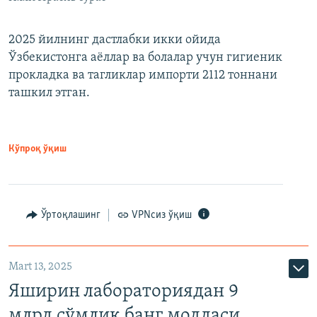
2025 йилнинг дастлабки икки ойида
Ўзбекистонга аёллар ва болалар учун гигиеник
прокладка ва тагликлар импорти 2112 тоннани
ташкил этган.
Кўпроқ ўқиш
Ўртоқлашинг
VPNсиз ўқиш
Mart 13, 2025
Яширин лабораториядан 9
млрд сўмлик банг моддаси