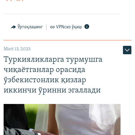
Ўртоқлашинг
VPNсиз ўқиш
Mart 13, 2025
Туркияликларга турмушга
чиқаётганлар орасида
ўзбекистонлик қизлар
иккинчи ўринни эгаллади