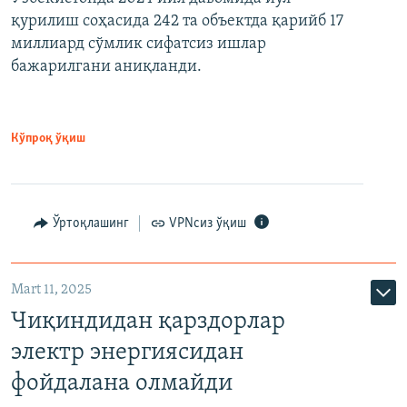
қурилиш соҳасида 242 та объектда қарийб 17
миллиард сўмлик сифатсиз ишлар
бажарилгани аниқланди.
Кўпроқ ўқиш
Ўртоқлашинг
VPNсиз ўқиш
Mart 11, 2025
Чиқиндидан қарздорлар
электр энергиясидан
фойдалана олмайди