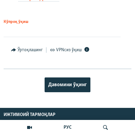
Кўпроқ ўқиш
Ўртоқлашинг
VPNсиз ўқиш
Давомини ўқинг
ИЖТИМОИЙ ТАРМОҚЛАР
РУС