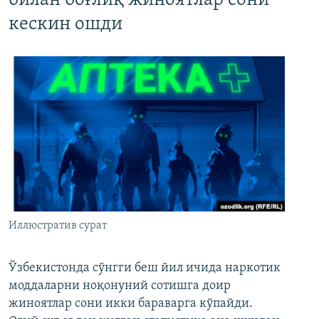
билан боғлиқ жиноятлар сони
кескин ошди
Иллюстратив сурат
Ўзбекистонда сўнгги беш йил ичида наркотик
моддаларни ноқонуний сотишга доир
жиноятлар сони икки бараварга кўпайди.