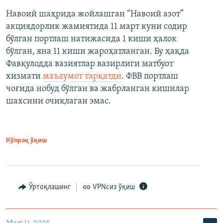
Навоий шаҳрида жойлашган “Навоий азот”
акциядорлик жамиятида 11 март куни содир
бўлган портлаш натижасида 1 киши ҳалок
бўлган, яна 11 киши жароҳатланган. Бу ҳақда
Фавқулодда вазиятлар вазирлиги матбуот
хизмати
маълумот тарқатди
. ФВВ портлаш
чоғида нобуд бўлган ва жабрланган кишилар
шахсини очиқлаган эмас.
Кўпроқ ўқиш
Ўртоқлашинг
VPNсиз ўқиш