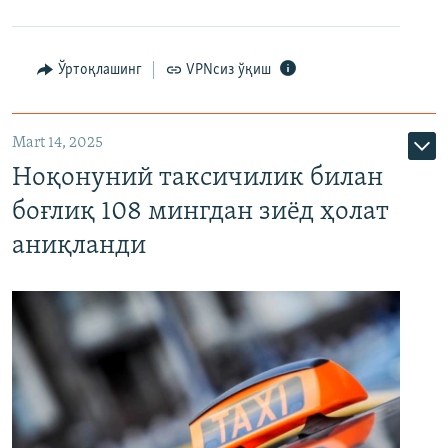
Ўртоқлашинг
VPNсиз ўқиш
Mart 14, 2025
Ноқонуний таксичилик билан
боғлиқ 108 мингдан зиёд ҳолат
аниқланди