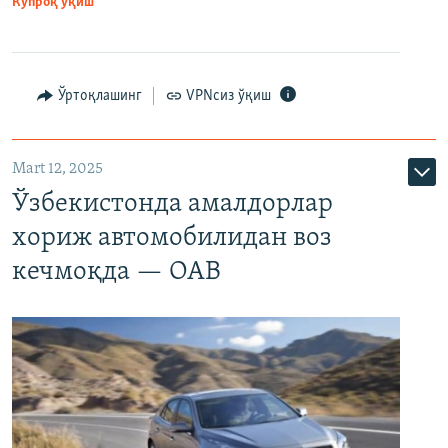
Кўпроқ ўқиш
Ўртоқлашинг
VPNсиз ўқиш
Mart 12, 2025
Ўзбекистонда амалдорлар
хориж автомобилидан воз
кечмоқда — ОАВ