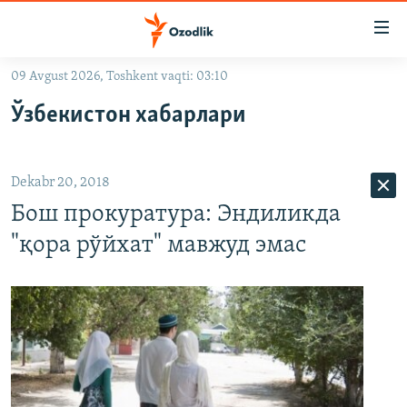
Линклар
Бош
мавзуларга
09 Avgust 2026, Toshkent vaqti: 03:10
ўтинг
OZODLIK SURISHTIRUVLARI
Асосий
Ўзбекистон хабарлари
OZODVIDEO
навигацияга
ўтинг
OZODARXIV
Қидиришга
Dekabr 20, 2018
ўтинг
На русском
Бош прокуратура: Эндиликда
"қора рўйхат" мавжуд эмас
ИЖТИМОИЙ ТАРМОҚЛАР
Озодлик бошқа тилларда