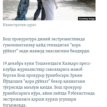
Иллюстратив сурат.
Бош прокуратура диний экстремистликда
гумонланганлар қайд этиладиган “қора
рўйхат” энди мавжуд эмаслигини билдирди.
19 декабрь куни Тошкентдаги Халқаро пресс-
клубда журналистлар саволларига жавоб
берган Бош прокурор ўринбосари Эркин
Йўлдошев “қора рўйхат” бекор қилингани
тўғрисида маълум қилди. Бош прокурор
ўринбосарига кўра, айни пайтда Ўзбекистонда
экстремизмга қарши кураш усуллари
ўзгармоқда.