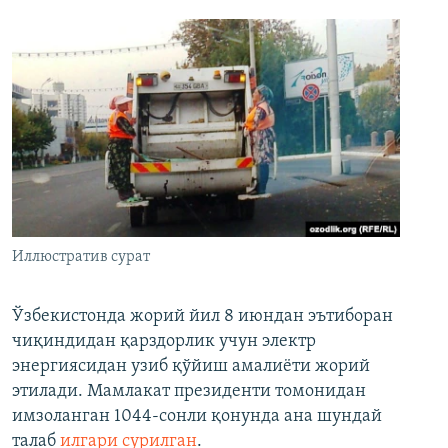
Иллюстратив сурат
Ўзбекистонда жорий йил 8 июндан эътиборан
чиқиндидан қарздорлик учун электр
энергиясидан узиб қўйиш амалиёти жорий
этилади. Мамлакат президенти томонидан
имзоланган 1044-сонли қонунда ана шундай
талаб
илгари сурилган
.