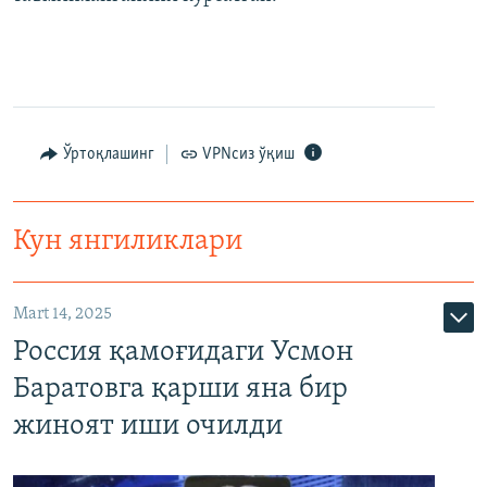
Ўртоқлашинг
VPNсиз ўқиш
Кун янгиликлари
Mart 14, 2025
Россия қамоғидаги Усмон
Баратовга қарши яна бир
жиноят иши очилди