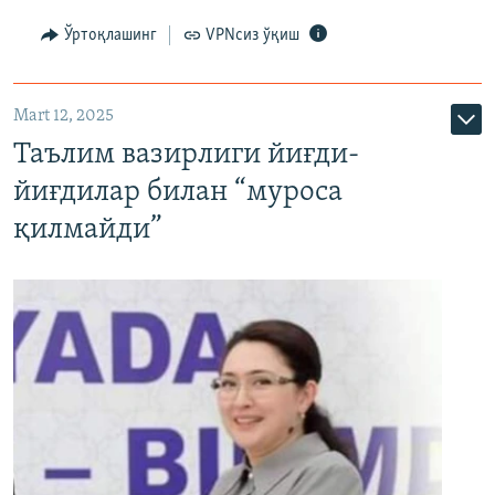
Ўртоқлашинг
VPNсиз ўқиш
Mart 12, 2025
Таълим вазирлиги йиғди-
йиғдилар билан “муроса
қилмайди”