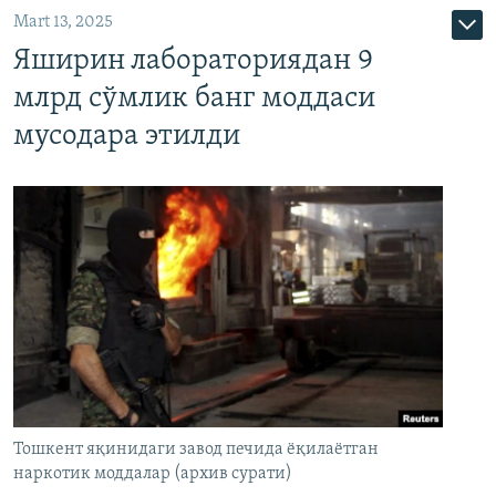
Mart 13, 2025
Яширин лабораториядан 9
млрд сўмлик банг моддаси
мусодара этилди
Тошкент яқинидаги завод печида ёқилаётган
наркотик моддалар (архив сурати)