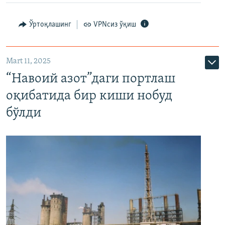
Ўртоқлашинг
VPNсиз ўқиш
Mart 11, 2025
“Навоий азот”даги портлаш
оқибатида бир киши нобуд
бўлди