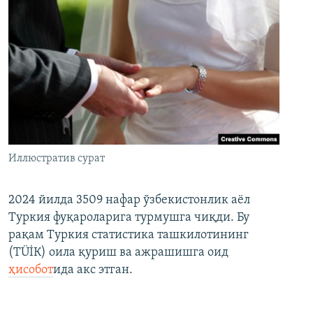
Иллюстратив сурат
2024 йилда 3509 нафар ўзбекистонлик аёл
Туркия фуқароларига турмушга чиқди. Бу
рақам Туркия статистика ташкилотининг
(ТÜİК) оила қуриш ва ажрашишга оид
ҳисобот
ида акс этган.