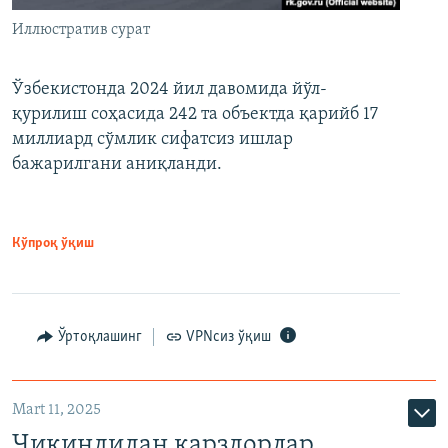
Иллюстратив сурат
Ўзбекистонда 2024 йил давомида йўл-
қурилиш соҳасида 242 та объектда қарийб 17
миллиард сўмлик сифатсиз ишлар
бажарилгани аниқланди.
Кўпроқ ўқиш
Ўртоқлашинг
VPNсиз ўқиш
Mart 11, 2025
Чиқиндидан қарздорлар