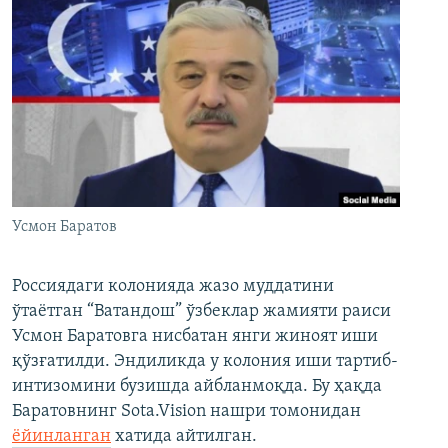
Усмон Баратов
Россиядаги колонияда жазо муддатини
ўтаётган “Ватандош” ўзбеклар жамияти раиси
Усмон Баратовга нисбатан янги жиноят иши
қўзғатилди. Эндиликда у колония иши тартиб-
интизомини бузишда айбланмоқда. Бу ҳақда
Баратовнинг Sota.Vision нашри томонидан
ёйинланган
хатида айтилган.