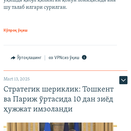
ўқишда қабул қилинган қонун лойиҳасида ана
шу талаб илгари сурилган.
Кўпроқ ўқиш
Ўртоқлашинг
VPNсиз ўқиш
Mart 13, 2025
Стратегик шериклик: Тошкент
ва Париж ўртасида 10 дан зиёд
ҳужжат имзоланди