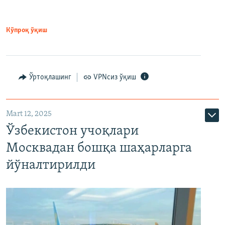
Кўпроқ ўқиш
Ўртоқлашинг
VPNсиз ўқиш
Mart 12, 2025
Ўзбекистон учоқлари
Москвадан бошқа шаҳарларга
йўналтирилди