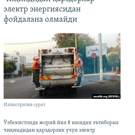
электр энергиясидан
фойдалана олмайди
Иллюстратив сурат
Ўзбекистонда жорий йил 8 июндан эътиборан
чиқиндидан қарздорлик учун электр