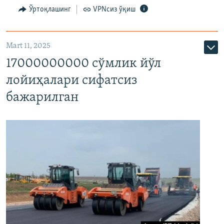
Ўртоқлашинг
VPNсиз ўқиш
Mart 11, 2025
17000000000 сўмлик йўл
лойиҳалари сифатсиз
бажарилган