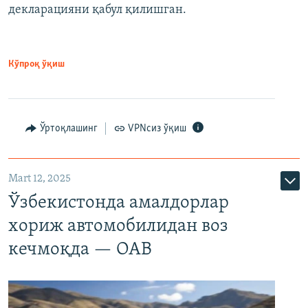
декларацияни қабул қилишган.
Кўпроқ ўқиш
Ўртоқлашинг
VPNсиз ўқиш
Mart 12, 2025
Ўзбекистонда амалдорлар
хориж автомобилидан воз
кечмоқда — ОАВ