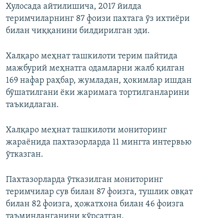
Хулосада айтилишича, 2017 йилда
теримчиларнинг 87 фоизи пахтага ўз ихтиёри
билан чиққанини билдирилган эди.
Халқаро меҳнат ташкилоти терим пайтида
мажбурий меҳнатга одамларни жалб қилган
169 нафар раҳбар, жумладан, ҳокимлар ишдан
бўшатилгани ёки жаримага тортилганларини
таъкидлаган.
Халқаро меҳнат ташкилоти мониторинг
жараёнида пахтазорларда 11 мингта интервью
ўтказган.
Пахтазорларда ўтказилган мониторинг
теримчилар сув билан 87 фоизга, тушлик овқат
билан 82 фоизга, ҳожатхона билан 46 фоизга
таъминланганини кўрсатган.