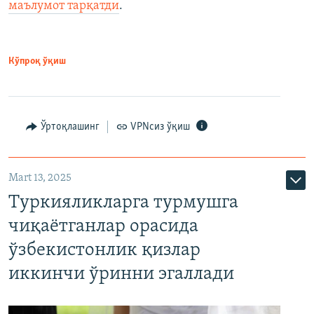
маълумот тарқатди
.
Кўпроқ ўқиш
Ўртоқлашинг
VPNсиз ўқиш
Mart 13, 2025
Туркияликларга турмушга
чиқаётганлар орасида
ўзбекистонлик қизлар
иккинчи ўринни эгаллади