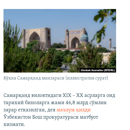
Кўҳна Самарқанд манзараси (иллюстратив сурат)
Самарқанд вилоятидаги XIX – XX асрларга оид
тарихий биноларга жами 46,8 млрд сўмлик
зарар етказилган, дея
маълум қилди
Ўзбекистон Бош прокуратураси матбуот
хизмати.