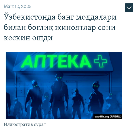
Mart 12, 2025
Ўзбекистонда банг моддалари
билан боғлиқ жиноятлар сони
кескин ошди
Иллюстратив сурат