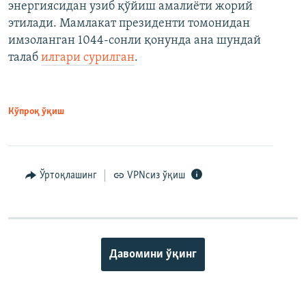
энергиясидан узиб қўйиш амалиёти жорий
этилади. Мамлакат президенти томонидан
имзоланган 1044-сонли қонунда ана шундай
талаб
илгари сурилган
.
Кўпроқ ўқиш
Ўртоқлашинг
VPNсиз ўқиш
Давомини ўқинг