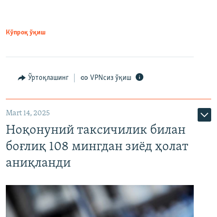
Кўпроқ ўқиш
Ўртоқлашинг
VPNсиз ўқиш
Mart 14, 2025
Ноқонуний таксичилик билан
боғлиқ 108 мингдан зиёд ҳолат
аниқланди