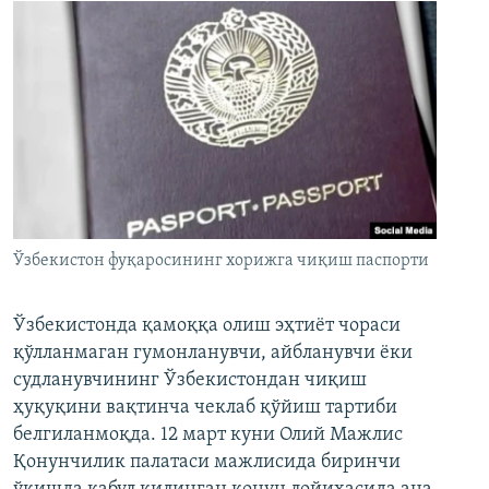
Ўзбекистон фуқаросининг хорижга чиқиш паспорти
Ўзбекистонда қамоққа олиш эҳтиёт чораси
қўлланмаган гумонланувчи, айбланувчи ёки
судланувчининг Ўзбекистондан чиқиш
ҳуқуқини вақтинча чеклаб қўйиш тартиби
белгиланмоқда. 12 март куни Олий Мажлис
Қонунчилик палатаси мажлисида биринчи