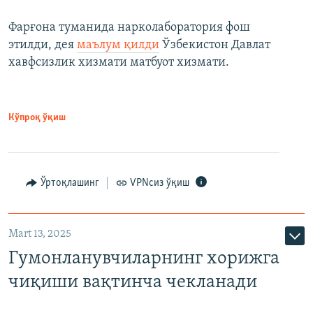
Фарғона туманида нарколаборатория фош
этилди, дея
маълум қилди
Ўзбекистон Давлат
хавфсизлик хизмати матбуот хизмати.
Кўпроқ ўқиш
Ўртоқлашинг
VPNсиз ўқиш
Mart 13, 2025
Гумонланувчиларнинг хорижга
чиқиши вақтинча чекланади