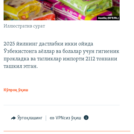
Иллюстратив сурат
2025 йилнинг дастлабки икки ойида
Ўзбекистонга аёллар ва болалар учун гигиеник
прокладка ва тагликлар импорти 2112 тоннани
ташкил этган.
Кўпроқ ўқиш
Ўртоқлашинг
VPNсиз ўқиш