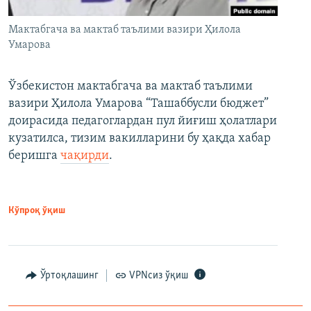
Мактабгача ва мактаб таълими вазири Ҳилола
Умарова
Ўзбекистон мактабгача ва мактаб таълими
вазири Ҳилола Умарова “Ташаббусли бюджет”
доирасида педагоглардан пул йиғиш ҳолатлари
кузатилса, тизим вакилларини бу ҳақда хабар
беришга
чақирди
.
Кўпроқ ўқиш
Ўртоқлашинг
VPNсиз ўқиш