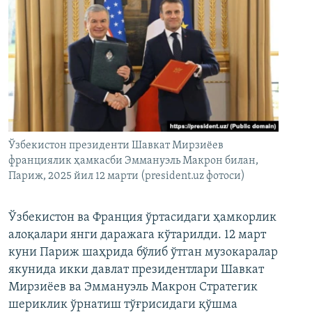
Ўзбекистон президенти Шавкат Мирзиёев
франциялик ҳамкасби Эммануэль Макрон билан,
Париж, 2025 йил 12 марти (president.uz фотоси)
Ўзбекистон ва Франция ўртасидаги ҳамкорлик
алоқалари янги даражага кўтарилди. 12 март
куни Париж шаҳрида бўлиб ўтган музокаралар
якунида икки давлат президентлари Шавкат
Мирзиёев ва Эммануэль Макрон Стратегик
шериклик ўрнатиш тўғрисидаги қўшма