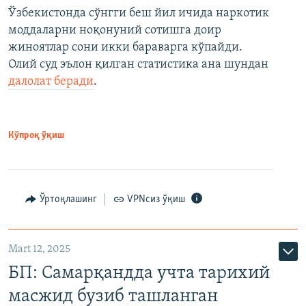
Ўзбекистонда сўнгги беш йил ичида наркотик
моддаларни ноқонуний сотишга доир
жиноятлар сони икки бараварга кўпайди.
Олий суд эълон қилган статистика ана шундан
далолат беради
.
Кўпроқ ўқиш
Ўртоқлашинг
VPNсиз ўқиш
Mart 12, 2025
БП: Самарқандда учта тарихий
масжид бузиб ташланган