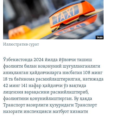
Иллюстратив сурат
Ўзбекистонда 2024 йилда йўловчи ташиш
фаолияти билан ноқонуний шуғулланганлиги
аниқланган ҳайдовчиларга нисбатан 108 минг
18 та баённома расмийлаштирилган, натижада
42 минг 141 нафар ҳайдовчи ўз вақтида
лицензия варақасини расмийлаштириб,
фаолиятини қонунийлаштирган. Бу ҳақда
Транспорт вазирлиги ҳузуридаги Транспорт
назорати инспекцияси матбуот хизмати