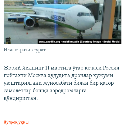
Иллюстратив сурат
Жорий йилнинг 11 мартига ўтар кечаси Россия
пойтахти Москва ҳудудига дронлар ҳужуми
уюштирилгани муносабати билан бир қатор
самолётлар бошқа аэродромларга
қўндиригган.
Кўпроқ ўқиш