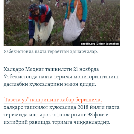
Ўзбекистонда пахта тераётган ҳашарчилар.
Халқаро Меҳнат ташкилоти 21 ноябрда
Ўзбекистонда пахта терими мониторингининг
дастлабки хулосаларини эълон қилди.
"Газета уз" нашрининг хабар беришича,
халқаро ташкилот хулосасида 2018 йилги пахта
теримида иштирок этганларнинг 93 фоизи
ихтиёрий равишда теримга чиққанлардир.