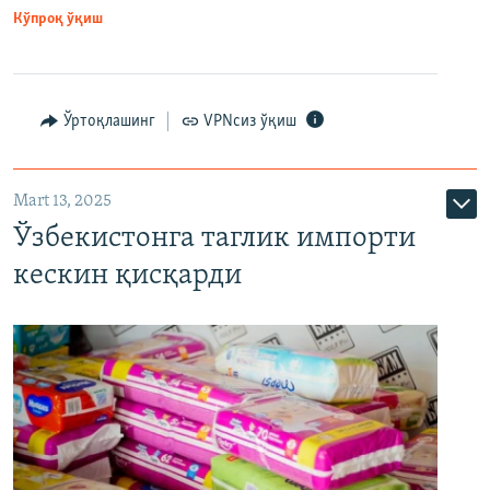
Кўпроқ ўқиш
Ўртоқлашинг
VPNсиз ўқиш
Mart 13, 2025
Ўзбекистонга таглик импорти
кескин қисқарди