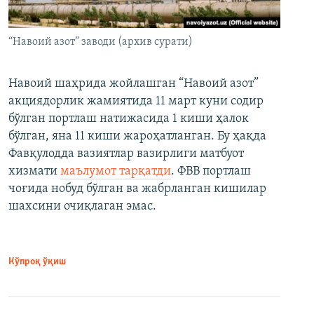
“Навоий азот” заводи (архив сурати)
Навоий шаҳрида жойлашган “Навоий азот”
акциядорлик жамиятида 11 март куни содир
бўлган портлаш натижасида 1 киши ҳалок
бўлган, яна 11 киши жароҳатланган. Бу ҳақда
Фавқулодда вазиятлар вазирлиги матбуот
хизмати
маълумот тарқатди
. ФВВ портлаш
чоғида нобуд бўлган ва жабрланган кишилар
шахсини очиқлаган эмас.
Кўпроқ ўқиш