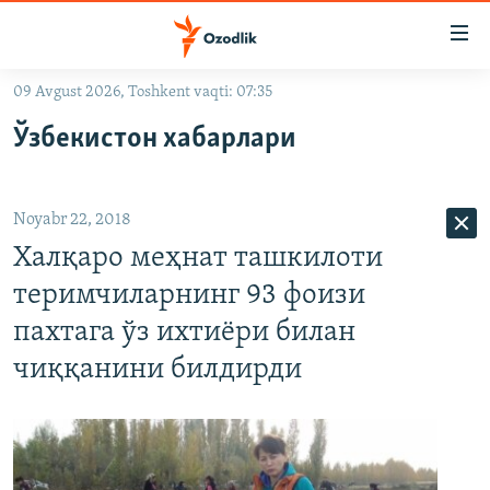
Линклар
Бош
мавзуларга
09 Avgust 2026, Toshkent vaqti: 07:35
ўтинг
OZODLIK SURISHTIRUVLARI
Асосий
Ўзбекистон хабарлари
OZODVIDEO
навигацияга
ўтинг
OZODARXIV
Қидиришга
Noyabr 22, 2018
ўтинг
На русском
Халқаро меҳнат ташкилоти
теримчиларнинг 93 фоизи
ИЖТИМОИЙ ТАРМОҚЛАР
пахтага ўз ихтиёри билан
чиққанини билдирди
Озодлик бошқа тилларда