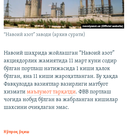
“Навоий азот” заводи (архив сурати)
Навоий шаҳрида жойлашган “Навоий азот”
акциядорлик жамиятида 11 март куни содир
бўлган портлаш натижасида 1 киши ҳалок
бўлган, яна 11 киши жароҳатланган. Бу ҳақда
Фавқулодда вазиятлар вазирлиги матбуот
хизмати
маълумот тарқатди
. ФВВ портлаш
чоғида нобуд бўлган ва жабрланган кишилар
шахсини очиқлаган эмас.
Кўпроқ ўқиш