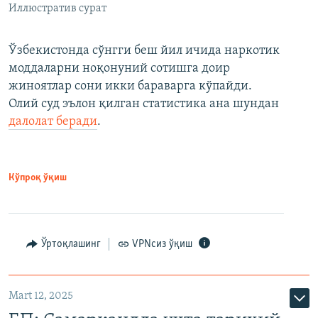
Иллюстратив сурат
Ўзбекистонда сўнгги беш йил ичида наркотик
моддаларни ноқонуний сотишга доир
жиноятлар сони икки бараварга кўпайди.
Олий суд эълон қилган статистика ана шундан
далолат беради
.
Кўпроқ ўқиш
Ўртоқлашинг
VPNсиз ўқиш
Mart 12, 2025