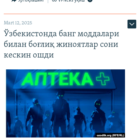
Ўртоқлашинг
VPNсиз ўқиш
Mart 12, 2025
Ўзбекистонда банг моддалари
билан боғлиқ жиноятлар сони
кескин ошди