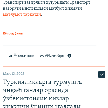
Транспорт вазирлиги ҳузуридаги Транспорт
назорати инспекцияси матбуот хизмати
маълумот тарқатди
.
Кўпроқ ўқиш
Ўртоқлашинг
VPNсиз ўқиш
Mart 13, 2025
Туркияликларга турмушга
чиқаётганлар орасида
ўзбекистонлик қизлар
иккинчи ўринни эгаллади