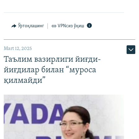
Ўртоқлашинг
VPNсиз ўқиш
Mart 12, 2025
Таълим вазирлиги йиғди-
йиғдилар билан “муроса
қилмайди”