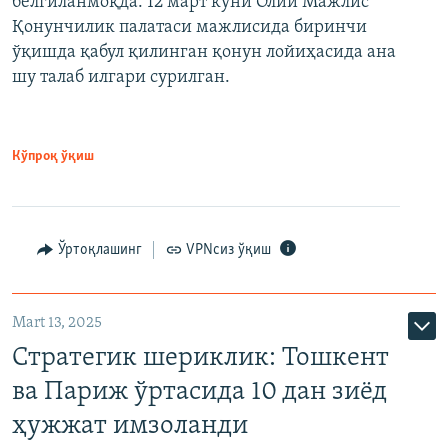
белгиланмоқда. 12 март куни Олий Мажлис
Қонунчилик палатаси мажлисида биринчи
ўқишда қабул қилинган қонун лойиҳасида ана
шу талаб илгари сурилган.
Кўпроқ ўқиш
Ўртоқлашинг
VPNсиз ўқиш
Mart 13, 2025
Стратегик шериклик: Тошкент
ва Париж ўртасида 10 дан зиёд
ҳужжат имзоланди