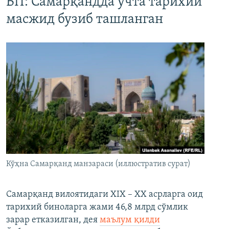
БП: Самарқандда учта тарихий
масжид бузиб ташланган
Кўҳна Самарқанд манзараси (иллюстратив сурат)
Самарқанд вилоятидаги XIX – XX асрларга оид
тарихий биноларга жами 46,8 млрд сўмлик
зарар етказилган, дея
маълум қилди