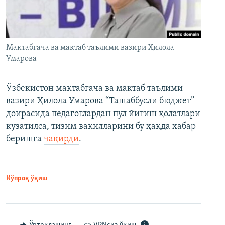
Мактабгача ва мактаб таълими вазири Ҳилола
Умарова
Ўзбекистон мактабгача ва мактаб таълими
вазири Ҳилола Умарова “Ташаббусли бюджет”
доирасида педагоглардан пул йиғиш ҳолатлари
кузатилса, тизим вакилларини бу ҳақда хабар
беришга
чақирди
.
Кўпроқ ўқиш