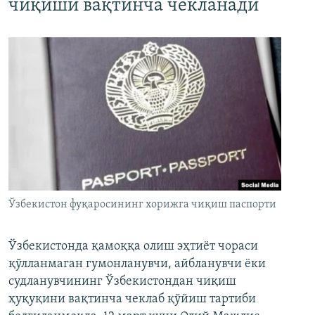
чиқиши вақтинча чекланади
Ўзбекистон фуқаросининг хорижга чиқиш паспорти
Ўзбекистонда қамоққа олиш эҳтиёт чораси
қўлланмаган гумонланувчи, айбланувчи ёки
судланувчининг Ўзбекистондан чиқиш
ҳуқуқини вақтинча чеклаб қўйиш тартиби