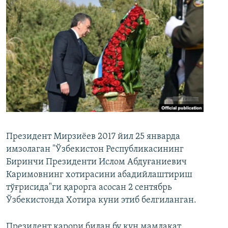
Президент Мирзиёев 2017 йил 25 январда
имзолаган "Ўзбекистон Республикасининг
Биринчи Президенти Ислом Абдуғаниевич
Каримовнинг хотирасини абадийлаштириш
тўғрисида"ги қарорга асосан 2 сентябрь
Ўзбекистонда Хотира куни этиб белгиланган.
Президент қарори билан бу кун мамлакат