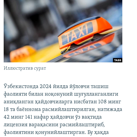
Иллюстратив сурат
Ўзбекистонда 2024 йилда йўловчи ташиш
фаолияти билан ноқонуний шуғулланганлиги
аниқланган ҳайдовчиларга нисбатан 108 минг
18 та баённома расмийлаштирилган, натижада
42 минг 141 нафар ҳайдовчи ўз вақтида
лицензия варақасини расмийлаштириб,
фаолиятини қонунийлаштирган. Бу ҳақда