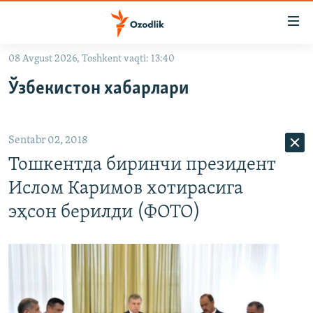
Линклар
Бош
мавзуларга
08 Avgust 2026, Toshkent vaqti: 13:40
ўтинг
OZODLIK SURISHTIRUVLARI
Асосий
Ўзбекистон хабарлари
OZODVIDEO
навигацияга
ўтинг
OZODARXIV
Қидиришга
Sentabr 02, 2018
ўтинг
На русском
Тошкентда биринчи президент
Ислом Каримов хотирасига
ИЖТИМОИЙ ТАРМОҚЛАР
эҳсон берилди (ФОТО)
Озодлик бошқа тилларда