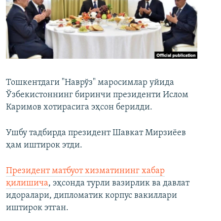
Тошкентдаги "Наврўз" маросимлар уйида
Ўзбекистоннинг биринчи президенти Ислом
Каримов хотирасига эҳсон берилди.
Ушбу тадбирда президент Шавкат Мирзиёев
ҳам иштирок этди.
Президент матбуот хизматининг хабар
қилишича
, эҳсонда турли вазирлик ва давлат
идоралари, дипломатик корпус вакиллари
иштирок этган.