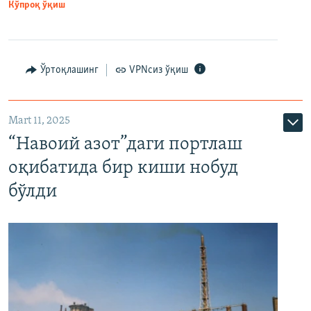
Кўпроқ ўқиш
Ўртоқлашинг
VPNсиз ўқиш
Mart 11, 2025
“Навоий азот”даги портлаш
оқибатида бир киши нобуд
бўлди