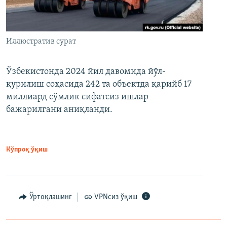
Иллюстратив сурат
Ўзбекистонда 2024 йил давомида йўл-
қурилиш соҳасида 242 та объектда қарийб 17
миллиард сўмлик сифатсиз ишлар
бажарилгани аниқланди.
Кўпроқ ўқиш
Ўртоқлашинг
VPNсиз ўқиш