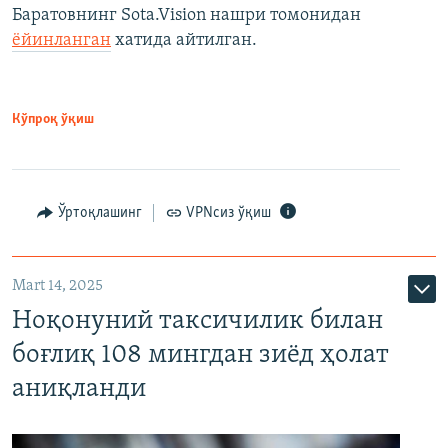
Баратовнинг Sota.Vision нашри томонидан
ёйинланган
хатида айтилган.
Кўпроқ ўқиш
Ўртоқлашинг
VPNсиз ўқиш
Mart 14, 2025
Ноқонуний таксичилик билан
боғлиқ 108 мингдан зиёд ҳолат
аниқланди