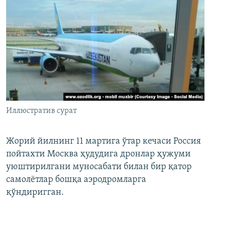
Иллюстратив сурат
Жорий йилнинг 11 мартига ўтар кечаси Россия
пойтахти Москва ҳудудига дронлар ҳужуми
уюштирилгани муносабати билан бир қатор
самолётлар бошқа аэродромларга
қўндиригган.