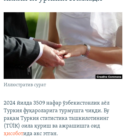
Иллюстратив сурат
2024 йилда 3509 нафар ўзбекистонлик аёл
Туркия фуқароларига турмушга чиқди. Бу
рақам Туркия статистика ташкилотининг
(ТÜİК) оила қуриш ва ажрашишга оид
ҳисобот
ида акс этган.