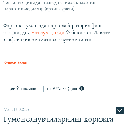
Тошкент яқинидаги завод печида ёқилаётган
наркотик моддалар (архив сурати)
Фарғона туманида нарколаборатория фош
этилди, дея
маълум қилди
Ўзбекистон Давлат
хавфсизлик хизмати матбуот хизмати.
Кўпроқ ўқиш
Ўртоқлашинг
VPNсиз ўқиш
Mart 13, 2025
Гумонланувчиларнинг хорижга