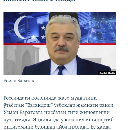
Усмон Баратов
Россиядаги колонияда жазо муддатини
ўтаётган “Ватандош” ўзбеклар жамияти раиси
Усмон Баратовга нисбатан янги жиноят иши
қўзғатилди. Эндиликда у колония иши тартиб-
интизомини бузишда айбланмоқда. Бу ҳақда