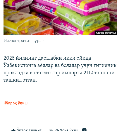
Иллюстратив сурат
2025 йилнинг дастлабки икки ойида
Ўзбекистонга аёллар ва болалар учун гигиеник
прокладка ва тагликлар импорти 2112 тоннани
ташкил этган.
Кўпроқ ўқиш
Ўртоқлашинг
VPNсиз ўқиш