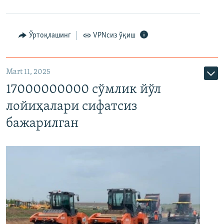
Ўртоқлашинг
VPNсиз ўқиш
Mart 11, 2025
17000000000 сўмлик йўл
лойиҳалари сифатсиз
бажарилган