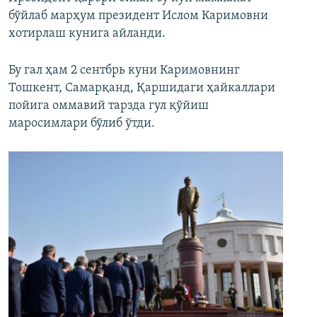
бўйлаб марҳум президент Ислом Каримовни
хотирлаш кунига айланди.
Бу гал ҳам 2 сентбрь куни Каримовнинг
Тошкент, Самарқанд, Қаршидаги ҳайкаллари
пойига оммавий тарзда гул қўйиш
маросимлари бўлиб ўтди.