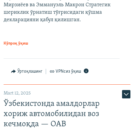
Мирзиёев ва Эммануэль Макрон Стратегик
шериклик ўрнатиш тўғрисидаги қўшма
декларацияни қабул қилишган.
Кўпроқ ўқиш
Ўртоқлашинг
VPNсиз ўқиш
Mart 12, 2025
Ўзбекистонда амалдорлар
хориж автомобилидан воз
кечмоқда — ОАВ