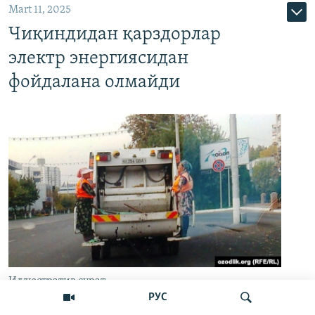
Mart 11, 2025
Чиқиндидан қарздорлар
электр энергиясидан
фойдалана олмайди
Иллюстратив сурат
РУС