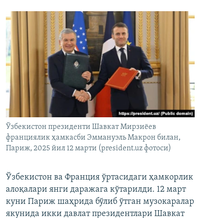
Ўзбекистон президенти Шавкат Мирзиёев
франциялик ҳамкасби Эммануэль Макрон билан,
Париж, 2025 йил 12 марти (president.uz фотоси)
Ўзбекистон ва Франция ўртасидаги ҳамкорлик
алоқалари янги даражага кўтарилди. 12 март
куни Париж шаҳрида бўлиб ўтган музокаралар
якунида икки давлат президентлари Шавкат