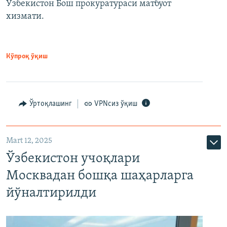
Ўзбекистон Бош прокуратураси матбуот
хизмати.
Кўпроқ ўқиш
Ўртоқлашинг
VPNсиз ўқиш
Mart 12, 2025
Ўзбекистон учоқлари
Москвадан бошқа шаҳарларга
йўналтирилди