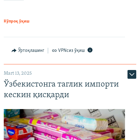
Кўпроқ ўқиш
Ўртоқлашинг
VPNсиз ўқиш
Mart 13, 2025
Ўзбекистонга таглик импорти
кескин қисқарди