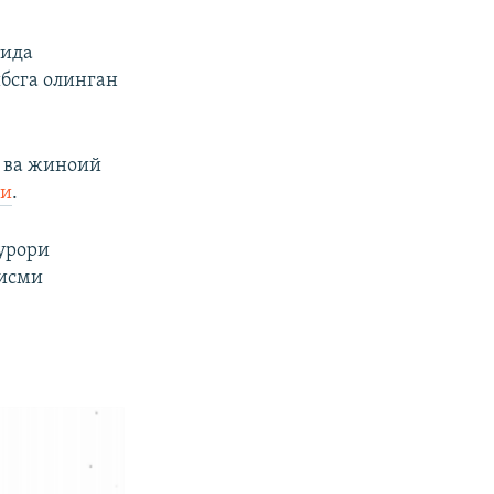
тида
бсга олинган
 ва жиноий
ди
.
урори
қисми