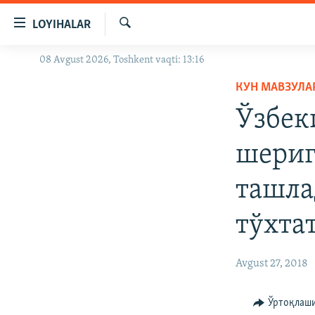
Линклар
LOYIHALAR
Бош
мавзуларга
Излаш
08 Avgust 2026, Toshkent vaqti: 13:16
OZODLIK SURISHTIRUVLARI
ўтинг
Асосий
КУН МАВЗУЛА
OZODVIDEO
навигацияга
Ўзбек
OZODARXIV
ўтинг
Қидиришга
шериг
ўтинг
ташла
тўхта
Avgust 27, 2018
Ўртоқлаш