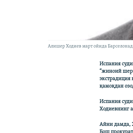
Алишер Ходиев март ойида Барселонада
Испания суди
“жиноий шери
экстрадиция 
қамоқдан озод
Испания суди
Ходиевнинг ад
Айни дамда, 
Бош прокурат