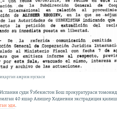
чиқарган ажрим нусхаси
 Испания суди Ўзбекистон Бош прокуратураси томонид
рилган 40 яшар Алишер Ходиевни экстрадиция қилиш
ган эди
.