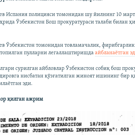
в Испания полицияси томонидан шу йилнинг 10 мар
ҳрида Ўзбекистон Бош прокуратураси талаби билан ҳи
в Ўзбекистон томонидан товламачалик, фирибгарлик
 топилган пулларни легаллаштиришда
айбланаётган э
лгари сурилган айбловлар Ўзбекистон собиқ бош прок
ировга нисбатан қўзғатилган жиноят ишининг бир 
илаётган эди.
ор қилган ажрим