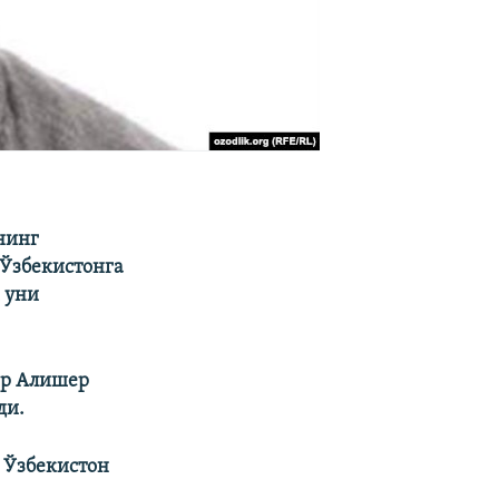
нинг
Ўзбекистонга
 уни
ар Алишер
и.​
 Ўзбекистон