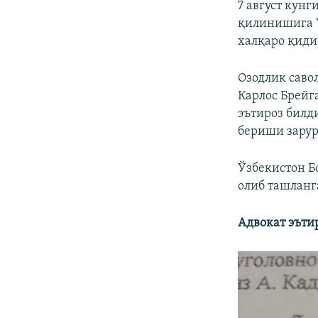
7 август кун
қилинишига 
халқаро қиди
Озодлик саво
Карлос Брейг
эътироз билд
бериши зарур
Ўзбекистон Б
олиб ташланг
Адвокат эъти