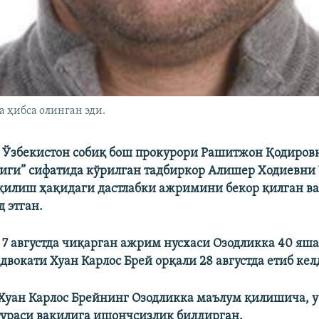
 ҳибса олинган эди.
 Ўзбекистон собиқ бош прокурори Рашитжон Қодиров
ги” сифатида кўрилган тадбиркор Алишер Ходиевни 
қилиш ҳақидаги дастлабки ажримини бекор қилган ва
 этган.
 7 августда чиқарган ажрим нусхаси Озодликка 40 яш
вокати Хуан Карлос Брей орқали 28 августда етиб келд
Хуан Карлос Брейнинг Озодликка маълум қилишича, у
ураси вакилига ишончсизлик билдирган.