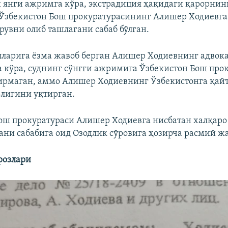
ги янги ажримга кўра, экстрадиция ҳақидаги қарорнин
Ўзбекистон Бош прокуратурасининг Алишер Ходиевга
рувни олиб ташлагани сабаб бўлган.
лларига ёзма жавоб берган Алишер Ходиевнинг адвок
а кўра, суднинг сўнгги ажримига Ўзбекистон Бош про
ирмаган, аммо Алишер Ходиевнинг Ўзбекистонга қайт
лигини уқтирган.
ош прокуратураси Алишер Ходиевга нисбатан халқар
ани сабабига оид Озодлик сўровига ҳозирча расмий ж
розлари