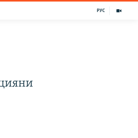
РУС
ицияни