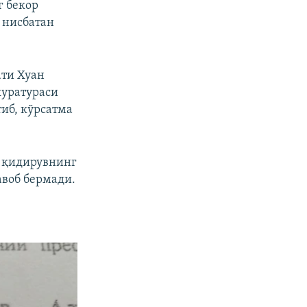
г бекор
 нисбатан
ати Хуан
куратураси
иб, кўрсатма
о қидирувнинг
авоб бермади.