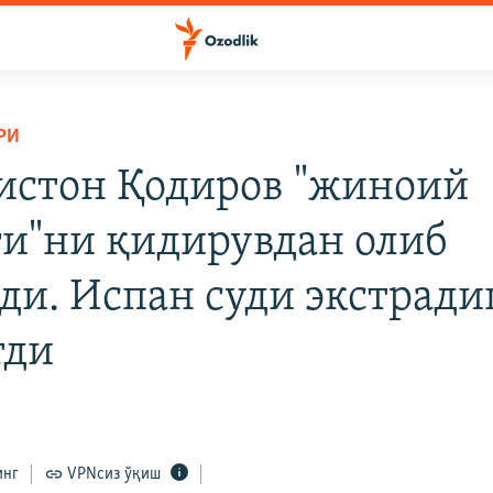
РИ
истон Қодиров "жиноий
и"ни қидирувдан олиб
ди. Испан суди экстрад
тди
инг
VPNсиз ўқиш