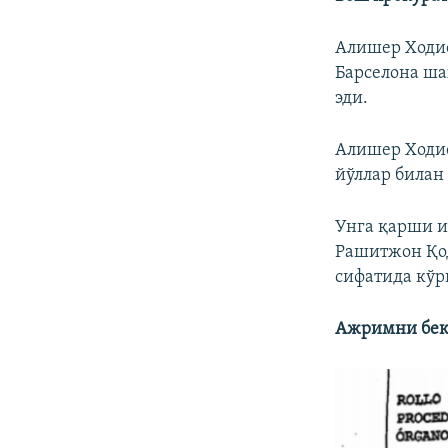
Алишер Ходие
Барселона ша
эди.
Алишер Ходие
йўллар билан
Унга қарши и
Рашитжон Қод
сифатида кўр
Ажримни бек