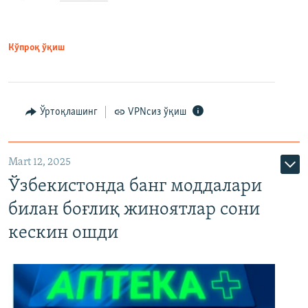
Кўпроқ ўқиш
Ўртоқлашинг
VPNсиз ўқиш
Mart 12, 2025
Ўзбекистонда банг моддалари
билан боғлиқ жиноятлар сони
кескин ошди