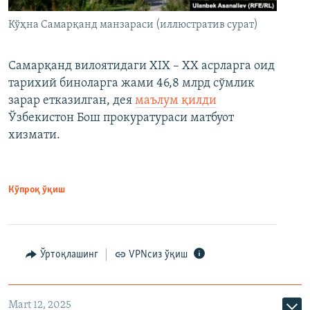
Кўҳна Самарқанд манзараси (иллюстратив сурат)
Самарқанд вилоятидаги XIX – XX асрларга оид
тарихий биноларга жами 46,8 млрд сўмлик
зарар етказилган, дея
маълум қилди
Ўзбекистон Бош прокуратураси матбуот
хизмати.
Кўпроқ ўқиш
Ўртоқлашинг
VPNсиз ўқиш
Mart 12, 2025