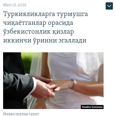
Mart 13, 2025
Туркияликларга турмушга
чиқаётганлар орасида
ўзбекистонлик қизлар
иккинчи ўринни эгаллади
Иллюстратив сурат