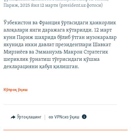
Париж, 2025 йил 12 марти (president.uz фотоси)
Ўзбекистон ва Франция ўртасидаги ҳамкорлик
алоқалари янги даражага кўтарилди. 12 март
куни Париж шаҳрида бўлиб ўтган музокаралар
якунида икки давлат президентлари Шавкат
Мирзиёев ва Эммануэль Макрон Стратегик
шериклик ўрнатиш тўғрисидаги қўшма
декларацияни қабул қилишган.
Кўпроқ ўқиш
Ўртоқлашинг
VPNсиз ўқиш