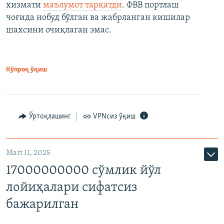
хизмати
маълумот тарқатди
. ФВВ портлаш
чоғида нобуд бўлган ва жабрланган кишилар
шахсини очиқлаган эмас.
Кўпроқ ўқиш
Ўртоқлашинг
VPNсиз ўқиш
Mart 11, 2025
17000000000 сўмлик йўл
лойиҳалари сифатсиз
бажарилган