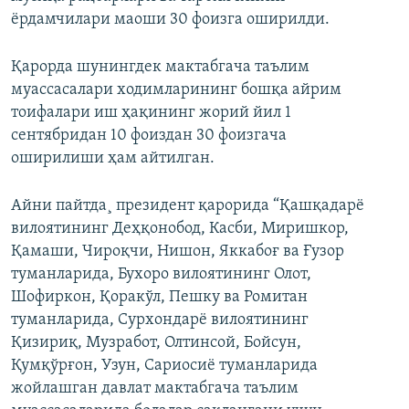
ёрдамчилари маоши 30 фоизга оширилди.
Қарорда шунингдек мактабгача таълим
муассасалари ходимларининг бошқа айрим
тоифалари иш ҳақининг жорий йил 1
сентябридан 10 фоиздан 30 фоизгача
оширилиши ҳам айтилган.
Айни пайтда¸ президент қарорида “Қашқадарё
вилоятининг Деҳқонобод, Касби, Миришкор,
Қамаши, Чироқчи, Нишон, Яккабоғ ва Ғузор
туманларида, Бухоро вилоятининг Олот,
Шофиркон, Қоракўл, Пешку ва Ромитан
туманларида, Сурхондарё вилоятининг
Қизириқ, Музработ, Олтинсой, Бойсун,
Қумқўрғон, Узун, Сариосиё туманларида
жойлашган давлат мактабгача таълим