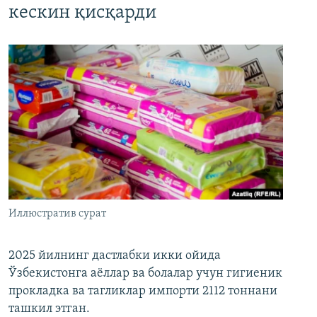
кескин қисқарди
Иллюстратив сурат
2025 йилнинг дастлабки икки ойида
Ўзбекистонга аёллар ва болалар учун гигиеник
прокладка ва тагликлар импорти 2112 тоннани
ташкил этган.