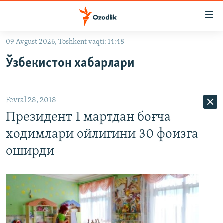
Линклар
Бош
мавзуларга
09 Avgust 2026, Toshkent vaqti: 14:48
ўтинг
OZODLIK SURISHTIRUVLARI
Асосий
Ўзбекистон хабарлари
OZODVIDEO
навигацияга
ўтинг
OZODARXIV
Қидиришга
Fevral 28, 2018
ўтинг
На русском
Президент 1 мартдан боғча
ходимлари ойлигини 30 фоизга
ИЖТИМОИЙ ТАРМОҚЛАР
оширди
Озодлик бошқа тилларда