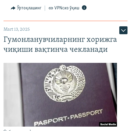
Ўртоқлашинг
VPNсиз ўқиш
Mart 13, 2025
Гумонланувчиларнинг хорижга
чиқиши вақтинча чекланади