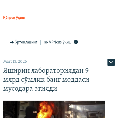
Кўпроқ ўқиш
Ўртоқлашинг
VPNсиз ўқиш
Mart 13, 2025
Яширин лабораториядан 9
млрд сўмлик банг моддаси
мусодара этилди