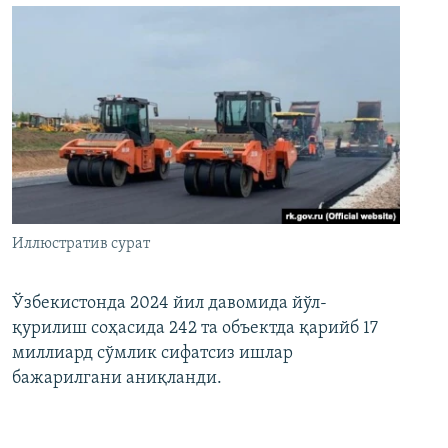
Иллюстратив сурат
Ўзбекистонда 2024 йил давомида йўл-
қурилиш соҳасида 242 та объектда қарийб 17
миллиард сўмлик сифатсиз ишлар
бажарилгани аниқланди.