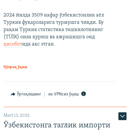
2024 йилда 3509 нафар ўзбекистонлик аёл
Туркия фуқароларига турмушга чиқди. Бу
рақам Туркия статистика ташкилотининг
(ТÜİК) оила қуриш ва ажрашишга оид
ҳисобот
ида акс этган.
Кўпроқ ўқиш
Ўртоқлашинг
VPNсиз ўқиш
Mart 13, 2025
Ўзбекистонга таглик импорти