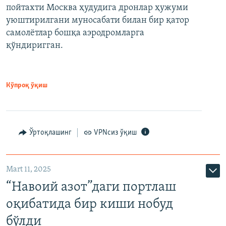
пойтахти Москва ҳудудига дронлар ҳужуми
уюштирилгани муносабати билан бир қатор
самолётлар бошқа аэродромларга
қўндиригган.
Кўпроқ ўқиш
Ўртоқлашинг
VPNсиз ўқиш
Mart 11, 2025
“Навоий азот”даги портлаш
оқибатида бир киши нобуд
бўлди