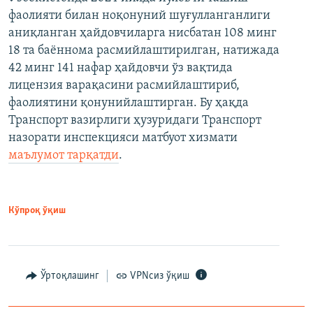
фаолияти билан ноқонуний шуғулланганлиги
аниқланган ҳайдовчиларга нисбатан 108 минг
18 та баённома расмийлаштирилган, натижада
42 минг 141 нафар ҳайдовчи ўз вақтида
лицензия варақасини расмийлаштириб,
фаолиятини қонунийлаштирган. Бу ҳақда
Транспорт вазирлиги ҳузуридаги Транспорт
назорати инспекцияси матбуот хизмати
маълумот тарқатди
.
Кўпроқ ўқиш
Ўртоқлашинг
VPNсиз ўқиш