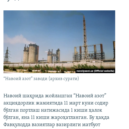
“Навоий азот” заводи (архив сурати)
Навоий шаҳрида жойлашган “Навоий азот”
акциядорлик жамиятида 11 март куни содир
бўлган портлаш натижасида 1 киши ҳалок
бўлган, яна 11 киши жароҳатланган. Бу ҳақда
Фавқулодда вазиятлар вазирлиги матбуот