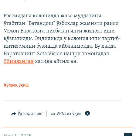
Россиядаги колонияда жазо муддатини
ўтаётган “Ватандош” ўзбеклар жамияти раиси
Усмон Баратовга нисбатан янги жиноят иши
қўзғатилди. Эндиликда у колония иши тартиб-
интизомини бузишда айбланмоқда. Бу ҳақда
Баратовнинг Sota.Vision нашри томонидан
ёйинланган
хатида айтилган.
Кўпроқ ўқиш
Ўртоқлашинг
VPNсиз ўқиш