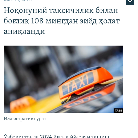
Mart 14, 2025
Ноқонуний таксичилик билан
боғлиқ 108 мингдан зиёд ҳолат
аниқланди
Иллюстратив сурат
Ўзбекистонда 2024 йилда йўловчи ташиш