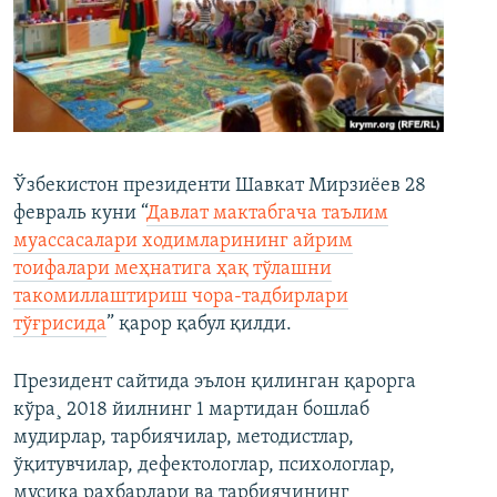
Ўзбекистон президенти Шавкат Мирзиëев 28
февраль куни “
Давлат мактабгача таълим
муассасалари ходимларининг айрим
тоифалари меҳнатига ҳақ тўлашни
такомиллаштириш чора-тадбирлари
тўғрисида
” қарор қабул қилди.
Президент сайтида эълон қилинган қарорга
кўра¸ 2018 йилнинг 1 мартидан бошлаб
мудирлар, тарбиячилар, методистлар,
ўқитувчилар, дефектологлар, психологлар,
мусиқа раҳбарлари ва тарбиячининг