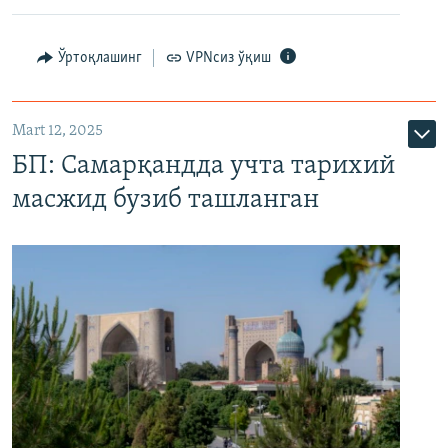
Ўртоқлашинг
VPNсиз ўқиш
Mart 12, 2025
БП: Самарқандда учта тарихий
масжид бузиб ташланган