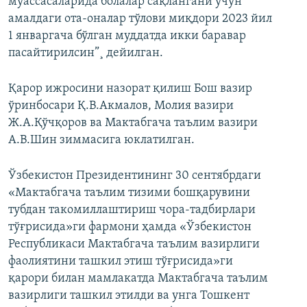
муассасаларида болалар сақлангани учун
амалдаги ота-оналар тўлови миқдори 2023 йил
1 январгача бўлган муддатда икки баравар
пасайтирилсин”¸ дейилган.
Қарор ижросини назорат қилиш Бош вазир
ўринбосари Қ.В.Акмалов, Молия вазири
Ж.А.Қўчқоров ва Мактабгача таълим вазири
А.В.Шин зиммасига юклатилган.
Ўзбекистон Президентининг 30 сентябрдаги
«Мактабгача таълим тизими бошқарувини
тубдан такомиллаштириш чора-тадбирлари
тўғрисида»ги фармони ҳамда «Ўзбекистон
Республикаси Мактабгача таълим вазирлиги
фаолиятини ташкил этиш тўғрисида»ги
қарори билан мамлакатда Мактабгача таълим
вазирлиги ташкил этилди ва унга Тошкент