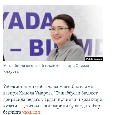
Мактабгача ва мактаб таълими вазири Ҳилола
Умарова
Ўзбекистон мактабгача ва мактаб таълими
вазири Ҳилола Умарова “Ташаббусли бюджет”
доирасида педагоглардан пул йиғиш ҳолатлари
кузатилса, тизим вакилларини бу ҳақда хабар
беришга
чақирди
.