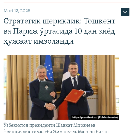
Mart 13, 2025
Стратегик шериклик: Тошкент
ва Париж ўртасида 10 дан зиёд
ҳужжат имзоланди
Ўзбекистон президенти Шавкат Мирзиёев
франциялик ҳамкасби Эммануэль Макрон билан,