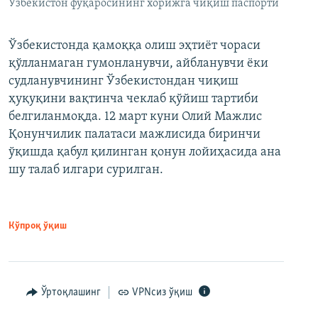
Ўзбекистон фуқаросининг хорижга чиқиш паспорти
Ўзбекистонда қамоққа олиш эҳтиёт чораси
қўлланмаган гумонланувчи, айбланувчи ёки
судланувчининг Ўзбекистондан чиқиш
ҳуқуқини вақтинча чеклаб қўйиш тартиби
белгиланмоқда. 12 март куни Олий Мажлис
Қонунчилик палатаси мажлисида биринчи
ўқишда қабул қилинган қонун лойиҳасида ана
шу талаб илгари сурилган.
Кўпроқ ўқиш
Ўртоқлашинг
VPNсиз ўқиш