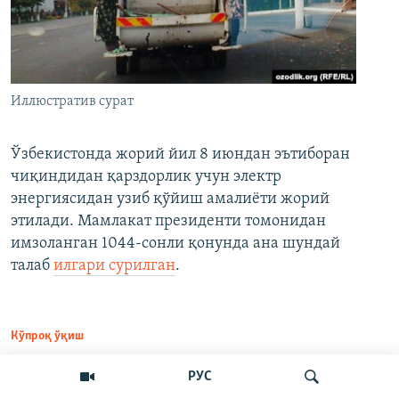
Иллюстратив сурат
Ўзбекистонда жорий йил 8 июндан эътиборан
чиқиндидан қарздорлик учун электр
энергиясидан узиб қўйиш амалиёти жорий
этилади. Мамлакат президенти томонидан
имзоланган 1044-сонли қонунда ана шундай
талаб
илгари сурилган
.
Кўпроқ ўқиш
РУС