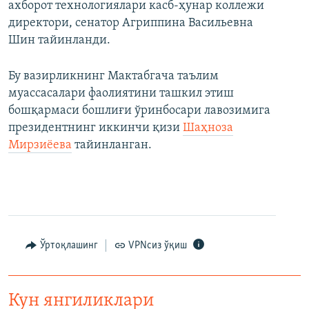
ахборот технологиялари касб-ҳунар коллежи
директори, сенатор Агриппина Васильевна
Шин тайинланди.
Бу вазирликнинг Мактабгача таълим
муассасалари фаолиятини ташкил этиш
бошқармаси бошлиғи ўринбосари лавозимига
президентнинг иккинчи қизи
Шаҳноза
Мирзиëева
тайинланган.
Ўртоқлашинг
VPNсиз ўқиш
Кун янгиликлари