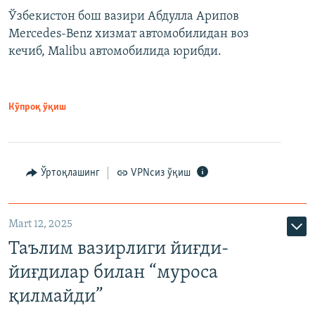
Ўзбекистон бош вазири Абдулла Арипов
Mercedes-Benz хизмат автомобилидан воз
кечиб, Malibu автомобилида юрибди.
Кўпроқ ўқиш
Ўртоқлашинг
VPNсиз ўқиш
Mart 12, 2025
Таълим вазирлиги йиғди-
йиғдилар билан “муроса
қилмайди”