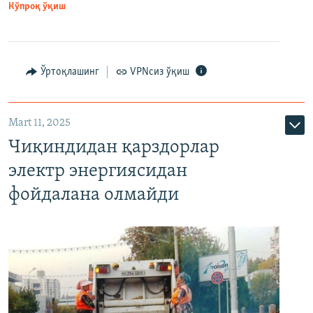
Кўпроқ ўқиш
Ўртоқлашинг
VPNсиз ўқиш
Mart 11, 2025
Чиқиндидан қарздорлар
электр энергиясидан
фойдалана олмайди