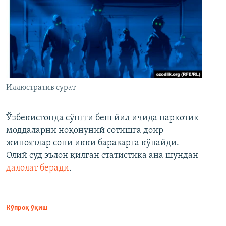
Иллюстратив сурат
Ўзбекистонда сўнгги беш йил ичида наркотик
моддаларни ноқонуний сотишга доир
жиноятлар сони икки бараварга кўпайди.
Олий суд эълон қилган статистика ана шундан
далолат беради
.
Кўпроқ ўқиш