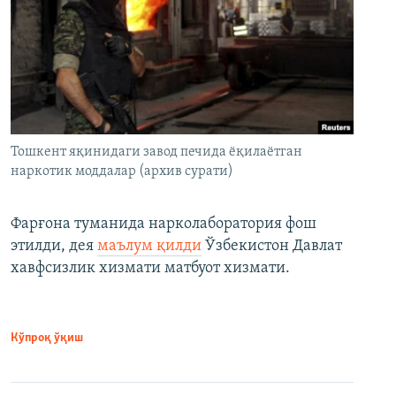
Тошкент яқинидаги завод печида ёқилаётган
наркотик моддалар (архив сурати)
Фарғона туманида нарколаборатория фош
этилди, дея
маълум қилди
Ўзбекистон Давлат
хавфсизлик хизмати матбуот хизмати.
Кўпроқ ўқиш