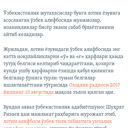
Ўзбекистонлик мутахасислар бунга лотин ёзувига
асосланган ўзбек алифбосида муаммолар,
ноаниқликлар бисёр экани сабаб бўлаётганини
айтиб келадилар.
Жумладан, лотин ёзувидаги ўзбек алифбосида энг
катта ноқулайликларни «ў» ва «ғ» ҳарфлари ҳамда
тутуқ белгиси келтириб чиқараётгани, ҳозирги
кунда ушбу ҳарфларни ёзишда қабул қилинган
белгилар ўрнига турли-туман белгилар
ишлатилаётгани тўғрисида
Озодлик радиоси 2017
йилнинг 15 августида
мақола эълон қилган эди.
Бундан аввал ўзбекистонлик адабиётшунос Шуҳрат
Ризаев ҳам мамлакат раҳбарига мурожаат этиб,
лотин алифбоси ўзбек тили табиатига унчалик