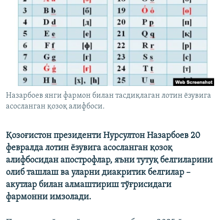
Назарбоев янги фармон билан тасдиқлаган лотин ёзувига
асосланган қозоқ алифбоси.
Қозоғистон президенти Нурсултон Назарбоев 20
февралда лотин ёзувига асосланган қозоқ
алифбосидан апострофлар, яъни тутуқ белгиларини
олиб ташлаш ва уларни диакритик белгилар –
акутлар билан алмаштириш тўғрисидаги
фармонни имзолади.