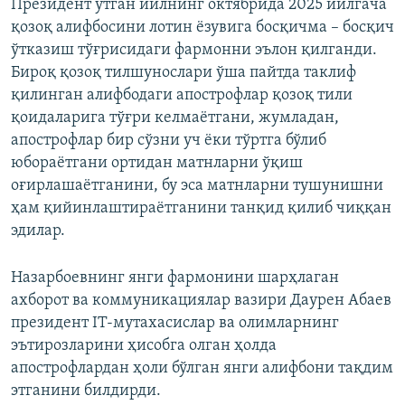
Президент ўтган йилнинг октябрида 2025 йилгача
қозоқ алифбосини лотин ёзувига босқичма – босқич
ўтказиш тўғрисидаги фармонни эълон қилганди.
Бироқ қозоқ тилшунослари ўша пайтда таклиф
қилинган алифбодаги апострофлар қозоқ тили
қоидаларига тўғри келмаётгани, жумладан,
апострофлар бир сўзни уч ёки тўртга бўлиб
юбораётгани ортидан матнларни ўқиш
оғирлашаётганини, бу эса матнларни тушунишни
ҳам қийинлаштираётганини танқид қилиб чиққан
эдилар.
Назарбоевнинг янги фармонини шарҳлаган
ахборот ва коммуникациялар вазири Даурен Абаев
президент IT-мутахасислар ва олимларнинг
эътирозларини ҳисобга олган ҳолда
апострофлардан ҳоли бўлган янги алифбони тақдим
этганини билдирди.