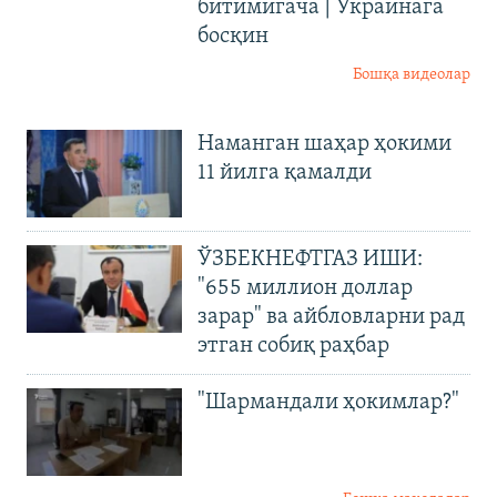
битимигача | Украинага
босқин
Бошқа видеолар
Наманган шаҳар ҳокими
11 йилга қамалди
ЎЗБЕКНЕФТГАЗ ИШИ:
"655 миллион доллар
зарар" ва айбловларни рад
этган собиқ раҳбар
"Шармандали ҳокимлар?"