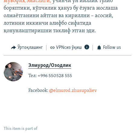
мувофиқ эмаслиги,
учинчи ўн йиллик тўлиб
боряптики, кўпчилик ҳануз бу ёзувга мослаша
олмаётганини айтган ва кириллни – асосий,
лотинни иккинчи алифбо сифатида
қонунлаштиришни таклиф этган эди.
Ўртоқлашинг
VPNсиз ўқиш
Follow us
Элмурод/Озодлик
Тел: +996 550528 555
Facebook:
@elmurod.zhusupaliev
This item is part of