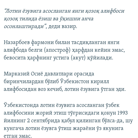
“Лотин ёзувига асосланган янги қозоқ алифбоси
қозоқ тилида ёзиш ва ўқишни анча
осонлаштиради”
, деди вазир.
Назарбоев фармони билан тасдиқланган янги
алифбода белги (апостроф) ҳарфдан кейин эмас,
бевосита ҳарфнинг устига (акут) қўйилади.
Марказий Осиё давлатлари орасида
биринчилардан бўлиб Ўзбекистон кирилл
алифбосидан воз кечиб, лотин ёзувига ўтган эди.
Ўзбекистонда лотин ёзувига асосланган ўзбек
алифбосини жорий этиш тўғрисидаги қонун 1993
йилнинг 2 сентябрида қабул қилинган бўлса-да, шу
кунгача лотин ёзувга ўтиш жараёни ўз якунига
етган эмас.