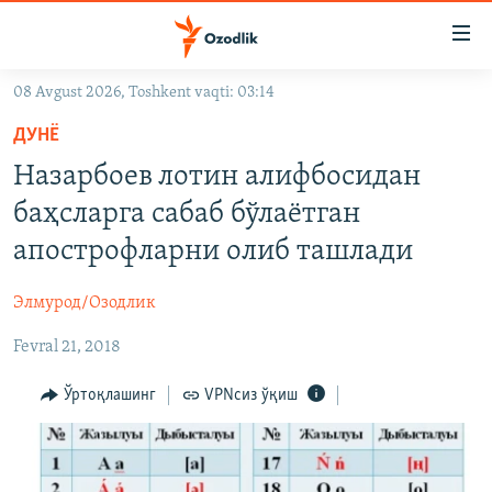
Линклар
Бош
мавзуларга
08 Avgust 2026, Toshkent vaqti: 03:14
ўтинг
OZODLIK SURISHTIRUVLARI
Асосий
ДУНË
OZODVIDEO
навигацияга
Назарбоев лотин алифбосидан
ўтинг
OZODARXIV
баҳсларга сабаб бўлаётган
Қидиришга
ўтинг
апострофларни олиб ташлади
На русском
Элмурод/Озодлик
ИЖТИМОИЙ ТАРМОҚЛАР
Fevral 21, 2018
Ўртоқлашинг
VPNсиз ўқиш
Озодлик бошқа тилларда