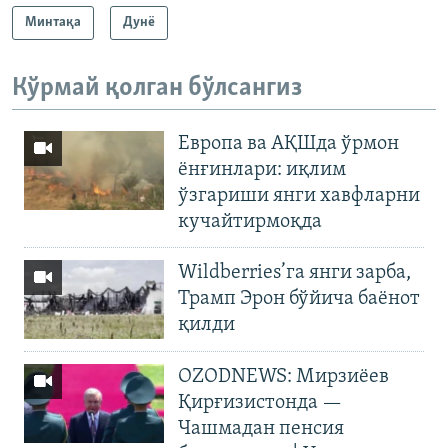
Минтақа
Дунë
Кўрмай қолган бўлсангиз
Европа ва АҚШда ўрмон
ёнғинлари: иқлим
ўзгариши янги хавфларни
кучайтирмоқда
Wildberries’га янги зарба,
Трамп Эрон бўйича баёнот
қилди
OZODNEWS: Мирзиёев
Қирғизистонда —
Чашмадан пенсия