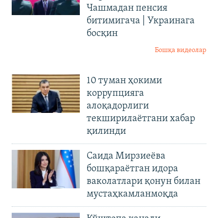
Чашмадан пенсия
битимигача | Украинага
босқин
Бошқа видеолар
10 туман ҳокими
коррупцияга
алоқадорлиги
текширилаётгани хабар
қилинди
Саида Мирзиеёва
бошқараётган идора
ваколатлари қонун билан
мустаҳкамланмоқда