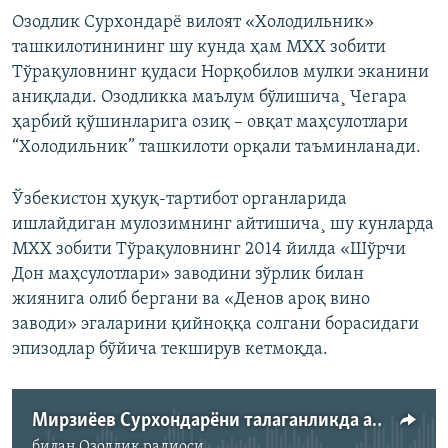
Озодлик Сурхондарё вилоят «Холодильник»
ташкилотинининг шу кунда ҳам МХХ зобити
Тўрақуловнинг қудаси Норқобилов мулки эканини
аниқлади. Озодликка маълум бўлишича¸ Чегара
ҳарбий қўшинларига озиқ – овқат маҳсулотлари
“Холодильник” ташкилоти орқали таъминланади.
Ўзбекистон ҳуқуқ-тартибот органларида
ишлайдиган мулозимнинг айтишича¸ шу кунларда
МХХ зобити Тўрақуловнинг 2014 йилда «Шўрчи
Дон маҳсулотлари» заводини зўрлик билан
жиянига олиб бергани ва «Денов ароқ вино
заводи» эгаларини қийноққа солгани борасидаги
эпизодлар бўйича текширув кетмоқда.
Мирзиëев Сурхондарëни талаганликда айблаган МХХ подполковниги ҳибсга олинди
билан
Озодлик радиоси