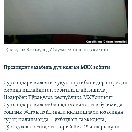
Тўрақулов Бобомурод Абдуллаевни тергов қилган.
Президент ғазабига дуч келган МХХ зобити
Сурхондарë вилояти ҳуқуқ-тартибот идораларидан
бирида ишлайдиган зобитнинг айтишича¸
Нодирбек Тўрақулов республика МХХсининг
Сурхондарë вилоят бошқармаси тергов бўлимида
бошлиқ бўлган пайтидаги қилмишлари юзасидан
сўроқ қилинмоқда. Суҳбатдош таъкидича¸
Тўрақулов президент жорий йил 19 январь куни