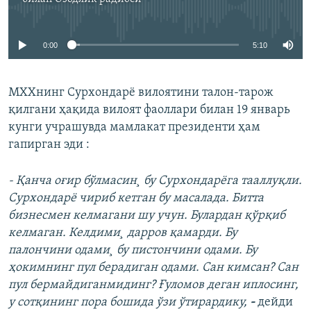
Айни дамда медиа-манба мавжуд эмас
0:00
5:10
МХХнинг Сурхондарë вилоятини талон-тарож
қилгани ҳақида вилоят фаоллари билан 19 январь
кунги учрашувда мамлакат президенти ҳам
гапирган эди :
-
Қанча оғир бўлмасин¸ бу Сурхондарëга тааллуқли.
Сурхондарë чириб кетган бу масалада. Битта
бизнесмен келмагани шу учун. Булардан қўрқиб
келмаган. Келдими¸ дарров қамарди. Бу
палончини одами¸ бу пистончини одами. Бу
ҳокимнинг пул берадиган одами. Сан кимсан? Сан
пул бермайдиганмидинг? Ғуломов деган иплосинг,
у сотқининг пора бошида ўзи ўтирардику,
-
дейди