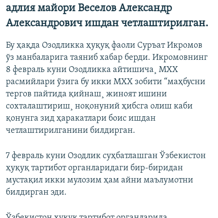
адлия майори Веселов Александр
Александрович ишдан четлаштирилган.
Бу ҳақда Озодликка ҳуқуқ фаоли Суръат Икромов
ўз манбаларига таяниб хабар берди. Икромовнинг
8 февраль куни Озодликка айтишича¸ МХХ
расмийлари ўзига бу икки МХХ зобити “маҳбусни
тергов пайтида қийнаш¸ жиноят ишини
сохталаштириш¸ ноқонуний ҳибсга олиш каби
қонунга зид ҳаракатлари боис ишдан
четлаштирилганини билдирган.
7 февраль куни Озодлик суҳбатлашган Ўзбекистон
ҳуқуқ тартибот органларидаги бир-биридан
мустақил икки мулозим ҳам айни маълумотни
билдирган эди.
Ўзбекистон ҳуқуқ тартибот органларида