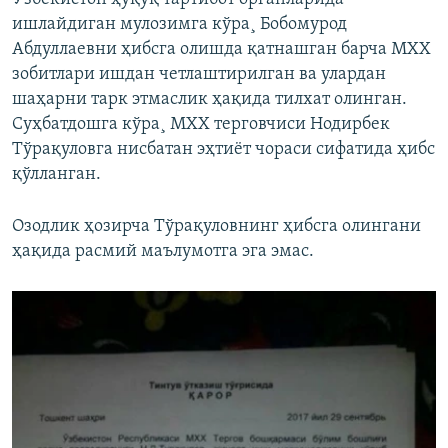
ишлайдиган мулозимга кўра¸ Бобомурод
Абдуллаевни ҳибсга олишда қатнашган барча МХХ
зобитлари ишдан четлаштирилган ва улардан
шаҳарни тарк этмаслик ҳақида тилхат олинган.
Суҳбатдошга кўра¸ МХХ терговчиси Нодирбек
Тўрақуловга нисбатан эҳтиëт чораси сифатида ҳибс
қўлланган.
Озодлик ҳозирча Тўрақуловнинг ҳибсга олингани
ҳақида расмий маълумотга эга эмас.