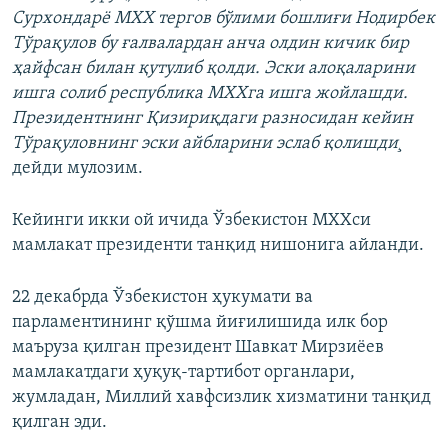
Сурхондарë МХХ тергов бўлими бошлиғи Нодирбек
Тўрақулов бу ғалвалардан анча олдин кичик бир
ҳайфсан билан қутулиб қолди. Эски алоқаларини
ишга солиб республика МХХга ишга жойлашди.
Президентнинг Қизириқдаги разносидан кейин
Тўрақуловнинг эски айбларини эслаб қолишди¸
дейди мулозим.
Кейинги икки ой ичида Ўзбекистон МХХси
мамлакат президенти танқид нишонига айланди.
22 декабрда Ўзбекистон ҳукумати ва
парламентининг қўшма йиғилишида илк бор
маъруза қилган президент Шавкат Мирзиёев
мамлакатдаги ҳуқуқ-тартибот органлари,
жумладан, Миллий хавфсизлик хизматини танқид
қилган эди.