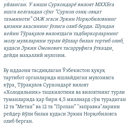
уйланган. У киши Сурхондарё вилоят МХХБга
ишга келгандан сўнг “Сурхон озиқ-овқат
таъминоти” ОАЖ эгаси Эркин Норқобиловнинг
қизини акасининг ўғлига олиб берди. Шундан
кейин Тўрақулов вилоятдаги тадбиркорларнинг
молу мулкларини турли йўллар билан тортиб олиб¸
қудаси Эркин Омонович тасарруфига ўтказди
¸
дейди маҳаллий мулозим.
Бу иддаони тасдиқлаган Ўзбекистон ҳуқуқ
тартибот органларида ишлайдиган мулозимга
кўра¸ Тўрақулов Сурхондарё вилоят
«Холодильник» ташкилотини ва вилоятнинг турли
туманларида ҳар бири 4,5 миллиард сўм турадиган
12 та “Метан” ва 12 та “Пропан” "заправка"ларини
рейдер йўли билан қудаси Эркин Норқобиловга
олиб берган.