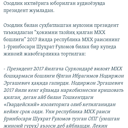
Озодлик ихтиëрига юборилган аудиоëзувда
президент жумладан.
Озодлик билан суҳбатлашган мулозим президент
таъкидлаган “ҳокимни тазйиқ қилган МХХ
бошлиғи” 2017 йилда республика МХХ раисининг
1-ўринбосари Шуҳрат Ғуломов билан бир купеда
жиноий жавобгарликка тортилган:
-
Президент 2017 йилгача Сурхондарë вилоят МХХ
бошқармаси бошлиғи бўлган Ибрагимов Нодиржон
Эргашевич ҳақида гапирди. Нодиржон Эргашевич
2017 йили кенг кўламда наркобизнесни кришовать
қилган¸ деган айб билан Тошкентдаги
«Гвардейский» изоляторига олиб кетилганидан
кейин срок олди. Уни республика МХХ раиси
ўринбосари Шухрат Ғуломов тузган ОПГ (уюшган
жиноий гуруҳ) аъзоси деб айблашди. Лекин