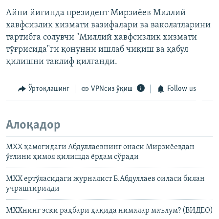
Айни йиғинда президент Мирзиёев Миллий
хавфсизлик хизмати вазифалари ва ваколатларини
тартибга солувчи "Миллий хавфсизлик хизмати
тўғрисида"ги қонунни ишлаб чиқиш ва қабул
қилишни таклиф қилганди.
Ўртоқлашинг
VPNсиз ўқиш
Follow us
Алоқадор
МХХ қамоғидаги Абдуллаевнинг онаси Мирзиёевдан
ўғлини ҳимоя қилишда ёрдам сўради
МХХ ертўласидаги журналист Б.Абдуллаев оиласи билан
учраштирилди
МХХнинг эски раҳбари ҳақида нималар маълум? (ВИДЕО)