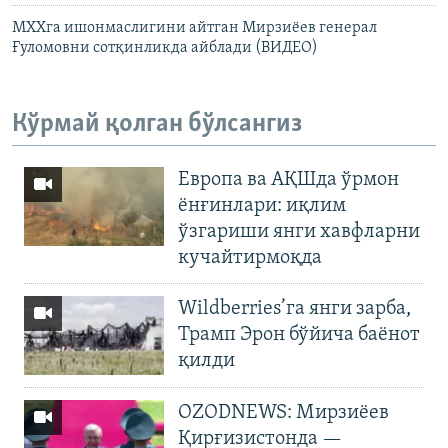
МХХга ишонмаслигини айтган Мирзиëев генерал
Ғуломовни сотқинликда айблади (ВИДЕО)
Кўрмай қолган бўлсангиз
Европа ва АҚШда ўрмон
ёнғинлари: иқлим
ўзгариши янги хавфларни
кучайтирмоқда
Wildberries’га янги зарба,
Трамп Эрон бўйича баёнот
қилди
OZODNEWS: Мирзиёев
Қирғизистонда —