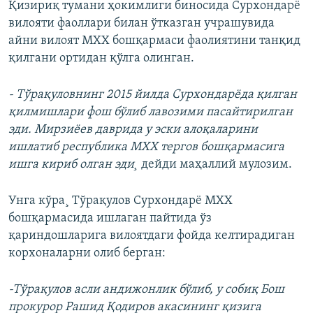
Қизириқ тумани ҳокимлиги биносида Сурхондарë
вилояти фаоллари билан ўтказган учрашувида
айни вилоят МХХ бошқармаси фаолиятини танқид
қилгани ортидан қўлга олинган.
- Тўрақуловнинг 2015 йилда Сурхондарëда қилган
қилмишлари фош бўлиб лавозими пасайтирилган
эди. Мирзиëев даврида у эски алоқаларини
ишлатиб республика МХХ тергов бошқармасига
ишга кириб олган эди¸
дейди маҳаллий мулозим.
Унга кўра¸ Тўрақулов Сурхондарё МХХ
бошқармасида ишлаган пайтида ўз
қариндошларига вилоятдаги фойда келтирадиган
корхоналарни олиб берган:
-Тўрақулов асли андижонлик бўлиб, у собиқ Бош
прокурор Рашид Қодиров акасининг қизига