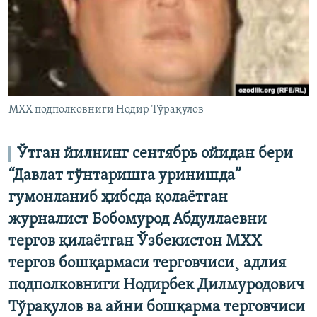
МХХ подполковниги Нодир Тўрақулов
Ўтган йилнинг сентябрь ойидан бери
“Давлат тўнтаришга уринишда”
гумонланиб ҳибсда қолаëтган
журналист Бобомурод Абдуллаевни
тергов қилаëтган Ўзбекистон МХХ
тергов бошқармаси терговчиси¸ адлия
подполковниги Нодирбек Дилмуродович
Тўрақулов ва айни бошқарма терговчиси