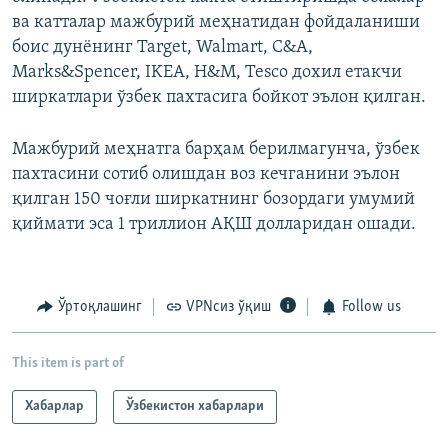
ва катталар мажбурий меҳнатидан фойдаланиши
боис дунёнинг Target, Walmart, C&A,
Marks&Spencer, IKEA, H&M, Tesco дохил етакчи
ширкатлари ўзбек пахтасига бойкот эълон қилган.
Мажбурий меҳнатга барҳам берилмагунча, ўзбек
пахтасини сотиб олишдан воз кечганини эълон
қилган 150 чоғли ширкатнинг бозордаги умумий
қиймати эса 1 триллион АҚШ долларидан ошади.
Ўртоқлашинг
VPNсиз ўқиш
Follow us
This item is part of
Хабарлар
Ўзбекистон хабарлари