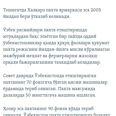
Тошкентда Халқаро пахта ярмаркаси эса 2005
йилдан бери ўтказиб келинади.
Ўзбек расмийлари пахта етиштиришда
ютуқлардан баҳс этаётган бир пайтда оддий
ўзбекистонликлар ҳамда ҳуқуқ фаоллари ҳукумат
пахта режасини йилдан-йилга мисли кўрилмаган
мажбурий меҳнат ва фермерларни жазолаш
орқали бажарилганини таъкидлаб келадилар.
Совет даврида Ўзбекистонда етиштирилган
пахтанинг 70 фоизгача бўлган қисми машиналар
ёрдамида териб олинган. Пахта мавсумида
далаларда 50 мингтагача машина ишлаган.
Ҳозир эса пахтанинг 90 фоизи қўлда териб
олинади. Ўзбекистон пахта етиштиришда болалар