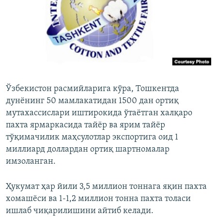
Ўзбекистон расмийларига кўра, Тошкентда
дунёнинг 50 мамлакатидан 1500 дан ортиқ
мутахассислари иштирокида ўтаётган халқаро
пахта ярмаркасида тайёр ва ярим тайёр
тўқимачилик маҳсулотлар экспортига оид 1
миллиард доллардан ортиқ шартномалар
имзоланган.
Ҳукумат ҳар йили 3,5 миллион тоннага яқин пахта
хомашёси ва 1-1,2 миллион тонна пахта толаси
ишлаб чиқарилишини айтиб келади.