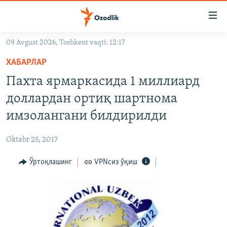
Линклар
Бош
мавзуларга
09 Avgust 2026, Toshkent vaqti: 12:17
ўтинг
OZODLIK SURISHTIRUVLARI
Асосий
ХАБАРЛАР
OZODVIDEO
навигацияга
Пахта ярмаркасида 1 миллиард
ўтинг
OZODARXIV
доллардан ортиқ шартнома
Қидиришга
ўтинг
имзолангани билдирилди
На русском
Oktabr 25, 2017
ИЖТИМОИЙ ТАРМОҚЛАР
Ўртоқлашинг
VPNсиз ўқиш
Озодлик бошқа тилларда