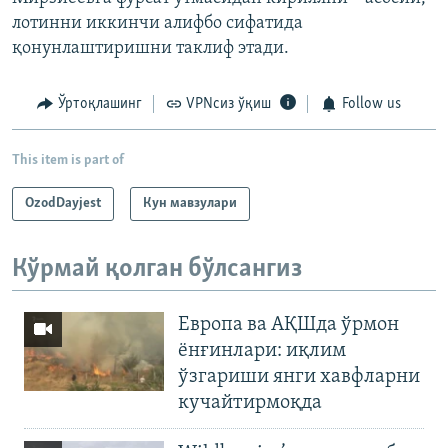
лотинни иккинчи алифбо сифатида
қонунлаштиришни таклиф этади.
Ўртоқлашинг
VPNсиз ўқиш
Follow us
This item is part of
OzodDayjest
Кун мавзулари
Кўрмай қолган бўлсангиз
Европа ва АҚШда ўрмон
ёнғинлари: иқлим
ўзгариши янги хавфларни
кучайтирмоқда