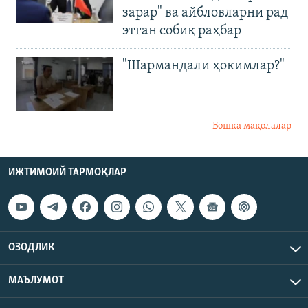
зарар" ва айбловларни рад
этган собиқ раҳбар
"Шармандали ҳокимлар?"
Бошқа мақолалар
ИЖТИМОИЙ ТАРМОҚЛАР
ОЗОДЛИК
МАЪЛУМОТ