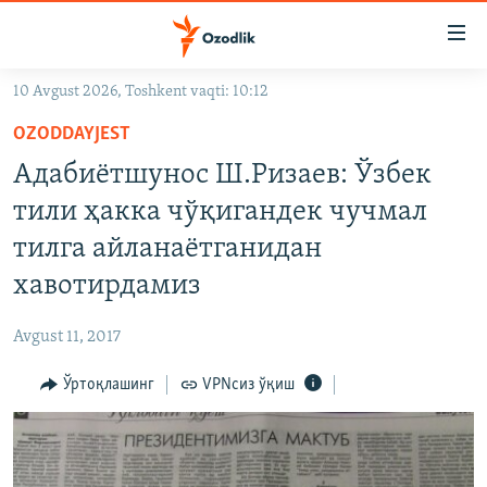
Линклар
Бош
мавзуларга
10 Avgust 2026, Toshkent vaqti: 10:12
ўтинг
OZODLIK SURISHTIRUVLARI
Асосий
OZODDAYJEST
OZODVIDEO
навигацияга
Адабиётшунос Ш.Ризаев: Ўзбек
ўтинг
OZODARXIV
тили ҳакка чўқигандек чучмал
Қидиришга
ўтинг
тилга айланаётганидан
На русском
хавотирдамиз
ИЖТИМОИЙ ТАРМОҚЛАР
Avgust 11, 2017
Ўртоқлашинг
VPNсиз ўқиш
Озодлик бошқа тилларда