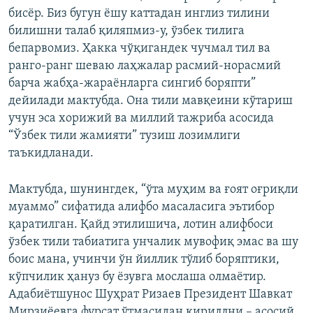
бисёр. Биз бугун ёшу каттадан инглиз тилини
билишни талаб қиляпмиз-у, ўзбек тилига
бепарвомиз. Ҳакка чўқигандек чучмал тил ва
ранго-ранг шеваю лаҳжалар расмий-норасмий
барча жабҳа-жараёнларга сингиб боряпти”
дейилади мактубда. Она тили мавқеини кўтариш
учун эса хорижий ва миллий тажриба асосида
“Ўзбек тили жамияти” тузиш лозимлиги
таъкидланади.
Мактубда, шунингдек, “ўта муҳим ва ғоят оғриқли
муаммо” сифатида алифбо масаласига эътибор
қаратилган. Қайд этилишича, лотин алифбоси
ўзбек тили табиатига унчалик мувофиқ эмас ва шу
боис мана, учинчи ўн йиллик тўлиб боряптики,
кўпчилик ҳануз бу ёзувга мослаша олмаётир.
Адабиётшунос Шуҳрат Ризаев Президент Шавкат
Мирзиёевга фурсат ўтмасидан кириллни – асосий,