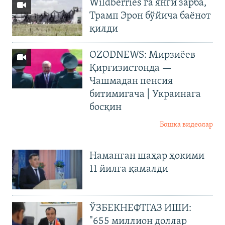
Wildberries’га янги зарба,
Трамп Эрон бўйича баёнот
қилди
OZODNEWS: Мирзиёев
Қирғизистонда —
Чашмадан пенсия
битимигача | Украинага
босқин
Бошқа видеолар
Наманган шаҳар ҳокими
11 йилга қамалди
ЎЗБЕКНЕФТГАЗ ИШИ:
"655 миллион доллар