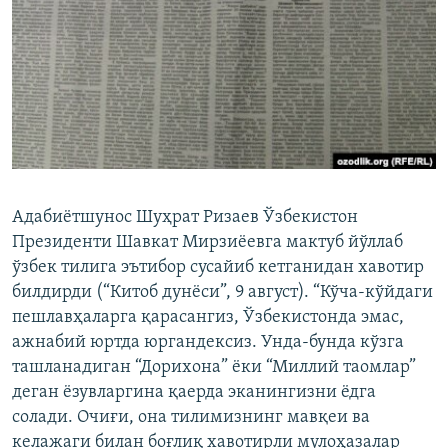
Адабиётшунос Шуҳрат Ризаев Ўзбекистон
Президенти Шавкат Мирзиёевга мактуб йўллаб
ўзбек тилига эътибор сусайиб кетганидан хавотир
билдирди (“Китоб дунёси”, 9 август). “Кўча-кўйдаги
пешлавҳаларга қарасангиз, Ўзбекистонда эмас,
ажнабий юртда юргандексиз. Унда-бунда кўзга
ташланадиган “Дорихона” ёки “Миллий таомлар”
деган ёзувларгина қаерда эканингизни ёдга
солади. Очиғи, она тилимизнинг мав­қеи ва
келажаги билан боғлиқ хавотирли мулоҳазалар