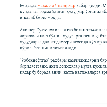
Бу ҳақда
маҳаллий нашрлар
хабар қилди. Му
кунда газ бормайдиган ҳудудлар ўрганилиб,
етказиб берилмоқда.
Алишер Султонов аввал газ билан таъминлан
даражаси паст бўлган ҳудуларга газни қайт
ҳудудларга давлат дастури асосида кўмир в
кўрилаётганини таъкидлади.
"Ўзбекнефтгаз" раҳбари камчиликларни бар
борилаётгани, янги лойиҳалар йўлга қўйила
қадар бу борада аниқ, катта натижаларга 