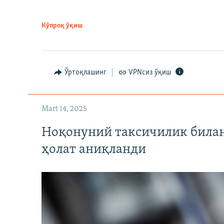
Кўпроқ ўқиш
Ўртоқлашинг
VPNсиз ўқиш
Mart 14, 2025
Ноқонуний таксичилик билан
ҳолат аниқланди