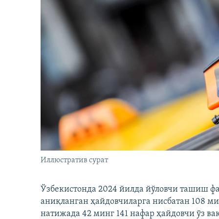
Иллюстратив сурат
Ўзбекистонда 2024 йилда йўловчи ташиш ф
аниқланган ҳайдовчиларга нисбатан 108 ми
натижада 42 минг 141 нафар ҳайдовчи ўз в