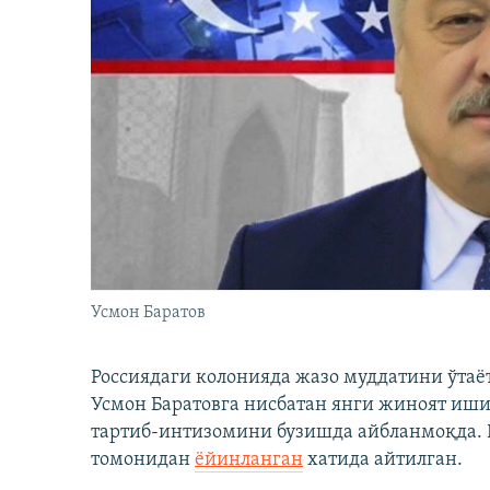
Усмон Баратов
Россиядаги колонияда жазо муддатини ўтаё
Усмон Баратовга нисбатан янги жиноят иши
тартиб-интизомини бузишда айбланмоқда. Б
томонидан
ёйинланган
хатида айтилган.