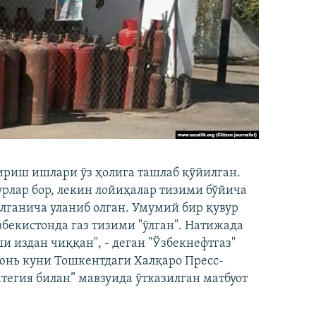
ириш ишлари ўз ҳолига ташлаб қўйилган.
урлар бор, лекин лойиҳалар тизими бўйича
лганича уланиб олган. Умумий бир қувур
збекистонда газ тизими "ўлган". Натижада
 издан чиққан", - деган "Ўзбекнефтгаз"
юнь куни Тошкентдаги Халқаро Пресс-
атегия билан” мавзуида ўтказилган матбуот