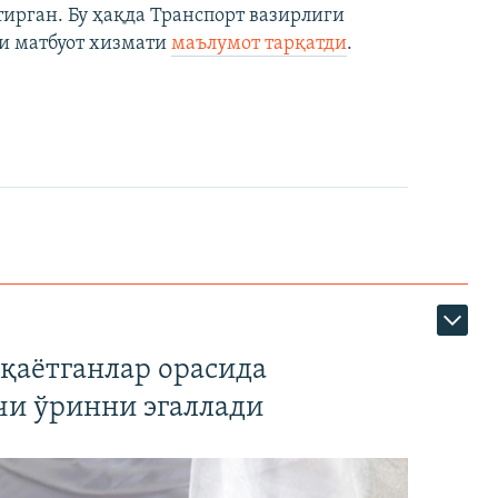
рган. Бу ҳақда Транспорт вазирлиги
и матбуот хизмати
маълумот тарқатди
.
қаётганлар орасида
чи ўринни эгаллади