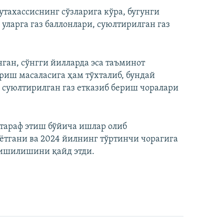
тахассиснинг сўзларига кўра, бугунги
 уларга газ баллонлари, суюлтирилган газ
ган, сўнгги йилларда эса таъминот
ариш масаласига ҳам тўхталиб, бундай
а суюлтирилган газ етказиб бериш чоралари
тараф этиш бўйича ишлар олиб
ётгани ва 2024 йилнинг тўртинчи чорагига
эришилишини қайд этди.