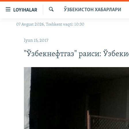
Линклар
ЎЗБЕКИСТОН ХАБАРЛАРИ
LOYIHALAR
Бош
мавзуларга
Излаш
07 Avgust 2026, Toshkent vaqti: 10:30
OZODLIK SURISHTIRUVLARI
ўтинг
Асосий
OZODVIDEO
Iyun 15, 2017
навигацияга
OZODARXIV
ўтинг
"Ўзбекнефтгаз" раиси: Ўзбеки
Қидиришга
ўтинг