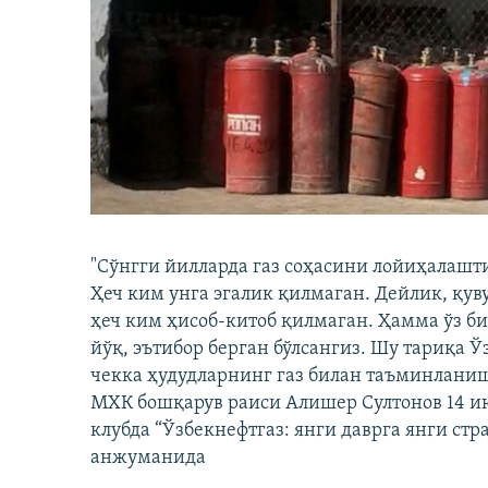
"Сўнгги йилларда газ соҳасини лойиҳалашт
Ҳеч ким унга эгалик қилмаган. Дейлик, қув
ҳеч ким ҳисоб-китоб қилмаган. Ҳамма ўз би
йўқ, эътибор берган бўлсангиз. Шу тариқа Ў
чекка ҳудудларнинг газ билан таъминланиши
МХК бошқарув раиси Алишер Султонов 14 и
клубда “Ўзбекнефтгаз: янги даврга янги стр
анжуманида