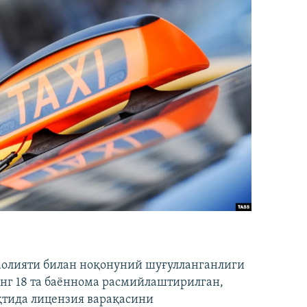
аолияти билан ноқонуний шуғулланганлиги
нг 18 та баённома расмийлаштирилган,
ақтида лицензия варақасини