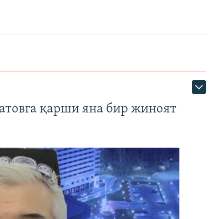
атовга қарши яна бир жиноят