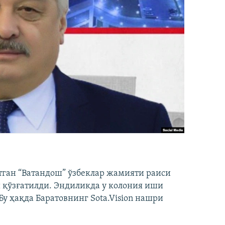
тган “Ватандош” ўзбеклар жамияти раиси
 қўзғатилди. Эндиликда у колония иши
у ҳақда Баратовнинг Sota.Vision нашри