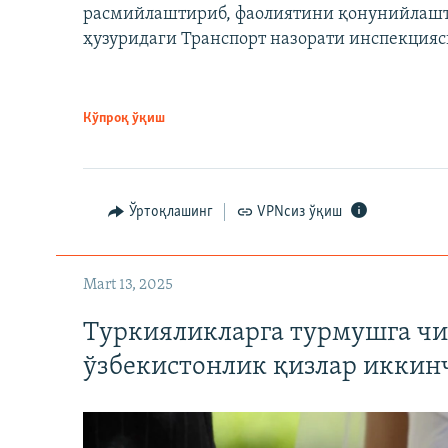
расмийлаштириб, фаолиятини қонунийлашти
ҳузуридаги Транспорт назорати инспекцияс
Кўпроқ ўқиш
Ўртоқлашинг
VPNсиз ўқиш
Mart 13, 2025
Туркияликларга турмушга чи
ўзбекистонлик қизлар иккин