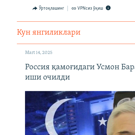
Ўртоқлашинг
VPNсиз ўқиш
Кун янгиликлари
Mart 14, 2025
Россия қамоғидаги Усмон Бар
иши очилди