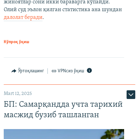
жиноятлар сони икки бараварга кўпайди.
Олий суд эълон қилган статистика ана шундан
далолат беради
.
Кўпроқ ўқиш
Ўртоқлашинг
VPNсиз ўқиш
Mart 12, 2025
БП: Самарқандда учта тарихий
масжид бузиб ташланган