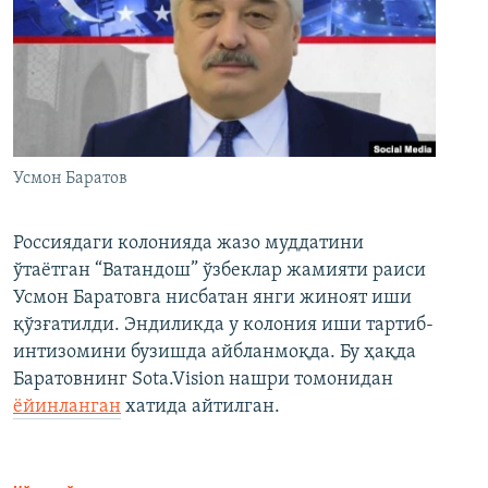
Усмон Баратов
Россиядаги колонияда жазо муддатини
ўтаётган “Ватандош” ўзбеклар жамияти раиси
Усмон Баратовга нисбатан янги жиноят иши
қўзғатилди. Эндиликда у колония иши тартиб-
интизомини бузишда айбланмоқда. Бу ҳақда
Баратовнинг Sota.Vision нашри томонидан
ёйинланган
хатида айтилган.