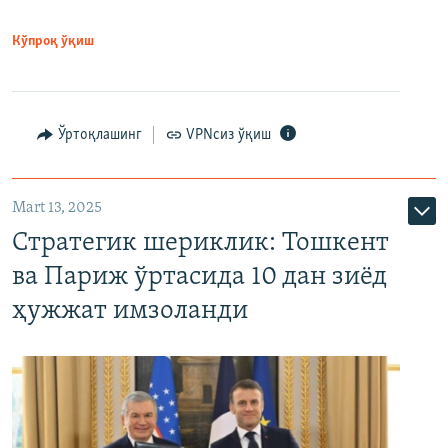
Кўпроқ ўқиш
Ўртоқлашинг
VPNсиз ўқиш
Mart 13, 2025
Стратегик шериклик: Тошкент
ва Париж ўртасида 10 дан зиёд
ҳужжат имзоланди