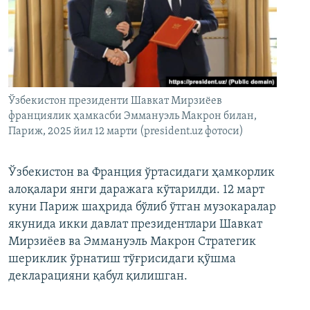
Ўзбекистон президенти Шавкат Мирзиёев
франциялик ҳамкасби Эммануэль Макрон билан,
Париж, 2025 йил 12 марти (president.uz фотоси)
Ўзбекистон ва Франция ўртасидаги ҳамкорлик
алоқалари янги даражага кўтарилди. 12 март
куни Париж шаҳрида бўлиб ўтган музокаралар
якунида икки давлат президентлари Шавкат
Мирзиёев ва Эммануэль Макрон Стратегик
шериклик ўрнатиш тўғрисидаги қўшма
декларацияни қабул қилишган.