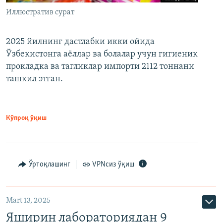
Иллюстратив сурат
2025 йилнинг дастлабки икки ойида
Ўзбекистонга аёллар ва болалар учун гигиеник
прокладка ва тагликлар импорти 2112 тоннани
ташкил этган.
Кўпроқ ўқиш
Ўртоқлашинг
VPNсиз ўқиш
Mart 13, 2025
Яширин лабораториядан 9