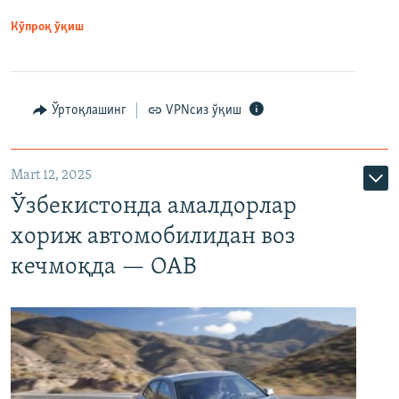
Кўпроқ ўқиш
Ўртоқлашинг
VPNсиз ўқиш
Mart 12, 2025
Ўзбекистонда амалдорлар
хориж автомобилидан воз
кечмоқда — ОАВ