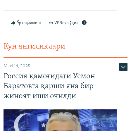
Ўртоқлашинг
VPNсиз ўқиш
Кун янгиликлари
Mart 14, 2025
Россия қамоғидаги Усмон
Баратовга қарши яна бир
жиноят иши очилди