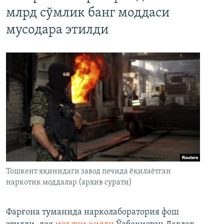
млрд сўмлик банг моддаси
мусодара этилди
Тошкент яқинидаги завод печида ёқилаётган
наркотик моддалар (архив сурати)
Фарғона туманида нарколаборатория фош