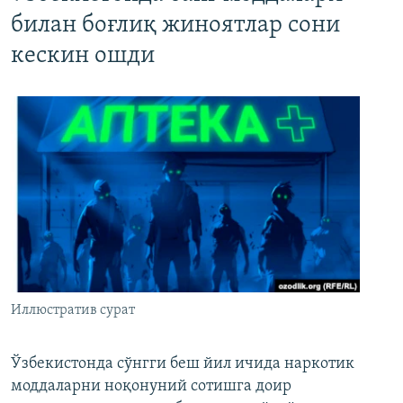
билан боғлиқ жиноятлар сони
кескин ошди
Иллюстратив сурат
Ўзбекистонда сўнгги беш йил ичида наркотик
моддаларни ноқонуний сотишга доир