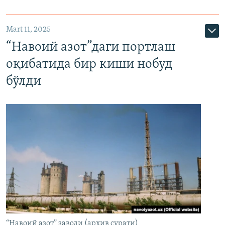
Mart 11, 2025
“Навоий азот”даги портлаш
оқибатида бир киши нобуд
бўлди
“Навоий азот” заводи (архив сурати)