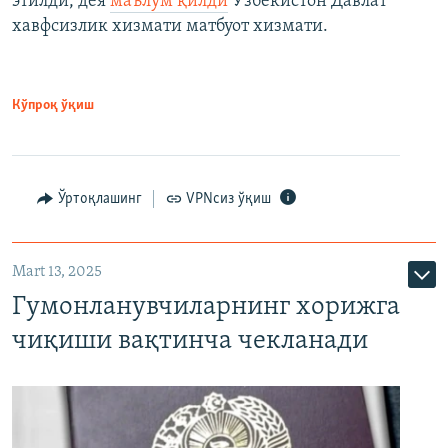
этилди, дея
маълум қилди
Ўзбекистон Давлат
хавфсизлик хизмати матбуот хизмати.
Кўпроқ ўқиш
Ўртоқлашинг
VPNсиз ўқиш
Mart 13, 2025
Гумонланувчиларнинг хорижга
чиқиши вақтинча чекланади