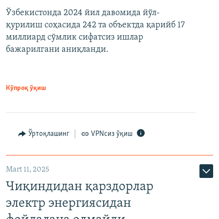
Ўзбекистонда 2024 йил давомида йўл-
қурилиш соҳасида 242 та объектда қарийб 17
миллиард сўмлик сифатсиз ишлар
бажарилгани аниқланди.
Кўпроқ ўқиш
Ўртоқлашинг
VPNсиз ўқиш
Mart 11, 2025
Чиқиндидан қарздорлар
электр энергиясидан