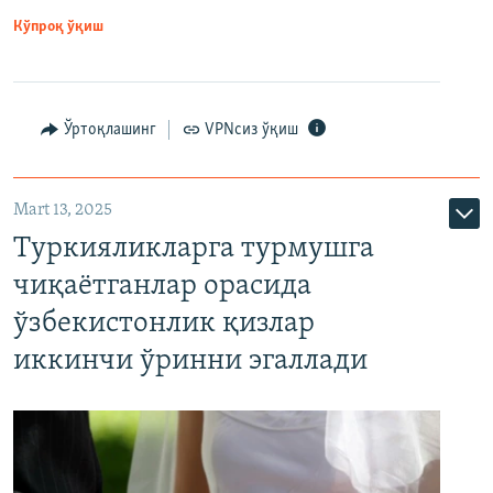
Кўпроқ ўқиш
Ўртоқлашинг
VPNсиз ўқиш
Mart 13, 2025
Туркияликларга турмушга
чиқаётганлар орасида
ўзбекистонлик қизлар
иккинчи ўринни эгаллади