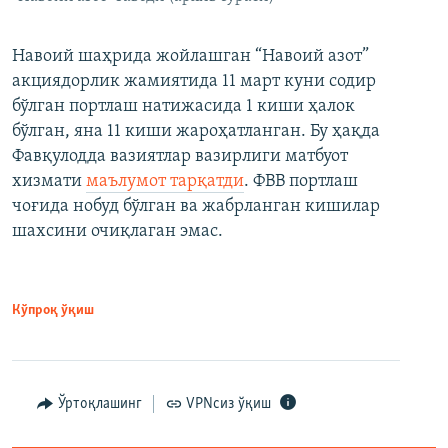
Навоий шаҳрида жойлашган “Навоий азот”
акциядорлик жамиятида 11 март куни содир
бўлган портлаш натижасида 1 киши ҳалок
бўлган, яна 11 киши жароҳатланган. Бу ҳақда
Фавқулодда вазиятлар вазирлиги матбуот
хизмати
маълумот тарқатди
. ФВВ портлаш
чоғида нобуд бўлган ва жабрланган кишилар
шахсини очиқлаган эмас.
Кўпроқ ўқиш
Ўртоқлашинг
VPNсиз ўқиш