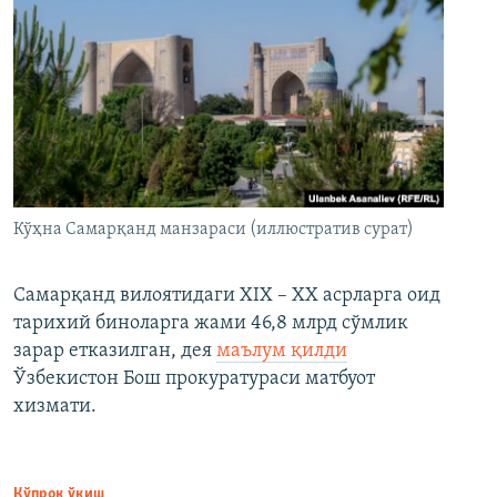
Кўҳна Самарқанд манзараси (иллюстратив сурат)
Самарқанд вилоятидаги XIX – XX асрларга оид
тарихий биноларга жами 46,8 млрд сўмлик
зарар етказилган, дея
маълум қилди
Ўзбекистон Бош прокуратураси матбуот
хизмати.
Кўпроқ ўқиш