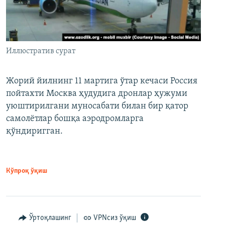
Иллюстратив сурат
Жорий йилнинг 11 мартига ўтар кечаси Россия
пойтахти Москва ҳудудига дронлар ҳужуми
уюштирилгани муносабати билан бир қатор
самолётлар бошқа аэродромларга
қўндиригган.
Кўпроқ ўқиш
Ўртоқлашинг
VPNсиз ўқиш