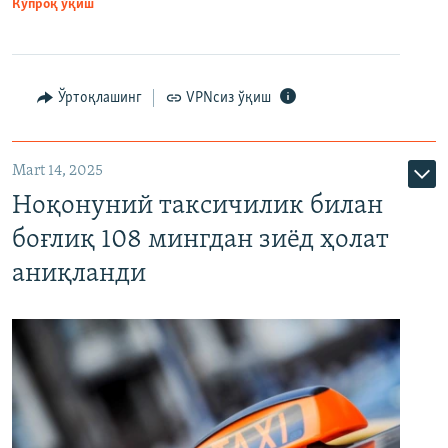
Кўпроқ ўқиш
Ўртоқлашинг
VPNсиз ўқиш
Mart 14, 2025
Ноқонуний таксичилик билан
боғлиқ 108 мингдан зиёд ҳолат
аниқланди