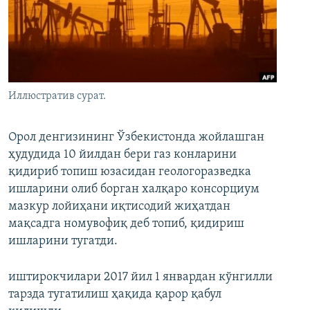
Иллюстратив сурат.
Орол денгизининг Ўзбекистонда жойлашган
ҳудудида 10 йилдан бери газ конларини
қидириб топиш юзасидан геологоразведка
ишларини олиб борган халқаро консорциум
мазкур лойиҳани иқтисодий жиҳатдан
мақсадга номувофиқ деб топиб, қидириш
ишларини тугатди.
иштирокчилари 2017 йил 1 январдан кўнгилли
тарзда тугатилиш ҳақида қарор қабул