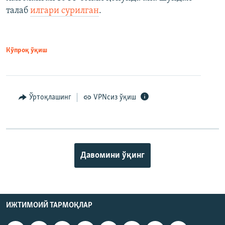
талаб
илгари сурилган
.
Кўпроқ ўқиш
Ўртоқлашинг
VPNсиз ўқиш
Давомини ўқинг
ИЖТИМОИЙ ТАРМОҚЛАР