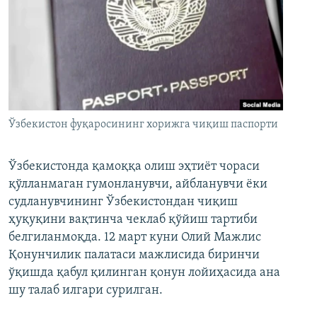
Ўзбекистон фуқаросининг хорижга чиқиш паспорти
Ўзбекистонда қамоққа олиш эҳтиёт чораси
қўлланмаган гумонланувчи, айбланувчи ёки
судланувчининг Ўзбекистондан чиқиш
ҳуқуқини вақтинча чеклаб қўйиш тартиби
белгиланмоқда. 12 март куни Олий Мажлис
Қонунчилик палатаси мажлисида биринчи
ўқишда қабул қилинган қонун лойиҳасида ана
шу талаб илгари сурилган.