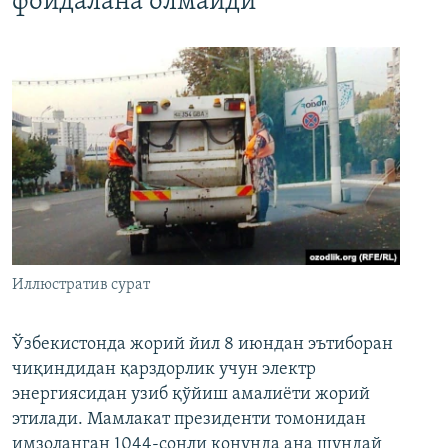
фойдалана олмайди
Иллюстратив сурат
Ўзбекистонда жорий йил 8 июндан эътиборан
чиқиндидан қарздорлик учун электр
энергиясидан узиб қўйиш амалиёти жорий
этилади. Мамлакат президенти томонидан
имзоланган 1044-сонли қонунда ана шундай