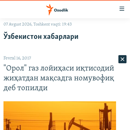
Линклар
Бош
мавзуларга
07 Avgust 2026, Toshkent vaqti: 19:43
ўтинг
OZODLIK SURISHTIRUVLARI
Асосий
Ўзбекистон хабарлари
OZODVIDEO
навигацияга
ўтинг
OZODARXIV
Қидиришга
Fevral 16, 2017
ўтинг
На русском
"Орол" газ лойиҳаси иқтисодий
жиҳатдан мақсадга номувофиқ
ИЖТИМОИЙ ТАРМОҚЛАР
деб топилди
Озодлик бошқа тилларда