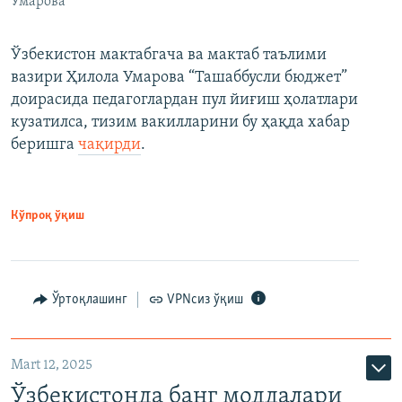
Умарова
Ўзбекистон мактабгача ва мактаб таълими
вазири Ҳилола Умарова “Ташаббусли бюджет”
доирасида педагоглардан пул йиғиш ҳолатлари
кузатилса, тизим вакилларини бу ҳақда хабар
беришга
чақирди
.
Кўпроқ ўқиш
Ўртоқлашинг
VPNсиз ўқиш
Mart 12, 2025
Ўзбекистонда банг моддалари