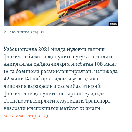
Иллюстратив сурат
Ўзбекистонда 2024 йилда йўловчи ташиш
фаолияти билан ноқонуний шуғулланганлиги
аниқланган ҳайдовчиларга нисбатан 108 минг
18 та баённома расмийлаштирилган, натижада
42 минг 141 нафар ҳайдовчи ўз вақтида
лицензия варақасини расмийлаштириб,
фаолиятини қонунийлаштирган. Бу ҳақда
Транспорт вазирлиги ҳузуридаги Транспорт
назорати инспекцияси матбуот хизмати
маълумот тарқатди
.