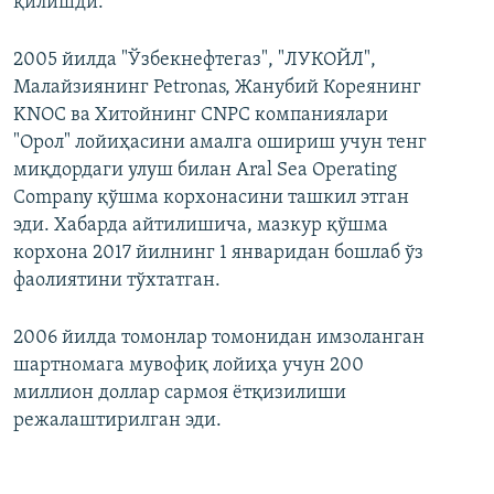
қилишди.
2005 йилда "Ўзбекнефтегаз", "ЛУКОЙЛ",
Малайзиянинг Petronas, Жанубий Кореянинг
KNOC ва Хитойнинг CNPC компаниялари
"Орол" лойиҳасини амалга ошириш учун тенг
миқдордаги улуш билан Aral Sea Operating
Company қўшма корхонасини ташкил этган
эди. Хабарда айтилишича, мазкур қўшма
корхона 2017 йилнинг 1 январидан бошлаб ўз
фаолиятини тўхтатган.
2006 йилда томонлар томонидан имзоланган
шартномага мувофиқ лойиҳа учун 200
миллион доллар сармоя ётқизилиши
режалаштирилган эди.