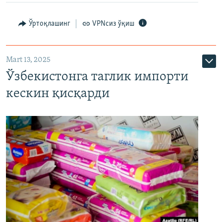
Ўртоқлашинг
VPNсиз ўқиш
Mart 13, 2025
Ўзбекистонга таглик импорти
кескин қисқарди