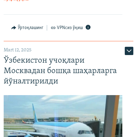
Ўртоқлашинг
VPNсиз ўқиш
Mart 12, 2025
Ўзбекистон учоқлари
Москвадан бошқа шаҳарларга
йўналтирилди