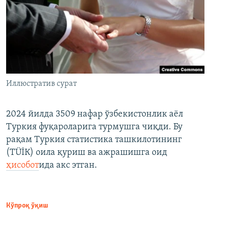
Иллюстратив сурат
2024 йилда 3509 нафар ўзбекистонлик аёл
Туркия фуқароларига турмушга чиқди. Бу
рақам Туркия статистика ташкилотининг
(ТÜİК) оила қуриш ва ажрашишга оид
ҳисобот
ида акс этган.
Кўпроқ ўқиш