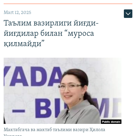
Mart 12, 2025
Таълим вазирлиги йиғди-
йиғдилар билан “муроса
қилмайди”
Мактабгача ва мактаб таълими вазири Ҳилола