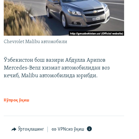
Chevrolet Malibu автомобили
Ўзбекистон бош вазири Абдулла Арипов
Mercedes-Benz хизмат автомобилидан воз
кечиб, Malibu автомобилида юрибди.
Кўпроқ ўқиш
Ўртоқлашинг
VPNсиз ўқиш