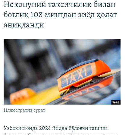
Ноқонуний таксичилик билан
боғлиқ 108 мингдан зиёд ҳолат
аниқланди
Иллюстратив сурат
Ўзбекистонда 2024 йилда йўловчи ташиш