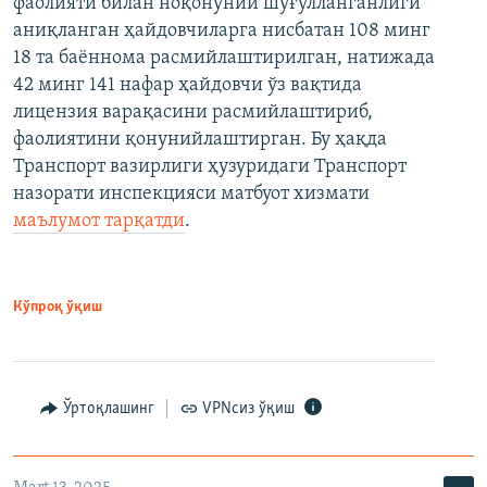
фаолияти билан ноқонуний шуғулланганлиги
аниқланган ҳайдовчиларга нисбатан 108 минг
18 та баённома расмийлаштирилган, натижада
42 минг 141 нафар ҳайдовчи ўз вақтида
лицензия варақасини расмийлаштириб,
фаолиятини қонунийлаштирган. Бу ҳақда
Транспорт вазирлиги ҳузуридаги Транспорт
назорати инспекцияси матбуот хизмати
маълумот тарқатди
.
Кўпроқ ўқиш
Ўртоқлашинг
VPNсиз ўқиш