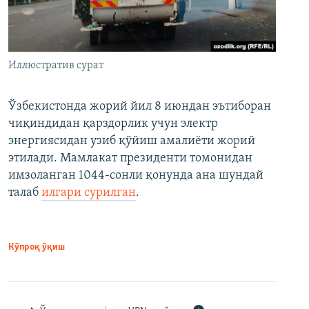
Иллюстратив сурат
Ўзбекистонда жорий йил 8 июндан эътиборан
чиқиндидан қарздорлик учун электр
энергиясидан узиб қўйиш амалиёти жорий
этилади. Мамлакат президенти томонидан
имзоланган 1044-сонли қонунда ана шундай
талаб
илгари сурилган
.
Кўпроқ ўқиш