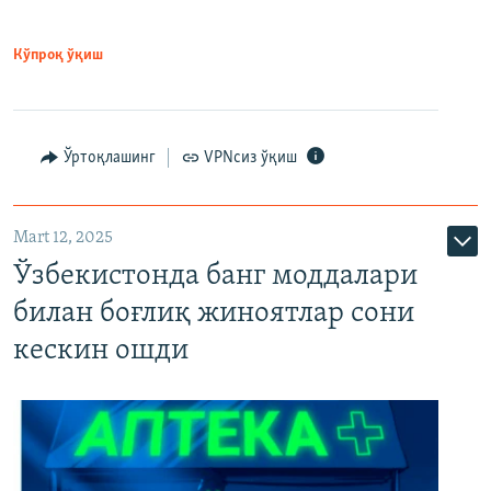
Кўпроқ ўқиш
Ўртоқлашинг
VPNсиз ўқиш
Mart 12, 2025
Ўзбекистонда банг моддалари
билан боғлиқ жиноятлар сони
кескин ошди