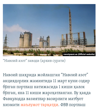
“Навоий азот” заводи (архив сурати)
Навоий шаҳрида жойлашган “Навоий азот”
акциядорлик жамиятида 11 март куни содир
бўлган портлаш натижасида 1 киши ҳалок
бўлган, яна 11 киши жароҳатланган. Бу ҳақда
Фавқулодда вазиятлар вазирлиги матбуот
хизмати
маълумот тарқатди
. ФВВ портлаш