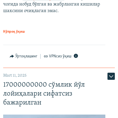
чоғида нобуд бўлган ва жабрланган кишилар
шахсини очиқлаган эмас.
Кўпроқ ўқиш
Ўртоқлашинг
VPNсиз ўқиш
Mart 11, 2025
17000000000 сўмлик йўл
лойиҳалари сифатсиз
бажарилган