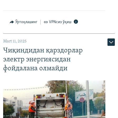
Ўртоқлашинг
VPNсиз ўқиш
Mart 11, 2025
Чиқиндидан қарздорлар
электр энергиясидан
фойдалана олмайди