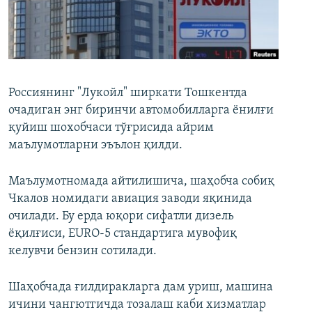
Россиянинг "Лукойл" ширкати Тошкентда
очадиган энг биринчи автомобилларга ёнилғи
қуйиш шохобчаси тўғрисида айрим
маълумотларни эъълон қилди.
Маълумотномада айтилишича, шаҳобча собиқ
Чкалов номидаги авиация заводи яқинида
очилади. Бу ерда юқори сифатли дизель
ёқилғиси, EURO-5 стандартига мувофиқ
келувчи бензин сотилади.
Шаҳобчада ғилдиракларга дам уриш, машина
ичини чангютгичда тозалаш каби хизматлар