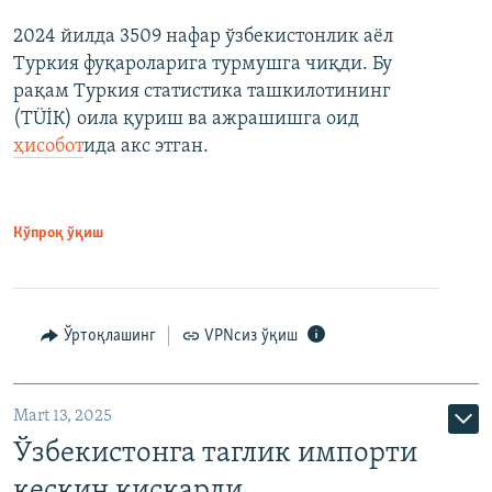
2024 йилда 3509 нафар ўзбекистонлик аёл
Туркия фуқароларига турмушга чиқди. Бу
рақам Туркия статистика ташкилотининг
(ТÜİК) оила қуриш ва ажрашишга оид
ҳисобот
ида акс этган.
Кўпроқ ўқиш
Ўртоқлашинг
VPNсиз ўқиш
Mart 13, 2025
Ўзбекистонга таглик импорти
кескин қисқарди