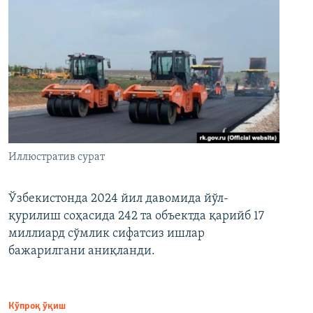
Иллюстратив сурат
Ўзбекистонда 2024 йил давомида йўл-
қурилиш соҳасида 242 та объектда қарийб 17
миллиард сўмлик сифатсиз ишлар
бажарилгани аниқланди.
Кўпроқ ўқиш