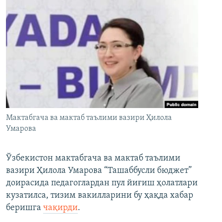
Мактабгача ва мактаб таълими вазири Ҳилола
Умарова
Ўзбекистон мактабгача ва мактаб таълими
вазири Ҳилола Умарова “Ташаббусли бюджет”
доирасида педагоглардан пул йиғиш ҳолатлари
кузатилса, тизим вакилларини бу ҳақда хабар
беришга
чақирди
.