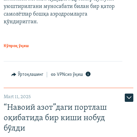
уюштирилгани муносабати билан бир қатор
самолётлар бошқа аэродромларга
қўндиригган.
Кўпроқ ўқиш
Ўртоқлашинг
VPNсиз ўқиш
Mart 11, 2025
“Навоий азот”даги портлаш
оқибатида бир киши нобуд
бўлди