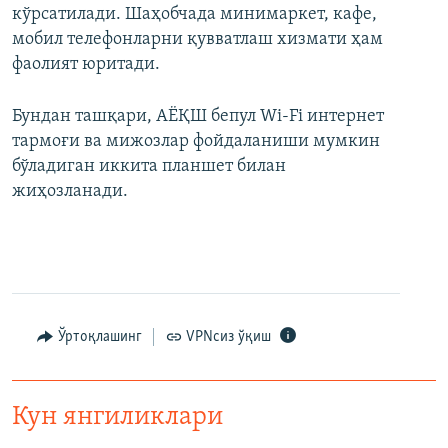
кўрсатилади. Шаҳобчада минимаркет, кафе,
мобил телефонларни қувватлаш хизмати ҳам
фаолият юритади.
Бундан ташқари, АЁҚШ бепул Wi-Fi интернет
тармоғи ва мижозлар фойдаланиши мумкин
бўладиган иккита планшет билан
жиҳозланади.
Ўртоқлашинг
VPNсиз ўқиш
Кун янгиликлари