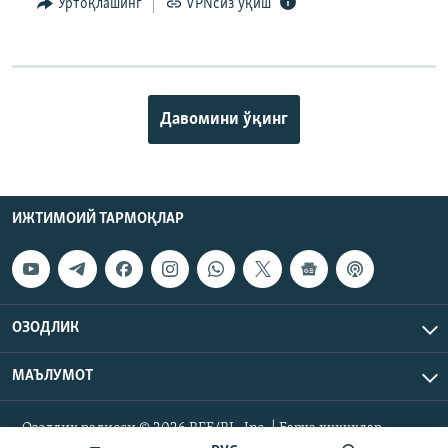
Ўртоқлашинг
VPNсиз ўқиш
Давомини ўқинг
ИЖТИМОИЙ ТАРМОҚЛАР
ОЗОДЛИК
МАЪЛУМОТ
Озодлик радиоси © 2026 RFE/RL, Inc. | Барча ҳуқуқлар