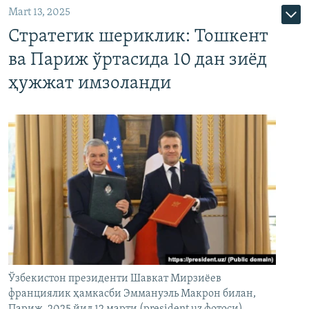
Mart 13, 2025
Стратегик шериклик: Тошкент
ва Париж ўртасида 10 дан зиёд
ҳужжат имзоланди
Ўзбекистон президенти Шавкат Мирзиёев
франциялик ҳамкасби Эммануэль Макрон билан,