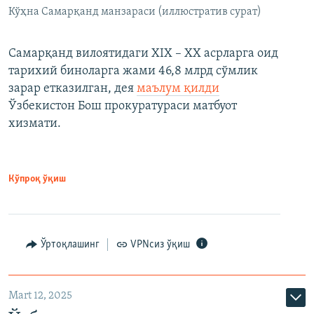
Кўҳна Самарқанд манзараси (иллюстратив сурат)
Самарқанд вилоятидаги XIX – XX асрларга оид
тарихий биноларга жами 46,8 млрд сўмлик
зарар етказилган, дея
маълум қилди
Ўзбекистон Бош прокуратураси матбуот
хизмати.
Кўпроқ ўқиш
Ўртоқлашинг
VPNсиз ўқиш
Mart 12, 2025