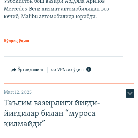
Ўзбекистон бош вазири Абдулла Арипов
Mercedes-Benz хизмат автомобилидан воз
кечиб, Malibu автомобилида юрибди.
Кўпроқ ўқиш
Ўртоқлашинг
VPNсиз ўқиш
Mart 12, 2025
Таълим вазирлиги йиғди-
йиғдилар билан “муроса
қилмайди”