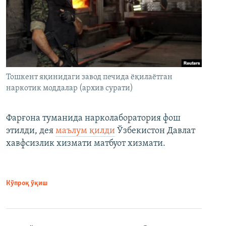
Тошкент яқинидаги завод печида ёқилаётган
наркотик моддалар (архив сурати)
Фарғона туманида нарколаборатория фош
этилди, дея
маълум қилди
Ўзбекистон Давлат
хавфсизлик хизмати матбуот хизмати.
Кўпроқ ўқиш