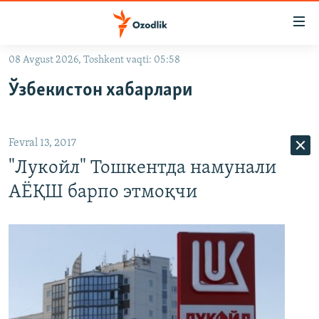
Линклар
Бош
мавзуларга
08 Avgust 2026, Toshkent vaqti: 05:58
ўтинг
OZODLIK SURISHTIRUVLARI
Асосий
Ўзбекистон хабарлари
OZODVIDEO
навигацияга
ўтинг
OZODARXIV
Қидиришга
Fevral 13, 2017
ўтинг
На русском
"Лукойл" Тошкентда намунали
АЁҚШ барпо этмоқчи
ИЖТИМОИЙ ТАРМОҚЛАР
Озодлик бошқа тилларда