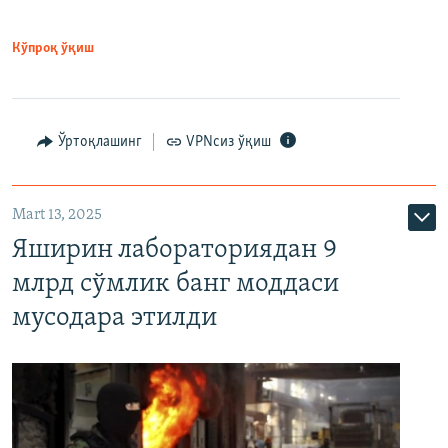
Кўпроқ ўқиш
Ўртоқлашинг
VPNсиз ўқиш
Mart 13, 2025
Яширин лабораториядан 9
млрд сўмлик банг моддаси
мусодара этилди