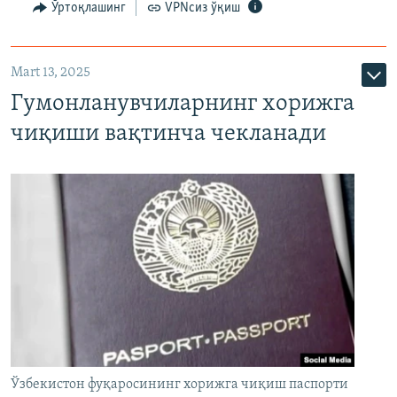
Ўртоқлашинг
VPNсиз ўқиш
Mart 13, 2025
Гумонланувчиларнинг хорижга
чиқиши вақтинча чекланади
Ўзбекистон фуқаросининг хорижга чиқиш паспорти