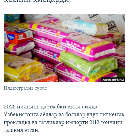
Иллюстратив сурат
2025 йилнинг дастлабки икки ойида
Ўзбекистонга аёллар ва болалар учун гигиеник
прокладка ва тагликлар импорти 2112 тоннани
ташкил этган.