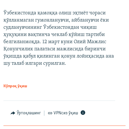
Ўзбекистонда қамоққа олиш эҳтиёт чораси
қўлланмаган гумонланувчи, айбланувчи ёки
судланувчининг Ўзбекистондан чиқиш
ҳуқуқини вақтинча чеклаб қўйиш тартиби
белгиланмоқда. 12 март куни Олий Мажлис
Қонунчилик палатаси мажлисида биринчи
ўқишда қабул қилинган қонун лойиҳасида ана
шу талаб илгари сурилган.
Кўпроқ ўқиш
Ўртоқлашинг
VPNсиз ўқиш