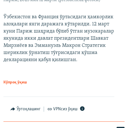
Париж, 2025 йил 12 марти (president.uz фотоси)
Ўзбекистон ва Франция ўртасидаги ҳамкорлик
алоқалари янги даражага кўтарилди. 12 март
куни Париж шаҳрида бўлиб ўтган музокаралар
якунида икки давлат президентлари Шавкат
Мирзиёев ва Эммануэль Макрон Стратегик
шериклик ўрнатиш тўғрисидаги қўшма
декларацияни қабул қилишган.
Кўпроқ ўқиш
Ўртоқлашинг
VPNсиз ўқиш