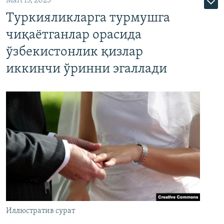
Mart 13, 2025
Туркияликларга турмушга
чиқаётганлар орасида
ўзбекистонлик қизлар
иккинчи ўринни эгаллади
Иллюстратив сурат