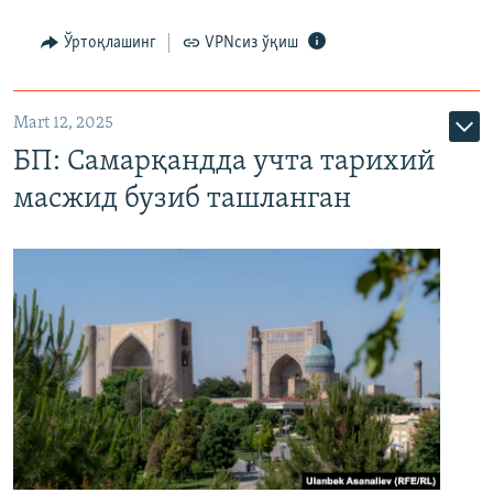
Ўртоқлашинг
VPNсиз ўқиш
Mart 12, 2025
БП: Самарқандда учта тарихий
масжид бузиб ташланган