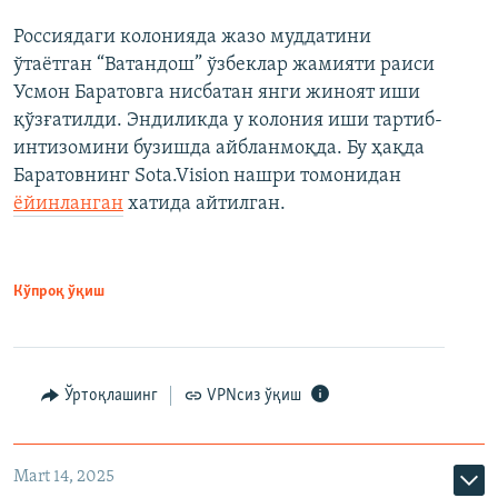
Россиядаги колонияда жазо муддатини
ўтаётган “Ватандош” ўзбеклар жамияти раиси
Усмон Баратовга нисбатан янги жиноят иши
қўзғатилди. Эндиликда у колония иши тартиб-
интизомини бузишда айбланмоқда. Бу ҳақда
Баратовнинг Sota.Vision нашри томонидан
ёйинланган
хатида айтилган.
Кўпроқ ўқиш
Ўртоқлашинг
VPNсиз ўқиш
Mart 14, 2025