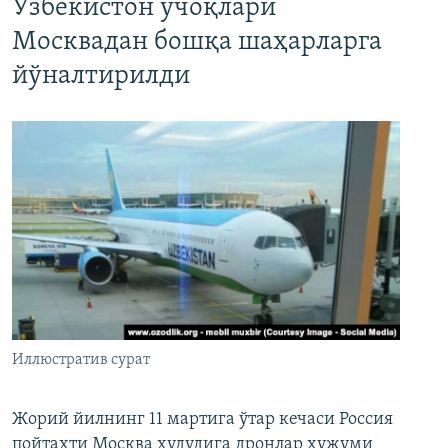
Ўзбекистон учоқлари
Москвадан бошқа шаҳарларга
йўналтирилди
Иллюстратив сурат
Жорий йилнинг 11 мартига ўтар кечаси Россия
пойтахти Москва ҳудудига дронлар ҳужуми