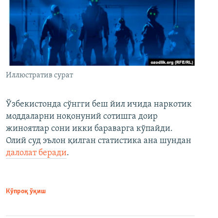
Иллюстратив сурат
Ўзбекистонда сўнгги беш йил ичида наркотик
моддаларни ноқонуний сотишга доир
жиноятлар сони икки бараварга кўпайди.
Олий суд эълон қилган статистика ана шундан
далолат беради
.
Кўпроқ ўқиш