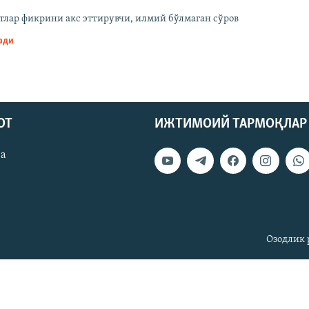
тлар фикрини акс эттирувчи, илмий бўлмаган сўров
гади
ОТ
ИЖТИМОИЙ ТАРМОҚЛАР
ва
Озодлик 