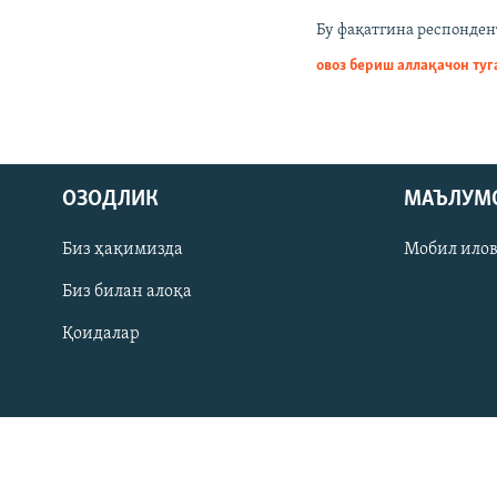
Бу фақатгина респонден
овоз бериш аллақачон ту
ОЗОДЛИК
МАЪЛУМ
Биз ҳақимизда
Мобил ило
Биз билан алоқа
Қоидалар
На русском
ИЖТИМОИЙ ТАРМОҚЛАР