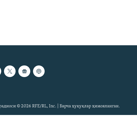
радиоси © 2026 RFE/RL, Inc. | Барча ҳуқуқлар ҳимояланган.