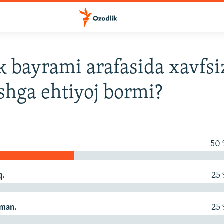
k bayrami arafasida xavfsiz
shga ehtiyoj bormi?
50
q.
25
aman.
25