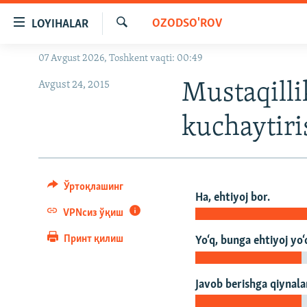
Линклар
OZODSO'ROV
LOYIHALAR
Бош
мавзуларга
Излаш
07 Avgust 2026, Toshkent vaqti: 00:49
OZODLIK SURISHTIRUVLARI
ўтинг
Асосий
Avgust 24, 2015
OZODVIDEO
Mustaqilli
навигацияга
OZODARXIV
ўтинг
kuchaytiri
Қидиришга
ўтинг
Ўртоқлашинг
Ha, ehtiyoj bor.
VPNсиз ўқиш
Принт қилиш
Yo‘q, bunga ehtiyoj yo‘
Javob berishga qiynal