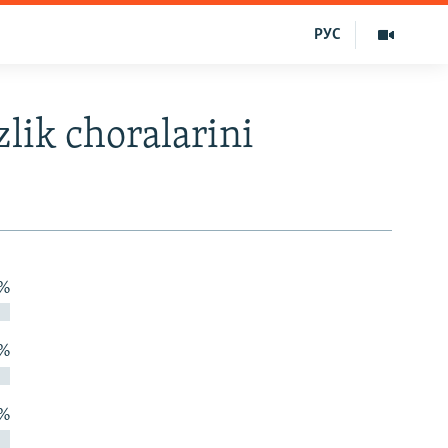
РУС
lik choralarini
 %
 %
 %