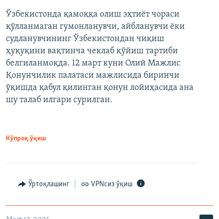
Ўзбекистонда қамоққа олиш эҳтиёт чораси
қўлланмаган гумонланувчи, айбланувчи ёки
судланувчининг Ўзбекистондан чиқиш
ҳуқуқини вақтинча чеклаб қўйиш тартиби
белгиланмоқда. 12 март куни Олий Мажлис
Қонунчилик палатаси мажлисида биринчи
ўқишда қабул қилинган қонун лойиҳасида ана
шу талаб илгари сурилган.
Кўпроқ ўқиш
Ўртоқлашинг
VPNсиз ўқиш