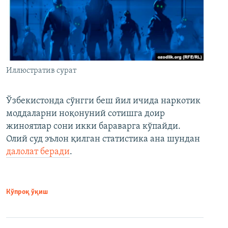
Иллюстратив сурат
Ўзбекистонда сўнгги беш йил ичида наркотик
моддаларни ноқонуний сотишга доир
жиноятлар сони икки бараварга кўпайди.
Олий суд эълон қилган статистика ана шундан
далолат беради
.
Кўпроқ ўқиш