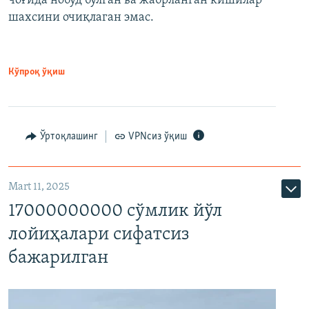
чоғида нобуд бўлган ва жабрланган кишилар
шахсини очиқлаган эмас.
Кўпроқ ўқиш
Ўртоқлашинг
VPNсиз ўқиш
Mart 11, 2025
17000000000 сўмлик йўл
лойиҳалари сифатсиз
бажарилган