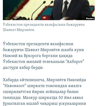
Ўзбекистон президенти вазифасини бажарувчи
Шавкат Мирзиёев.
Ўзбекистон президенти вазифасини
бажарувчи Шавкат Мирзиёев шанба куни
Навоий ва Бухорога боргани ҳақида
Ўзбекистон миллий телеканали “Ахборот”
дастури хабар берди.
Хабарда айтилишича, Мирзиёев Навоийда
“Навоиазот” ширкати томонидан амалга
оширилаётган йирик лойиҳалар билан
танишди. Мазкур ширкатда 50 йил аввал
ўрнатилган ишлаб чиқариш ускуналарини