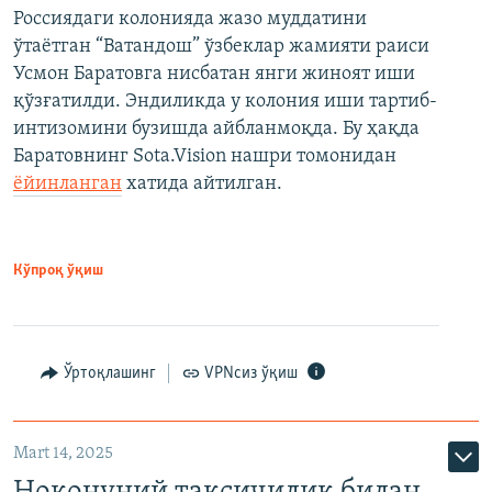
Россиядаги колонияда жазо муддатини
ўтаётган “Ватандош” ўзбеклар жамияти раиси
Усмон Баратовга нисбатан янги жиноят иши
қўзғатилди. Эндиликда у колония иши тартиб-
интизомини бузишда айбланмоқда. Бу ҳақда
Баратовнинг Sota.Vision нашри томонидан
ёйинланган
хатида айтилган.
Кўпроқ ўқиш
Ўртоқлашинг
VPNсиз ўқиш
Mart 14, 2025