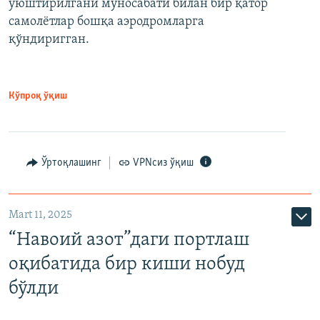
уюштирилгани муносабати билан бир қатор
самолётлар бошқа аэродромларга
қўндиригган.
Кўпроқ ўқиш
Ўртоқлашинг
VPNсиз ўқиш
Mart 11, 2025
“Навоий азот”даги портлаш
оқибатида бир киши нобуд
бўлди