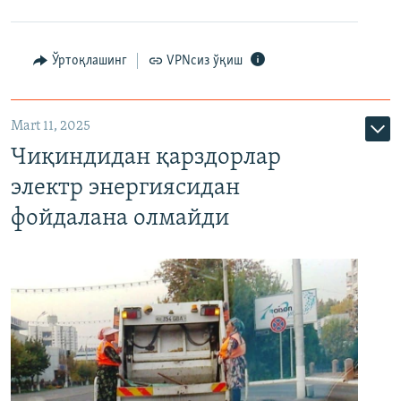
Ўртоқлашинг
VPNсиз ўқиш
Mart 11, 2025
Чиқиндидан қарздорлар
электр энергиясидан
фойдалана олмайди