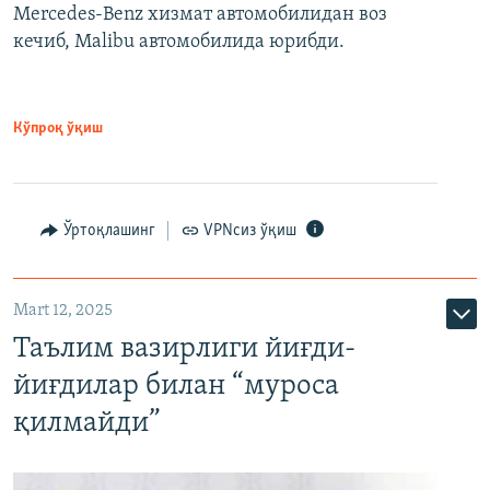
Mercedes-Benz хизмат автомобилидан воз
кечиб, Malibu автомобилида юрибди.
Кўпроқ ўқиш
Ўртоқлашинг
VPNсиз ўқиш
Mart 12, 2025
Таълим вазирлиги йиғди-
йиғдилар билан “муроса
қилмайди”