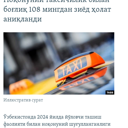
Ноқонуний таксичилик билан
боғлиқ 108 мингдан зиёд ҳолат
аниқланди
Иллюстратив сурат
Ўзбекистонда 2024 йилда йўловчи ташиш
фаолияти билан ноқонуний шуғулланганлиги