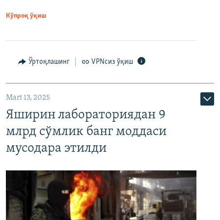
Кўпроқ ўқиш
Ўртоқлашинг
VPNсиз ўқиш
Mart 13, 2025
Яширин лабораториядан 9
млрд сўмлик банг моддаси
мусодара этилди