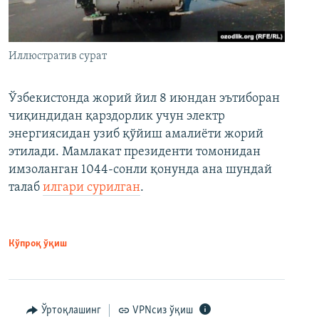
Иллюстратив сурат
Ўзбекистонда жорий йил 8 июндан эътиборан
чиқиндидан қарздорлик учун электр
энергиясидан узиб қўйиш амалиёти жорий
этилади. Мамлакат президенти томонидан
имзоланган 1044-сонли қонунда ана шундай
талаб
илгари сурилган
.
Кўпроқ ўқиш
Ўртоқлашинг
VPNсиз ўқиш