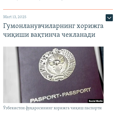
Mart 13, 2025
Гумонланувчиларнинг хорижга
чиқиши вақтинча чекланади
Ўзбекистон фуқаросининг хорижга чиқиш паспорти