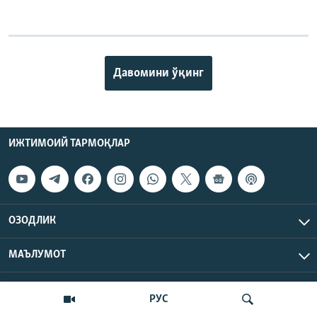
Давомини ўқинг
ИЖТИМОИЙ ТАРМОҚЛАР
ОЗОДЛИК
МАЪЛУМОТ
Озодлик радиоси © 2026 RFE/RL, Inc. | Барча ҳуқуқлар
РУС
ҳимояланган.