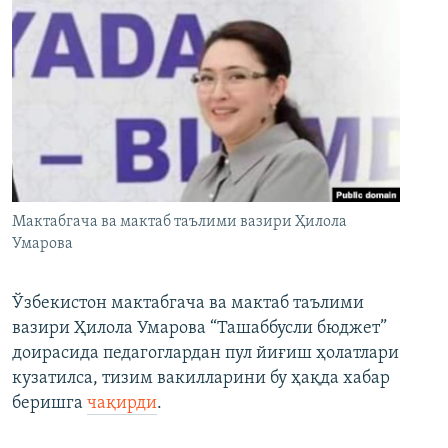
Мактабгача ва мактаб таълими вазири Ҳилола
Умарова
Ўзбекистон мактабгача ва мактаб таълими
вазири Ҳилола Умарова “Ташаббусли бюджет”
доирасида педагоглардан пул йиғиш ҳолатлари
кузатилса, тизим вакилларини бу ҳақда хабар
беришга
чақирди
.