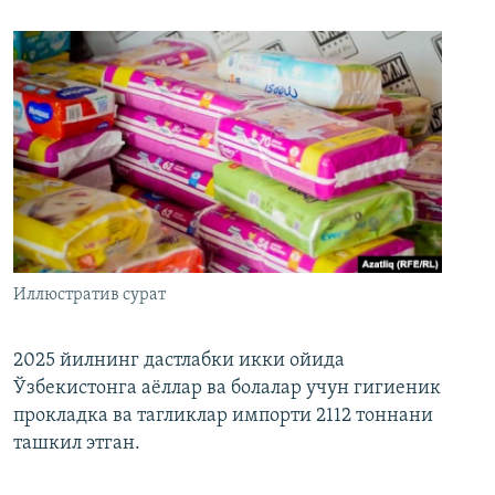
Иллюстратив сурат
2025 йилнинг дастлабки икки ойида
Ўзбекистонга аёллар ва болалар учун гигиеник
прокладка ва тагликлар импорти 2112 тоннани
ташкил этган.