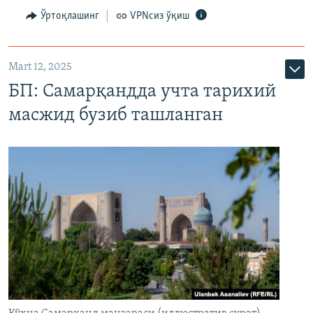
Ўртоқлашинг
VPNсиз ўқиш
Mart 12, 2025
БП: Самарқандда учта тарихий
масжид бузиб ташланган