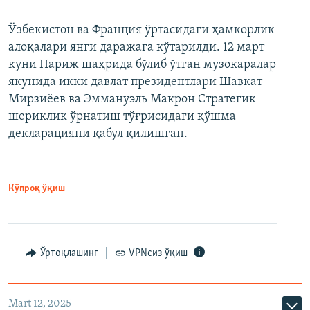
Ўзбекистон ва Франция ўртасидаги ҳамкорлик
алоқалари янги даражага кўтарилди. 12 март
куни Париж шаҳрида бўлиб ўтган музокаралар
якунида икки давлат президентлари Шавкат
Мирзиёев ва Эммануэль Макрон Стратегик
шериклик ўрнатиш тўғрисидаги қўшма
декларацияни қабул қилишган.
Кўпроқ ўқиш
Ўртоқлашинг
VPNсиз ўқиш
Mart 12, 2025