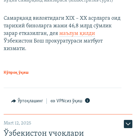
Кўҳна Самарқанд манзараси (иллюстратив сурат)
Самарқанд вилоятидаги XIX – XX асрларга оид
тарихий биноларга жами 46,8 млрд сўмлик
зарар етказилган, дея
маълум қилди
Ўзбекистон Бош прокуратураси матбуот
хизмати.
Кўпроқ ўқиш
Ўртоқлашинг
VPNсиз ўқиш
Mart 12, 2025
Ўзбекистон учоқлари