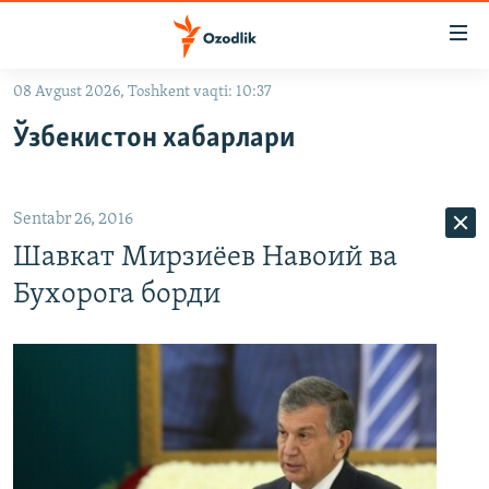
Линклар
Бош
мавзуларга
08 Avgust 2026, Toshkent vaqti: 10:37
ўтинг
OZODLIK SURISHTIRUVLARI
Асосий
Ўзбекистон хабарлари
OZODVIDEO
навигацияга
ўтинг
OZODARXIV
Қидиришга
Sentabr 26, 2016
ўтинг
На русском
Шавкат Мирзиёев Навоий ва
Бухорога борди
ИЖТИМОИЙ ТАРМОҚЛАР
Озодлик бошқа тилларда