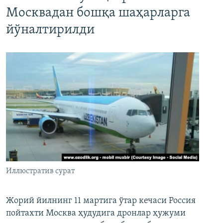
Москвадан бошқа шаҳарларга
йўналтирилди
Иллюстратив сурат
Жорий йилнинг 11 мартига ўтар кечаси Россия
пойтахти Москва ҳудудига дронлар ҳужуми