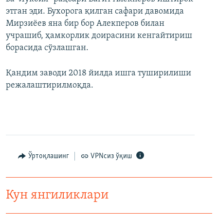
этган эди. Бухорога қилган сафари давомида
Мирзиёев яна бир бор Алекперов билан
учрашиб, ҳамкорлик доирасини кенгайтириш
борасида сўзлашган.
Қандим заводи 2018 йилда ишга туширилиши
режалаштирилмоқда.
Ўртоқлашинг
VPNсиз ўқиш
Кун янгиликлари