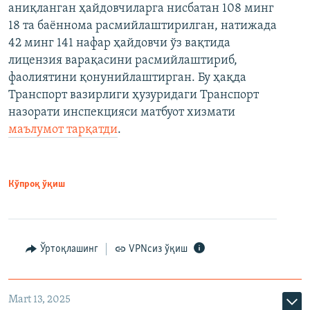
аниқланган ҳайдовчиларга нисбатан 108 минг
18 та баённома расмийлаштирилган, натижада
42 минг 141 нафар ҳайдовчи ўз вақтида
лицензия варақасини расмийлаштириб,
фаолиятини қонунийлаштирган. Бу ҳақда
Транспорт вазирлиги ҳузуридаги Транспорт
назорати инспекцияси матбуот хизмати
маълумот тарқатди
.
Кўпроқ ўқиш
Ўртоқлашинг
VPNсиз ўқиш
Mart 13, 2025