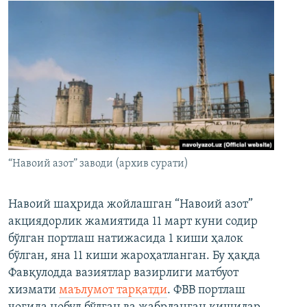
“Навоий азот” заводи (архив сурати)
Навоий шаҳрида жойлашган “Навоий азот”
акциядорлик жамиятида 11 март куни содир
бўлган портлаш натижасида 1 киши ҳалок
бўлган, яна 11 киши жароҳатланган. Бу ҳақда
Фавқулодда вазиятлар вазирлиги матбуот
хизмати
маълумот тарқатди
. ФВВ портлаш