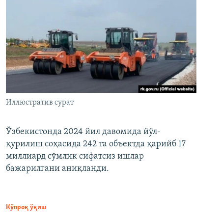
Иллюстратив сурат
Ўзбекистонда 2024 йил давомида йўл-
қурилиш соҳасида 242 та объектда қарийб 17
миллиард сўмлик сифатсиз ишлар
бажарилгани аниқланди.
Кўпроқ ўқиш