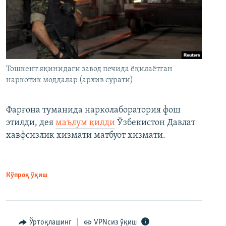
Тошкент яқинидаги завод печида ёқилаётган
наркотик моддалар (архив сурати)
Фарғона туманида нарколаборатория фош
этилди, дея
маълум қилди
Ўзбекистон Давлат
хавфсизлик хизмати матбуот хизмати.
Кўпроқ ўқиш
Ўртоқлашинг
VPNсиз ўқиш