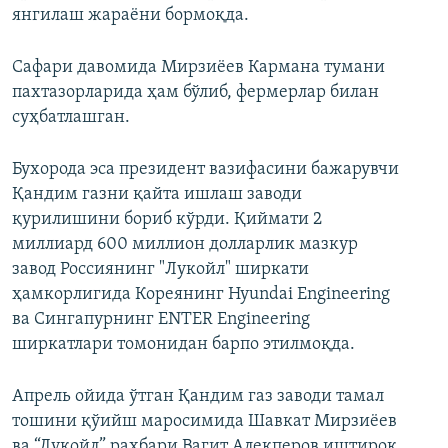
янгилаш жараёни бормоқда.
Сафари давомида Мирзиёев Кармана тумани
пахтазорларида ҳам бўлиб, фермерлар билан
суҳбатлашган.
Бухорода эса президент вазифасини бажарувчи
Қандим газни қайта ишлаш заводи
қурилишини бориб кўрди. Қиймати 2
миллиард 600 миллион долларлик мазкур
завод Россиянинг "Лукойл" ширкати
ҳамкорлигида Кореянинг Hyundai Engineering
ва Сингапурнинг ENTER Engineering
ширкатлари томонидан барпо этилмоқда.
Апрель ойида ўтган Қандим газ заводи тамал
тошини қўийш маросимида Шавкат Мирзиёев
ва “Лукойл” раҳбари Вагит Алекперов иштирок