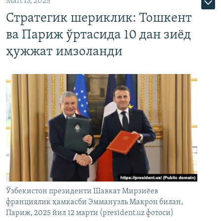
Mart 13, 2025
Стратегик шериклик: Тошкент
ва Париж ўртасида 10 дан зиёд
ҳужжат имзоланди
Ўзбекистон президенти Шавкат Мирзиёев
франциялик ҳамкасби Эммануэль Макрон билан,
Париж, 2025 йил 12 марти (president.uz фотоси)