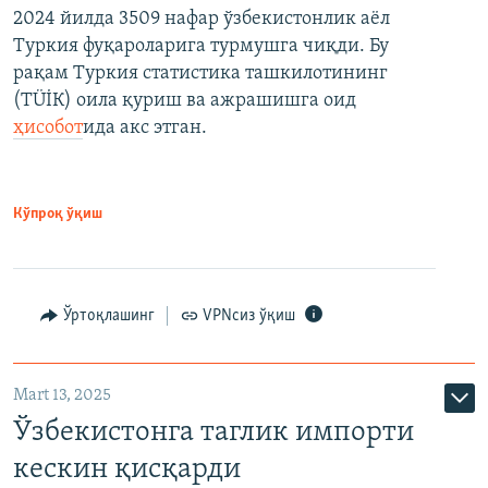
2024 йилда 3509 нафар ўзбекистонлик аёл
Туркия фуқароларига турмушга чиқди. Бу
рақам Туркия статистика ташкилотининг
(ТÜİК) оила қуриш ва ажрашишга оид
ҳисобот
ида акс этган.
Кўпроқ ўқиш
Ўртоқлашинг
VPNсиз ўқиш
Mart 13, 2025
Ўзбекистонга таглик импорти
кескин қисқарди