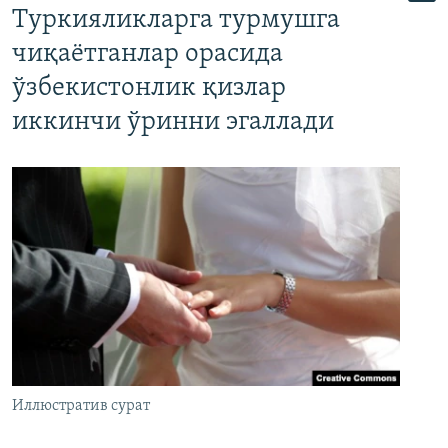
Туркияликларга турмушга
чиқаётганлар орасида
ўзбекистонлик қизлар
иккинчи ўринни эгаллади
Иллюстратив сурат