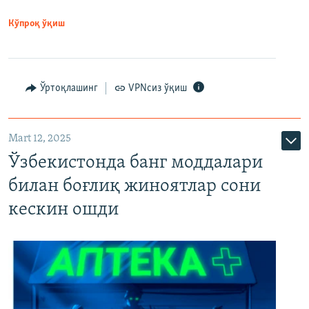
Кўпроқ ўқиш
Ўртоқлашинг
VPNсиз ўқиш
Mart 12, 2025
Ўзбекистонда банг моддалари
билан боғлиқ жиноятлар сони
кескин ошди