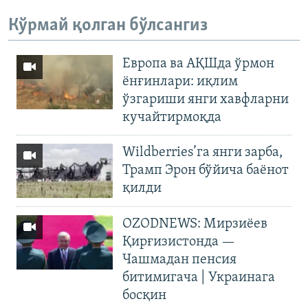
Кўрмай қолган бўлсангиз
Европа ва АҚШда ўрмон
ёнғинлари: иқлим
ўзгариши янги хавфларни
кучайтирмоқда
Wildberries’га янги зарба,
Трамп Эрон бўйича баёнот
қилди
OZODNEWS: Мирзиёев
Қирғизистонда —
Чашмадан пенсия
битимигача | Украинага
босқин