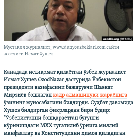
Мустақил журналист¸ www.dunyouzbeklari.com сайти
асосчиси Исмат Хушев.
Канадада истиқомат қилаëтган ўзбек журналист
Исмат Хушев OzodNazar дастурида Ўзбекистон
президенти вазифасини бажарувчи Шавкат
Мирзиёв бошлаган
кадр алмашинуви жараёнига
ўзининг муносабатини билдирди. Суҳбат давомида
Хушев билдирган фикрлардан бири будир:
"Ўзбекистонни бошқараëтган бугунги
кўринишдаги МХХ тугатилиб ўрнига миллий
манфаатлар ва Конституцияни ҳимоя қиладиган