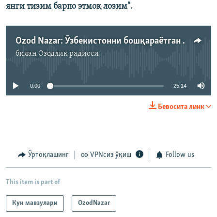
янги тизим барпо этмоқ лозим".
Ozod Nazar: Ўзбекистонни бошқараëтган МХХ тугатилиши керак!
билан
Озодлик радиоси
Айни дамда медиа-манба мавжуд эмас
0:00
25:14
Бевосита линк
Ўртоқлашинг
VPNсиз ўқиш
Follow us
This item is part of
Кун мавзулари
OzodNazar