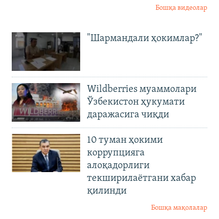
Бошқа видеолар
"Шармандали ҳокимлар?"
Wildberries муаммолари
Ўзбекистон ҳукумати
даражасига чиқди
10 туман ҳокими
коррупцияга
алоқадорлиги
текширилаётгани хабар
қилинди
Бошқа мақолалар