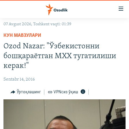
Линклар
Бош
мавзуларга
07 Avgust 2026, Toshkent vaqti: 01:39
ўтинг
OZODLIK SURISHTIRUVLARI
Асосий
КУН МАВЗУЛАРИ
OZODVIDEO
навигацияга
Ozod Nazar: "Ўзбекистонни
ўтинг
OZODARXIV
бошқараëтган МХХ тугатилиши
Қидиришга
ўтинг
керак!"
На русском
Sentabr 14, 2016
ИЖТИМОИЙ ТАРМОҚЛАР
Ўртоқлашинг
VPNсиз ўқиш
Озодлик бошқа тилларда