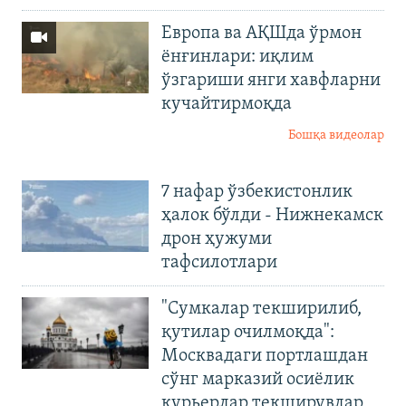
Европа ва АҚШда ўрмон
ёнғинлари: иқлим
ўзгариши янги хавфларни
кучайтирмоқда
Бошқа видеолар
7 нафар ўзбекистонлик
ҳалок бўлди - Нижнекамск
дрон ҳужуми
тафсилотлари
"Сумкалар текширилиб,
қутилар очилмоқда":
Москвадаги портлашдан
сўнг марказий осиёлик
курьерлар текширувлар