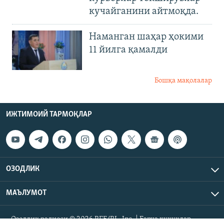
кучайганини айтмоқда.
Наманган шаҳар ҳокими
11 йилга қамалди
Бошқа мақолалар
ИЖТИМОИЙ ТАРМОҚЛАР
ОЗОДЛИК
МАЪЛУМОТ
Озодлик радиоси © 2026 RFE/RL, Inc. | Барча ҳуқуқлар