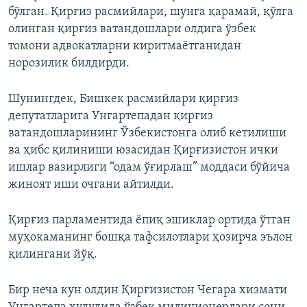
бўлган. Қирғиз расмийлари, шунга қарамай, қўлга
олинган қирғиз ватандошлари олдига ўзбек
томони адвокатларни киритмаётганидан
норозилик билдирди.
Шунингдек, Бишкек расмийлари қирғиз
депутатларига Унгартепадан қирғиз
ватандошларининг Ўзбекистонга олиб кетилиши
ва ҳибс қилиниши юзасидан Қирғизистон ички
ишлар вазирлиги “одам ўғирлаш” моддаси бўйича
жиноят иши очгани айтилди.
Қирғиз парламентида ёпиқ эшиклар ортида ўтган
муҳокаманинг бошқа тафсилотлари ҳозирча эълон
қилингани йўқ.
Бир неча кун олдин Қирғизистон Чегара хизмати