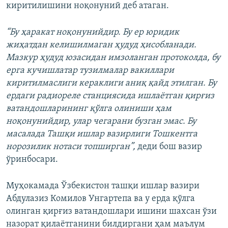
киритилишини ноқонуний деб атаган.
“Бу ҳаракат ноқонунийдир. Бу ер юридик
жиҳатдан келишилмаган ҳудуд ҳисобланади.
Мазкур ҳудуд юзасидан имзоланган протоколда, бу
ерга кучишлатар тузилмалар вакиллари
киритилмаслиги кераклиги аниқ қайд этилган. Бу
ердаги радиореле станциясида ишлаётган қирғиз
ватандошларининг қўлга олиниши ҳам
ноқонунийдир, улар чегарани бузган эмас. Бу
масалада Ташқи ишлар вазирлиги Тошкентга
норозилик нотаси топширган”,
деди бош вазир
ўринбосари.
Муҳокамада Ўзбекистон ташқи ишлар вазири
Абдулазиз Комилов Унгартепа ва у ерда қўлга
олинган қирғиз ватандошлари ишини шахсан ўзи
назорат қилаётганини билдиргани ҳам маълум