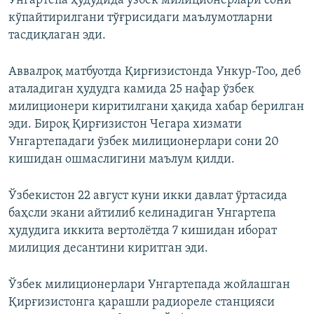
Унгартепа ҳудудида ўзбек милиционерлари сони
кўпайтирилгани тўғрисидаги маълумотларни
тасдиқлаган эди.
Аввалроқ матбуотда Қирғизистонда Ункур-Тоо, деб
аталадиган ҳудудга камида 25 нафар ўзбек
милиционери киритилгани ҳақида хабар берилган
эди. Бироқ Қирғизистон Чегара хизмати
Унгартепадаги ўзбек милиционерлари сони 20
кишидан ошмаслигини маълум қилди.
Ўзбекистон 22 август куни икки давлат ўртасида
баҳсли экани айтилиб келинадиган Унгартепа
ҳудудига иккита вертолётда 7 кишидан иборат
милиция десантини киритган эди.
Ўзбек милиционерлари Унгартепада жойлашган
Қирғизистонга қарашли радиореле станцияси