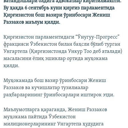
ватандошлари олдига адвокатлар киритилмаяпти.
Бу ҳақда 6 сентябрь куни қирғиз парламентида
Қирғизистон бош вазири ўринбосари Жениш
Раззаков маълум қилди.
Қирғизистон парламентидаги “Ўнугуу-Прогресс”
фракцияси Ўзбекистон билан баҳсли бўлиб турган
Унгартепа (Қирғизистонда Ункур Тоо деб аталади)
масаласини ёпиқ эшиклар ортида муҳокама
қилди.
Муҳокамада бош вазир ўринбосари Жениш
Раззаков ва кучишлатар тузилмалар
раҳбарларининг ўринбосарлари иштирок этди.
Маълумотларга қараганда, Жениш Раззаков
муҳокама пайтида Ўзбекистон
милиционерларининг Унгартепа ҳудудига