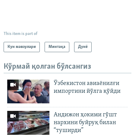
This item is part of
Кун мавзулари
Минтақа
Дунë
Кўрмай қолган бўлсангиз
Ўзбекистон авиаёнилғи
импортини йўлга қўйди
Андижон ҳокими гўшт
нархини буйруқ билан
“туширди”