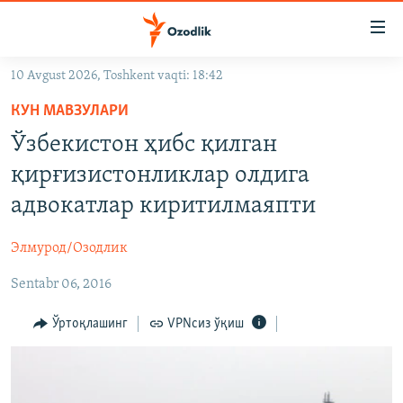
Линклар
Бош
мавзуларга
10 Avgust 2026, Toshkent vaqti: 18:42
ўтинг
OZODLIK SURISHTIRUVLARI
Асосий
КУН МАВЗУЛАРИ
OZODVIDEO
навигацияга
Ўзбекистон ҳибс қилган
ўтинг
OZODARXIV
қирғизистонликлар олдига
Қидиришга
ўтинг
адвокатлар киритилмаяпти
На русском
Элмурод/Озодлик
ИЖТИМОИЙ ТАРМОҚЛАР
Sentabr 06, 2016
Ўртоқлашинг
VPNсиз ўқиш
Озодлик бошқа тилларда