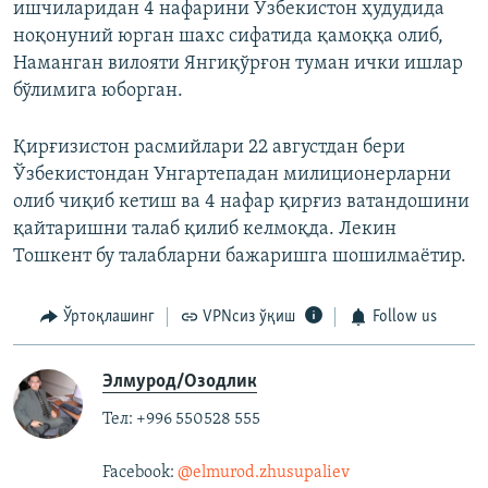
ишчиларидан 4 нафарини Ўзбекистон ҳудудида
ноқонуний юрган шахс сифатида қамоққа олиб,
Наманган вилояти Янгиқўрғон туман ички ишлар
бўлимига юборган.
Қирғизистон расмийлари 22 августдан бери
Ўзбекистондан Унгартепадан милиционерларни
олиб чиқиб кетиш ва 4 нафар қирғиз ватандошини
қайтаришни талаб қилиб келмоқда. Лекин
Тошкент бу талабларни бажаришга шошилмаётир.
Ўртоқлашинг
VPNсиз ўқиш
Follow us
Элмурод/Озодлик
Тел: +996 550528 555
Facebook:
@elmurod.zhusupaliev