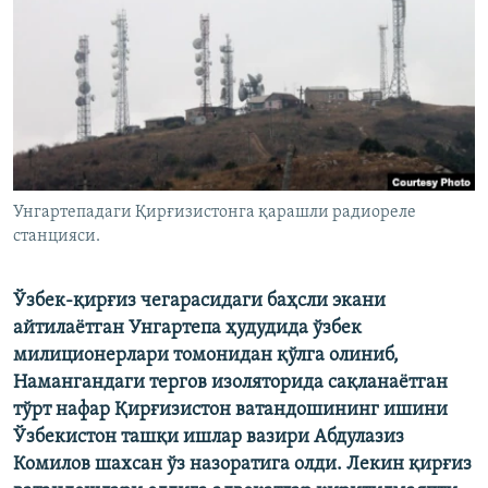
Унгартепадаги Қирғизистонга қарашли радиореле
станцияси.
Ўзбек-қирғиз чегарасидаги баҳсли экани
айтилаётган Унгартепа ҳудудида ўзбек
милиционерлари томонидан қўлга олиниб,
Намангандаги тергов изоляторида сақланаётган
тўрт нафар Қирғизистон ватандошининг ишини
Ўзбекистон ташқи ишлар вазири Абдулазиз
Комилов шахсан ўз назоратига олди. Лекин қирғиз