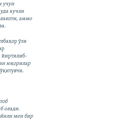
и учун
уда кучли
илаяпти, аммо
ва.
лбаҳор ўзи
ар
, йиртилиб-
ан юқорилар
 ўқитувчи.
тоб
б олади.
 йили мен бир