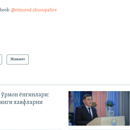
book:
@elmurod.zhusupaliev
Жамият
 ўрмон ёнғинлари:
янги хавфларни