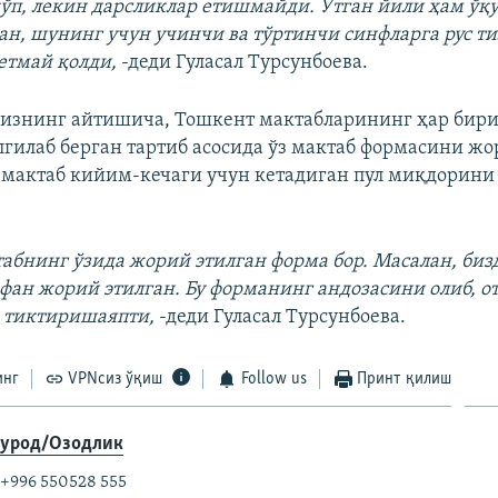
кўп, лекин дарсликлар етишмайди. Ўтган йили ҳам ўқ
ган, шунинг учун учинчи ва тўртинчи синфларга рус т
етмай қолди,
-деди Гуласал Турсунбоева.
изнинг айтишича, Тошкент мактабларининг ҳар бир
лгилаб берган тартиб асосида ўз мактаб формасини жо
мактаб кийим-кечаги учун кетадиган пул миқдорини
табнинг ўзида жорий этилган форма бор. Масалан, биз
афан жорий этилган. Бу форманинг андозасини олиб, о
а тиктиришаяпти,
-деди Гуласал Турсунбоева.
инг
VPNсиз ўқиш
Follow us
Принт қилиш
урод/Озодлик
 +996 550528 555