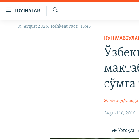
Линклар
LOYIHALAR
Бош
мавзуларга
Излаш
09 Avgust 2026, Toshkent vaqti: 13:43
OZODLIK SURISHTIRUVLARI
ўтинг
Асосий
КУН МАВЗУЛА
OZODVIDEO
навигацияга
Ўзбек
OZODARXIV
ўтинг
Қидиришга
макта
ўтинг
сўмга
Элмурод/Озодл
Avgust 16, 2016
Ўртоқлаш