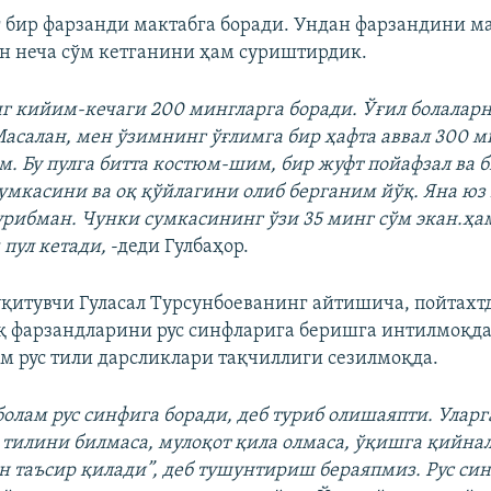
 бир фарзанди мактабга боради. Ундан фарзандини м
н неча сўм кетганини ҳам суриштирдик.
нг кийим-кечаги 200 мингларга боради. Ўғил болалар
асалан, мен ўзимнинг ўғлимга бир ҳафта аввал 300 м
. Бу пулга битта костюм-шим, бир жуфт пойафзал ва 
сумкасини ва оқ қўйлагини олиб берганим йўқ. Яна юз
турибман. Чунки сумкасининг ўзи 35 минг сўм экан.ҳа
 пул кетади,
-деди Гулбаҳор.
қитувчи Гуласал Турсунбоеванинг айтишича, пойтахтд
қ фарзандларини рус синфларига беришга интилмоқда
м рус тили дарсликлари тақчиллиги сезилмоқда.
олам рус синфига боради, деб туриб олишаяпти. Уларга
с тилини билмаса, мулоқот қила олмаса, ўқишга қийнал
ан таъсир қилади”, деб тушунтириш бераяпмиз. Рус си