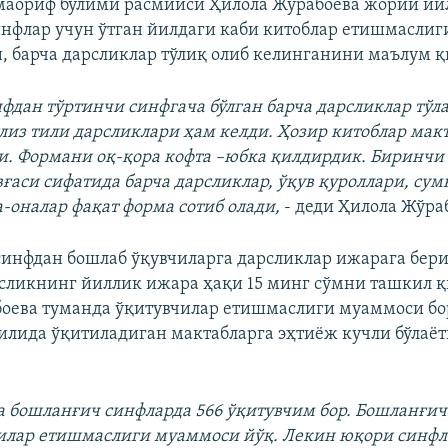
маориф бўлими расмийси Ҳилола Жўрабоева жорий йи
нфлар учун ўтган йилдаги каби китоблар етишмасли
, барча дарсликлар тўлиқ олиб келинганини маълум қ
фдан тўртинчи синфгача бўлган барча дарсликлар тўла
лиз тили дарсликлари ҳам келди. Ҳозир китоблар мак
и. Формани оқ-қора кофта –юбка қилдирдик. Биринчи
вғаси сифатида барча дарсликлар, ўқув қуроллари, сум
а-оналар фақат форма сотиб олади,
- деди Ҳилола Жўра
-синфдан бошлаб ўқувчиларга дарсликлар ижарага бери
сликнинг йиллик ижара ҳақи 15 минг сўмни ташкил қ
оева туманда ўқитувчилар етишмаслиги муаммоси бо
тилида ўқитиладиган мактабларга эҳтиёж кучли бўлаё
 бошланғич синфларда 566 ўқитувчим бор. Бошланғич
илар етишмаслиги муаммоси йўқ. Лекин юқори синфл