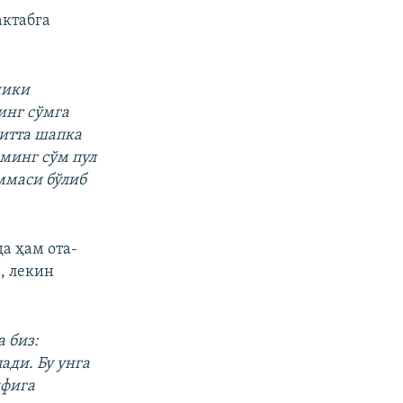
актабга
ники
инг сўмга
битта шапка
 минг сўм пул
ммаси бўлиб
а ҳам ота-
, лекин
 биз:
ади. Бу унга
нфига