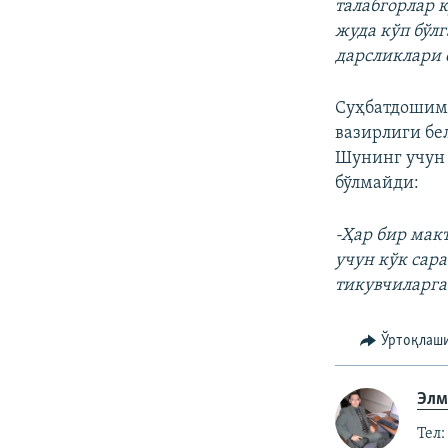
талабгорлар 
жуда кўп бўл
дарсликлари 
Суҳбатдошим
вазирлиги бе
Шунинг учун 
бўлмайди:
-Ҳар бир мак
учун кўк сар
тикувчиларг
Ўртоқлаш
Элм
Тел: