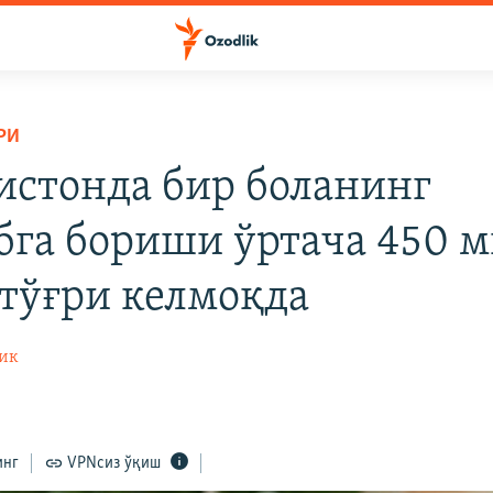
РИ
истонда бир боланинг
бга бориши ўртача 450 
 тўғри келмоқда
ик
инг
VPNсиз ўқиш