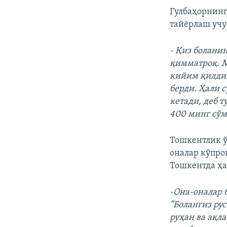
Гулбаҳорнинг
тайёрлаш учу
- Қиз болани
қимматроқ. М
кийим қилдим
берди. Ҳали 
кетади, деб 
400 минг сўм
Тошкентлик ў
оналар кўпро
Тошкентда ҳа
-Она-оналар б
“Болангиз ру
руҳан ва ақл