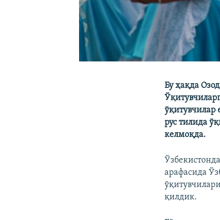
Бу ҳақда Озо
Ўқитувчиларг
ўқитувчилар 
рус тилида ў
келмоқда.
Ўзбекистонда
арафасида Ўз
ўқитувчилари
қилдик.