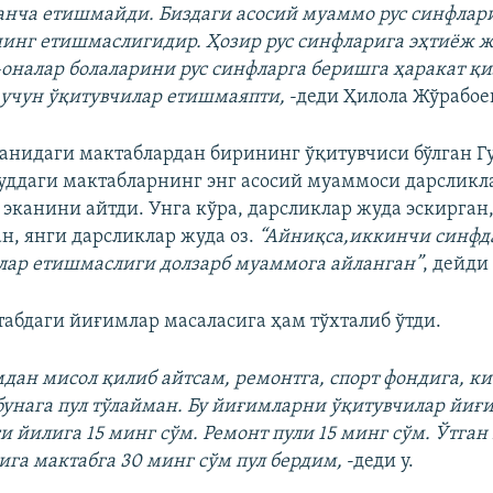
анча етишмайди. Биздаги асосий муаммо рус синфлар
инг етишмаслигидир. Ҳозир рус синфларига эҳтиёж ж
а-оналар болаларини рус синфларга беришга ҳаракат қ
 учун ўқитувчилар етишмаяпти,
-деди Ҳилола Жўрабое
анидаги мактаблардан бирининг ўқитувчиси бўлган Гу
уддаги мактабларнинг энг асосий муаммоси дарсликл
эканини айтди. Унга кўра, дарсликлар жуда эскирган
ан, янги дарсликлар жуда оз.
“Айниқса,иккинчи синфд
лар етишмаслиги долзарб муаммога айланган”
, дейди
табдаги йиғимлар масаласига ҳам тўхталиб ўтди.
мдан мисол қилиб айтсам, ремонтга, спорт фондига, ки
бунага пул тўлайман. Бу йиғимларни ўқитувчилар йиғи
и йилига 15 минг сўм. Ремонт пули 15 минг сўм. Ўтган
ига мактабга 30 минг сўм пул бердим,
-деди у.