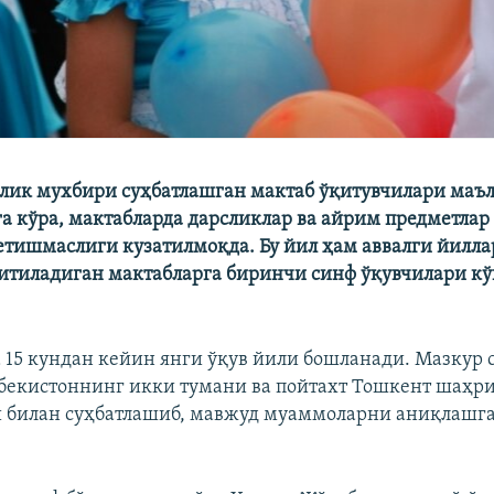
длик мухбири суҳбатлашган мактаб ўқитувчилари маъ
а кўра, мактабларда дарсликлар ва айрим предметлар
етишмаслиги кузатилмоқда. Бу йил ҳам аввалги йилла
қитиладиган мактабларга биринчи синф ўқувчилари к
 15 кундан кейин янги ўқув йили бошланади. Мазкур 
бекистоннинг икки тумани ва пойтахт Тошкент шаҳр
 билан суҳбатлашиб, мавжуд муаммоларни аниқлашга