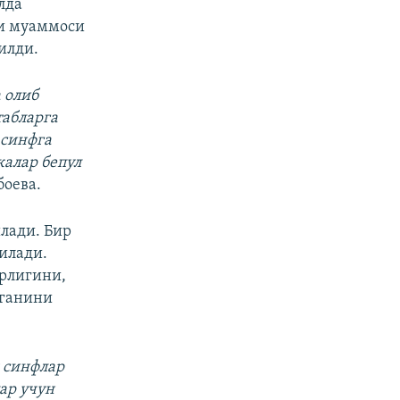
лда
ги муаммоси
илди.
 олиб
табларга
 синфга
калар бепул
боева.
лади. Бир
илади.
рлигини,
тганини
 синфлар
ар учун