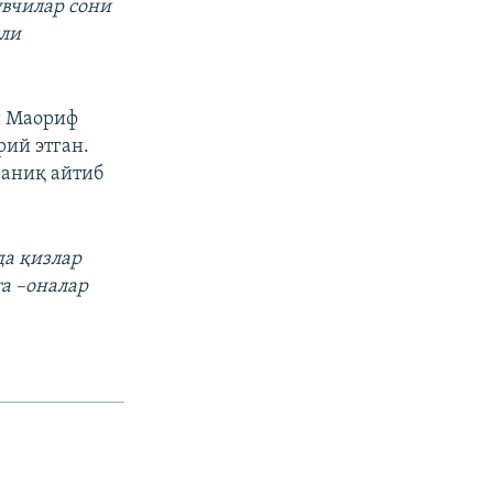
увчилар сони
или
и Маориф
рий этган.
 аниқ айтиб
да қизлар
та –оналар