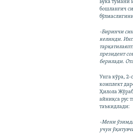
Бўка тумани 
бошланғич си
бўлмаслигини
-Биринчи син
келинди. Инг
тарқатилаяпт
президент со
берилади. От
Унга кўра, 2
комплект дар
Ҳилола Жўраб
айниқса рус 
таъкидлади:
-Мени ўзимда
учун ўқитувч