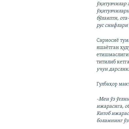
ўқитувчилар 
ўқитувчиларн
бўлаяпти, от
рус синфлари
Сариосиё тум
яшаётган ҳуд
етишмаслиги 
титилиб кетг
учун дарслик
Гулбаҳор мак
-Мен ўз ўғли
ижарасига, о
Китоб ижарас
боламнинг ўз