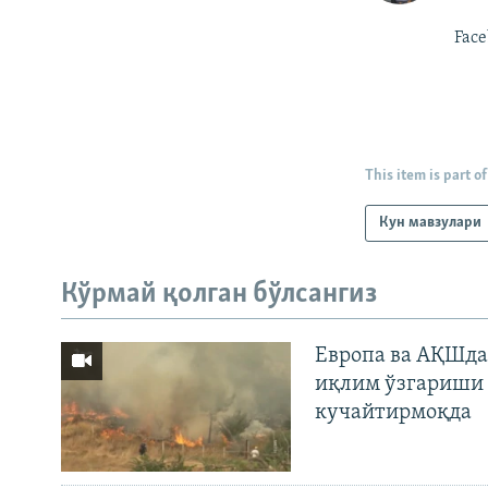
Face
This item is part of
Кун мавзулари
Кўрмай қолган бўлсангиз
Европа ва АҚШда
иқлим ўзгариши 
кучайтирмоқда