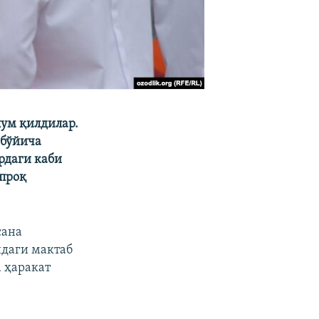
лум қилдилар.
 бўйича
рдаги каби
ўпроқ
сана
идаги мактаб
 ҳаракат