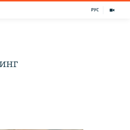
РУС
минг