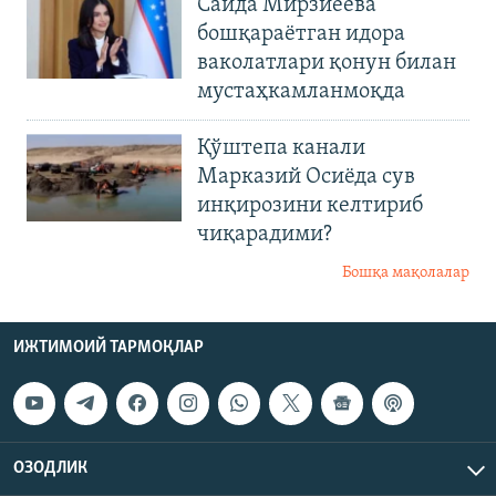
Саида Мирзиеёва
бошқараётган идора
ваколатлари қонун билан
мустаҳкамланмоқда
Қўштепа канали
Марказий Осиёда сув
инқирозини келтириб
чиқарадими?
Бошқа мақолалар
ИЖТИМОИЙ ТАРМОҚЛАР
ОЗОДЛИК