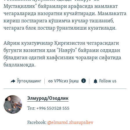
Мустақиллик" байрамлари арафасида мамлакат
чегараларида назоратни кучайтиради. Мамлакатга
кириш постларига қўшимча кучлар ташланиб,
чегарага блок постлар ўрнатилиши кузатилади.
Айрим кузатувчилар Қирғизистон чегарасидаги
бугунги вазиятни ҳам "Наврўз" байрами олдидан
бўладиган одатий хавфсизлик чоралари сифатида
баҳоламоқда.
Ўртоқлашинг
VPNсиз ўқиш
Follow us
Элмурод/Озодлик
Тел: +996 550528 555
Facebook:
@elmurod.zhusupaliev