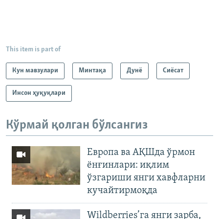
This item is part of
Кун мавзулари
Минтақа
Дунë
Сиёсат
Инсон ҳуқуқлари
Кўрмай қолган бўлсангиз
Европа ва АҚШда ўрмон
ёнғинлари: иқлим
ўзгариши янги хавфларни
кучайтирмоқда
Wildberries’га янги зарба,