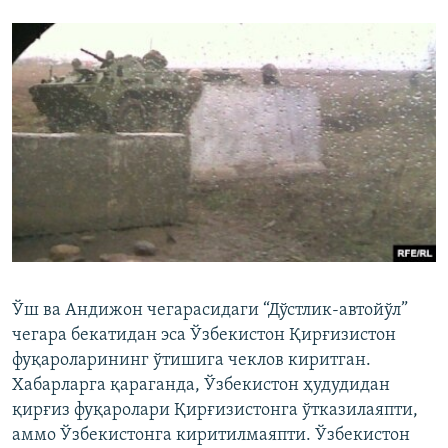
Ўш ва Андижон чегарасидаги “Дўстлик-автойўл”
чегара бекатидан эса Ўзбекистон Қирғизистон
фуқароларининг ўтишига чеклов киритган.
Хабарларга қараганда, Ўзбекистон ҳудудидан
қирғиз фуқаролари Қирғизистонга ўтказилаяпти,
аммо Ўзбекистонга киритилмаяпти. Ўзбекистон