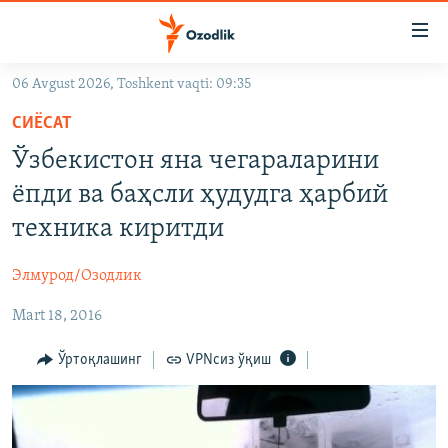
Линклар
Бош
мавзуларга
06 Avgust 2026, Toshkent vaqti: 09:35
ўтинг
OZODLIK SURISHTIRUVLARI
Асосий
СИЁСАТ
OZODVIDEO
навигацияга
Ўзбекистон яна чегараларини
ўтинг
OZODARXIV
ёпди ва баҳсли ҳудудга ҳарбий
Қидиришга
ўтинг
техника киритди
На русском
Элмурод/Озодлик
ИЖТИМОИЙ ТАРМОҚЛАР
Mart 18, 2016
Ўртоқлашинг
VPNсиз ўқиш
Озодлик бошқа тилларда