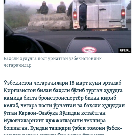
Баҳсли ҳудудга пост ўрнатган ўзбекистонлик
чегарачилар.
Ўзбекистон чегарачилари 18 март куни эрталаб
Қирғизистон билан баҳсли бўлиб турган ҳудудга
камида битта бронетронспортёр билан кириб
келиб, чегара пости ўрнатган ва баҳсли ҳудуддан
ўтган Карвон-Олабуқа йўлидан кетаётган
йўловчиларнинг ҳужжатларини текшира
бошлаган. Бундан ташқари ўзбек томони ўзбек-