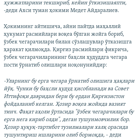
ҳужжатларини текшириб, кейин ўткизишаяпти,
-деди Ахси туман ҳокими Медет Айдаралиев.
Ҳокимнинг айтишича, айни пайтда маҳаллий
ҳукумат расмийлари воқеа бўлган жойга бориб,
ўзбек чегарачилари билан сўзлашувлар ўтказишга
ҳаракат қилмоқда. Қирғиз расмийлари фикрича,
ўзбек чегарачиларининг баҳсли ҳудуддга чегара
пости ўрнатиб олишлари ноқонунийдир:
-Уларнинг бу ерга чегара ўрнатиб олишига ҳақлари
йўқ. Чунки бу баҳсли ҳудуд ҳисобланади ва Совет
Иттифоқи давридан бери бу ердан Қирғизистон
фойдаланиб келган. Ҳозир воқеа жойида вазият
тинч. Фақат аҳоли ўртасида "ўзбек чегарачилари бу
ерга нега кириб олди", деган тушунмовчилик бор.
Ҳозир ҳуқуқ-тартибот тузилмалари халқ орасида
тушунтириш ишларини олиб бормоқда,
- деди