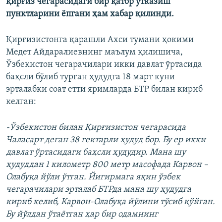
қирғиз чегарасидаги бир қатор ўтказиш
пунктларини ёпгани ҳам хабар қилинди.
Қирғизистонга қарашли Ахси тумани ҳокими
Медет Айдаралиевнинг маълум қилишича,
Ўзбекистон чегарачилари икки давлат ўртасида
баҳсли бўлиб турган ҳудудга 18 март куни
эрталабки соат етти яримларда БТР билан кириб
келган:
-Ўзбекистон билан Қирғизистон чегарасида
Чаласарт деган 38 гектарли ҳудуд бор. Бу ер икки
давлат ўртасидаги баҳсли ҳудудир. Мана шу
ҳудуддан 1 километр 800 метр масофада Карвон –
Олабуқа йўли ўтган. Йигирмага яқин ўзбек
чегарачилари эрталаб БТРда мана шу ҳудудга
кириб келиб, Карвон-Олабуқа йўлини тўсиб қўйган.
Бу йўлдан ўтаётган ҳар бир одамнинг