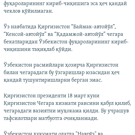
фуқароларининг кириб-чиқишига эса ҳеч қандай
чеклов қўйилмаган.
Ўз навбатида Қирғизистон “Баймак-автойўл”,
“Кенсой-автойўл” ва “Қадамжой-автойўл” чегара
бекатларидан Ўзбекистон фуқароларининг кириб-
чиқишини тақиқлаб қўйди.
Ўзбекистон расмийлари ҳозирча Қирғизистон
билан чегарадаги бу ўзгаришлар юзасидан ҳеч
қандай тушунтиришларни берган эмас.
Қирғизистон президенти 18 март куни
Қирғизистон Чегара хизмати раисини қабул қилиб,
чегарадаги вазиятни муҳокама қилди. Бу учрашув
тафсилотлари матбуотга очиқланмади.
Ўзбекистон ҳукумати одатда "Наврўз" ва