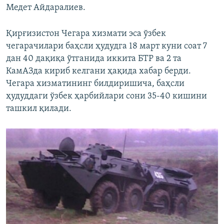
Медет Айдаралиев.
Қирғизистон Чегара хизмати эса ўзбек
чегарачилари баҳсли ҳудудга 18 март куни соат 7
дан 40 дақиқа ўтганида иккита БТР ва 2 та
КамАЗда кириб келгани ҳақида хабар берди.
Чегара хизматининг билдиришича, баҳсли
ҳудуддаги ўзбек ҳарбийлари сони 35-40 кишини
ташкил қилади.