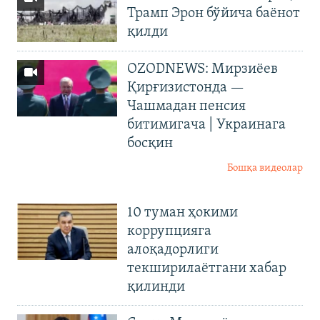
Трамп Эрон бўйича баёнот
қилди
OZODNEWS: Мирзиёев
Қирғизистонда —
Чашмадан пенсия
битимигача | Украинага
босқин
Бошқа видеолар
10 туман ҳокими
коррупцияга
алоқадорлиги
текширилаётгани хабар
қилинди