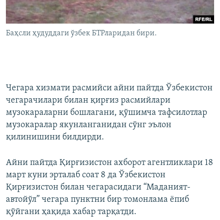
Баҳсли ҳудуддаги ўзбек БТРларидан бири.
Чегара хизмати расмийси айни пайтда Ўзбекистон
чегарачилари билан қирғиз расмийлари
музокараларни бошлагани, қўшимча тафсилотлар
музокаралар якунланганидан сўнг эълон
қилинишини билдирди.
Айни пайтда Қирғизистон ахборот агентликлари 18
март куни эрталаб соат 8 да Ўзбекистон
Қирғизистон билан чегарасидаги “Маданият-
автойўл” чегара пунктни бир томонлама ёпиб
қўйгани ҳақида хабар тарқатди.