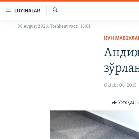
Линклар
LOYIHALAR
Бош
мавзуларга
Излаш
08 Avgust 2026, Toshkent vaqti: 13:01
OZODLIK SURISHTIRUVLARI
ўтинг
Асосий
КУН МАВЗУЛА
OZODVIDEO
навигацияга
Андиж
OZODARXIV
ўтинг
Қидиришга
зўрла
ўтинг
Oktabr 06, 2015
Ўртоқлаш