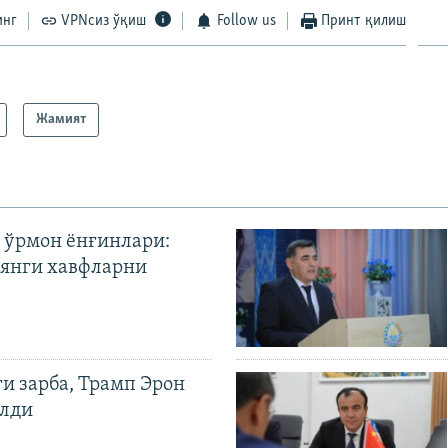
инг
VPNсиз ўқиш
Follow us
Принт қилиш
Жамият
 ўрмон ёнғинлари:
янги хавфларни
ги зарба, Трамп Эрон
илди