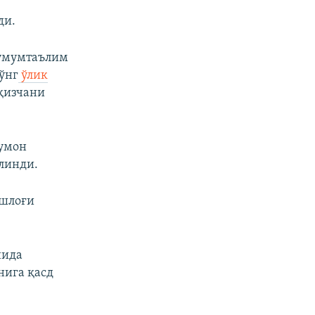
ди.
-умумтаълим
ўнг
ўлик
 қизчани
умон
линди.
ишлоғи
нида
нига қасд