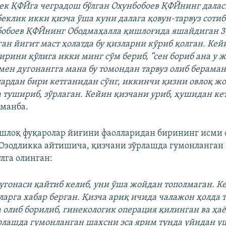
ек ҚФЙга чеградош бўлган Охунбобоев ҚФЙнинг далас
беклик икки қизча ўша куни далага қовун-тарвуз соти
бобоев ҚФЙнинг Ободмаҳалла қишлоғида яшайдиган 3
ан йигит маст ҳолатда бу қизларни кўриб қолган. Кей
ирини қўлига икки минг сўм бериб, “сен бориб ана у 
мен дугонангга мана бу томондан тарвуз олиб бераман”
лардан бири кетганидан сўнг, иккинчи қизни овлоқ ж
 тушириб, зўрлаган. Кейин қизчани уриб, ҳушидан ке
 манба.
шлоқ фуқаролар йиғини фаолларидан бирининг исми
Озодликка айтишича, қизчани зўрлашда гумонланган
лга олинган:
угонаси қайтиб келиб, уни ўша жойдан тополмаган. К
ларга хабар берган. Қизча ариқ ичида чалажон ҳолда 
 олиб борилиб, гинекологик операция қилинган ва ҳаё
рлашда гумонланган шахсни эса ярим тунда уйидан у