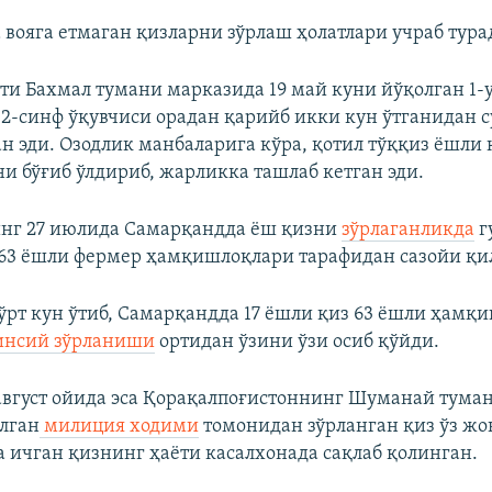
 вояга етмаган қизларни зўрлаш ҳолатлари учраб тура
ти Бахмал тумани марказида 19 май куни йўқолган 1
2-синф ўқувчиси орадан қарийб икки кун ўтганидан с
н эди. Озодлик манбаларига кўра, қотил тўққиз ёшли
ни бўғиб ўлдириб, жарликка ташлаб кетган эди.
нг 27 июлида Самарқандда ёш қизни
зўрлаганликда
г
63 ёшли фермер ҳамқишлоқлари тарафидан сазойи қи
тўрт кун ўтиб, Самарқандда 17 ёшли қиз 63 ёшли ҳамқ
нсий зўрланиши
ортидан ўзини ўзи осиб қўйди.
вгуст ойида эса Қорақалпоғистоннинг Шуманай тума
лган
милиция ходими
томонидан зўрланган қиз ўз жо
а ичган қизнинг ҳаёти касалхонада сақлаб қолинган.