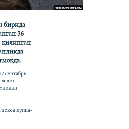
н бирида
анган 36
н қилинган
ганликда
тмоқда.
7 сентябрь
 лекин
монидан
 воқеа куппа-