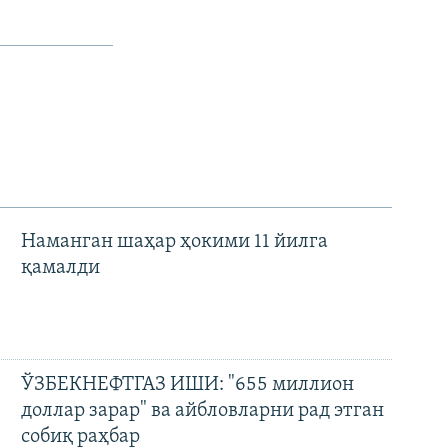
Наманган шаҳар ҳокими 11 йилга
қамалди
ЎЗБЕКНЕФТГАЗ ИШИ: "655 миллион
доллар зарар" ва айбловларни рад этган
собиқ раҳбар