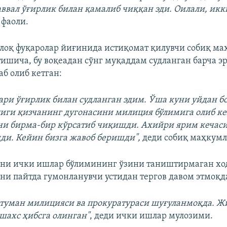
аввал ўғирлик билан қамалиб чиққан эди. Оилали, икки
 фаоли.
оқ фуқаролар йиғинида истиқомат қилувчи собиқ ма
ишича, бу воқеадан сўнг муқаддам судланган барча э
б олиб кетган:
ари ўғирлик билан судланган эдим. Ўша куни уйдан б
иги қизчанинг дугонасини милиция бўлимига олиб ке
и бирма-бир кўрсатиб чиқишди. Ахийри ярим кечаси
ди. Кейин бизга жавоб беришди",
деди собиқ маҳкумл
ани ички ишлар бўлимининг ўзини таништирмаган х
ни пайтда гумонланувчи устидан тергов давом этмоқд
 туман милицияси ва прокуратураси шуғуланмоқда. Ж
шахс ҳибсга олинган"
, деди ички ишлар мулозими.