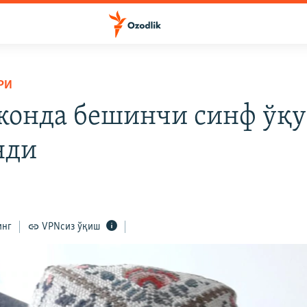
РИ
онда бешинчи синф ўқу
нди
инг
VPNсиз ўқиш