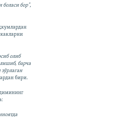
 боласи бор",
ҳкумлардан
ркакларни
осиб олиб
лишиб, барча
 зўрлаган
ардан бири.
одимининг
а:
иноятда