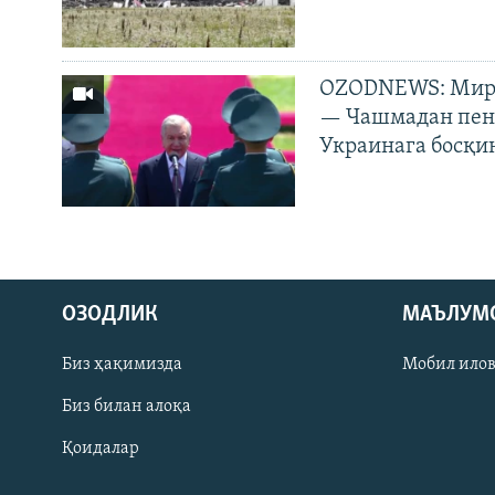
OZODNEWS: Мирз
— Чашмадан пенс
Украинага босқи
На русском
ОЗОДЛИК
МАЪЛУМ
ИЖТИМОИЙ ТАРМОҚЛАР
Биз ҳақимизда
Мобил ило
Биз билан алоқа
Қоидалар
Озодлик бошқа тилларда