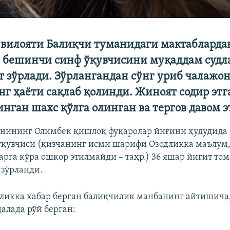
вилояти Балиқчи туманидаги мактабларда
 бешинчи синф ўқувчисини муқаддам судл
т зўрлади. Зўрлангандан сўнг уриб чалажо
г ҳаёти сақлаб қолинди. Жиноят содир эт
нган шахс қўлга олинган ва тергов давом э
нининг Олимбек қишлоқ фуқаролар йиғини ҳудудида 1
ўқувчиси (қизчанинг исми шарифи Озодликка маълум,
арга кўра ошкор этилмайди – таҳр.) 36 яшар йигит то
зўрланди.
дликка хабар берган балиқчилик манбанинг айтишича,
алада рўй берган: