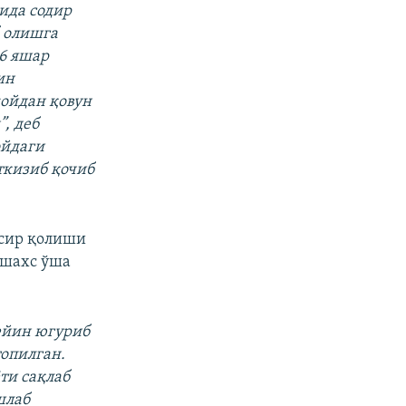
ида содир
б олишга
6 яшар
ин
жойдан қовун
, деб
ойдаги
ткизиб қочиб
 сир қолиши
 шахс ўша
ейин югуриб
топилган.
ти сақлаб
шлаб