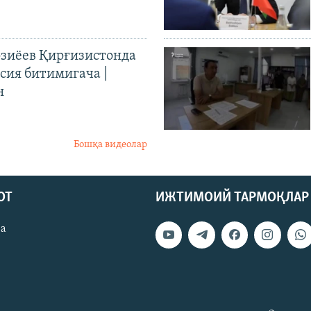
иёев Қирғизистонда
ия битимигача |
н
Бошқа видеолар
ОТ
ИЖТИМОИЙ ТАРМОҚЛАР
ва