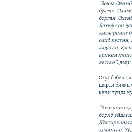
“Воқеа Олимб
бўлган. Олим
борган. Охун
Латифжон дег
қизларнинг б
олиб келгин, 
алдаган. Қиз
ариқни ичига
кетган”,
деди
Охунбобев қи
шарти билан 
куни тунда қў
“Қизчанинг д
бориб уйдаги
Дўхтирхонага
қолинган. Зў