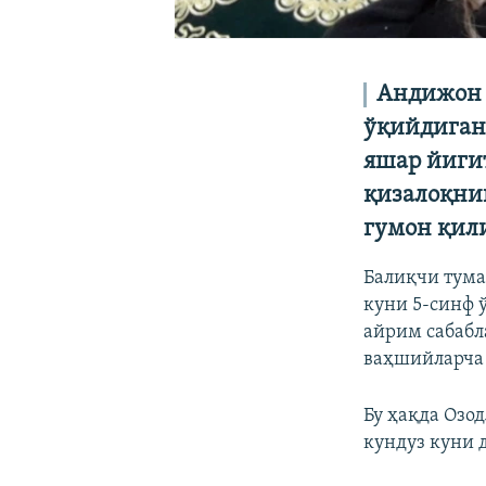
Андижон 
ўқийдиган
яшар йиги
қизалоқнин
гумон қили
Балиқчи тума
куни 5-синф 
айрим сабабл
ваҳшийларча 
Бу ҳақда Озо
кундуз куни д