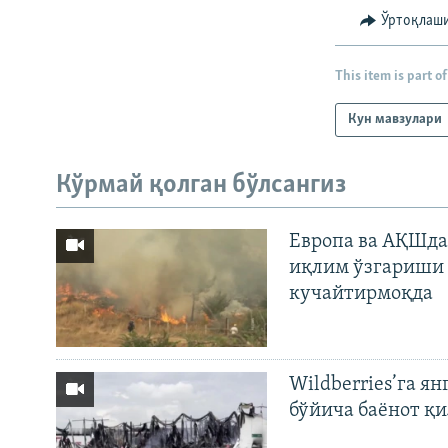
Ўртоқлаш
This item is part of
Кун мавзулари
Кўрмай қолган бўлсангиз
Европа ва АҚШда
иқлим ўзгариши 
кучайтирмоқда
Wildberries’га ян
бўйича баёнот қ