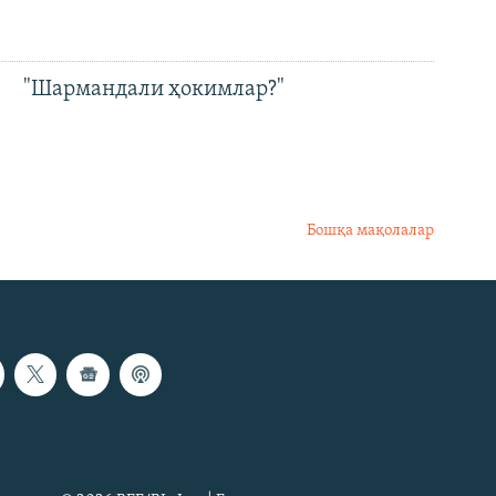
"Шармандали ҳокимлар?"
Бошқа мақолалар