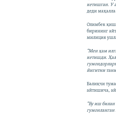
кетишган. У 
деди маҳалла
Олимбек қишл
бирининг айт
милиция ушла
“Мен ҳам илг
кетишди. Ҳал
гумондорларн
йигитни тани
Балиқчи тум
айтишича, ай
“Бу иш билан
гумонланган 