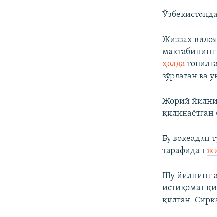
Ўзбекистонда
Жиззах вилоя
мактабининг 
ҳолда
топилга
зўрлаган ва у
Жорий йилни
қилинаётган 
Бу воқеадан 
тарафидан
жи
Шу йилнинг а
истиқомат қи
қилган. Сирк