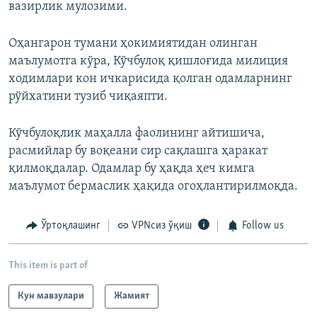
вазирлик мулозими.
Оҳангарон тумани ҳокимиятидан олинган
маълумотга кўра, Кўчбулоқ қишлоғида милиция
ходимлари кон ичкарисида қолган одамларнинг
рўйхатини тузиб чиқаяпти.
Кўчбулоқлик маҳалла фаолининг айтишича,
расмийлар бу воқеани сир сақлашга ҳаракат
қилмоқдалар. Одамлар бу ҳақда ҳеч кимга
маълумот бермаслик ҳақида огоҳлантирилмоқда.
Ўртоқлашинг
VPNсиз ўқиш
Follow us
This item is part of
Кун мавзулари
Жамият