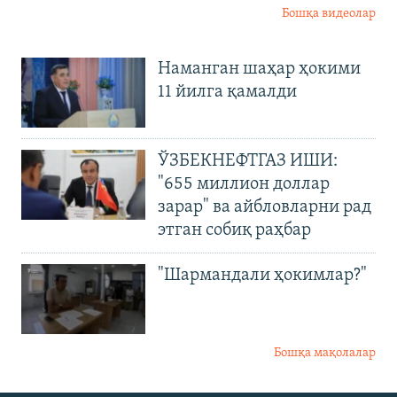
Бошқа видеолар
Наманган шаҳар ҳокими
11 йилга қамалди
ЎЗБЕКНЕФТГАЗ ИШИ:
"655 миллион доллар
зарар" ва айбловларни рад
этган собиқ раҳбар
"Шармандали ҳокимлар?"
Бошқа мақолалар