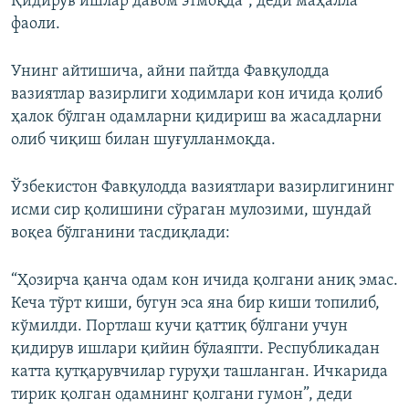
Қидирув ишлар давом этмоқда”, деди маҳалла
фаоли.
Унинг айтишича, айни пайтда Фавқулодда
вазиятлар вазирлиги ходимлари кон ичида қолиб
ҳалок бўлган одамларни қидириш ва жасадларни
олиб чиқиш билан шуғулланмоқда.
Ўзбекистон Фавқулодда вазиятлари вазирлигининг
исми сир қолишини сўраган мулозими, шундай
воқеа бўлганини тасдиқлади:
“Ҳозирча қанча одам кон ичида қолгани аниқ эмас.
Кеча тўрт киши, бугун эса яна бир киши топилиб,
кўмилди. Портлаш кучи қаттиқ бўлгани учун
қидирув ишлари қийин бўлаяпти. Республикадан
катта қутқарувчилар гуруҳи ташланган. Ичкарида
тирик қолган одамнинг қолгани гумон”, деди