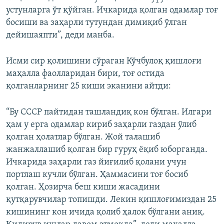
устунларга ўт қўйган. Ичкарида қолган одамлар тоғ
босиши ва заҳарли тутундан димиқиб ўлган
дейишаяпти”, деди манба.
Исми сир қолишини сўраган Кўчбулоқ қишлоғи
маҳалла фаолларидан бири, тоғ остида
қолганларнинг 25 киши эканини айтди:
“Бу СССР пайтидан ташландиқ кон бўлган. Илгари
ҳам у ерга одамлар кириб заҳарли газдан ўлиб
қолган ҳолатлар бўлган. Жой талашиб
жанжаллашиб қолган бир гуруҳ ёқиб юборганда.
Ичкарида заҳарли газ йиғилиб қолани учун
портлаш кучли бўлган. Ҳаммасини тоғ босиб
қолган. Ҳозирча беш киши жасадини
қутқарувчилар топишди. Лекин қишлоғимиздан 25
кишининг кон ичида қолиб ҳалок бўлгани аниқ.