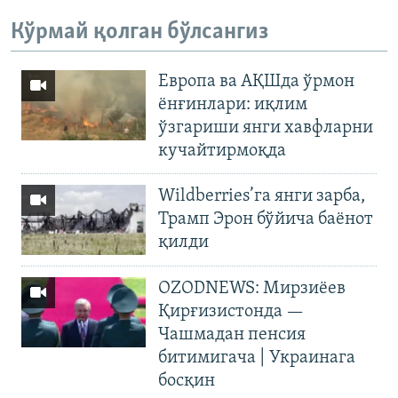
Кўрмай қолган бўлсангиз
Европа ва АҚШда ўрмон
ёнғинлари: иқлим
ўзгариши янги хавфларни
кучайтирмоқда
Wildberries’га янги зарба,
Трамп Эрон бўйича баёнот
қилди
OZODNEWS: Мирзиёев
Қирғизистонда —
Чашмадан пенсия
битимигача | Украинага
босқин