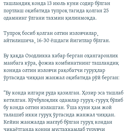
ташландиқ конда 13 июль куни содир бўлган
портлаш оқибатида тупроқ тагида қолган 25
одамнинг ўлгани тахмин қилинмоқда.
Тупроқ босиб қолган олтин изловчилар¸
айтилишича¸ 16-30 ёшдаги йигитлар бўлган.
Бу ҳақда Озодликка хабар берган оҳангаронлик
манбага кўра, фожиа комбинатнинг ташландиқ
конида олтин изловчи рақобатчи гуруҳлар
ўртасида чиққан жанжал оқибатида рўй берган:
“Бу конда илгари руда қазилган. Ҳозир эса ташлаб
кетилган. Кўчбулоқлик одамлар гуруҳ-гуруҳ бўлиб
бу конда олтин излашган. Ўша куни ҳам жой
талашиб икки гуруҳ ўртасида жанжал чиққан.
Кейин жанжалда мағлуб бўлган гуруҳ кондан
чиқаётганда конни мустаҳкамлаб турувчи