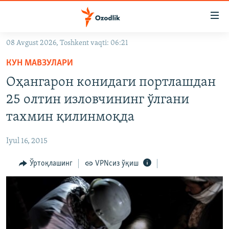
Линклар
Бош
мавзуларга
08 Avgust 2026, Toshkent vaqti: 06:21
ўтинг
OZODLIK SURISHTIRUVLARI
Асосий
КУН МАВЗУЛАРИ
OZODVIDEO
навигацияга
Оҳангарон конидаги портлашдан
ўтинг
OZODARXIV
25 олтин изловчининг ўлгани
Қидиришга
ўтинг
тахмин қилинмоқда
На русском
Iyul 16, 2015
ИЖТИМОИЙ ТАРМОҚЛАР
Ўртоқлашинг
VPNсиз ўқиш
Озодлик бошқа тилларда