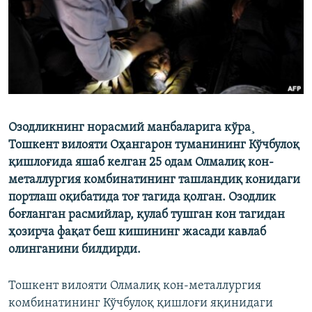
Озодликнинг норасмий манбаларига кўра¸
Тошкент вилояти Оҳангарон туманининг Кўчбулоқ
қишлоғида яшаб келган 25 одам Олмалиқ кон-
металлургия комбинатининг ташландиқ конидаги
портлаш оқибатида тоғ тагида қолган. Озодлик
боғланган расмийлар, қулаб тушган кон тагидан
ҳозирча фақат беш кишининг жасади кавлаб
олинганини билдирди.
Тошкент вилояти Олмалиқ кон-металлургия
комбинатининг Кўчбулоқ қишлоғи яқинидаги