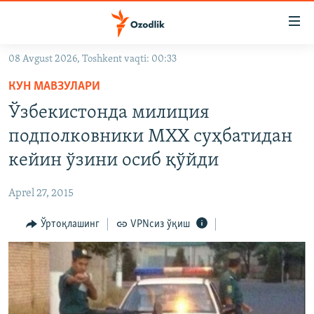
Линклар
Бош
мавзуларга
08 Avgust 2026, Toshkent vaqti: 00:33
ўтинг
OZODLIK SURISHTIRUVLARI
Асосий
КУН МАВЗУЛАРИ
OZODVIDEO
навигацияга
Ўзбекистонда милиция
ўтинг
OZODARXIV
подполковники МХХ суҳбатидан
Қидиришга
ўтинг
кейин ўзини осиб қўйди
На русском
Aprel 27, 2015
ИЖТИМОИЙ ТАРМОҚЛАР
Ўртоқлашинг
VPNсиз ўқиш
Озодлик бошқа тилларда