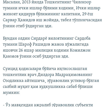
Масалан, 2013 йилда Тошкентнинг Чилонзор
тумани ички ишлар бўлими ходими¸ Ички ишлар
жиноят қидирув бўлимининг капитани, 29 ёш
Сарвар Ҳамидов иш жойида, табел тўппончасидан
ўзини отиб ўлдирган эди.
Бундан олдин Сирдарё вилоятининг Сардоба
тумани Шароф Рашидов жамоа хўжалигида
яшовчи 26 яшар милиция ходими Комилжон
Қаюмов ўзини осиб ўлдирган эди.
Суицид ҳодисалари бўйича иҳтисослашган
тошкентлик врач Дилдора Мадраҳимованинг
Озодликка айтишича¸ зўравонлик устивор бўлган
салбий муҳит ҳам худкушликка сабаб бўлиши
мумкин:
- Ўз мавқеидан ажралиб зўравонлик субъекти