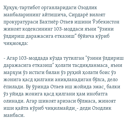
Ҳуқуқ-тартибот органларидаги Озодлик
манбаларининг айтишича, Сирдарë вилоят
прокуратураси Бахтиëр Отаев ишини Ўзбекистон
жиноят кодексининг 103-моддаси яъни “ўзини
ўлдириш даражасига етказиш” бўйича кўриб
чиқмоқда:
- Агар 103-моддада кўзда тутилган "ўзини ўлдириш
даражасига етказиш" ҳолати тасдиқланмаса¸ яъни
марҳум ўз истаги билан ўз руҳий ҳолати боис ўз
жонига қасд қилгани аниқланадиган бўлса, дело
ëпилади. Бу ўринда Отаев иш жойида эмас¸ балки
ўз уйида жонига қасд қилгани ҳам инобатга
олинади. Агар шикоят аризаси бўлмаса, жиноят
иши қайта кўриб чиқилмайди¸- деди Озодлик
манбаси.