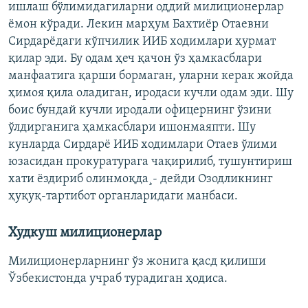
ишлаш бўлимидагиларни оддий милиционерлар
ëмон кўради. Лекин марҳум Бахтиëр Отаевни
Сирдарëдаги кўпчилик ИИБ ходимлари ҳурмат
қилар эди. Бу одам ҳеч қачон ўз ҳамкасблари
манфаатига қарши бормаган, уларни керак жойда
ҳимоя қила оладиган, иродаси кучли одам эди. Шу
боис бундай кучли иродали офицернинг ўзини
ўлдирганига ҳамкасблари ишонмаяпти. Шу
кунларда Сирдарë ИИБ ходимлари Отаев ўлими
юзасидан прокуратурага чақирилиб, тушунтириш
хати ëздириб олинмоқда¸- дейди Озодликнинг
ҳуқуқ-тартибот органларидаги манбаси.
Худкуш милиционерлар
Милиционерларнинг ўз жонига қасд қилиши
Ўзбекистонда учраб турадиган ҳодиса.