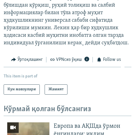
бўлишдан қўрқиш¸ руҳий толиқиш ва салбий
информациялар билан тўла атроф муҳит
ҳудкушликнинг универсал сабаби сифатида
кўрилиши мумкин. Лекин ҳар бир худкушлик
ҳодисаси касбий муҳитни инобатга олган тарзда
индивидуал ўрганилиши керак¸ дейди суҳбатдош.
Ўртоқлашинг
VPNсиз ўқиш
Follow us
This item is part of
Кун мавзулари
Жамият
Кўрмай қолган бўлсангиз
Европа ва АҚШда ўрмон
ёнғинлари: иқлим