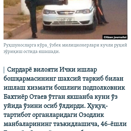
Руҳшуносларга кўра¸ ўзбек милиционерлари кучли руҳий
зўриқиш остида яшашади.
Сирдарë вилояти Ички ишлар
бошқармасининг шахсий таркиб билан
ишлаш хизмати бошлиғи подполковник
Бахтиëр Отаев ўтган якшанба куни ўз
уйида ўзини осиб ўлдирди. Ҳуқуқ-
тартибот органларидаги Озодлик
манбаларининг таъкидлашича, 46-ёшли