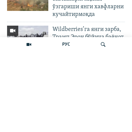
ўзгариши янги хавфларни
кучайтирмоқда
Wildberries’га янги зарба,
Трамп Эрон бўйича баёнот
қилди
РУС
OZODNEWS: Мирзиёев
Қирғизистонда —
Излаш
Чашмадан пенсия
битимигача | Украинага
босқин
Бошқа видеолар
Наманган шаҳар ҳокими
11 йилга қамалди