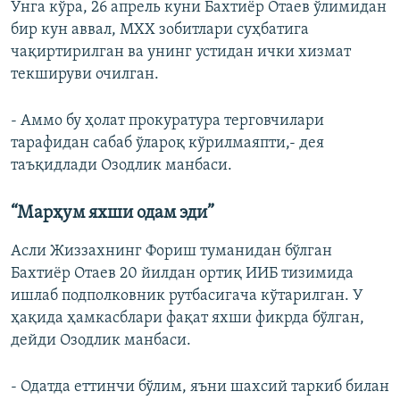
Унга кўра, 26 апрель куни Бахтиëр Отаев ўлимидан
бир кун аввал, МХХ зобитлари суҳбатига
чақиртирилган ва унинг устидан ички хизмат
текшируви очилган.
- Аммо бу ҳолат прокуратура терговчилари
тарафидан сабаб ўлароқ кўрилмаяпти,- дея
таъқидлади Озодлик манбаси.
“Марҳум яхши одам эди”
Асли Жиззахнинг Фориш туманидан бўлган
Бахтиëр Отаев 20 йилдан ортиқ ИИБ тизимида
ишлаб подполковник рутбасигача кўтарилган. У
ҳақида ҳамкасблари фақат яхши фикрда бўлган,
дейди Озодлик манбаси.
- Одатда еттинчи бўлим, яъни шахсий таркиб билан