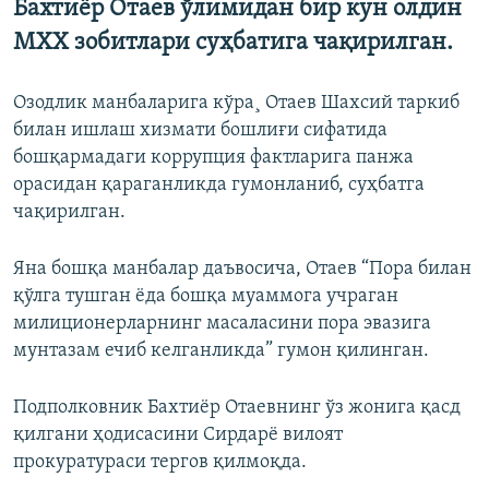
Бахтиëр Отаев ўлимидан бир кун олдин
МХХ зобитлари суҳбатига чақирилган.
Озодлик манбаларига кўра¸ Отаев Шахсий таркиб
билан ишлаш хизмати бошлиғи сифатида
бошқармадаги коррупция фактларига панжа
орасидан қараганликда гумонланиб, суҳбатга
чақирилган.
Яна бошқа манбалар даъвосича, Отаев “Пора билан
қўлга тушган ëда бошқа муаммога учраган
милиционерларнинг масаласини пора эвазига
мунтазам ечиб келганликда” гумон қилинган.
Подполковник Бахтиëр Отаевнинг ўз жонига қасд
қилгани ҳодисасини Сирдарë вилоят
прокуратураси тергов қилмоқда.