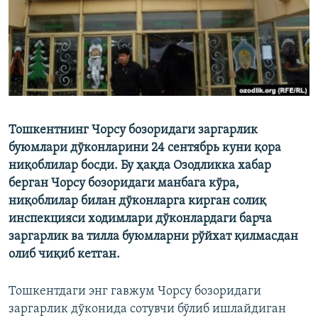
Тошкентнинг Чорсу бозоридаги заргарлик
буюмлари дўконларини 24 сентябрь куни қора
ниқоблилар босди. Бу ҳақда Озодликка хабар
берган Чорсу бозоридаги манбага кўра,
ниқоблилар билан дўконларга кирган солиқ
инспекцияси ходимлари дўконлардаги барча
заргарлик ва тилла буюмларни рўйхат қилмасдан
олиб чиқиб кетган.
Тошкентдаги энг гавжум Чорсу бозоридаги
заргарлик дўконида сотувчи бўлиб ишлайдиган