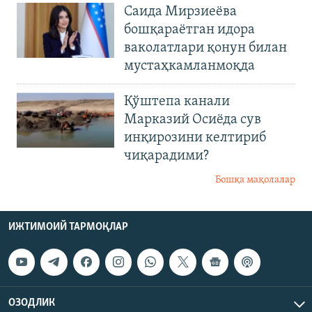
Саида Мирзиеёва
бошқараётган идора
ваколатлари қонун билан
мустаҳкамланмоқда
Қўштепа канали
Марказий Осиёда сув
инқирозини келтириб
чиқарадими?
Бошқа мақолалар
ИЖТИМОИЙ ТАРМОҚЛАР
ОЗОДЛИК