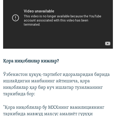
Қора ниқоблилар кимлар?
Ўзбекистон ҳуқуқ-тартибот идораларидан бирида
ишлайдиган манбанинг айтишича, қора
ниқоблилар ҳар бир куч ишлатар тузилманинг
таркибида бор:
"Қора ниқоблилар бу МХХнинг вамилициянинг
таркибида мавжуд махсус амалиёт гуруҳи