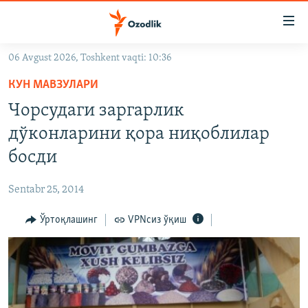
Линклар
Бош
мавзуларга
06 Avgust 2026, Toshkent vaqti: 10:36
ўтинг
OZODLIK SURISHTIRUVLARI
Асосий
КУН МАВЗУЛАРИ
OZODVIDEO
навигацияга
Чорсудаги заргарлик
ўтинг
OZODARXIV
дўконларини қора ниқоблилар
Қидиришга
ўтинг
босди
На русском
Sentabr 25, 2014
ИЖТИМОИЙ ТАРМОҚЛАР
Ўртоқлашинг
VPNсиз ўқиш
Озодлик бошқа тилларда