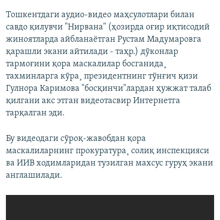
Тошкентдаги аудио-видео маҳсулотлари билан
савдо қилувчи "Нирвана" (ҳозирда оғир иқтисодий
жиноятларда айбланаëтган Рустам Мадумаровга
қарашли экани айтилади - таҳр.) дўконлар
тармоғини қора маскалилар босганида¸
тахминларга кўра¸ президентнинг тўнғич қизи
Гулнора Каримова "босқинчи"лардан ҳужжат талаб
қилгани акс этган видеотасвир Интернетга
тарқалган эди.
Бу видеодаги сўроқ-жавобдан қора
маскалиларнинг прокуратура¸ солиқ инспекцияси
ва ИИВ ходимларидан тузилган махсус гуруҳ экани
англашилади.