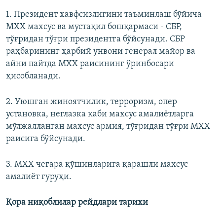
1. Президент хавфсизлигини таъминлаш бўйича
МХХ махсус ва мустақил бошқармаси - СБР,
тўғридан тўғри президентга бўйсунади. СБР
раҳбарининг ҳарбий унвони генерал майор ва
айни пайтда МХХ раисининг ўринбосари
ҳисобланади.
2. Уюшган жиноятчилик, терроризм, опер
установка, неглазка каби махсус амалиётларга
мўлжалланган махсус армия, тўғридан тўғри МХХ
раисига бўйсунади.
3. МХХ чегара қўшинларига қарашли махсус
амалиёт гуруҳи.
Қора ниқоблилар рейдлари тарихи