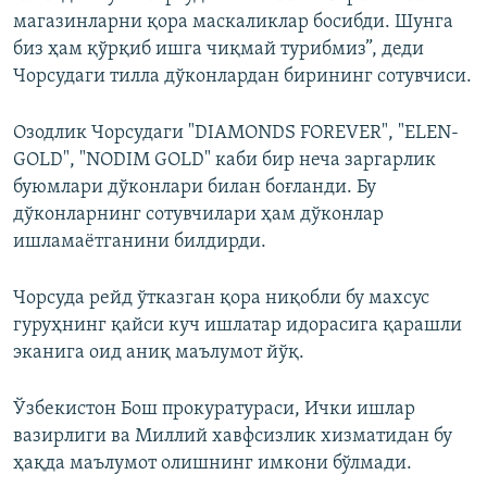
магазинларни қора маскаликлар босибди. Шунга
биз ҳам қўрқиб ишга чиқмай турибмиз”, деди
Чорсудаги тилла дўконлардан бирининг сотувчиси.
Озодлик Чорсудаги "DIAMONDS FOREVER", "ELEN-
GOLD", "NODIM GOLD" каби бир неча заргарлик
буюмлари дўконлари билан боғланди. Бу
дўконларнинг сотувчилари ҳам дўконлар
ишламаётганини билдирди.
Чорсуда рейд ўтказган қора ниқобли бу махсус
гуруҳнинг қайси куч ишлатар идорасига қарашли
эканига оид аниқ маълумот йўқ.
Ўзбекистон Бош прокуратураси, Ички ишлар
вазирлиги ва Миллий хавфсизлик хизматидан бу
ҳақда маълумот олишнинг имкони бўлмади.