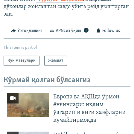
дўконлар жойлашган савдо уйига рейд уюштирган
эди.
Ўртоқлашинг
VPNсиз ўқиш
Follow us
This item is part of
Кун мавзулари
Жамият
Кўрмай қолган бўлсангиз
Европа ва АҚШда ўрмон
ёнғинлари: иқлим
ўзгариши янги хавфларни
кучайтирмоқда