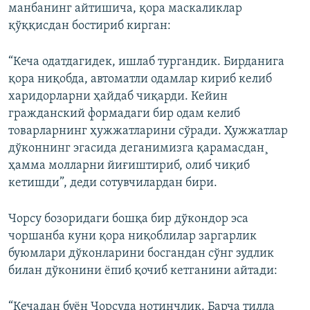
манбанинг айтишича, қора маскаликлар
қўққисдан бостириб кирган:
“Кеча одатдагидек, ишлаб тургандик. Бирданига
қора ниқобда, автоматли одамлар кириб келиб
харидорларни ҳайдаб чиқарди. Кейин
гражданский формадаги бир одам келиб
товарларнинг ҳужжатларини сўради. Ҳужжатлар
дўконнинг эгасида деганимизга қарамасдан¸
ҳамма молларни йиғиштириб, олиб чиқиб
кетишди”, деди сотувчилардан бири.
Чорсу бозоридаги бошқа бир дўкондор эса
чоршанба куни қора ниқоблилар заргарлик
буюмлари дўконларини босгандан сўнг зудлик
билан дўконини ёпиб қочиб кетганини айтади:
“Кечадан буён Чорсуда нотинчлик. Барча тилла