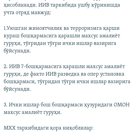
ҳисобланади. ИИВ таркибида ушбу кўринишда
учта отряд мавжуд:
1.Уюшган жиноятчилик ва терроризмга қарши
кураш бошқармасига қарашли махсус амалиёт
гуруҳи, тўғридан тўғри ички ишлар вазирига
бўйсунади.
2. ИИВ 7-бошқармасига қарашли махсус амалиёт
гуруҳи, де факто ИИВ разведка ва опер установка
бошқармаси, тўғридан тўғри ички ишлар вазирига
бўйсунади.
3. Ички ишлар бош бошқармаси ҳузуридаги ОМОН
махсус амалиёт гуруҳи.
МХХ таркибидаги қора ниқоблилар: