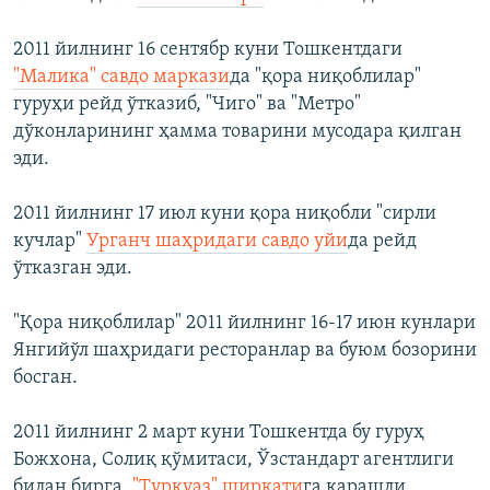
2011 йилнинг 16 сентябр куни Тошкентдаги
"Малика" савдо маркази
да "қора ниқоблилар"
гуруҳи рейд ўтказиб, "Чиго" ва "Метро"
дўконларининг ҳамма товарини мусодара қилган
эди.
2011 йилнинг 17 июл куни қора ниқобли "сирли
кучлар"
Урганч шаҳридаги савдо уйи
да рейд
ўтказган эди.
"Қора ниқоблилар" 2011 йилнинг 16-17 июн кунлари
Янгийўл шаҳридаги ресторанлар ва буюм бозорини
босган.
2011 йилнинг 2 март куни Тошкентда бу гуруҳ
Божхона, Солиқ қўмитаси, Ўзстандарт агентлиги
билан бирга,
"Туркуаз" ширкати
га қарашли