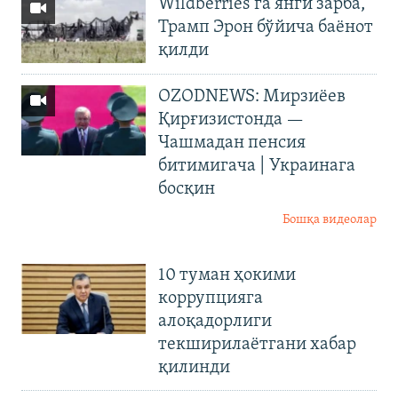
Wildberries’га янги зарба,
Трамп Эрон бўйича баёнот
қилди
OZODNEWS: Мирзиёев
Қирғизистонда —
Чашмадан пенсия
битимигача | Украинага
босқин
Бошқа видеолар
10 туман ҳокими
коррупцияга
алоқадорлиги
текширилаётгани хабар
қилинди