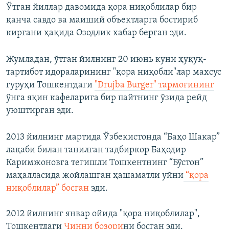
Ўтган йиллар давомида қора ниқоблилар бир
қанча савдо ва маиший объектларга бостириб
киргани ҳақида Озодлик хабар берган эди.
Жумладан, ўтган йилнинг 20 июнь куни ҳуқуқ-
тартибот идораларининг "қора ниқобли"лар махсус
гуруҳи Тошкентдаги
"Drujba Burger" тармоғининг
ўнга яқин кафеларига бир пайтнинг ўзида рейд
уюштирган эди.
2013 йилнинг мартида Ўзбекистонда “Баҳо Шакар”
лақаби билан танилган тадбиркор Баҳодир
Каримжоновга тегишли Тошкентнинг “Бўстон”
маҳалласида жойлашган ҳашаматли уйни
“қора
ниқоблилар” босган
эди.
2012 йилнинг январ ойида "қора ниқоблилар",
Тошкентдаги
Чинни бозори
ни босган эди.