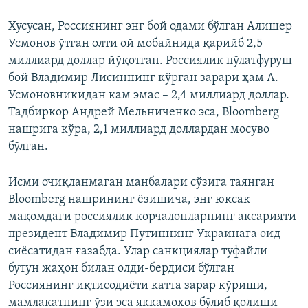
Хусусан, Россиянинг энг бой одами бўлган Алишер
Усмонов ўтган олти ой мобайнида қарийб 2,5
миллиард доллар йўқотган. Россиялик пўлатфуруш
бой Владимир Лисиннинг кўрган зарари ҳам А.
Усмоновникидан кам эмас – 2,4 миллиард доллар.
Тадбиркор Андрей Мельниченко эса, Bloomberg
нашрига кўра, 2,1 миллиард доллардан мосуво
бўлган.
Исми очиқланмаган манбалари сўзига таянган
Bloomberg нашрининг ёзишича, энг юксак
мақомдаги россиялик корчалонларнинг аксарияти
президент Владимир Путиннинг Украинага оид
сиёсатидан ғазабда. Улар санкциялар туфайли
бутун жаҳон билан олди-бердиси бўлган
Россиянинг иқтисодиёти катта зарар кўриши,
мамлакатнинг ўзи эса яккамохов бўлиб қолиши