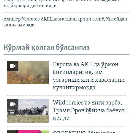
Алишер Усмонов учинчи бор Россиянинг энг бадавлат
тадбиркори деб топилди
Алишер Усмонов АҚШдаги акцияларини сотиб, Хитойдан
акция олмоқда
Кўрмай қолган бўлсангиз
Европа ва АҚШда ўрмон
ёнғинлари: иқлим
ўзгариши янги хавфларни
кучайтирмоқда
Wildberries’га янги зарба,
Трамп Эрон бўйича баёнот
қилди