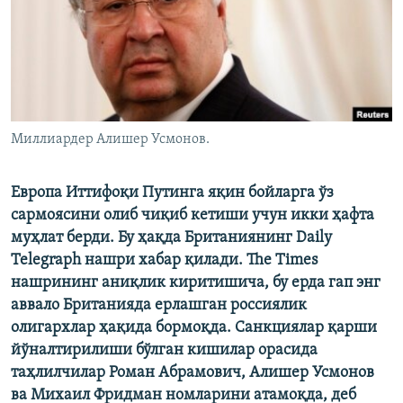
Миллиардер Алишер Усмонов.
Европа Иттифоқи Путинга яқин бойларга ўз
сармоясини олиб чиқиб кетиши учун икки ҳафта
муҳлат берди. Бу ҳақда Британиянинг Daily
Telegraph нашри хабар қилади. The Times
нашрининг аниқлик киритишича, бу ерда гап энг
аввало Британияда ерлашган россиялик
олигархлар ҳақида бормоқда. Санкциялар қарши
йўналтирилиши бўлган кишилар орасида
таҳлилчилар Роман Абрамович, Алишер Усмонов
ва Михаил Фридман номларини атамоқда, деб