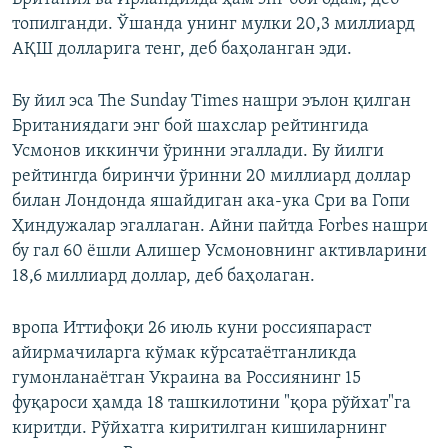
топилганди. Ўшанда унинг мулки 20,3 миллиард
АҚШ долларига тенг, деб баҳоланган эди.
Бу йил эcа The Sunday Times нашри эълон қилган
Британиядаги энг бой шахслар рейтингида
Усмонов иккинчи ўринни эгаллади. Бу йилги
рейтингда биринчи ўринни 20 миллиард доллар
билан Лондонда яшайдиган ака-ука Сри ва Гопи
Ҳиндужалар эгаллаган. Айни пайтда Forbes нашри
бу гал 60 ёшли Алишер Усмоновнинг активларини
18,6 миллиард доллар, деб баҳолаган.
вропа Иттифоқи 26 июль куни россияпараст
айирмачиларга кўмак кўрсатаётганликда
гумонланаётган Украина ва Россиянинг 15
фуқароси ҳамда 18 ташкилотини "қора рўйхат"га
киритди. Рўйхатга киритилган кишиларнинг