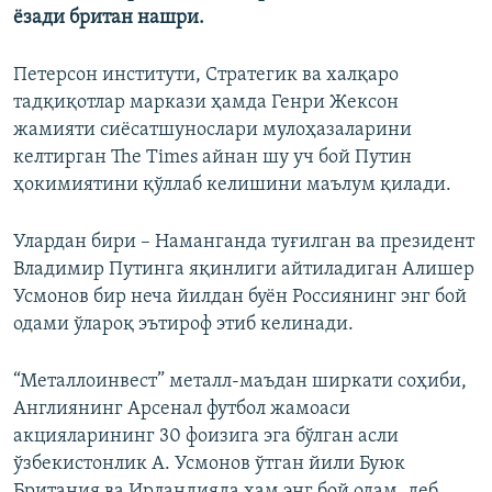
ёзади британ нашри.
Петерсон институти, Стратегик ва халқаро
тадқиқотлар маркази ҳамда Генри Жексон
жамияти сиёсатшунослари мулоҳазаларини
келтирган The Times айнан шу уч бой Путин
ҳокимиятини қўллаб келишини маълум қилади.
Улардан бири – Наманганда туғилган ва президент
Владимир Путинга яқинлиги айтиладиган Алишер
Усмонов бир неча йилдан буён Россиянинг энг бой
одами ўлароқ эътироф этиб келинади.
“Металлоинвест” металл-маъдан ширкати соҳиби,
Англиянинг Арсенал футбол жамоаси
акцияларининг 30 фоизига эга бўлган асли
ўзбекистонлик А. Усмонов ўтган йили Буюк
Британия ва Ирландияда ҳам энг бой одам, деб