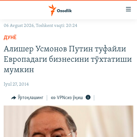
Линклар
Бош
мавзуларга
06 Avgust 2026, Toshkent vaqti: 20:24
ўтинг
OZODLIK SURISHTIRUVLARI
Асосий
ДУНË
OZODVIDEO
навигацияга
Алишер Усмонов Путин туфайли
ўтинг
OZODARXIV
Европадаги бизнесини тўхтатиши
Қидиришга
ўтинг
мумкин
На русском
Iyul 27, 2014
ИЖТИМОИЙ ТАРМОҚЛАР
Ўртоқлашинг
VPNсиз ўқиш
Озодлик бошқа тилларда