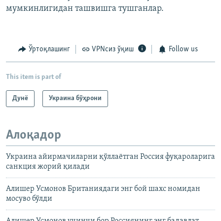
мумкинлигидан ташвишга тушганлар.
Ўртоқлашинг
VPNсиз ўқиш
Follow us
This item is part of
Дунë
Украина бўҳрони
Алоқадор
Украина айирмачиларни қўллаëтган Россия фуқароларига
санкция жорий қилади
Алишер Усмонов Британиядаги энг бой шахс номидан
мосуво бўлди