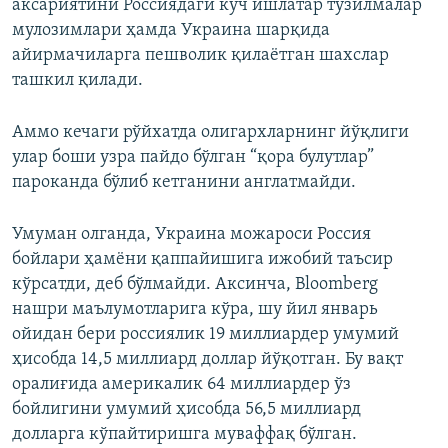
аксариятини Россиядаги куч ишлатар тузилмалар
мулозимлари ҳамда Украина шарқида
айирмачиларга пешволик қилаётган шахслар
ташкил қилади.
Аммо кечаги рўйхатда олигархларнинг йўқлиги
улар боши узра пайдо бўлган “қора булутлар”
пароканда бўлиб кетганини англатмайди.
Умуман олганда, Украина можароси Россия
бойлари ҳамёни қаппайишига ижобий таъсир
кўрсатди, деб бўлмайди. Аксинча, Bloomberg
нашри маълумотларига кўра, шу йил январь
ойидан бери россиялик 19 миллиардер умумий
ҳисобда 14,5 миллиард доллар йўқотган. Бу вақт
оралиғида америкалик 64 миллиардер ўз
бойлигини умумий ҳисобда 56,5 миллиард
долларга кўпайтиришга муваффақ бўлган.