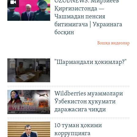
OZODNEWS: Мирзиёев
Қирғизистонда —
Чашмадан пенсия
битимигача | Украинага
босқин
Бошқа видеолар
"Шармандали ҳокимлар?"
Wildberries муаммолари
Ўзбекистон ҳукумати
даражасига чиқди
10 туман ҳокими
коррупцияга