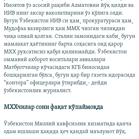
Иноятов ўз асосий рақиби Алматовни йўқ қилди ва
ИИВ нинг аксар ваколатларини ўз қўлига олди.
Бугун Ўзбекистон ИИВ си ҳам¸ прокуратураси ҳам¸
Мудофаа вазирлиги ҳам ММХ чизган чизиқдан
чиқа олмай қолган. Сталин замонидаги каби¸ бугун
мамлакат ҳаëтининг барча соҳасига оид қарор
МХХ рухсатисиз қабул қилинмайди. Ўзбекистон
оммавий ахборот воситалари авваллари
Матбуотчилар кўчасидаги КГБ биносидан
бошқарилган бўлса¸ бугун ҳар бир газета идорасида
“контора” офицерлари ўтирибди¸- дейди
ўзбекистонлик журналист.
МХХчилар сони фақат кўпаймоқда
Ўзбекистон Миллий хавфсизлик хизматида қанча
одам ишлаши ҳақида ҳеч қандай маълумот йўқ.