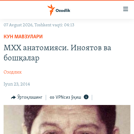
Линклар
Бош
мавзуларга
07 Avgust 2026, Toshkent vaqti: 04:13
ўтинг
OZODLIK SURISHTIRUVLARI
Асосий
КУН МАВЗУЛАРИ
OZODVIDEO
навигацияга
МХХ анатомияси. Иноятов ва
ўтинг
OZODARXIV
бошқалар
Қидиришга
ўтинг
На русском
Озодлик
Iyun 23, 2014
ИЖТИМОИЙ ТАРМОҚЛАР
Ўртоқлашинг
VPNсиз ўқиш
Озодлик бошқа тилларда