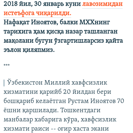
2018 йил, 30 январь куни
лавозимидан
истеъфога чиқарилди.
Нафақат Иноятов, балки МХХнинг
тарихига ҳам қисқа назар ташланган
мақолани бугун ўзгартишларсиз қайта
эълон қиляпмиз.
***
Ўзбекистон Миллий хавфсизлик
хизматини қарийб 20 йилдан бери
бошқариб келаётган Рустам Иноятов 70
ёшни қаршилади. Тошкентдаги
манбалар хабарига кўра, хавфсизлик
хизмати раиси -- оғир хаста экани