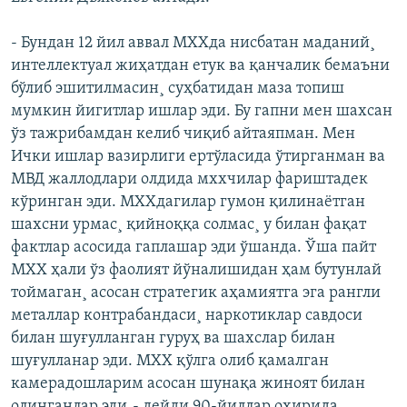
- Бундан 12 йил аввал МХХда нисбатан маданий¸
интеллектуал жиҳатдан етук ва қанчалик бемаъни
бўлиб эшитилмасин¸ суҳбатидан маза топиш
мумкин йигитлар ишлар эди. Бу гапни мен шахсан
ўз тажрибамдан келиб чиқиб айтаяпман. Мен
Ички ишлар вазирлиги ертўласида ўтирганман ва
МВД жаллодлари олдида мххчилар фариштадек
кўринган эди. МХХдагилар гумон қилинаëтган
шахсни урмас¸ қийноққа солмас¸ у билан фақат
фактлар асосида гаплашар эди ўшанда. Ўша пайт
МХХ ҳали ўз фаолият йўналишидан ҳам бутунлай
тоймаган¸ асосан стратегик аҳамиятга эга рангли
металлар контрабандаси¸ наркотиклар савдоси
билан шуғулланган гуруҳ ва шахслар билан
шуғулланар эди. МХХ қўлга олиб қамалган
камерадошларим асосан шунақа жиноят билан
олинганлар эди¸- дейди 90-йиллар охирида