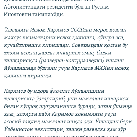
Афғонистондаги резиденти бўлган Рустам
Иноятовни тайинлайди.
“Аввалига Ислом Каримов СССРдан мерос қолган
махсус хизматларни ислоҳ қилишга¸ сўнгра эса¸
кучайтиришга киришади. Советлардан қолган бу
тизим асосан давлат ичкариси эмас¸ балки
ташқарисида (разведка-контрразведка) ишлаш
йўналишида бўлгани учун Каримов МХХни ислоҳ
қилишга киришди.
Каримов бу идора фаолият йўналишини
тескарисига ўзгартириб¸ уни мамлакат ичкариси
билан кўпроқ шуғулланишга буради¸ зотан ўшанда
ҳам¸ ҳозирги каби Каримов ҳокимияти учун
асосий таҳдид мамлакат ичида эди. Ўшандан бери
Ўзбекистон чекистлари¸ ташқи разведка ҳам зўр