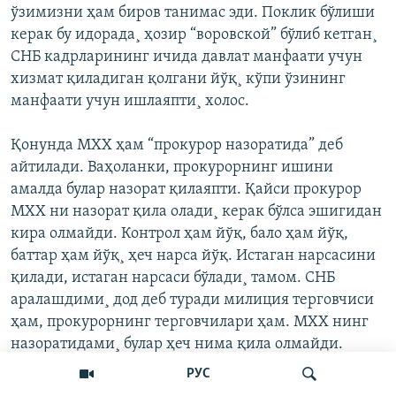
ўзимизни ҳам биров танимас эди. Поклик бўлиши
керак бу идорада¸ ҳозир “воровской” бўлиб кетган¸
СНБ кадрларининг ичида давлат манфаати учун
хизмат қиладиган қолгани йўқ¸ кўпи ўзининг
манфаати учун ишлаяпти¸ холос.
Қонунда МХХ ҳам “прокурор назоратида” деб
айтилади. Ваҳоланки, прокурорнинг ишини
амалда булар назорат қилаяпти. Қайси прокурор
МХХ ни назорат қила олади¸ керак бўлса эшигидан
кира олмайди. Контрол ҳам йўқ, бало ҳам йўқ,
баттар ҳам йўқ¸ ҳеч нарса йўқ. Истаган нарсасини
қилади, истаган нарсаси бўлади¸ тамом. СНБ
аралашдими¸ дод деб туради милиция терговчиси
ҳам, прокурорнинг терговчилари ҳам. МХХ нинг
назоратидами¸ булар ҳеч нима қила олмайди.
Қўлга олинган одам¸ айби борми¸ йўқми¸ муқаррар
РУС
жазо олиши керак, ўтириши керак¸- дейди СССР