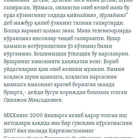
олмайман” десам, “Дейсан. Мен нима десам, шуни
гапирасан. Бўлмаса, оилангни олиб келиб мана бу
ерда кўзингнинг олдида қийнаймиз¸ зўрлаймиз”
деб мажбур қилиб ўзининг гапини гапиртирди.
Бошқа вариант қолмас экан. Мана телевизорларда
кўраяпмиз инсонлар чиқиб гапираяпти. Булар
ҳаммаси нотўғрилигини ўз кўзимиз билан
кўрганмиз. Бошимиздан ўтказдик бу нарсаларни.
Буларнинг имконияти ҳақиқатан кенг. Бориб
уйдагиларни ҳам олиб келиши мумкин. Кимни
хоҳласа шуни қамашга, хоҳлаган нарсасини
қилишга имконият яратиб берилган эканда
буларга¸- дейди бугун хориждан бошпана топган
Одилжон Мақсадалиев.
МХХнинг 2000 йилларга келиб қарор топган иш
методлари ҳақида яна бир гувоҳлик кўрсатмасини
2007 йил июлида Қирғизистоннинг