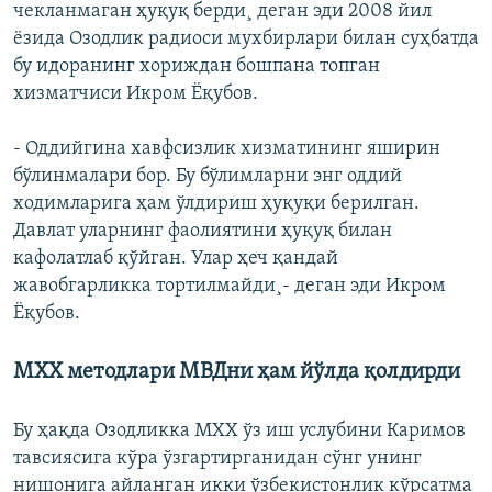
чекланмаган ҳуқуқ берди¸ деган эди 2008 йил
ëзида Озодлик радиоси мухбирлари билан суҳбатда
бу идоранинг хориждан бошпана топган
хизматчиси Икром Ëқубов.
- Оддийгина хавфсизлик хизматининг яширин
бўлинмалари бор. Бу бўлимларни энг оддий
ходимларига ҳам ўлдириш ҳуқуқи берилган.
Давлат уларнинг фаолиятини ҳуқуқ билан
кафолатлаб қўйган. Улар ҳеч қандай
жавобгарликка тортилмайди¸- деган эди Икром
Ëқубов.
МХХ методлари МВДни ҳам йўлда қолдирди
Бу ҳақда Озодликка МХХ ўз иш услубини Каримов
тавсиясига кўра ўзгартирганидан сўнг унинг
нишонига айланган икки ўзбекистонлик кўрсатма