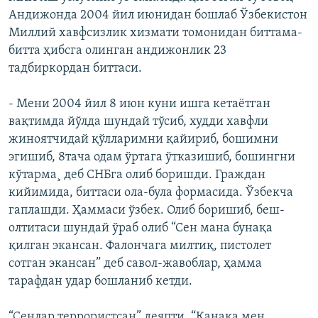
Андижонда 2004 йил июнидан бошлаб Ўзбекистон
Миллий хавфсизлик хизмати томонидан биттама-
битта ҳибсга олинган андижонлик 23
тадбиркордан биттаси.
- Мени 2004 йил 8 июн куни ишга кетаëтган
вақтимда йўлда шундай тўсиб, худди хавфли
жиноятчидай қўлларимни қайириб, бошимни
эгишиб, 8тача одам ўртага ўтказишиб, бошингни
кўтарма¸ деб СНБга олиб боришди. Граждан
кийимида, биттаси ола-була формасида. Ўзбекча
гаплашди. Ҳаммаси ўзбек. Олиб боришиб, беш-
олтитаси шундай ўраб олиб “Сен мана бунақа
қилган экансан. Фалончага милтиқ, пистолет
сотган экансан” деб савол-жавоблар, ҳамма
тарафдан удар бошланиб кетди.
“Сенлар террористсан” деяпти. “Қанақа мен