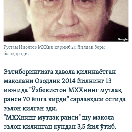
Рустам Иноятов МХХни қарийб 20 йилдан бери
бошқаради.
Эътиборингизга ҳавола қилинаётган
мақолани Озодлик 2014 йилнинг 13
июнида "Ўзбекистон МХХнинг мутлақ
раиси 70 ёшга кирди" сарлавҳаси остида
эълон қилган эди.
"МХХнинг мутлақ раиси" шу мақола
эълон қилинган кундан 3,5 йил ўтиб,