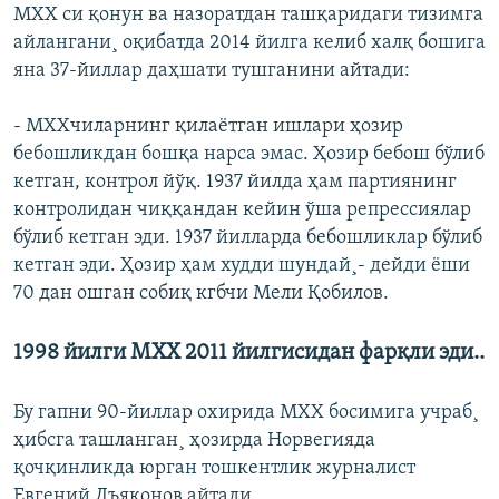
МХХ си қонун ва назоратдан ташқаридаги тизимга
айлангани¸ оқибатда 2014 йилга келиб халқ бошига
яна 37-йиллар даҳшати тушганини айтади:
- MXXчиларнинг қилаëтган ишлари ҳозир
бебошликдан бошқа нарса эмас. Ҳозир бебош бўлиб
кетган, контрол йўқ. 1937 йилда ҳам партиянинг
контролидан чиққандан кейин ўша репрессиялар
бўлиб кетган эди. 1937 йилларда бебошликлар бўлиб
кетган эди. Ҳозир ҳам худди шундай¸- дейди ëши
70 дан ошган собиқ кгбчи Мели Қобилов.
1998 йилги МХХ 2011 йилгисидан фарқли эди..
Бу гапни 90-йиллар охирида МХХ босимига учраб¸
ҳибсга ташланган¸ ҳозирда Норвегияда
қочқинликда юрган тошкентлик журналист
Евгений Дъяконов айтади.