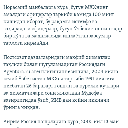
Норасмий манбаларга кўра¸ бугун МХХнинг
амалдаги офицерлар таркиби камида 100 минг
кишидан иборат¸ бу рақамга истеъфо ва
заҳирадаги офицерлар¸ бугун Ўзбекистоннинг ҳар
бир кўча ва маҳалласида ишлаëтган жосуслар
тармоғи кирмайди.
Постсовет давлатларидаги махфий хизматлар
таҳлили билан шуғулланадиган Россиядаги
Agentura.ru агентлигининг ëзишича¸ 2004 йилга
келиб Ўзбекистон МХХси таркиби 1991 йилгига
нисбатан 26 бараварга ошган ва қуролли кучлари
ва хизматчилари сони жиҳатдан Мудофаа
вазирлигидан ўзиб¸ ИИВ дан кейин иккинчи
ўринга чиққан.
Айрим Россия нашрларига кўра¸ 2005 йил 13 май