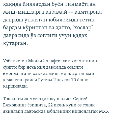
ҳақида йиллардан буён тинмаётган
миш-мишларга қарамай -- камтарона
даврада ўтказган юбилейида тетик,
бардам кўринган ва ҳатто, "хослар"
даврасида ўз соғлиги учун қадаҳ
кўтарган.
Ўзбекистон Миллий хавфсизлик хизматининг
сўнгги бир неча йил давомида соғлиги
ёмонлашгани ҳақида миш-мишлар тинмай
келаётган раиси Рустам Иноятов 70 ёшни
қаршилади.
Тошкентлик мустақил журналист Сергей
Ежковнинг ёзишича, 22 июнь куни оз сонли
яқинлари даврасида юбилейини нишонлаган МХХ