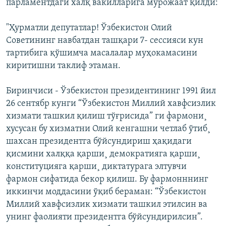
парламентдаги халқ вакилларига мурожаат қилди:
"Ҳурматли депутатлар! Ўзбекистон Олий
Советининг навбатдан ташқари 7- сессияси кун
тартибига қўшимча масалалар муҳокамасини
киритишни таклиф этаман.
Биринчиси - Ўзбекистон президентининг 1991 йил
26 сентябр кунги “Ўзбекистон Миллий хавфсизлик
хизмати ташкил қилиш тўғрисида” ги фармони¸
хусусан бу хизматни Олий кенгашни четлаб ўтиб¸
шахсан президентга бўйсундириш ҳақидаги
қисмини халққа қарши¸ демократияга қарши¸
конституцияга қарши¸ диктатурага элтувчи
фармон сифатида бекор қилиш. Бу фармонннинг
иккинчи моддасини ўқиб бераман: “Ўзбекистон
Миллий хавфсизлик хизмати ташкил этилсин ва
унинг фаолияти президентга бўйсундирилсин”.