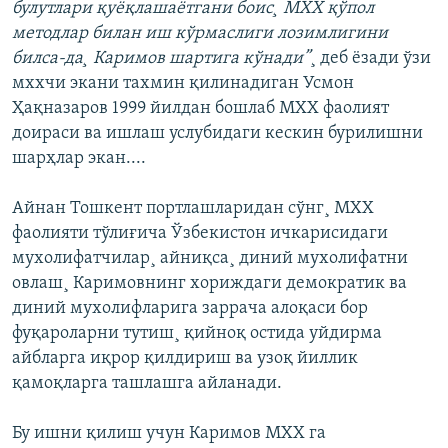
булутлари қуëқлашаëтгани боис¸ МХХ қўпол
методлар билан иш кўрмаслиги лозимлигини
билса-да¸ Каримов шартига кўнади”
¸ деб ëзади ўзи
мххчи экани тахмин қилинадиган Усмон
Ҳақназаров 1999 йилдан бошлаб МХХ фаолият
доираси ва ишлаш услубидаги кескин бурилишни
шарҳлар экан....
Айнан Тошкент портлашларидан сўнг¸ МХХ
фаолияти тўлиғича Ўзбекистон ичкарисидаги
мухолифатчилар¸ айниқса¸ диний мухолифатни
овлаш¸ Каримовнинг хориждаги демократик ва
диний мухолифларига заррача алоқаси бор
фуқароларни тутиш¸ қийноқ остида уйдирма
айбларга иқрор қилдириш ва узоқ йиллик
қамоқларга ташлашга айланади.
Бу ишни қилиш учун Каримов МХХ га