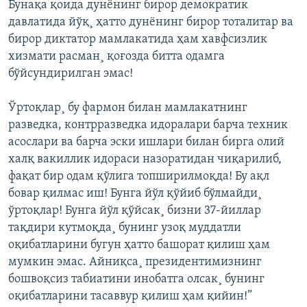
Бунақа қоида дунëнинг бирор демократик
давлатида йўқ¸ ҳатто дунëнинг бирор тоталитар ва
бирор диктатор мамлакатида ҳам хавфсизлик
хизмати расман¸ қоғозда битта одамга
бўйсундирилган эмас!
Ўртоқлар¸ бу фармон билан мамлакатнинг
разведка, контрразведка идоралари барча техник
асослари ва барча эски ишлари билан бирга олий
халқ вакиллик идораси назоратидан чиқарилиб,
фақат бир одам қўлига топширилмоқда! Бу ақл
бовар қилмас иш! Бунга йўл қўйиб бўлмайди¸
ўртоқлар! Бунга йўл қўйсак¸ бизни 37-йиллар
тақдири кутмоқда¸ бунинг узоқ муддатли
оқибатларини бугун ҳатто башорат қилиш ҳам
мумкин эмас. Айниқса¸ президентимизнинг
бошвоқсиз табиатини инобатга олсак¸ бунинг
оқибатларини тасаввур қилиш ҳам қийин!”