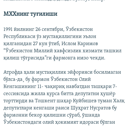
МХХнинг туғилиши
1991 йилнинг 26 сентябри, Ўзбекистон
Республикаси ўз мустақиллигини эълон
қилганидан 27 кун ўтиб, Ислом Каримов
“Ўзбекистон Миллий хавфсизлик хизмати ташкил
қилиш тўғрисида”ги фармонга имзо чекди.
Атрофда ҳали мустақиллик эйфорияси босилмаган
бўлса-да¸ бу фармон Ўзбекистон Олий
Кенгашининг 11- чақириқ навбатдан ташқари 7-
сессиясида жилла қурса битта депутатни ҳушëр
торттирди ва Тошкент шаҳар Куйбишев туман Халқ
депутатлари кенгаши раиси Шуҳрат Нусратов бу
фармонни бекор қилишни сўраб, ўшанда
Ўзбекистондаги олий ҳокимият идораси бўлган