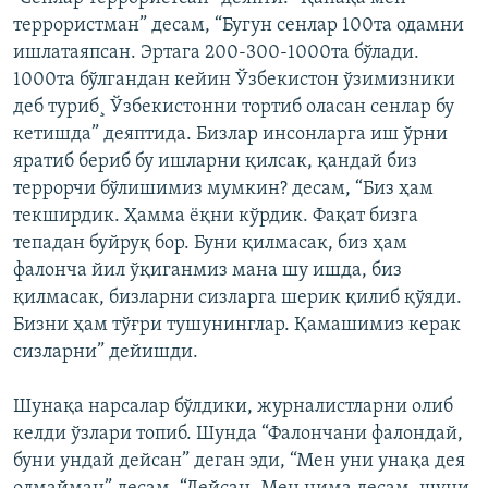
террористман” десам, “Бугун сенлар 100та одамни
ишлатаяпсан. Эртага 200-300-1000та бўлади.
1000та бўлгандан кейин Ўзбекистон ўзимизники
деб туриб¸ Ўзбекистонни тортиб оласан сенлар бу
кетишда” деяптида. Бизлар инсонларга иш ўрни
яратиб бериб бу ишларни қилсак, қандай биз
террорчи бўлишимиз мумкин? десам, “Биз ҳам
текширдик. Ҳамма ëқни кўрдик. Фақат бизга
тепадан буйруқ бор. Буни қилмасак, биз ҳам
фалонча йил ўқиганмиз мана шу ишда, биз
қилмасак, бизларни сизларга шерик қилиб қўяди.
Бизни ҳам тўғри тушунинглар. Қамашимиз керак
сизларни” дейишди.
Шунақа нарсалар бўлдики, журналистларни олиб
келди ўзлари топиб. Шунда “Фалончани фалондай,
буни ундай дейсан” деган эди, “Мен уни унақа дея