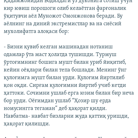
Қадамжойидан Водилдаги ўз дўконига сотиш учун
кир ювиш порошоги олиб келаëтган фарғоналик
ўқитувчи аëл Муножот Омонжонова беради. Бу
аëлнинг на диний экстремистлар ва на сиëсий
мухолифатга алоқаси бор:
- Бизни қувиб келган машинадан нотаниш
одамлар ўта маст ҳолатда тушишди. Турмуш
ўртоғимнинг бошига мушт билан уриб йиқитиб,
кейин оëқлари билан тепа бошлади. Менинг ўнг
қулоғимга мушт билан урди. Қулоғим йиртилиб
қон оқди. Сирғам қулоғимни йиртиб учиб кетди
ҳаттоки. Сочимни ушлаб ерга юзим билан бир неча
бор урди. Оëғимдан ушлаб “Ҳозир шу ерда
номусингга тегаман” деб ҳақорат қилди.
Навбатма- навбат бизларни жуда қаттиқ уришди,
ҳақорат қилишди.