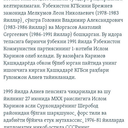
келтирилмаган. Ўзбекистон КГБсини Брежнев
замонида Мелкумов Леон Николаевич (1978-1983
йиллар)¸ сўнгра Головин Владимир Александрович
(1983-1986 йиллар) ва Моргасов Анатолий
Сергеевич (1986-1991 йиллар) бошқарган. Бу идора
тепасига биринчи ўзбекни 1991 йилда Ўзбекистон
Коммунистик партиясининг 1-котиби Ислом
Каримов олиб келади. Бу вазифага Каримов
Қашқадарëда обком бўлиб юрган пайтида унинг
ишончига кирган Қашқадарë КГБси раҳбари
Ғуломжон Алиев тайинланади.
1995 йилда Алиев пенсияга чиқарилади ва шу
йилнинг 27 июнида МХХ раислигига Ислом
Каримов асли Сурхондарëнинг Шеробод
районидан бўлган шарқшунос¸ форс тили ва
адабиëти бўйича етук мутахассис¸ 1976-81 йилларда
дипломатик ниқоб остида СССРнинг