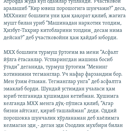
Атрофда жуда кўп одамлар тўпланди. Участковой
аралашиб “Кир ювиш порошогига шунчами?” деса,
МХХнинг бошлиғи уни ҳам ҳақорат қилиб, жағига
мушт билан уриб “Машинадан наркотик топдим,
Ҳизбут-Таҳрир китобларини топдим¸ десам нима
дейсан?” деб участковойни ҳам ҳайдаб юборди.
МХХ бошлиғи турмуш ўртоғим ва мени “Асфалт
йўлга ëтасанлар. Устларингдан машина босиб
ўтади” деганида, турмуш ўртоғим “Менинг
хотинимни тегманглар. Уч нафар фарзандим бор.
Мен ўзим ëтаман. Тегманглар унга” деб асфалтга
эмаклаб борди. Шундай устимдан учаласи ҳам
юриб тепганида ҳушимдан кетибман. Ҳушимга
келганда МХХ менга дўқ-пўписа қилиб, “Агар
бизни айтсанг, қириб ташлайман” деди. Оддий
порошокка шунчалик хўрланаман деб хаëлимга
келмаган эди¸- деган эди Озодлик мухбири билан