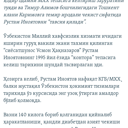
қодир одамни МХХ тепасига келтириш заруратини
туяди ва Тимур Алимов бошчилигидаги Тошкент
клани Каримовга темир иродали чекист сифатида
Рустам Иноятовни “тавсия қилади”.
Ўзбекистон Миллий хавфсизлик хизмати ичидаги
яширин гуруҳ вакили экани тахмин қилинган
“сиëсатшунос Усмон Ҳақназаров” Рустам
Иноятовнинг 1995 йил ëзида “контора” тепасига
келиш тарихини шундай тасвирлаган эди.
Ҳозирга келиб¸ Рустам Иноятов нафақат КГБ/МХХ¸
балки мустақил Ўзбекистон ҳокимият тизимлари
тарихида ўз курсисида энг узоқ ўтирган амалдор
бўлиб қолмоқда.
Вазни 140 килога бориб қолганидан қийналиб
ҳаракатланиши¸ қандли диабетдан азият чекиши