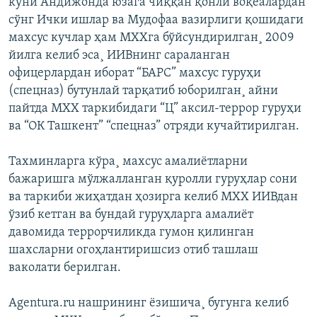
куни Андижонда юзага чиққан қонли воқеалардан
сўнг Ички ишлар ва Мудофаа вазирлиги қошидаги
махсус кучлар ҳам МХХга бўйсундирилган¸ 2009
йилга келиб эса¸ ИИВнинг сараланган
офицерлардан иборат “БАРС” махсус гуруҳи
(спецназ) бутунлай тарқатиб юборилган¸ айни
пайтда МХХ таркибидаги “Ц” аксил-террор гуруҳи
ва “ОК Ташкент” “спецназ” отряди кучайтирилган.
Тахминларга кўра¸ махсус амалиëтларни
бажаришга мўлжалланган қуролли гуруҳлар сони
ва таркиби жиҳатдан ҳозирга келиб МХХ ИИВдан
ўзиб кетган ва бундай гуруҳларга амалиëт
давомида террорчиликда гумон қилинган
шахсларни огоҳлантиришсиз отиб ташлаш
ваколати берилган.
Agentura.ru нашрининг ëзишича¸ бугунга келиб