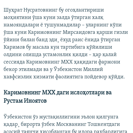
Шуҳрат Нусратовнинг бу огоҳлантириши
моҳиятини ўша куни залда ўтирган халқ
намояндалари ë тушунмадилар – уларнинг кўпи
ўша куни Каримовнинг Мирсаидовга қарши гизли
ўйини билан банд эди¸ ëхуд раис ëнида ўтирган
Каримов бу масала кун тартибига қўйилиши
олдини олишда устамонлик қилди – ҳар қалай
сессияда Каримовнинг МХХ ҳақидаги фармони
бекор этилмади ва у Ўзбекистон Миллий
хавфсизлик хизмати фаолиятига пойдевор қўйди.
Каримовнинг МХХ даги ислоҳотлари ва
Рустам Иноятов
Ўзбекистон ўз мустақиллигини эълон қилгунга
қадар¸ бирорта ўзбек Москванинг Тошкентдаги
асосий таянчи ҳисобланган бу идора раҳбарлигига