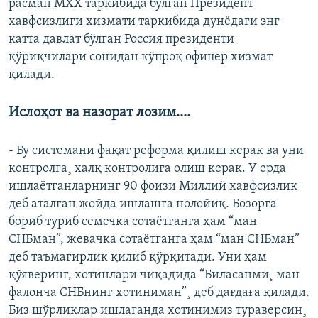
расман МХХ таркибида бўлган Президент
хавфсизлиги хизмати таркибида дунëдаги энг
катта давлат бўлган Россия президенти
қўриқчилари сонидан кўпроқ офицер хизмат
қилади.
Ислоҳот ва назорат лозим....
- Бу системани фақат реформа қилиш керак ва уни
контролга¸ халқ контролига олиш керак. У ерда
ишлаëтганларнинг 90 фоизи Миллий хавфсизлик
деб аталган жойда ишлашга нолойиқ. Бозорга
бориб туриб семечка сотаëтганга ҳам “ман
СНБман”, жевачка сотаëтганга ҳам “ман СНБман”
деб таъмагирлик қилиб қўрқитади. Уни ҳам
қўяверинг, хотинлари чиқадида “Биласанми¸ ман
фалонча СНБнинг хотиниман”¸ деб дағдаға қилади.
Биз шўрликлар ишлаганда хотинимиз тураверсин¸