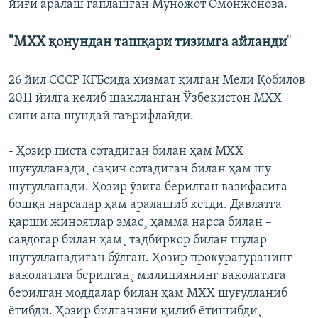
йиғи аралаш гаплашган Муножот Омонжонова.
"МХХ қонундан ташқари тизимга айланди
"
26 йил СССР КГБсида хизмат қилган Мели Қобилов
2011 йилга келиб шаклланган Ўзбекистон МХХ
сини ана шундай таърифлайди.
- Ҳозир писта сотадиган билан ҳам МХХ
шуғулланади¸ сақич сотадиган билан ҳам шу
шуғулланади. Ҳозир ўзига берилган вазифасига
бошқа нарсалар ҳам аралашиб кетди. Давлатга
қарши жиноятлар эмас¸ ҳамма нарса билан –
савдогар билан ҳам¸ тадбиркор билан шулар
шуғулланадиган бўлган. Ҳозир прокуратуранинг
ваколатига берилган¸ милициянинг ваколатига
берилган моддалар билан ҳам МХХ шуғулланиб
ëтибди. Ҳозир билганини қилиб ëтишибди¸