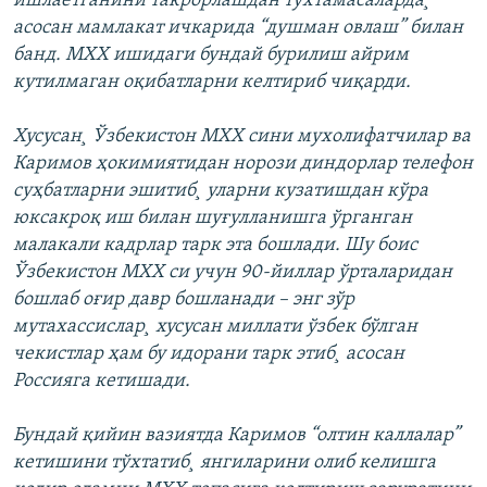
ишлаëтганини такрорлашдан тўхтамасаларда¸
асосан мамлакат ичкарида “душман овлаш” билан
банд. МХХ ишидаги бундай бурилиш айрим
кутилмаган оқибатларни келтириб чиқарди.
Хусусан¸ Ўзбекистон МХХ сини мухолифатчилар ва
Каримов ҳокимиятидан норози диндорлар телефон
суҳбатларни эшитиб¸ уларни кузатишдан кўра
юксакроқ иш билан шуғулланишга ўрганган
малакали кадрлар тарк эта бошлади. Шу боис
Ўзбекистон МХХ си учун 90-йиллар ўрталаридан
бошлаб оғир давр бошланади – энг зўр
мутахассислар¸ хусусан миллати ўзбек бўлган
чекистлар ҳам бу идорани тарк этиб¸ асосан
Россияга кетишади.
Бундай қийин вазиятда Каримов “олтин каллалар”
кетишини тўхтатиб¸ янгиларини олиб келишга