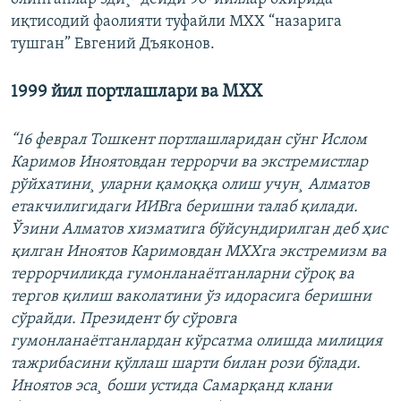
иқтисодий фаолияти туфайли МХХ “назарига
тушган” Евгений Дъяконов.
1999 йил портлашлари ва МХХ
“16 феврал Тошкент портлашларидан сўнг Ислом
Каримов Иноятовдан террорчи ва экстремистлар
рўйхатини¸ уларни қамоққа олиш учун¸ Алматов
етакчилигидаги ИИВга беришни талаб қилади.
Ўзини Алматов хизматига бўйсундирилган деб ҳис
қилган Иноятов Каримовдан МХХга экстремизм ва
террорчиликда гумонланаëтганларни сўроқ ва
тергов қилиш ваколатини ўз идорасига беришни
сўрайди. Президент бу сўровга
гумонланаëтганлардан кўрсатма олишда милиция
тажрибасини қўллаш шарти билан рози бўлади.
Иноятов эса¸ боши устида Самарқанд клани