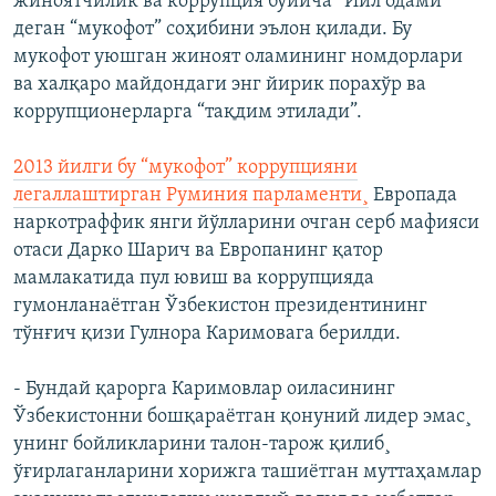
жиноятчилик ва коррупция бўйича “Йил одами”
деган “мукофот” соҳибини эълон қилади. Бу
мукофот уюшган жиноят оламининг номдорлари
ва халқаро майдондаги энг йирик порахўр ва
коррупционерларга “тақдим этилади”.
2013 йилги бу “мукофот” коррупцияни
легаллаштирган Руминия парламенти¸
Европада
наркотраффик янги йўлларини очган серб мафияси
отаси Дарко Шарич ва Европанинг қатор
мамлакатида пул ювиш ва коррупцияда
гумонланаëтган Ўзбекистон президентининг
тўнғич қизи Гулнора Каримовага берилди.
- Бундай қарорга Каримовлар оиласининг
Ўзбекистонни бошқараëтган қонуний лидер эмас¸
унинг бойликларини талон-тарож қилиб¸
ўғирлаганларини хорижга ташиëтган муттаҳамлар