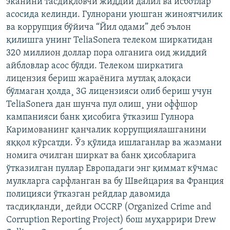
эканини тасдиқловчи жиддий далил ва исботлар
асосида келинди. Гулнорани уюшган жиноятчилик
ва коррупция бўйича “Йил одами” деб эълон
қилишга унинг TeliaSonera телеком ширкатидан
320 миллион доллар пора олганига оид жиддий
айбловлар асос бўлди. Телеком ширкатига
лицензия бериш жараëнига мутлақ алоқаси
бўлмаган ҳолда¸ 3G лицензияси олиб бериш учун
TeliaSonera дан шунча пул олиш¸ уни оффшор
кампанияси банк ҳисобига ўтказиш Гулнора
Каримованинг қанчалик коррупциялашганини
яққол кўрсатди. Ўз қўлида ишлаганлар ва жазмани
номига очилган ширкат ва банк ҳисобларига
ўтказилган пуллар Европадаги энг қиммат кўчмас
мулкларга сарфланган ва бу Швейцария ва Франция
полицияси ўтказган рейдлар давомида
тасдиқланди¸ дейди OCCRP (Organized Crime and
Corruption Reporting Project) бош муҳаррири Drew