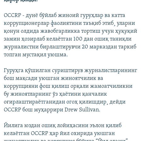
OCCRP - дунë бўйлаб жиноий гуруҳлар ва катта
коррупционерлар фаолиятини таъқиб этиб¸ уларни
қонун олдида жавобгарликка тортиш учун ҳуқуқий
замин ҳозирлаб келаëтган 100 дан ошиқ таниқли
журналистни бирлаштирувчи 20 марказдан таркиб
топган мустақил уюшма.
Гуруҳга қўшилган суриштирув журналистларининг
бош мақсади уюшган жиноятчилик ва
коррупцияни фош қилиш орқали жамоатчиликни
бу жиноятларнинг ўз ҳаëтини қанчалик
оғирлаштираëтганидан огоҳ қилишдир¸ дейди
OCCRP бош муҳаррири Drew Sullivan.
Йилига юздан ошиқ лойиҳасини эълон қилиб
келаëтган OCCRP ҳар йил охирида уюшган