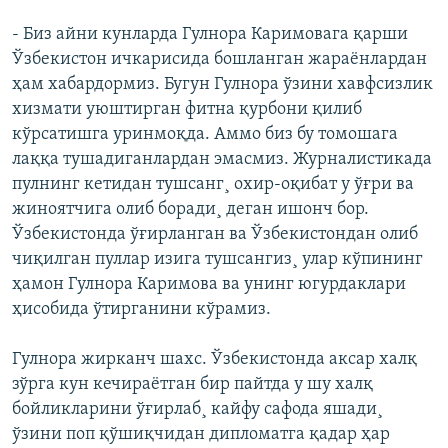
- Биз айни кунларда Гулнора Каримовага қарши
Ўзбекистон ичкарисида бошланган жараëнлардан
ҳам хабардормиз. Бугун Гулнора ўзини хавфсизлик
хизмати уюштирган фитна қурбони қилиб
кўрсатишга уринмоқда. Аммо биз бу томошага
лаққа тушадиганлардан эмасмиз. Журналистикада
пулнинг кетидан тушсанг¸ охир-оқибат у ўғри ва
жиноятчига олиб боради¸ деган ишонч бор.
Ўзбекистонда ўғирланган ва Ўзбекистондан олиб
чиқилган пуллар изига тушсангиз¸ улар кўпининг
ҳамон Гулнора Каримова ва унинг югурдаклари
ҳисобида ўтирганини кўрамиз.
Гулнора жирканч шахс. Ўзбекистонда аксар халқ
зўрга кун кечираëтган бир пайтда у шу халқ
бойликларини ўғирлаб¸ кайфу сафода яшади¸
ўзини поп қўшиқчидан дипломатга қадар ҳар