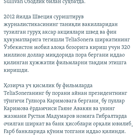
Sullivan Озодлик билан суҳбатда.
2012 йилда Швеция суриштирув
журналистикасининг таниқли вакилларидан
тузилган гуруҳ аксар акциялари швед ва фин
ҳукуматларига тегишли TeliaSonera ширкатининг
Ўзбекистон мобил алоқа бозорига кириш учун 320
миллион доллар миқдорида пора бергани иддао
қилинган ҳужжатли фильмларни тақдим этишга
киришди.
Ҳозирча уч қисмлик бу фильмларда
TeliaSoneraнинг бу порани айнан президентнинг
тўнғичи Гулнора Каримовага бергани¸ бу пуллар
Каримова ëрдамчиси Гаяне Авакян ва унинг
жазмани Рустам Мадумаров номига Гибралтарда
очилган ширкат ва банк ҳисоблари орқали ювилиб¸
Ғарб банкларида қўним топгани иддао қилинди.