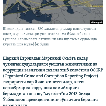
Швециядан чиққан 320 миллион доллар изига тушган
швед журналистлари унинг айланма йўллар билан
Гулнора Каримовага элтишини ана шу схема ëрдамида
кўрсатишга муваффқ бўлди.
Шарқий Европадан Марказий Осиëга қадар
чўзилган ҳудудлардаги уюшган жиноятчилик ва
коррупция вазиятини таҳлил этиб келаëтган OCCRP
(Organized Crime and Corruption Reporting Project)
таҳририяти ҳар йили жиноятчилар¸ катта
порахўрлар ва коррупция ҳомийларига
бериладиган ана шу “мукофот”ни 2013 йилда
Ўзбекистон президентининг тўнғичига беришга
қарор қилди.