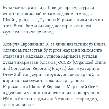
Бу тахминлар асосида Швеция прокуратураси
очган тергов жараëни ҳамон давом этмоқда;
Швейцарияда эса¸ Гулнора Каримованики тахмин
этилаëтган бир миллиард долларга яқин пул
музлатилганича қолмоқда.
Ҳозирча Европанинг 10 га яқин давлатини ўз ичига
олгани айтилаëтган бу тергов жараëни ниҳоясига
етмаган ва маҳкама Гулнора Каримова устидан
ҳукм чиқармаган бўлса-да¸ OCCRP (Organized Crime
and Corruption Reporting Project) бош муҳаррири
Drew Sullivan¸ суриштирув журналистлари қўлга
киритган маълумот ва далиллар Гулнора
Каримовани Шарқий Европа ва Марказий Осиë
ҳудудидаги уюшган жиноятчилик ва коррупция
бўйича йилнинг одами деб топишга етарлидир¸
деган ишончда: