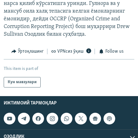
нарса қилиб кўрсатишга уринди. Гулнора ва у
мансуб оила халқ тепасига келган ëмонларнинг
ëмонидир¸ дейди OCCRP (Organized Crime and
Corruption Reporting Project) бош муҳаррири Drew
Sullivan Озодлик билан суҳбатда.
Ўртоқлашинг
VPNсиз ўқиш
Follow us
This item is part of
Кун мавзулари
ИЖТИМОИЙ ТАРМОҚЛАР
ОЗОДЛИК