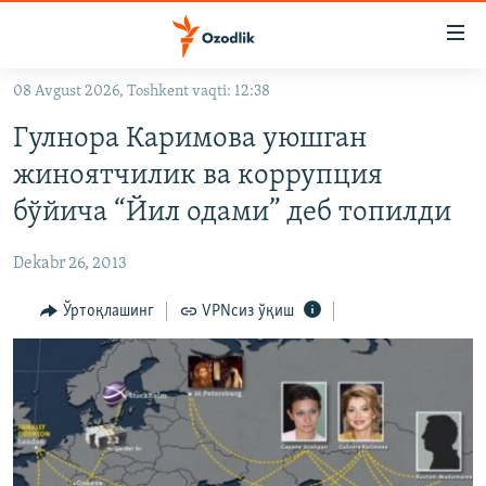
Линклар
Бош
мавзуларга
08 Avgust 2026, Toshkent vaqti: 12:38
ўтинг
OZODLIK SURISHTIRUVLARI
Асосий
Гулнора Каримова уюшган
OZODVIDEO
навигацияга
жиноятчилик ва коррупция
ўтинг
OZODARXIV
бўйича “Йил одами” деб топилди
Қидиришга
ўтинг
На русском
Dekabr 26, 2013
ИЖТИМОИЙ ТАРМОҚЛАР
Ўртоқлашинг
VPNсиз ўқиш
Озодлик бошқа тилларда