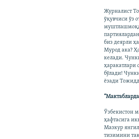
Журналист То
ўқувчиси ўз 
муштлашмоқда
партиялардан
биз деярли ҳ
Мурод ака? Ҳ
келади. Чунк
ҳаракатлари 
бўлади! Чунк
ёзади Тожидд
“Мактабларда
Ўзбекистон м
ҳафтасига икк
Мазкур янги
тизимини та