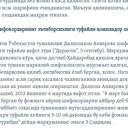
л ёрдамида аёл жонига қасд қилинган. Газета қотил қи
и исм-шарифини очиқламаган. Маълум қилинишича, 
а озодликдан маҳрум этилган.
ифокорларнинг эътиборсизлиги туфайли ҳомиладор он
яти Ўзбекистон туманилик Дилнозахон Анварова ши
ги туфайли вафот этди (“Даракчи”, 5 сентябр). Марҳум
диқовага кўра, қизи дастлаб Ҳайдаробод қишлоқ врач
тон тумани марказий шифохонасига мурожаат қилган
епарволик қилиб, антибиотик ёзиб берган, холос. Нат
анинг асли сариқ касалига чалинганини аниқлаш дея
ккан ва унинг аҳволи оғирлашган. Дилноза Анварова 
рашиб, 2013 йилнинг 6 мартида вафот этган. “8 март б
 берган бу фожиага айрим шифокорларни айбдор деб 
тиббиёт соҳасида туманимиз мутасаддиларининг жим 
ари туфайли кейинги 5-10 ой давомида бу каби фожиа
турибди” дейди марҳуманинг онаси З.Содиқова.