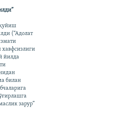
илди”
 қуйиш
лди (“Адолат
хизмати
и хавфсизлиги
й йилда
ати
онидан
ма билан
обчаларига
 ўғирлашга
маслик зарур”