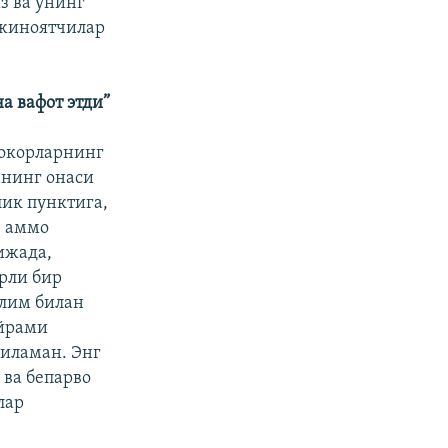
з ва унинг
жиноятчилар
а вафот этди”
фокорларнинг
анинг онаси
лик пунктига,
, аммо
ижада,
рли бир
ўлим билан
айрами
биламан. Энг
ва бепарво
лар