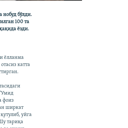
 нобуд бўлди.
илган 100 та
ҳақида ёзди.
ни ёлланма
 отасиз катта
ттирган.
тасидаги
 “Умид
а фоиз
ган ширкат
қутулиб, уйга
 Шу тариқа