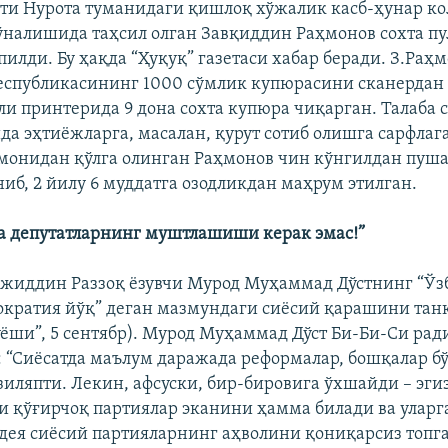
ти Нурота туманидаги қишлоқ хўжалик касб-ҳунар к
налишида таҳсил олган Завқиддин Раҳмонов сохта п
пилди. Бу ҳақда “Ҳуқуқ” газетаси хабар беради. З.Раҳ
еспубликасининг 1000 сўмлик купюрасини сканердан 
ли принтерида 9 дона сохта купюра чиқарган. Талаба 
да эҳтиёжларга, масалан, қурут сотиб олишга сарфлаг
монидан қўлга олинган Раҳмонов чин кўнгилдан пуш
ниб, 2 йилу 6 муддатга озодликдан маҳрум этилган.
а депутатларнинг муштлашиши керак эмас!”
жиддин Раззоқ ёзувчи Мурод Муҳаммад Дўстнинг “Ўз
кратия йўқ” деган мазмундаги сиёсий қарашини тан
уёши”, 5 сентябр). Мурод Муҳаммад Дўст Би-Би-Си рад
 “Сиёсатда маълум даражада реформалар, бошқалар бў
зиляпти. Лекин, афсуски, бир-бировига ўхшайди – эги
и қўғирчоқ партиялар эканини ҳамма билади ва уларг
ея сиёсий партияларнинг аҳволини қониқарсиз топга