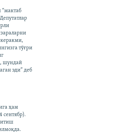
 “мактаб
“Депутатлар
урли
нзараларни
 керакми,
ингизга тўғри
нг
а, шундай
ган эди” деб
ига ҳам
4 сентябр).
қитиш
илмоқда.