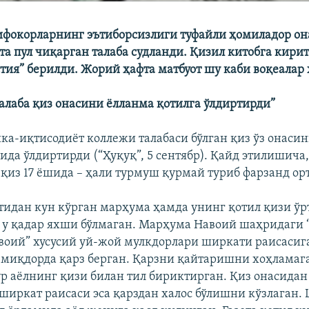
фокорларнинг эътиборсизлиги туфайли ҳомиладор она
та пул чиқарган талаба судланди. Қизил китобга кирит
тия” берилди. Жорий ҳафта матбуот шу каби воқеалар 
алаба қиз онасини ёлланма қотилга ўлдиртирди”
ка-иқтисодиёт коллежи талабаси бўлган қиз ўз онаси
ида ўлдиртирди (“Ҳуқуқ”, 5 сентябр). Қайд этилишича,
а қиз 17 ёшида – ҳали турмуш қурмай туриб фарзанд ор
тидан кун кўрган марҳума ҳамда унинг қотил қизи ўр
 у қадар яхши бўлмаган. Марҳума Навоий шаҳридаги
воий” хусусий уй-жой мулкдорлари ширкати раисасиг
а миқдорда қарз берган. Қарзни қайтаришни хоҳлама
ўр аёлнинг қизи билан тил бириктирган. Қиз онасидан 
 ширкат раисаси эса қарздан халос бўлишни кўзлаган.