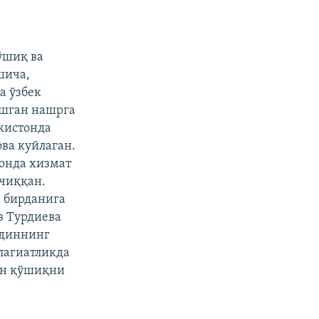
ўшиқ ва
шича,
а ўзбек
ашган нашрга
кистонда
ва куйлаган.
онда хизмат
 чиққан.
 бирданига
з Турдиева
ддиннинг
лагиатликда
ан қўшиқни