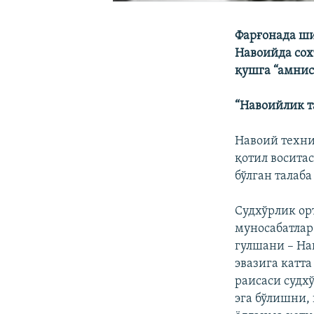
Фарғонада ши
Навоийда сох
қушга “амнис
“Навоийлик т
Навоий техни
қотил воситас
бўлган талаб
Судхўрлик ор
муносабатлар
гулшани – На
эвазига катт
раисаси судх
эга бўлишни,