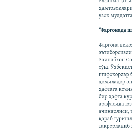
ёлланма қоти
ҳамтовоқлар
узоқ муддатг
“Фарғонада ш
Фарғона вило
эътиборсизли
Зайнабхон Со
сўнг Ўзбекис
шифокорлар б
ҳомиладор он
ҳафтага кечи
бир ҳафта ку
арафасида юз
ачинарлиси, 
қараб туришл
такрорланиб 