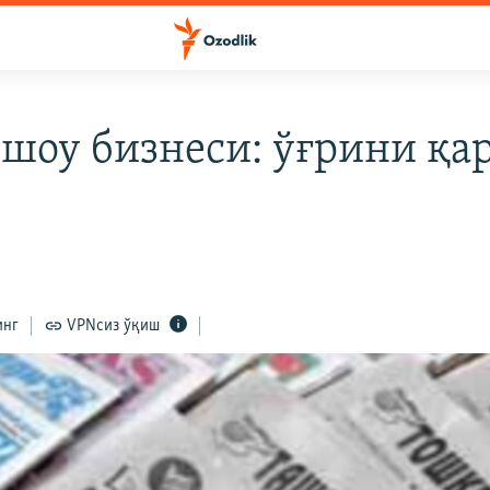
 шоу бизнеси: ўғрини қа
инг
VPNсиз ўқиш