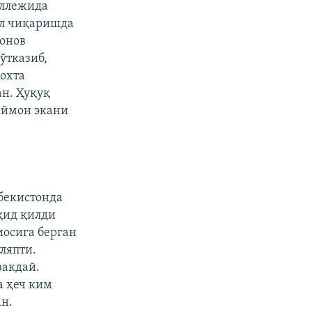
оллежида
ул чиқаришда
монов
ўтказиб,
сохта
ан. Ҳуқуқ
аймон экани
бекистонда
қид қилди
иосига берган
ляпти.
закдай.
а ҳеч ким
н.