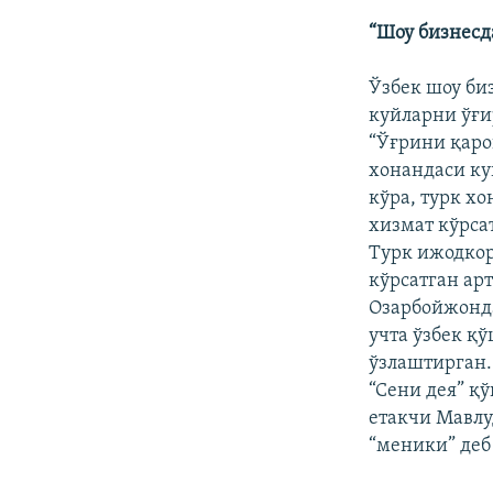
“Шоу бизнесд
Ўзбек шоу би
куйларни ўғи
“Ўғрини қаро
хонандаси ку
кўра, турк х
хизмат кўрса
Турк ижодкор
кўрсатган ар
Озарбойжонда
учта ўзбек қ
ўзлаштирган.
“Сени дея” қ
етакчи Мавлу
“меники” деб