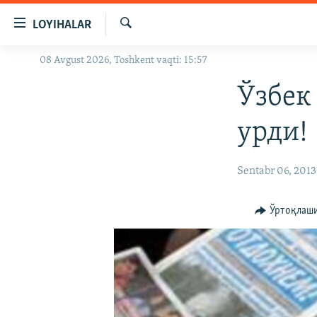
Линклар
LOYIHALAR
Бош
мавзуларга
Излаш
08 Avgust 2026, Toshkent vaqti: 15:57
OZODLIK SURISHTIRUVLARI
ўтинг
Асосий
OZODVIDEO
Ўзбек
навигацияга
OZODARXIV
ўтинг
урди!
Қидиришга
ўтинг
Sentabr 06, 2013
Ўртоқлаш