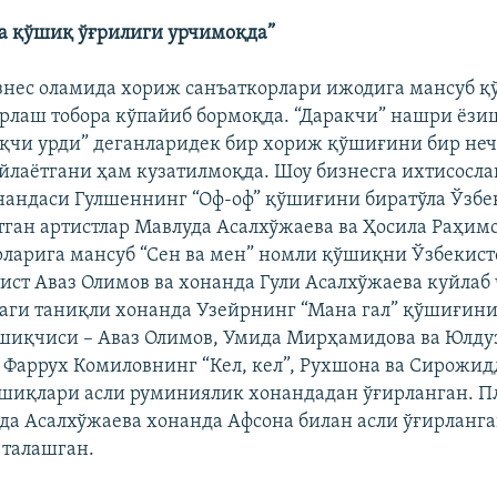
а қўшиқ ўғрилиги урчимоқда”
знес оламида хориж санъаткорлари ижодига мансуб қ
рлаш тобора кўпайиб бормоқда. “Даракчи” нашри ёзи
қчи урди” деганларидек бир хориж қўшиғини бир неч
йлаётгани ҳам кузатилмоқда. Шоу бизнесга ихтисосл
онандаси Гулшеннинг “Оф-оф” қўшиғини биратўла Ўзбе
тган артистлар Мавлуда Асалхўжаева ва Ҳосила Раҳимо
ларига мансуб “Сен ва мен” номли қўшиқни Ўзбекист
тист Аваз Олимов ва хонанда Гули Асалхўжаева куйлаб
ги таниқли хонанда Узейрнинг “Мана гал” қўшиғини
ўшиқчиси – Аваз Олимов, Умида Мирҳамидова ва Юлду
 Фаррух Комиловнинг “Кел, кел”, Рухшона ва Сирожи
ўшиқлари асли руминиялик хонандадан ўғирланган. П
да Асалхўжаева хонанда Афсона билан асли ўғирланг
 талашган.