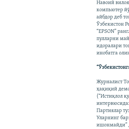
Навоий вилоя
компьютер йў
айбдор деб то
Ўзбекистон Р
“EPSON” ранг
пулларни май
идоралари то
инобатга оли
“Ўзбекистонг
Журналист То
ҳақиқий демо
(“Истиқлол қ
интервюсида:
Партиялар ту
Уларнинг бар
ишонмайди” д