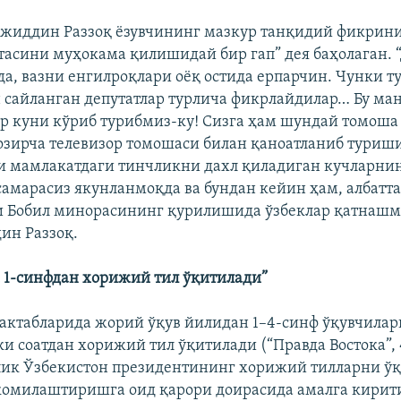
жиддин Раззоқ ёзувчининг мазкур танқидий фикрини
отасини муҳокама қилишидай бир гап” дея баҳолаган. 
, вазни енгилроқлари оёқ остида ерпарчин. Чунки т
 сайланган депутатлар турлича фикрлайдилар… Бу ма
ар куни кўриб турибмиз-ку! Сизга ҳам шундай томоша
озирча телевизор томошаси билан қаноатланиб туриш
и мамлакатдаги тинчликни дахл қиладиган кучларни
самарасиз якунланмоқда ва бундан кейин ҳам, албатт
и Бобил минорасининг қурилишида ўзбеклар қатнашма
ин Раззоқ.
 1-синфдан хорижий тил ўқитилади”
актабларида жорий ўқув йилидан 1–4-синф ўқувчилар
и соатдан хорижий тил ўқитилади (“Правда Востока”, 
лик Ўзбекистон президентининг хорижий тилларни ў
комилаштиришга оид қарори доирасида амалга кирит