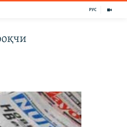
РУС
роқчи