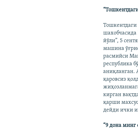
“Тошкентдаги
Тошкентдаги 
шахобчасида 
йўли”, 5 сент
машина ўғрис
расмийси Ман
республика б
аниқланган. 
қаровсиз қол
жиҳозланмага
кирган вақтд
қарши махсус
дейди ички и
“9 дона минг