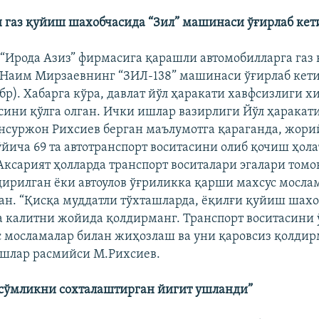
 газ қуйиш шахобчасида “Зил” машинаси ўғирлаб кет
“Ирода Азиз” фирмасига қарашли автомобилларга газ
Наим Мирзаевнинг “ЗИЛ-138” машинаси ўғирлаб кети
ябр). Хабарга кўра, давлат йўл ҳаракати хавфсизлиги 
ини қўлга олган. Ички ишлар вазирлиги Йўл ҳаракат
суржон Рихсиев берган маълумотга қараганда, жори
ўйича 69 та автотранспорт воситасини олиб қочиш ҳол
Аксарият ҳолларда транспорт воситалари эгалари том
дирилган ёки автоулов ўғриликка қарши махсус мосла
н. “Қисқа муддатли тўхташларда, ёқилғи қуйиш шах
а калитни жойида қолдирманг. Транспорт воситасини
 мосламалар билан жиҳозлаш ва уни қаровсиз қолдир
шлар расмийси М.Рихсиев.
 сўмликни сохталаштирган йигит ушланди”