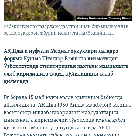
Ўзбекистон пахтазорларида ўтган йили бир миллиондан
ортиқ фуқаро мажбурий меҳнатга жалб қилинган.
АҚШдаги нуфузли Меҳнат ҳуқуқлари халқаро
форуми Қўшма Штатлар Божхона хизматидан
Ўзбекистонда етиштирилган пахтани мамлакатга
олиб кирилишига тақиқ қўйилишини талаб
қилмоқда.
Бу борада 15 май куни эълон қилинган баёнотда
айтилишича, АҚШда 1930 йилда мажбурий меҳнат
воситасида ишлаб чиқарилган маҳсулотларни
мамлакатга киритмаслик тўғрисида қонун қабул
қилинган. Мана шу қонун доирасида АҚШ
Божхона хизмати ўзбек пахтасини тақиқлаши