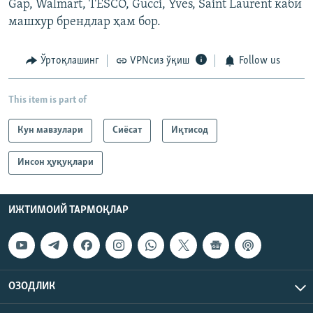
Gap, Walmart, TESCO, Gucci, Yves, Saint Laurent каби
машхур брендлар ҳам бор.
Ўртоқлашинг
VPNсиз ўқиш
Follow us
This item is part of
Кун мавзулари
Сиёсат
Иқтисод
Инсон ҳуқуқлари
ИЖТИМОИЙ ТАРМОҚЛАР
ОЗОДЛИК