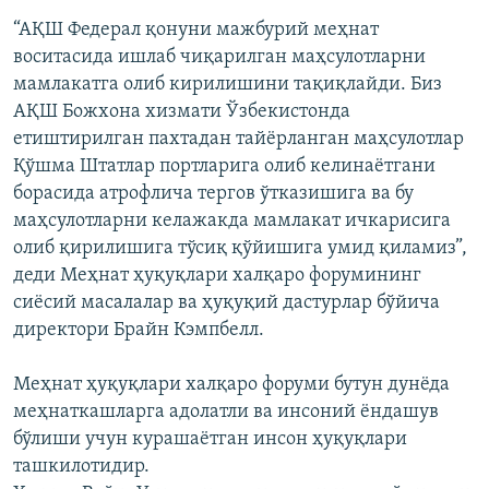
“АҚШ Федерал қонуни мажбурий меҳнат
воситасида ишлаб чиқарилган маҳсулотларни
мамлакатга олиб кирилишини тақиқлайди. Биз
АҚШ Божхона хизмати Ўзбекистонда
етиштирилган пахтадан тайёрланган маҳсулотлар
Қўшма Штатлар портларига олиб келинаётгани
борасида атрофлича тергов ўтказишига ва бу
маҳсулотларни келажакда мамлакат ичкарисига
олиб қирилишига тўсиқ қўйишига умид қиламиз”,
деди Меҳнат ҳуқуқлари халқаро форумининг
сиёсий масалалар ва ҳуқуқий дастурлар бўйича
директори Брайн Кэмпбелл.
Меҳнат ҳуқуқлари халқаро форуми бутун дунёда
меҳнаткашларга адолатли ва инсоний ёндашув
бўлиши учун курашаётган инсон ҳуқуқлари
ташкилотидир.