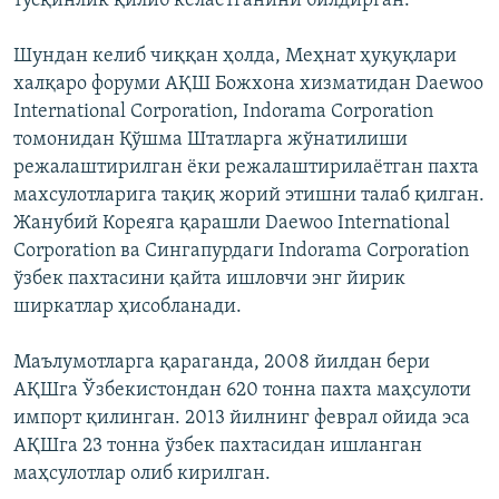
тўсқинлик қилиб келаётганини билдирган.
Шундан келиб чиққан ҳолда, Меҳнат ҳуқуқлари
халқаро форуми АҚШ Божхона хизматидан Daewoo
International Corporation, Indorama Corporation
томонидан Қўшма Штатларга жўнатилиши
режалаштирилган ёки режалаштирилаётган пахта
махсулотларига тақиқ жорий этишни талаб қилган.
Жанубий Кореяга қарашли Daewoo International
Corporation ва Сингапурдаги Indorama Corporation
ўзбек пахтасини қайта ишловчи энг йирик
ширкатлар ҳисобланади.
Маълумотларга қараганда, 2008 йилдан бери
АҚШга Ўзбекистондан 620 тонна пахта маҳсулоти
импорт қилинган. 2013 йилнинг феврал ойида эса
АҚШга 23 тонна ўзбек пахтасидан ишланган
маҳсулотлар олиб кирилган.