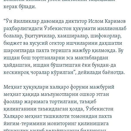
керак бўлади.
“Ўн йилликлар давомида диктатор Ислом Каримов
раҳбарлигидаги Ўзбекистон ҳукумати миллионлаб
болалар, ўқитувчилар, хамширалар, шифокорлар,
бюджет ва хусусий сектор ишчиларини даҳшатли
шароитларда пахта теришга мажбур қилмоқда. Бу
ишдан бош тортганларни эса мактаблардан
ҳайдашган, ишдан бўшатишган ёки бундан-да
кескинроқ чоралар кўрилган”, дейилади баёнотда.
Меҳнат ҳуқуқлари халқаро форуми мажбурий
меҳнат ҳақида маълумотларни ошкор этган
фаоллар жаримага тортилгани, таъқиб
қилинганини таъкидлаган ҳолда, Ўзбекистон
Халқаро меҳнат ташкилоти томонидан пахта
йиғим-теримини мониторинг қилинишига