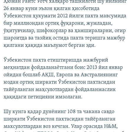
Ҳюман Райтс Уотч халқаро ташкилоти шу йилнинг
26 январ куни эълон қилган ҳисоботида
Ўзбекистон ҳукумати 2012 йилги пахта мавсумида
бир миллиондан ортиқ фуқарони, жумладан,
ўқитувчилар, шифокорлар ва ҳамшираларни, оғир
шароитда ва тазйиқ остида пахта теришга мажбур
қилгани ҳақида маълумот берган эди.
Ўзбекистон пахта етиштиришда мажбурий
меҳнатдан фойдаланаётгани боис 2013 йил январ
ойидан бошлаб АҚШ, Европа ва Австралиянинг
юздан ортиқ ширкати Ўзбекистон пахтасидан
тайёрланган маҳсулотлардан фойдаланмаслик
ҳақидаги петицияни имзолаган.
Шу кунга қадар дунёнинг 108 та чакана савдо
ширкати Ўзбекистон пахтасидан тайёрланган
махсулотлардан воз кечган. Улар орасида H&M,