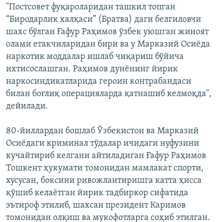
"Постсовет фуқароларидан ташкил топган
“Биродарлик халқаси” (Братва) даги белгиловчи
шахс бўлган Ғафур Раҳимов ўзбек уюшган жиноят
олами етакчиларидан бири ва у Марказий Осиëда
наркотик моддалар ишлаб чиқариш бўйича
ихтисослашган. Раҳимов дунëнинг йирик
наркосиндикатларида героин контрабандаси
билан боғлиқ операцияларда қатнашиб келмоқда",
дейилади.
80-йиллардан бошлаб Ўзбекистон ва Марказий
Осиëдаги криминал тўдалар ичидаги нуфузини
кучайтириб келгани айтиладиган Ғафур Раҳимов
Тошкент ҳукумати томонидан мамлакат спорти,
хусусан, боксини ривожлантиришга катта ҳисса
қўшиб келаëтган йирик тадбиркор сифатида
эътироф этилиб, шахсан президент Каримов
томонидан олқиш ва мукофотларга соҳиб этилган.