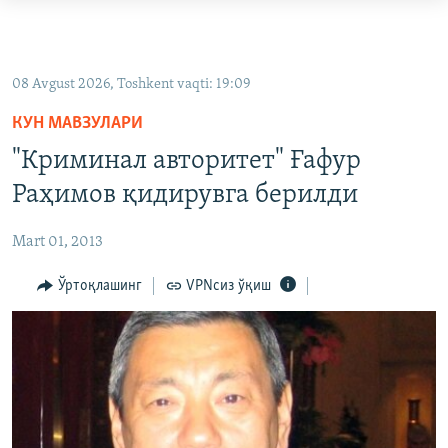
Линклар
Бош
OZODLIK SURISHTIRUVLARI
мавзуларга
OZODVIDEO
08 Avgust 2026, Toshkent vaqti: 19:09
ўтинг
OZODARXIV
Асосий
КУН МАВЗУЛАРИ
навигацияга
"Криминал авторитет" Ғафур
ўтинг
На русском
Раҳимов қидирувга берилди
Қидиришга
ўтинг
ИЖТИМОИЙ ТАРМОҚЛАР
Mart 01, 2013
Ўртоқлашинг
VPNсиз ўқиш
Озодлик бошқа тилларда