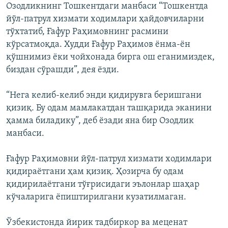
Озодликнинг Тошкентдаги манбаси “Тошкентда
йўл-патрул хизмати ходимлари ҳайдовчиларни
тўхтатиб, Ғафур Раҳимовнинг расмини
кўрсатмоқда. Худди Ғафур Раҳимов ёнма-ён
қўшнимиз ёки чойхонада бирга ош еганимиздек,
биздан сўрашди”, дея ёзди.
“Нега келиб-келиб энди қидирувга беришгани
қизиқ. Бу одам мамлакатдан ташқарида эканини
ҳамма биладику”, деб ёзади яна бир Озодлик
манбаси.
Ғафур Раҳимовни йўл-патрул хизмати ходимлари
қидираётгани ҳам қизиқ. Ҳозирча бу одам
қидирилаётгани тўғрисидаги эълонлар шаҳар
кўчаларига ёпиштирилгани кузатилмаган.
Ўзбекистонда йирик тадбиркор ва меценат