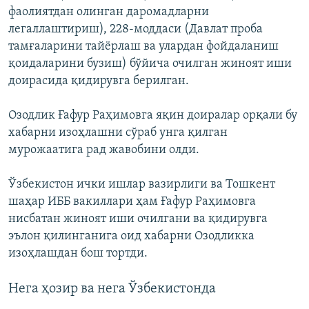
фаолиятдан олинган даромадларни
легаллаштириш), 228-моддаси (Давлат проба
тамғаларини тайёрлаш ва улардан фойдаланиш
қоидаларини бузиш) бўйича очилган жиноят иши
доирасида қидирувга берилган.
Озодлик Ғафур Раҳимовга яқин доиралар орқали бу
хабарни изоҳлашни сўраб унга қилган
мурожаатига рад жавобини олди.
Ўзбекистон ички ишлар вазирлиги ва Тошкент
шаҳар ИББ вакиллари ҳам Ғафур Раҳимовга
нисбатан жиноят иши очилгани ва қидирувга
эълон қилинганига оид хабарни Озодликка
изоҳлашдан бош тортди.
Нега ҳозир ва нега Ўзбекистонда