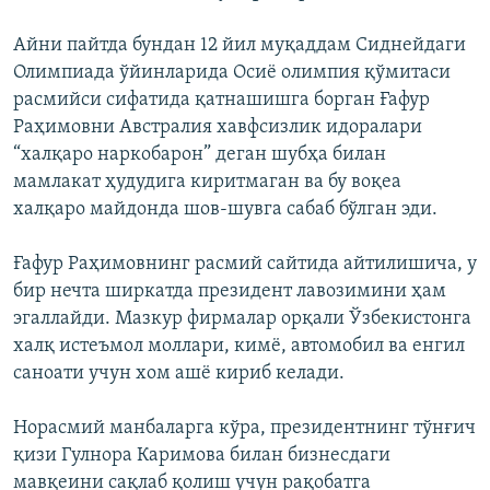
Айни пайтда бундан 12 йил муқаддам Сиднейдаги
Олимпиада ўйинларида Осиë олимпия қўмитаси
расмийси сифатида қатнашишга борган Ғафур
Раҳимовни Австралия хавфсизлик идоралари
“халқаро наркобарон” деган шубҳа билан
мамлакат ҳудудига киритмаган ва бу воқеа
халқаро майдонда шов-шувга сабаб бўлган эди.
Ғафур Раҳимовнинг расмий сайтида айтилишича, у
бир нечта ширкатда президент лавозимини ҳам
эгаллайди. Мазкур фирмалар орқали Ўзбекистонга
халқ истеъмол моллари, кимё, автомобил ва енгил
саноати учун хом ашё кириб келади.
Норасмий манбаларга кўра, президентнинг тўнғич
қизи Гулнора Каримова билан бизнесдаги
мавқеини сақлаб қолиш учун рақобатга