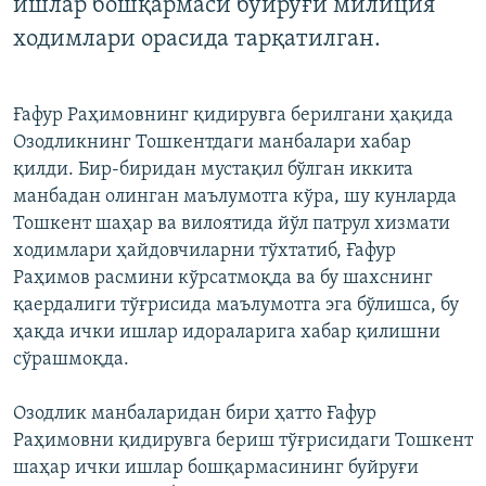
ишлар бошқармаси буйруғи милиция
ходимлари орасида тарқатилган.
Ғафур Раҳимовнинг қидирувга берилгани ҳақида
Озодликнинг Тошкентдаги манбалари хабар
қилди. Бир-биридан мустақил бўлган иккита
манбадан олинган маълумотга кўра, шу кунларда
Тошкент шаҳар ва вилоятида йўл патрул хизмати
ходимлари ҳайдовчиларни тўхтатиб, Ғафур
Раҳимов расмини кўрсатмоқда ва бу шахснинг
қаердалиги тўғрисида маълумотга эга бўлишса, бу
ҳақда ички ишлар идораларига хабар қилишни
сўрашмоқда.
Озодлик манбаларидан бири ҳатто Ғафур
Раҳимовни қидирувга бериш тўғрисидаги Тошкент
шаҳар ички ишлар бошқармасининг буйруғи