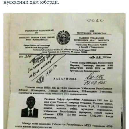
нусхасини ҳам юборди.