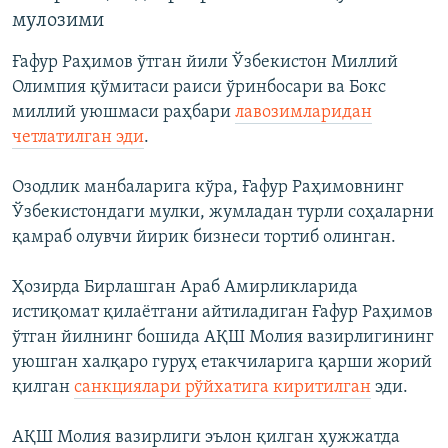
мулозими
Ғафур Раҳимов ўтган йили Ўзбекистон Миллий
Олимпия қўмитаси раиси ўринбосари ва Бокс
миллий уюшмаси раҳбари
лавозимларидан
четлатилган эди
.
Озодлик манбаларига кўра, Ғафур Раҳимовнинг
Ўзбекистондаги мулки, жумладан турли соҳаларни
қамраб олувчи йирик бизнеси тортиб олинган.
Ҳозирда Бирлашган Араб Амирликларида
истиқомат қилаётгани айтиладиган Ғафур Раҳимов
ўтган йилнинг бошида АҚШ Молия вазирлигининг
уюшган халқаро гуруҳ етакчиларига қарши жорий
қилган
санкциялари рўйхатига киритилган
эди.
АҚШ Молия вазирлиги эълон қилган ҳужжатда