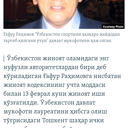
Ғафур Раҳимов "Ўзбекистон спортини халқаро майдодан
тарғиб қилгани учун" давлат мукофотини ҳам олган.
Ўзбекистон жиноят оламидаги энг
нуфузли авторитетлардан бири деб
кўриладиган Ғафур Раҳимовга нисбатан
жиноят кодексининг учта моддаси
билан 13 феврал куни жиноят иши
қўзғатилди. Ўзбекистон давлат
мукофоти лауреатини ҳибсга олиш
тўғрисидаги Тошкент шаҳар ички