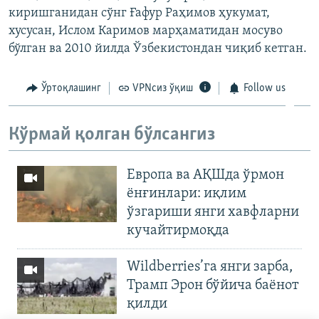
киришганидан сўнг Ғафур Раҳимов ҳукумат,
хусусан, Ислом Каримов марҳаматидан мосуво
бўлган ва 2010 йилда Ўзбекистондан чиқиб кетган.
Ўртоқлашинг
VPNсиз ўқиш
Follow us
Кўрмай қолган бўлсангиз
Европа ва АҚШда ўрмон
ёнғинлари: иқлим
ўзгариши янги хавфларни
кучайтирмоқда
Wildberries’га янги зарба,
Трамп Эрон бўйича баёнот
қилди