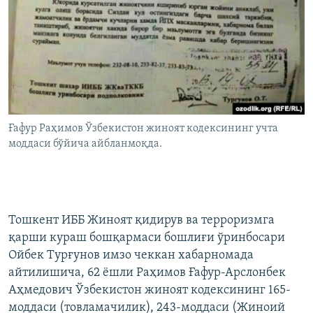
Ғафур Раҳимов Ўзбекистон жиноят кодексининг учта
моддаси бўйича айбланмоқда.
Тошкент ИББ Жиноят қидирув ва терроризмга
қарши кураш бошқармаси бошлиғи ўринбосари
Ойбек Турғунов имзо чеккан хабарномада
айтилишича, 62 ёшли Раҳимов Ғафур-Арслонбек
Аҳмедович Ўзбекистон жиноят кодексининг 165-
моддаси (товламачилик), 243-моддаси (Жиноий