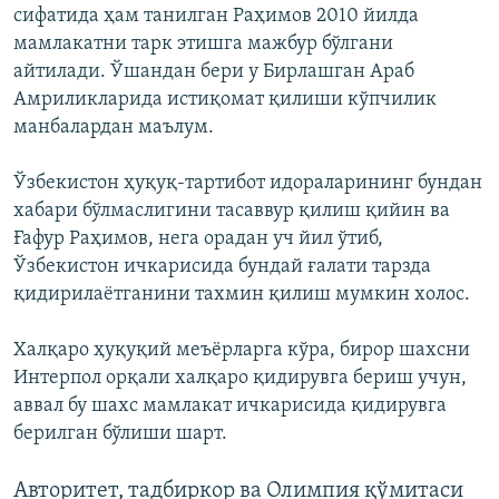
сифатида ҳам танилган Раҳимов 2010 йилда
мамлакатни тарк этишга мажбур бўлгани
айтилади. Ўшандан бери у Бирлашган Араб
Амриликларида истиқомат қилиши кўпчилик
манбалардан маълум.
Ўзбекистон ҳуқуқ-тартибот идораларининг бундан
хабари бўлмаслигини тасаввур қилиш қийин ва
Ғафур Раҳимов, нега орадан уч йил ўтиб,
Ўзбекистон ичкарисида бундай ғалати тарзда
қидирилаётганини тахмин қилиш мумкин холос.
Халқаро ҳуқуқий меъёрларга кўра, бирор шахсни
Интерпол орқали халқаро қидирувга бериш учун,
аввал бу шахс мамлакат ичкарисида қидирувга
берилган бўлиши шарт.
Авторитет, тадбиркор ва Олимпия қўмитаси